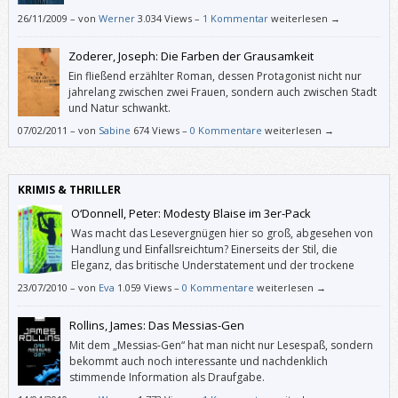
26/11/2009
–
von
Werner
3.034 Views –
1 Kommentar
weiterlesen →
Zoderer, Joseph: Die Farben der Grausamkeit
Ein fließend erzählter Roman, dessen Protagonist nicht nur
jahrelang zwischen zwei Frauen, sondern auch zwischen Stadt
und Natur schwankt.
07/02/2011
–
von
Sabine
674 Views –
0 Kommentare
weiterlesen →
KRIMIS & THRILLER
O‘Donnell, Peter: Modesty Blaise im 3er-Pack
Was macht das Lesevergnügen hier so groß, abgesehen von
Handlung und Einfallsreichtum? Einerseits der Stil, die
Eleganz, das britische Understatement und der trockene
Humor in der Sprache, andererseits die lebendigen,
23/07/2010
–
von
Eva
1.059 Views –
0 Kommentare
weiterlesen →
glaubwürdigen, dreidimensionalen Figuren.
Rollins, James: Das Messias-Gen
Mit dem „Messias-Gen“ hat man nicht nur Lesespaß, sondern
bekommt auch noch interessante und nachdenklich
stimmende Information als Draufgabe.