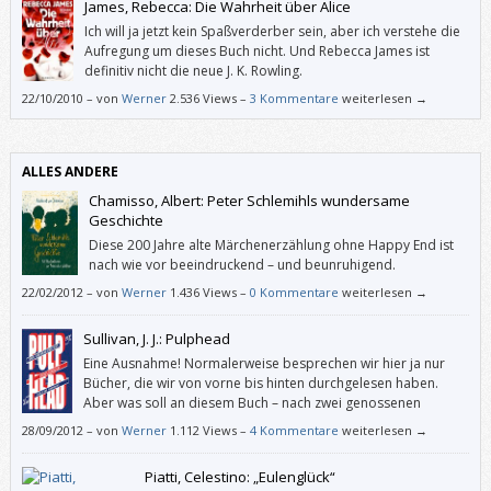
James, Rebecca: Die Wahrheit über Alice
Ich will ja jetzt kein Spaßverderber sein, aber ich verstehe die
Aufregung um dieses Buch nicht. Und Rebecca James ist
definitiv nicht die neue J. K. Rowling.
22/10/2010
–
von
Werner
2.536 Views –
3 Kommentare
weiterlesen →
ALLES ANDERE
Chamisso, Albert: Peter Schlemihls wundersame
Geschichte
Diese 200 Jahre alte Märchenerzählung ohne Happy End ist
nach wie vor beeindruckend – und beunruhigend.
22/02/2012
–
von
Werner
1.436 Views –
0 Kommentare
weiterlesen →
Sullivan, J. J.: Pulphead
Eine Ausnahme! Normalerweise besprechen wir hier ja nur
Bücher, die wir von vorne bis hinten durchgelesen haben.
Aber was soll an diesem Buch – nach zwei genossenen
Reportagen – noch besser oder schlechter werden?
28/09/2012
–
von
Werner
1.112 Views –
4 Kommentare
weiterlesen →
Und – was soll ich sagen? – lest das! Lest das, wenn ihr Fans von David
Piatti, Celestino: „Eulenglück“
Foster Wallace, Hunter S. Thompson und/oder Tom Wolfe seid. Lest