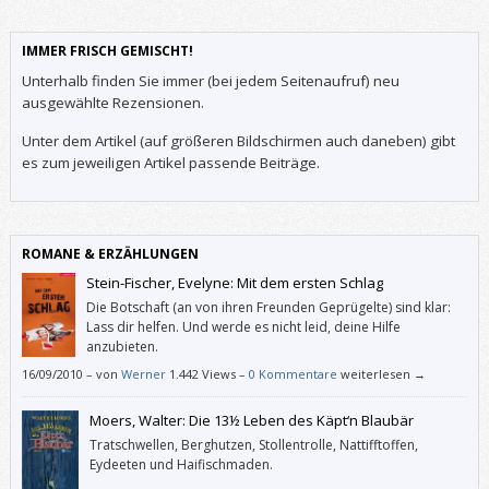
IMMER FRISCH GEMISCHT!
Unterhalb finden Sie immer (bei jedem Seitenaufruf) neu
ausgewählte Rezensionen.
Unter dem Artikel (auf größeren Bildschirmen auch daneben) gibt
es zum jeweiligen Artikel passende Beiträge.
ROMANE & ERZÄHLUNGEN
Stein-Fischer, Evelyne: Mit dem ersten Schlag
Die Botschaft (an von ihren Freunden Geprügelte) sind klar:
Lass dir helfen. Und werde es nicht leid, deine Hilfe
anzubieten.
16/09/2010
–
von
Werner
1.442 Views –
0 Kommentare
weiterlesen →
Moers, Walter: Die 13½ Leben des Käpt‘n Blaubär
Tratschwellen, Berghutzen, Stollentrolle, Nattifftoffen,
Eydeeten und Haifischmaden.