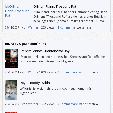
wertvollen Lesetipps.
O’Brien, Flann: Trost und Rat
Zum Irland-Jahr 1996 hat der Haffmans Verlag Flann
O’Briens “Trost und Rat” als kleines grünes Büchlein
herausgegeben (damals um umgerechnet 5 Euro),
das ich besser nicht zur Hand nehme, wenn ich
09/11/2007
–
von
Werner
1.203 Views –
1 Kommentar
weiterlesen →
etwas Wichtiges zu tun habe. Denn ich bleibe regelmäßig an der
Auswahl dieser aberwitzigen Kolumnen hängen, die O’Brien zwischen
1940 und 1966 für die Irish Times geschrieben hat.
KINDER- & JUGENDBÜCHER
Perera, Anna: Guantanamo Boy
Man pendelt hin und her zwischen Skepsis und Betroffenheit,
sodass man dem Roman nicht glaubt.
26/05/2011
–
von
Werner
1.019 Views –
0 Kommentare
weiterlesen →
Doyle, Roddy: Wildnis
„Wildnis“ ist weit mehr als ein Abenteuerroman für
Jugendliche.
25/02/2010
–
von
Werner
1.632 Views –
0 Kommentare
weiterlesen →