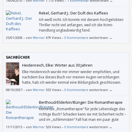
14/04/2010
–
von
Werner
1.773 Views –
1 Kommentar
weiterlesen →
Rekel, Gerhard J.: Der Duft des Kaffees
Ich weiß nicht. Ich konnte mit diesem hochgelobten
Thriller nicht viel anfangen, weil ich die Krimi-
Handlung unglaubwürdig fand.
25/01/2008
–
von
Werner
479 Views –
0 Kommentare
weiterlesen →
SACHBÜCHER
Heidenreich, Elke: Wörter aus 30 Jahren
Elke Heidenreich wurde mir immer wieder empfohlen, und
nachdem Eva dieses Buch vor meinen Augen verschlungen
hatte, hab ich wieder einmal eine Bildungslück geschlossen.
08/10/2007
–
von
Werner
553 Views –
0 Kommentare
weiterlesen →
Berthoud/Elderkin/Bünger: Die Romantherapie
Kennt die „Romantherapie“ für jede Lebenslage das
richtige Buch? Schaden kann sie mit Sicherheit nicht –
und im „schlimmsten“ Fall hat man ein paar gute
Bücher mehr gelesen. Auf jeden Fall bekommt man
11/11/2013
–
von
Werner
526 Views –
0 Kommentare
weiterlesen →
mit der „Romantherapie“ ein ungewöhnliches Kompendium an