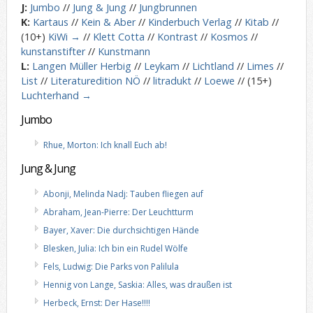
J:
Jumbo
//
Jung & Jung
//
Jungbrunnen
K:
Kartaus
//
Kein & Aber
//
Kinderbuch Verlag
//
Kitab
//
(10+)
KiWi →
//
Klett Cotta
//
Kontrast
//
Kosmos
//
kunstanstifter
//
Kunstmann
L:
Langen Müller Herbig
//
Leykam
//
Lichtland
//
Limes
//
List
//
Literaturedition NÖ
//
litradukt
//
Loewe
// (15+)
Luchterhand →
Jumbo
Rhue, Morton: Ich knall Euch ab!
Jung & Jung
Abonji, Melinda Nadj: Tauben fliegen auf
Abraham, Jean-Pierre: Der Leuchtturm
Bayer, Xaver: Die durchsichtigen Hände
Blesken, Julia: Ich bin ein Rudel Wölfe
Fels, Ludwig: Die Parks von Palilula
Hennig von Lange, Saskia: Alles, was draußen ist
Herbeck, Ernst: Der Hase!!!!