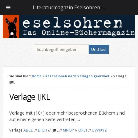
Literaturmagazin Eselsohren –
Sie sind hier:
Home
»
Rezensionen nach Verlagen geordnet
» Verlage
IJKL
Verlage IJKL
Verlage mit (10+) oder mehr besprochenen Büchern sind
auf einer eigenen Seite vertreten →
Verlage
ABCD
//
EFGH
//
IJKL
//
MNOP
//
QRST
//
UVWXYZ