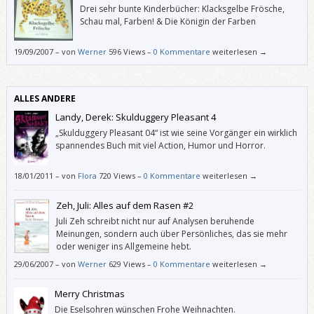
Drei sehr bunte Kinderbücher: Klacksgelbe Frösche,
Schau mal, Farben! & Die Königin der Farben
19/09/2007
–
von
Werner
596 Views –
0 Kommentare
weiterlesen →
ALLES ANDERE
Landy, Derek: Skulduggery Pleasant 4
„Skulduggery Pleasant 04“ ist wie seine Vorgänger ein wirklich
spannendes Buch mit viel Action, Humor und Horror.
18/01/2011
–
von
Flora
720 Views –
0 Kommentare
weiterlesen →
Zeh, Juli: Alles auf dem Rasen #2
Juli Zeh schreibt nicht nur auf Analysen beruhende
Meinungen, sondern auch über Persönliches, das sie mehr
oder weniger ins Allgemeine hebt.
29/06/2007
–
von
Werner
629 Views –
0 Kommentare
weiterlesen →
Merry Christmas
Die Eselsohren wünschen Frohe Weihnachten.