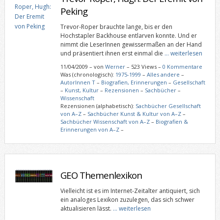
Peking
Trevor-Roper brauchte lange, bis er den
Hochstapler Backhouse entlarven konnte. Und er
nimmt die LeserInnen gewissermaßen an der Hand
und präsentiert ihnen erst einmal die
… weiterlesen
11/04/2009
–
von
Werner
– 523 Views –
0 Kommentare
Was (chronologisch):
1975-1999
–
Alles andere
–
AutorInnen T
–
Biografien, Erinnerungen
–
Gesellschaft
–
Kunst, Kultur
–
Rezensionen
–
Sachbücher
–
Wissenschaft
Rezensionen (alphabetisch):
Sachbücher Gesellschaft
von A–Z
–
Sachbücher Kunst & Kultur von A–Z
–
Sachbücher Wissenschaft von A–Z
–
Biografien &
Erinnerungen von A–Z
–
GEO Themenlexikon
Vielleicht ist es im Internet-Zeitalter antiquiert, sich
ein analoges Lexikon zuzulegen, das sich schwer
aktualisieren lässt.
… weiterlesen