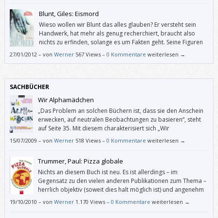
Blunt, Giles: Eismord
Wieso wollen wir Blunt das alles glauben? Er versteht sein
Handwerk, hat mehr als genug recherchiert, braucht also
nichts zu erfinden, solange es um Fakten geht. Seine Figuren
glaubt man gewissermaßen zu kennen, und er macht stets
27/01/2012
–
von
Werner
567 Views –
0 Kommentare
weiterlesen →
„mehr als notwendig“.
SACHBÜCHER
Wir Alphamädchen
„Das Problem an solchen Büchern ist, dass sie den Anschein
erwecken, auf neutralen Beobachtungen zu basieren“, steht
auf Seite 35. Mit diesem charakterisiert sich „Wir
Alphamädchen“ quasi selbst.
15/07/2009
–
von
Werner
518 Views –
0 Kommentare
weiterlesen →
Trummer, Paul: Pizza globale
Nichts an diesem Buch ist neu. Es ist allerdings – im
Gegensatz zu den vielen anderen Publikationen zum Thema –
herrlich objektiv (soweit dies halt möglich ist) und angenehm
sachlich, ohne deswegen trocken oder ungenießbar zu sein.
19/10/2010
–
von
Werner
1.170 Views –
0 Kommentare
weiterlesen →