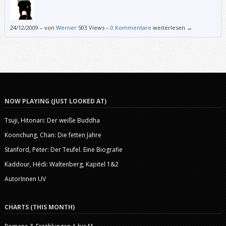
24/12/2009
–
von
Werner
503 Views –
0 Kommentare
weiterlesen →
NOW PLAYING (JUST LOOKED AT)
Tsuji, Hitonari: Der weiße Buddha
Koonchung, Chan: Die fetten Jahre
Stanford, Peter: Der Teufel. Eine Biografie
Kaddour, Hédi: Waltenberg, Kapitel 1&2
AutorInnen UV
CHARTS (THIS MONTH)