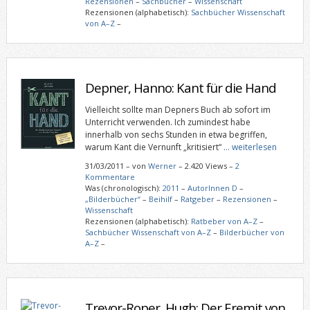
Rezensionen
–
Sachbücher
–
Wissenschaft
Rezensionen (alphabetisch):
Sachbücher Wissenschaft
von A–Z
–
Depner, Hanno: Kant für die Hand
Vielleicht sollte man Depners Buch ab sofort im
Unterricht verwenden. Ich zumindest habe
innerhalb von sechs Stunden in etwa begriffen,
warum Kant die Vernunft „kritisiert“
… weiterlesen
31/03/2011
–
von
Werner
– 2.420 Views –
2
Kommentare
Was (chronologisch):
2011
–
AutorInnen D
–
„Bilderbücher“
–
Beihilf
–
Ratgeber
–
Rezensionen
–
Wissenschaft
Rezensionen (alphabetisch):
Ratbeber von A–Z
–
Sachbücher Wissenschaft von A–Z
–
Bilderbücher von
A–Z
–
Trevor-Roper, Hugh: Der Eremit von