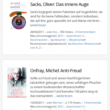
Sacks, Oliver: Das innere Auge
Sacks begegnet seinen Patienten auf Augenhöhe; sie
sind für ihn keine Fallstudien, sondern Individuen,
die auf ihre ganz spezielle Art und Weise mit ihren
…
weiterlesen
28/04/2011
–
von
Eva
– 706 Views –
0 Kommentare
Was (chronologisch):
2011
–
AutorInnen S
–
Rezensionen
–
Sachbücher
–
Wissenschaft
Rezensionen (alphabetisch):
Sachbücher Wissenschaft
von A–Z
–
Onfray, Michel: Anti-Freud
Sollte es Freud und seinen NachfolgerInnen
tatsächlich gelungen sein, einen unfähigen Pfuscher
zu einem bedeutenden Wissenschaftler
hochzustilisieren? Und beinahe 100 Jahre lang ist
das niemandem
… weiterlesen
15/04/2011
–
von
Werner
– 2.175 Views –
1 Kommentar
Was (chronologisch):
2011
–
AutorInnen O
–