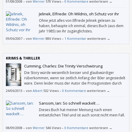
01/08/2008
–
von
Werner
570 Views –
0 Kommentare
weiterlesen →
Jelinek, Elfriede: Oh Wildnis, oh Schutz vor ihr
Ohne jetzt alles von Elfriede Jelinek gelesen zu
haben, behaupte ich einmal, dieses Buch (aus dem
Jahr 1985) sei ihr zugänglichstes.
09/06/2007
–
von
Werner
886 Views –
1 Kommentar
weiterlesen →
KRIMIS & THRILLER
Cumming, Charles: Die Trinity Verschwörung
Die Story würde wesentlich besser und glaubwürdiger
rüberkommen, wenn sie zeitlich Anfang der 80er angesiedelt
wäre. Denn leider muss der Autor die Protagonisten durch
allerlei Konstruktionen daran hindern, die moderne Technik
24/06/2013
–
von
Albert
532 Views –
0 Kommentare
weiterlesen →
logisch einzusetzen.
Sansom, Ian: So schnell wackelt …
Dieses Buch hat meiner Meinung nach einen
entsetzlichen Titel und ist auch sonst nicht mein Fall.
08/09/2008
–
von
Werner
546 Views –
0 Kommentare
weiterlesen →