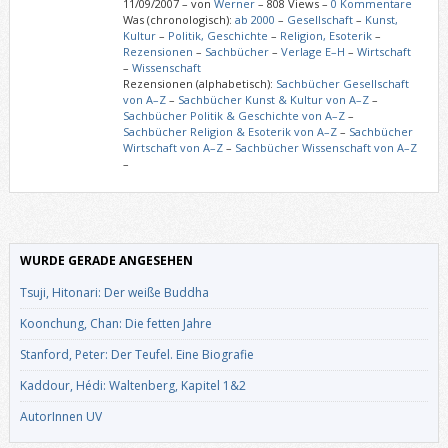
11/09/2007
–
von
Werner
– 808 Views –
0 Kommentare
Was (chronologisch):
ab 2000
–
Gesellschaft
–
Kunst,
Kultur
–
Politik, Geschichte
–
Religion, Esoterik
–
Rezensionen
–
Sachbücher
–
Verlage E–H
–
Wirtschaft
–
Wissenschaft
Rezensionen (alphabetisch):
Sachbücher Gesellschaft
von A–Z
–
Sachbücher Kunst & Kultur von A–Z
–
Sachbücher Politik & Geschichte von A–Z
–
Sachbücher Religion & Esoterik von A–Z
–
Sachbücher
Wirtschaft von A–Z
–
Sachbücher Wissenschaft von A–Z
–
WURDE GERADE ANGESEHEN
Tsuji, Hitonari: Der weiße Buddha
Koonchung, Chan: Die fetten Jahre
Stanford, Peter: Der Teufel. Eine Biografie
Kaddour, Hédi: Waltenberg, Kapitel 1&2
AutorInnen UV