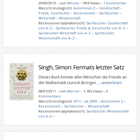
20/09/2013
–
von
Werner
– 994 Views –
1 Kommentar
Was (chronologisch):
AutorInnen E
–
Gesellschaft
–
Politik, Geschichte
–
Rezensionen
–
Sachbücher
–
Wirtschaft
–
Wissenschaft
Rezensionen (alphabetisch):
Sachbücher Gesellschaft
von A–Z
–
Sachbücher Politik & Geschichte von A–Z
–
Sachbücher Wirtschaft von A–Z
–
Sachbücher
Wissenschaft von A–Z
–
Singh, Simon: Fermats letzter Satz
Dieses Buch könnte allen Menschen die Freude an
der Mathematik (zurück-)bringen.
… weiterlesen
08/07/2011
–
von
Werner
– 1.185 Views –
0
Kommentare
Was (chronologisch):
2011
–
ab 2000
–
AutorInnen S
–
Rezensionen
–
Sachbücher
–
Wissenschaft
Rezensionen (alphabetisch):
Sachbücher Wissenschaft
von A–Z
–