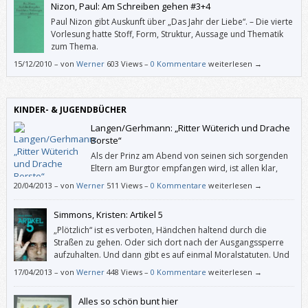
Nizon, Paul: Am Schreiben gehen #3+4
Paul Nizon gibt Auskunft über „Das Jahr der Liebe“. – Die vierte
Vorlesung hatte Stoff, Form, Struktur, Aussage und Thematik
zum Thema.
15/12/2010
–
von
Werner
603 Views –
0 Kommentare
weiterlesen →
KINDER- & JUGENDBÜCHER
Langen/Gerhmann: „Ritter Wüterich und Drache
Borste“
Als der Prinz am Abend von seinen sich sorgenden
Eltern am Burgtor empfangen wird, ist allen klar,
dass dies nicht sein letztes echtes Abenteuer
20/04/2013
–
von
Werner
511 Views –
0 Kommentare
weiterlesen →
gewesen sein kann. Noch dazu, wo draußen im finsteren Wald ein
Freund auf ihn wartet, das Drachenkind Borste. Es kann also gut sein,
Simmons, Kristen: Artikel 5
dass Annette Langen (die Hase-„Felix“-Erfinderin) ein paar weitere
Wüterich-Bücher schreiben wird. Die Geschichte von diesem Band ist
„Plötzlich“ ist es verboten, Händchen haltend durch die
jedenfalls ebenso entzückend wie die Illustrationen von Katja
Straßen zu gehen. Oder sich dort nach der Ausgangssperre
Gerhmann.
aufzuhalten. Und dann gibt es auf einmal Moralstatuten. Und
eine Polizei mit mehr Befugnissen. Schließlich verschwinden
17/04/2013
–
von
Werner
448 Views –
0 Kommentare
weiterlesen →
Menschen. Die werden schon etwas angestellt haben. Wer rechnet denn
damit, dass es auch eine/n selbst treffen könnte?
Alles so schön bunt hier