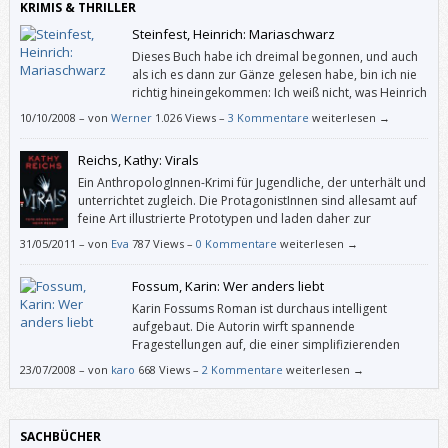
KRIMIS & THRILLER
Steinfest, Heinrich: Mariaschwarz
Dieses Buch habe ich dreimal begonnen, und auch
als ich es dann zur Gänze gelesen habe, bin ich nie
richtig hineingekommen: Ich weiß nicht, was Heinrich
Steinfest damit wollte.
10/10/2008
–
von
Werner
1.026 Views –
3 Kommentare
weiterlesen →
Reichs, Kathy: Virals
Ein AnthropologInnen-Krimi für Jugendliche, der unterhält und
unterrichtet zugleich. Die ProtagonistInnen sind allesamt auf
feine Art illustrierte Prototypen und laden daher zur
Identifikation ein; dieses Buch wird aber wohl eher Mädchen
31/05/2011
–
von
Eva
787 Views –
0 Kommentare
weiterlesen →
ansprechen.
Fossum, Karin: Wer anders liebt
Karin Fossums Roman ist durchaus intelligent
aufgebaut. Die Autorin wirft spannende
Fragestellungen auf, die einer simplifizierenden
Gut–Böse-Konstruktion die Basis entziehen.
23/07/2008
–
von
karo
668 Views –
2 Kommentare
weiterlesen →
SACHBÜCHER