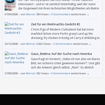
interessiert – und er ist ziemlich hinterhältig, weil der Autor
die Gegenwart mit ihren technischen Möglichkeiten als Matrix
für die Beschreibung einer total überwachten Gesellschaft
07/04/2008
–
von
Werner
504 Views –
0 Kommentare
weiterlesen →
benutzt.
Zeit für ein Weihnachts-Gedicht #2
C’mon Pigs of Western Civilization! Eat Eat more
marbled Sirloin more Pork‘n gravy! Lard up the
dressing, fry chicken in boilig oil Carry it dribbling to
gray climes, snowed with salt, Little lambs covered
23/12/2008
–
von
Werner
2.822 Views –
2 Kommentare
weiterlesen →
with mint roast in racks surrounded by roast potatoes wet with
buttersauce, Buttered veal medallions in creamy saliva, buttered beef,
Gaus, Bettina: Auf der Suche nach Amerika
by […]
Gaus fragt im Vorwort: „Habe ich nun also ein klares
Bild, ein sicheres Urteil gewinnen können?“. Und gibt
sich die Antwort gleich selbst: „Nein“. So ähnlich
war’s bei mir auch: Dieses Buch ist ziemlich spurlos
27/08/2008
–
von
Werner
532 Views –
0 Kommentare
weiterlesen →
an mir vorübergegangen.