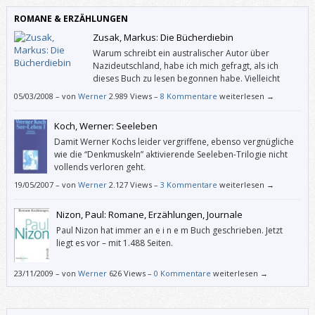
ROMANE & ERZÄHLUNGEN
Zusak, Markus: Die Bücherdiebin
Warum schreibt ein australischer Autor über
Nazideutschland, habe ich mich gefragt, als ich
dieses Buch zu lesen begonnen habe. Vielleicht
sollte man also wissen, dass Markus Zusaks Mutter
05/03/2008
–
von
Werner
2.989 Views –
8 Kommentare
weiterlesen →
aus Deutschland und sein Vater aus Österreich stammen und dass ihm
seine Eltern über die Bombenangriffe auf München und die
Koch, Werner: Seeleben
Judenverfolgung im Zweiten Weltkrieg erzählt haben.
Damit Werner Kochs leider vergriffene, ebenso vergnügliche
wie die “Denkmuskeln” aktivierende Seeleben-Trilogie nicht
vollends verloren geht.
19/05/2007
–
von
Werner
2.127 Views –
3 Kommentare
weiterlesen →
Nizon, Paul: Romane, Erzählungen, Journale
Paul Nizon hat immer an e i n e m Buch geschrieben. Jetzt
liegt es vor – mit 1.488 Seiten.
23/11/2009
–
von
Werner
626 Views –
0 Kommentare
weiterlesen →