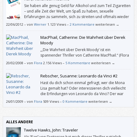
Sie haben alle genug Geld für Alkohol und zum Teil Zigaretten
– und alle Zeit der Welt, um Spaß zu haben, sexuelle
Erfahrungen zu sammeln, sich zu streiten und oftmals wieder
zu versöhnen. Sie sind nicht aktiv auf der „Suche nach dem
22/06/2012
–
von
Werner
1.123 Views –
2 Kommentare
weiterlesen →
wahren Ich“ (so der Untertitel des Buches), aber sie lernen durch Trial
and Error, was sie wollen und was nicht.
MacPhail, Catherine: Die Wahrheit über Derek
Moody
„,Die Wahrheit über Derek Moody‘ ist ein
spannender Thriller von Catherine MacPhail.“ (Flora
Schuster (dzt. 10 Jahre alt))
20/02/2008
–
von
Flora
2.156 Views –
5 Kommentare
weiterlesen →
Rebscher, Susanne: Leonardo da Vinci #2
Hast du dich schon einmal gefragt, wer die Mona
Lisa gemalt hat? Oder interessieren dich vielleicht
die Erfindungen von Leonardo da Vinci? Der war
nämlich nicht nur Maler, sondern auch Bildhauer
26/01/2009
–
von
Flora
509 Views –
0 Kommentare
weiterlesen →
und Forscher und Architekt und Ingenieur und hat Waffen, aber auch
Arbeitsgeräte und sogar Musikinstrumente erfunden.
ALLES ANDERE
Twelve Hawks, John: Traveler
Als “Fan” von Dystopien hat mich dieser Thriller natürlich