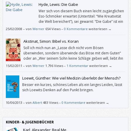
Hyde, Lewis: Die Gabe
Wer sich von diesem Buch einen leicht zugänglichen
Eso-Schmöker erwartet (Untertitel: “Wie Kreativität
die Welt bereichert”), sei gewarnt: “Die Gabe” ist ein
überdimensionaler Essay, also eine geistreiche
25/02/2008
–
von
Werner
654 Views –
0 Kommentare
weiterlesen →
Abhandlung, die keine letzten Wahrheiten predigt.
Akstinat, Simon: Bibel vs. Koran
Soll ich mich nun an „Lasse dich nicht vom Bösen
überwinden, sondern überwinde das Böse mit dem Guten“
oder an „Wer seinem Sohn keine Schläge geben will, liebt ihn
nicht“ halten?
15/02/2011
–
von
Werner
1.796 Views –
1 Kommentar
weiterlesen →
Loewit, Günther: Wie viel Medizin überlebt der Mensch?
Besser ein kurzes, schönes Leben als ein langes Leiden, lässt
sich Loewits Denken auf den Punkt bringen.
10/06/2013
–
von
Albert
483 Views –
0 Kommentare
weiterlesen →
KINDER- & JUGENDBÜCHER
Karl, Alexander: Real Me