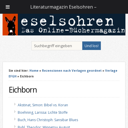
Literaturmagazin Eselsohren –
Sie sind hier:
Home
»
Rezensionen nach Verlagen geordnet
»
Verlage
EFGH
» Eichborn
Eichborn
Akstinat, Simon: Bibel vs. Koran
Boehning, Larissa: Lichte Stoffe
Buch, Hans Christoph: Sansibar Blues
Buhl, Theodor: Winnetou August