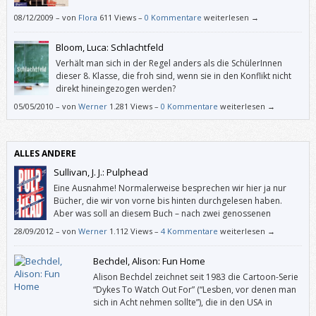
08/12/2009
–
von
Flora
611 Views –
0 Kommentare
weiterlesen →
Bloom, Luca: Schlachtfeld
Verhält man sich in der Regel anders als die SchülerInnen
dieser 8. Klasse, die froh sind, wenn sie in den Konflikt nicht
direkt hineingezogen werden?
05/05/2010
–
von
Werner
1.281 Views –
0 Kommentare
weiterlesen →
ALLES ANDERE
Sullivan, J. J.: Pulphead
Eine Ausnahme! Normalerweise besprechen wir hier ja nur
Bücher, die wir von vorne bis hinten durchgelesen haben.
Aber was soll an diesem Buch – nach zwei genossenen
Reportagen – noch besser oder schlechter werden?
28/09/2012
–
von
Werner
1.112 Views –
4 Kommentare
weiterlesen →
Und – was soll ich sagen? – lest das! Lest das, wenn ihr Fans von David
Bechdel, Alison: Fun Home
Foster Wallace, Hunter S. Thompson und/oder Tom Wolfe seid. Lest
das, wenn ihr euch auf hohem Niveau gut unterhalten wollt.
Alison Bechdel zeichnet seit 1983 die Cartoon-Serie
“Dykes To Watch Out For” (“Lesben, vor denen man
sich in Acht nehmen sollte”), die in den USA in
diversen schwul-lesbischen Medien abgedruckt