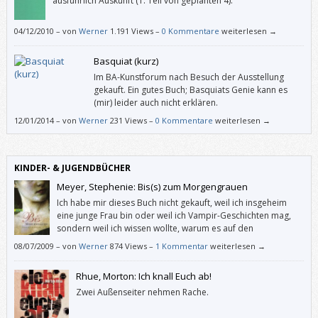
ausführlich Auskunft (1. Teil von geplanten 4).
04/12/2010
–
von
Werner
1.191 Views –
0 Kommentare
weiterlesen →
Basquiat (kurz)
Im BA-Kunstforum nach Besuch der Ausstellung
gekauft. Ein gutes Buch; Basquiats Genie kann es
(mir) leider auch nicht erklären.
12/01/2014
–
von
Werner
231 Views –
0 Kommentare
weiterlesen →
KINDER- & JUGENDBÜCHER
Meyer, Stephenie: Bis(s) zum Morgengrauen
Ich habe mir dieses Buch nicht gekauft, weil ich insgeheim
eine junge Frau bin oder weil ich Vampir-Geschichten mag,
sondern weil ich wissen wollte, warum es auf den
Bestsellerlisten ganz oben steht. Und ich habe es mit
08/07/2009
–
von
Werner
874 Views –
1 Kommentar
weiterlesen →
Begeisterung verschlungen.
Rhue, Morton: Ich knall Euch ab!
Zwei Außenseiter nehmen Rache.