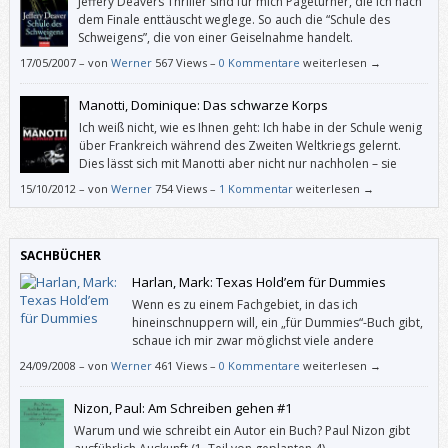
Jeffery Deavers Thriller sind für mich Pageturner, die ich nach
dem Finale enttäuscht weglege. So auch die “Schule des
Schweigens”, die von einer Geiselnahme handelt.
17/05/2007
–
von
Werner
567 Views –
0 Kommentare
weiterlesen →
Manotti, Dominique: Das schwarze Korps
Ich weiß nicht, wie es Ihnen geht: Ich habe in der Schule wenig
über Frankreich während des Zweiten Weltkriegs gelernt.
Dies lässt sich mit Manotti aber nicht nur nachholen – sie
entwirft ein Panorama aus eben jenen Besatzern,
15/10/2012
–
von
Werner
754 Views –
1 Kommentar
weiterlesen →
Kollaborateuren sowie aus Widerständlern und Agenten und geht dabei
wesentlich tiefer, als bloß Schurken und Nicht-Schurken zu beschreiben.
Mir ist nach 30 Seiten (erstmals) klar geworden, dass es den
gewöhnlichen und den ungewöhnlichen Nazis nicht so sehr um
SACHBÜCHER
Rassenreinheit und dergleichen gegangen sein mag, sondern dass sie
Harlan, Mark: Texas Hold’em für Dummies
sich schlicht bereichern wollten.
Wenn es zu einem Fachgebiet, in das ich
hineinschnuppern will, ein „für Dummies“-Buch gibt,
schaue ich mir zwar möglichst viele andere
Publikationen zum Thema an, doch schlussendlich
24/09/2008
–
von
Werner
461 Views –
0 Kommentare
weiterlesen →
greife ich doch zur gelben Reihe. Denn da weiß ich, was ich kaufe: Die
AutorInnen sind ExpterInnen mit Praxis, erläutern alles wirklich
Nizon, Paul: Am Schreiben gehen #1
verständlich – und mit Humor.
Warum und wie schreibt ein Autor ein Buch? Paul Nizon gibt