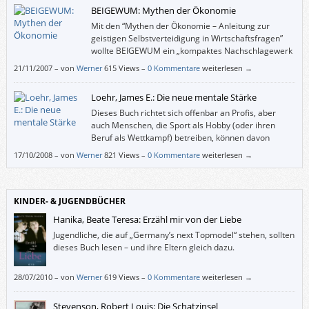
sinngemäß meinen, wir würden alle zu viel arbeiten (außer denen, die
BEIGEWUM: Mythen der Ökonomie
keine Arbeit haben, aber unbedingt eine haben wollen oder müssen).
Mit den “Mythen der Ökonomie – Anleitung zur
geistigen Selbstverteidigung in Wirtschaftsfragen”
wollte BEIGEWUM ein „kompaktes Nachschlagewerk
und Argumentationshilfen für ökonomie-kritische
21/11/2007
–
von
Werner
615 Views –
0 Kommentare
weiterlesen →
Debatten“ liefern. Das ist ihnen gelungen.
Loehr, James E.: Die neue mentale Stärke
Dieses Buch richtet sich offenbar an Profis, aber
auch Menschen, die Sport als Hobby (oder ihren
Beruf als Wettkampf) betreiben, können davon
profitieren.
17/10/2008
–
von
Werner
821 Views –
0 Kommentare
weiterlesen →
KINDER- & JUGENDBÜCHER
Hanika, Beate Teresa: Erzähl mir von der Liebe
Jugendliche, die auf „Germany’s next Topmodel“ stehen, sollten
dieses Buch lesen – und ihre Eltern gleich dazu.
28/07/2010
–
von
Werner
619 Views –
0 Kommentare
weiterlesen →
Stevenson, Robert Louis: Die Schatzinsel