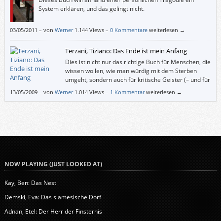
System erklären, und das gelingt nicht.
03/05/2011
–
von
Werner
1.144 Views –
0 Kommentare
weiterlesen →
Terzani, Tiziano: Das Ende ist mein Anfang
Dies ist nicht nur das richtige Buch für Menschen, die
wissen wollen, wie man würdig mit dem Sterben
umgeht, sondern auch für kritische Geister (– und für
solche, die an einem Crashkurs „Asien in der zweiten
13/05/2009
–
von
Werner
1.014 Views –
1 Kommentar
weiterlesen →
Hälfte des 20. Jahrhunderts“ interessiert sind).
NOW PLAYING (JUST LOOKED AT)
Kay, Ben: Das Nest
Demski, Eva: Das siamesische Dorf
Adnan, Etel: Der Herr der Finsternis