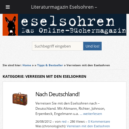
Literaturmagazin Eselsohren –
Sie sind hier:
Home
»
»
Tipps & Bestseller
» Verreisen mit den Eselsohren
KATEGORIE: VERREISEN MIT DEN ESELSOHREN
Nach Deutschland!
Verreisen Sie mit den Eselsohren nach –
Deutschland. Mit Altmann, Richter, Johnson,
Erpenbeck, Engelmann u.a.
… weiterlesen
26/08/2012
–
von
red
– 286 Views –
0 Kommentare
Was (chronologisch):
Verreisen mit den Eselsohren