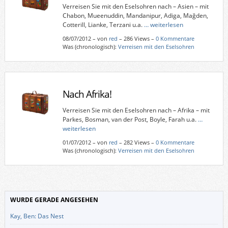
Verreisen Sie mit den Eselsohren nach – Asien – mit
Chabon, Mueenuddin, Mandanipur, Adiga, Mağden,
Cotterill, Lianke, Terzani u.a.
… weiterlesen
08/07/2012
–
von
red
– 286 Views –
0 Kommentare
Was (chronologisch):
Verreisen mit den Eselsohren
Nach Afrika!
Verreisen Sie mit den Eselsohren nach – Afrika – mit
Parkes, Bosman, van der Post, Boyle, Farah u.a.
…
weiterlesen
01/07/2012
–
von
red
– 282 Views –
0 Kommentare
Was (chronologisch):
Verreisen mit den Eselsohren
WURDE GERADE ANGESEHEN
Kay, Ben: Das Nest