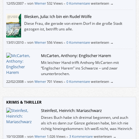
12/05/2007
–
von
Werner
532 Views –
0 Kommentare
weiterlesen →
Blesken, Julia: Ich bin ein Rudel Wölfe
Diese Frau, die gerade von einem Dorf in die große Stadt
gezogen ist, betrifft uns alle.
13/01/2010
–
von
Werner
556 Views –
0 Kommentare
weiterlesen →
McCarten, Anthony: Englischer Harem
Mit leichter Hand trifft Anthony McCarten mit
“Englischer Harem” ins Schwarze – und zwar
ununterbrochen.
22/02/2008
–
von
Werner
701 Views –
0 Kommentare
weiterlesen →
KRIMIS & THRILLER
Steinfest, Heinrich: Mariaschwarz
Dieses Buch habe ich dreimal begonnen, und auch
als ich es dann zur Gänze gelesen habe, bin ich nie
richtig hineingekommen: Ich weiß nicht, was Heinrich
Steinfest damit wollte.
10/10/2008
–
von
Werner
1.026 Views –
3 Kommentare
weiterlesen →