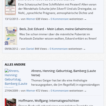
Eine Schatzsuche! Eine Schiffsfahrt mit Piraten!! Allen voran
der Wendehals-Schurke John Silver!!! Und als Dreingabe, so
Nohl, „sprachliche Prägnanz, atmosphärische Dichte und
lebendige Charakterisierung”. Braucht das Leserherz mehr?
13/12/2013
–
von
Werner
638 Views –
0 Kommentare
weiterlesen →
Beck, Zoë: Edvard – Mein Leben, meine Geheimnisse
Was Sie schon immer über die männliche Pubertät im
Facebook-Zeitalter wissen wollten, Edvard erklärt es Ihnen!
09/06/2012
–
von
Daniel
844 Views –
0 Kommentare
weiterlesen →
ALLES ANDERE
Ahrens, Henning: Geburtstag, Bamberg (Laute
Verse)
Thomas Geiger hat bei dtv eine Anthologie
herausgegeben, die (im Regelfall) in eigenständigen
Lyrikbänden veröffentlichte Gedichte von deutschen
27/04/2009
–
von
Werner
472 Views –
0 Kommentare
weiterlesen →
AutorInnen enthält. Diese AutorInnen haben zu jeweils einem Gedicht
auch einen kurzen Text zur Entstehung geschrieben.
Hoffmann, Wolfgang: Internatsgeschichten
Dieses Buch will anhand einer persönlichen Tragödie ein