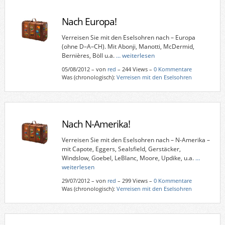
Nach Europa!
Verreisen Sie mit den Eselsohren nach – Europa
(ohne D–A–CH). Mit Abonji, Manotti, McDermid,
Bernières, Böll u.a.
… weiterlesen
05/08/2012
–
von
red
– 244 Views –
0 Kommentare
Was (chronologisch):
Verreisen mit den Eselsohren
Nach N-Amerika!
Verreisen Sie mit den Eselsohren nach – N-Amerika –
mit Capote, Eggers, Sealsfield, Gerstäcker,
Windslow, Goebel, LeBlanc, Moore, Updike, u.a.
…
weiterlesen
29/07/2012
–
von
red
– 299 Views –
0 Kommentare
Was (chronologisch):
Verreisen mit den Eselsohren