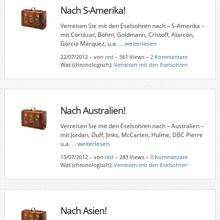
Nach S-Amerika!
Verreisen Sie mit den Eselsohren nach – S-Amerika –
mit Cortázar, Böhm, Goldmann, Cristoff, Alarcón,
García Márquez, u.a.
… weiterlesen
22/07/2012
–
von
red
– 561 Views –
2 Kommentare
Was (chronologisch):
Verreisen mit den Eselsohren
Nach Australien!
Verreisen Sie mit den Eselsohren nach – Australien –
mit Jordan, Duff, Jinks, McCarten, Hulme, DBC Pierre
u.a.
… weiterlesen
15/07/2012
–
von
red
– 283 Views –
0 Kommentare
Was (chronologisch):
Verreisen mit den Eselsohren
Nach Asien!