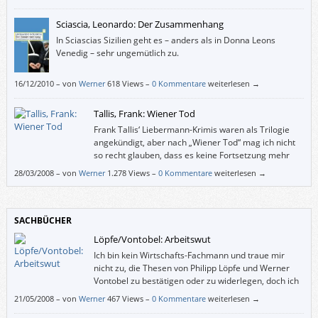
Sciascia, Leonardo: Der Zusammenhang
In Sciascias Sizilien geht es – anders als in Donna Leons
Venedig – sehr ungemütlich zu.
16/12/2010
–
von
Werner
618 Views –
0 Kommentare
weiterlesen →
Tallis, Frank: Wiener Tod
Frank Tallis‘ Liebermann-Krimis waren als Trilogie
angekündigt, aber nach „Wiener Tod“ mag ich nicht
so recht glauben, dass es keine Fortsetzung mehr
geben wird. Und ich müsste einen vierten Band nicht
28/03/2008
–
von
Werner
1.278 Views –
0 Kommentare
weiterlesen →
haben.
SACHBÜCHER
Löpfe/Vontobel: Arbeitswut
Ich bin kein Wirtschafts-Fachmann und traue mir
nicht zu, die Thesen von Philipp Löpfe und Werner
Vontobel zu bestätigen oder zu widerlegen, doch ich
finde ihren Ansatz “Steigende Produktivität führt zu
21/05/2008
–
von
Werner
467 Views –
0 Kommentare
weiterlesen →
sinkender Beschäftigung” beachtenswert. Und das nicht, weil sie