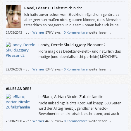
Ravel, Edeet: Du liebst mich nicht
Ich hatte zuvor schon vom Stockholm-Syndrom gehört, es
aber gewissermaßen nicht glauben können, dass Menschen
tatsächlich so reagieren. In diesem Roman habe ich keine
Sekunde daran gezweifelt, dass sich ein Entführungsopfer so
27/05/2013
–
von
Werner
576 Views –
0 Kommentare
weiterlesen →
verhalten könnte wie Chloe.
Landy, Derek: Skulduggery Pleasant 2
Flora mag das Detektiv-Skelett – und natürlich das
mutige (und ebenfalls nicht perfekte) MÄDCHEN.
22/09/2008
–
von
Werner
634 Views –
0 Kommentare
weiterlesen →
ALLES ANDERE
LeBlanc, Adrian Nicole: Zufallsfamilie
Nicht unbedingt leichte Kost: Auf knapp 600 Seiten
wird der Alltag meist jugendlicher Ghetto-
BewohnerInnen akribisch beschrieben, und auch
wenn es zeitweise dramatisch zugeht, ist das Buch
25/08/2008
–
von
Werner
468 Views –
0 Kommentare
weiterlesen →
kein spannungsreiches.