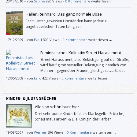
20/10/2010
–
von
Sabine
920 Views –
0 Kommentare
weiterlesen →
Haller, Reinhard: Das ganz normale Böse
Facit: Unter gewissen Umständen kann jede/r zu
ungeheuerlichen Taten fähig sein.
17/12/2009
–
von
Eva
1.309 Views –
0 Kommentare
weiterlesen →
Feministisches Kollektiv: Street Harassment
Street Harassment, also Belästigung auf der Straße,
wird häufig mit sexueller Belästigung, nämlich von
Männern gegenüber Frauen, gleichgesetzt. Street
Harassment ist aber ein viel komplexeres
12/05/2008
–
von
karo
422 Views –
0 Kommentare
weiterlesen →
Phänomen. Zum einen betrifft es die unterschiedlichsten Personen wie
MigrantInnen, Menschen mit Behinderung, Lesben, Schwule, Frauen oder
kulturelle (Rand-)Gruppen.
KINDER- & JUGENDBÜCHER
Alles so schön bunt hier
Drei sehr bunte Kinderbücher: Klacksgelbe Frösche,
Schau mal, Farben! & Die Königin der Farben
19/09/2007
–
von
Werner
596 Views –
0 Kommentare
weiterlesen →