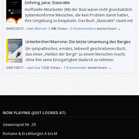
Döhring, Jana: Stasiratte
Inoffizielle Mitarbeiter (IM) der Stasi waren nicht grundsätzlich
systemkonforme Menschen, die kein Problem damit hatten,
ihre Umgebung zu bespitzeln. Das Buch „Stasiratte“ räumt mit
diesem Vorurteil überzeugend auf.
04/02/2013
–
von
Werner
1.448 Views –
0 Kommentare
weiterlesen →
Unterkircher/Marrone: Die letzte Umarmung des Berges
Ein sympathisches, ernstes, liebevoll geschriebenes Buch,
das einen „Helden der Berge“ zu einem Menschen macht,
ohne ihm seine Einzigartigkeit dadurch zu nehmen.
24/01/2011
–
von
Eva
1.052 Views –
1 Kommentar
weiterlesen →
NOW PLAYING (JUST LOOKED AT)
Gewinnspiel Nr. 29
Romane & Erzählungen A bis M