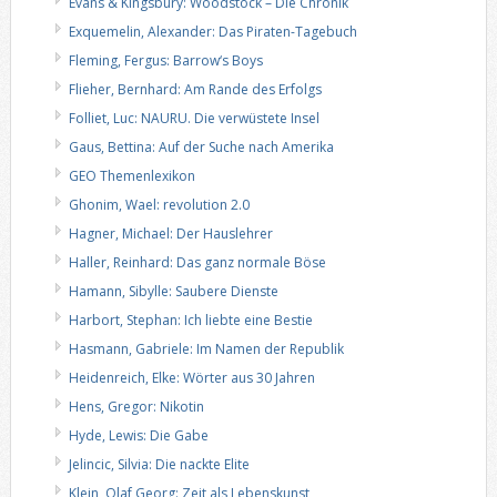
Evans & Kingsbury: Woodstock – Die Chronik
Exquemelin, Alexander: Das Piraten-Tagebuch
Fleming, Fergus: Barrow‘s Boys
Flieher, Bernhard: Am Rande des Erfolgs
Folliet, Luc: NAURU. Die verwüstete Insel
Gaus, Bettina: Auf der Suche nach Amerika
GEO Themenlexikon
Ghonim, Wael: revolution 2.0
Hagner, Michael: Der Hauslehrer
Haller, Reinhard: Das ganz normale Böse
Hamann, Sibylle: Saubere Dienste
Harbort, Stephan: Ich liebte eine Bestie
Hasmann, Gabriele: Im Namen der Republik
Heidenreich, Elke: Wörter aus 30 Jahren
Hens, Gregor: Nikotin
Hyde, Lewis: Die Gabe
Jelincic, Silvia: Die nackte Elite
Klein, Olaf Georg: Zeit als Lebenskunst