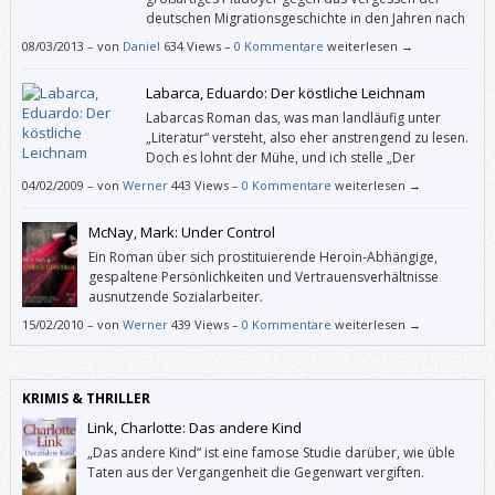
deutschen Migrationsgeschichte in den Jahren nach
der Wiedervereinigung.
08/03/2013
–
von
Daniel
634 Views –
0 Kommentare
weiterlesen →
Labarca, Eduardo: Der köstliche Leichnam
Labarcas Roman das, was man landläufig unter
„Literatur“ versteht, also eher anstrengend zu lesen.
Doch es lohnt der Mühe, und ich stelle „Der
köstliche Leichnam“ auf dieselbe hohe Stufe wie
04/02/2009
–
von
Werner
443 Views –
0 Kommentare
weiterlesen →
Garcia Márquez‘ „Der Herbst des Patriarchen“ und Kapuscinskis „König
der Könige“.
McNay, Mark: Under Control
Ein Roman über sich prostituierende Heroin-Abhängige,
gespaltene Persönlichkeiten und Vertrauensverhältnisse
ausnutzende Sozialarbeiter.
15/02/2010
–
von
Werner
439 Views –
0 Kommentare
weiterlesen →
KRIMIS & THRILLER
Link, Charlotte: Das andere Kind
„Das andere Kind“ ist eine famose Studie darüber, wie üble
Taten aus der Vergangenheit die Gegenwart vergiften.