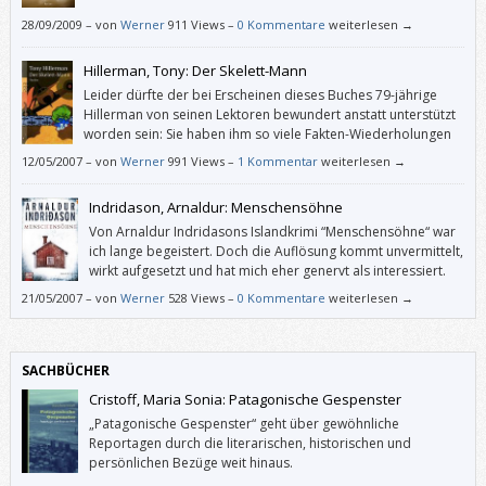
28/09/2009
–
von
Werner
911 Views –
0 Kommentare
weiterlesen →
Hillerman, Tony: Der Skelett-Mann
Leider dürfte der bei Erscheinen dieses Buches 79-jährige
Hillerman von seinen Lektoren bewundert anstatt unterstützt
worden sein: Sie haben ihm so viele Fakten-Wiederholungen
durchgehen lassen, dass man sich beim Lesen fragt, für wie
12/05/2007
–
von
Werner
991 Views –
1 Kommentar
weiterlesen →
blöd man denn hier gehalten wird. Doch nichts gegen den Autor: Die
frühen, so genannten “Ethno-Krimis” sind schwer empfehlenswert.
Indridason, Arnaldur: Menschensöhne
Von Arnaldur Indridasons Islandkrimi “Menschensöhne“ war
ich lange begeistert. Doch die Auflösung kommt unvermittelt,
wirkt aufgesetzt und hat mich eher genervt als interessiert.
Schade.
21/05/2007
–
von
Werner
528 Views –
0 Kommentare
weiterlesen →
SACHBÜCHER
Cristoff, Maria Sonia: Patagonische Gespenster
„Patagonische Gespenster“ geht über gewöhnliche
Reportagen durch die literarischen, historischen und
persönlichen Bezüge weit hinaus.