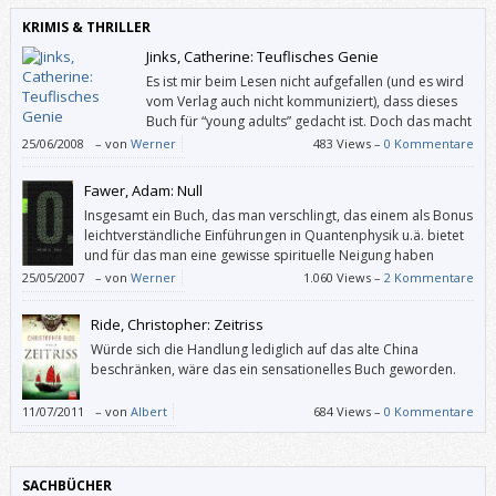
KRIMIS & THRILLER
Jinks, Catherine: Teuflisches Genie
Es ist mir beim Lesen nicht aufgefallen (und es wird
vom Verlag auch nicht kommuniziert), dass dieses
Buch für “young adults” gedacht ist. Doch das macht
rein gar nichts: Auch wenn “Teuflisches Genie” die
25/06/2008
–
von
Werner
483 Views –
0 Kommentare
Perspektive eines Jugendlichen einnimmt, ist es für Erwachsene gewiss
geeignet; für jung gebliebene auf alle Fälle.
Fawer, Adam: Null
Insgesamt ein Buch, das man verschlingt, das einem als Bonus
leichtverständliche Einführungen in Quantenphysik u.ä. bietet
und für das man eine gewisse spirituelle Neigung haben
sollte, sonst könnte einen der Schluss so irritieren, dass man
25/05/2007
–
von
Werner
1.060 Views –
2 Kommentare
den ganzen Roman abwertet. Und das wäre schade.
Ride, Christopher: Zeitriss
Würde sich die Handlung lediglich auf das alte China
beschränken, wäre das ein sensationelles Buch geworden.
11/07/2011
–
von
Albert
684 Views –
0 Kommentare
SACHBÜCHER