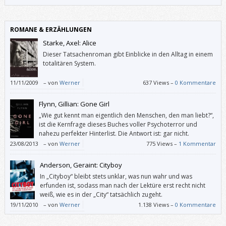
ROMANE & ERZÄHLUNGEN
Starke, Axel: Alice
Dieser Tatsachenroman gibt Einblicke in den Alltag in einem
totalitären System.
11/11/2009
–
von
Werner
637 Views –
0 Kommentare
Flynn, Gillian: Gone Girl
„Wie gut kennt man eigentlich den Menschen, den man liebt?“,
ist die Kernfrage dieses Buches voller Psychoterror und
nahezu perfekter Hinterlist. Die Antwort ist: gar nicht.
23/08/2013
–
von
Werner
775 Views –
1 Kommentar
Anderson, Geraint: Cityboy
In „Cityboy“ bleibt stets unklar, was nun wahr und was
erfunden ist, sodass man nach der Lektüre erst recht nicht
weiß, wie es in der „City“ tatsächlich zugeht.
19/11/2010
–
von
Werner
1.138 Views –
0 Kommentare