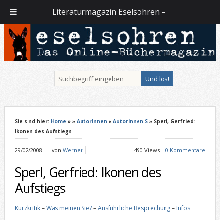
Literaturmagazin Eselsohren –
Sie sind hier:
Home
»
»
AutorInnen
»
AutorInnen S
» Sperl, Gerfried:
Ikonen des Aufstiegs
29/02/2008
–
von
Werner
490 Views –
0 Kommentare
Sperl, Gerfried: Ikonen des
Aufstiegs
Kurzkritik
–
Was meinen Sie?
–
Ausführliche Besprechung
–
Infos