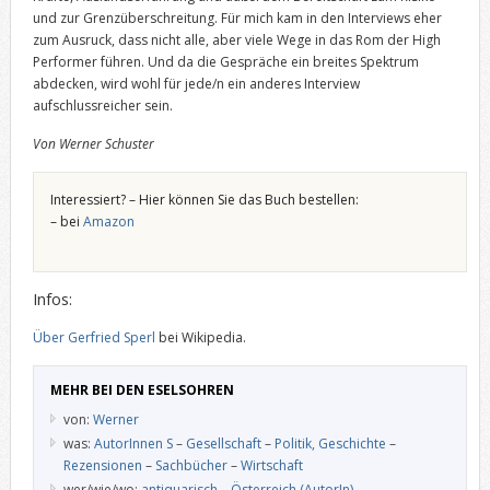
und zur Grenzüberschreitung. Für mich kam in den Interviews eher
zum Ausruck, dass nicht alle, aber viele Wege in das Rom der High
Performer führen. Und da die Gespräche ein breites Spektrum
abdecken, wird wohl für jede/n ein anderes Interview
aufschlussreicher sein.
Von Werner Schuster
Interessiert? – Hier können Sie das Buch bestellen:
– bei
Amazon
Infos:
Über Gerfried Sperl
bei Wikipedia.
MEHR BEI DEN ESELSOHREN
von:
Werner
was:
AutorInnen S
–
Gesellschaft
–
Politik, Geschichte
–
Rezensionen
–
Sachbücher
–
Wirtschaft
wer/wie/wo:
antiquarisch
–
Österreich (AutorIn)
–