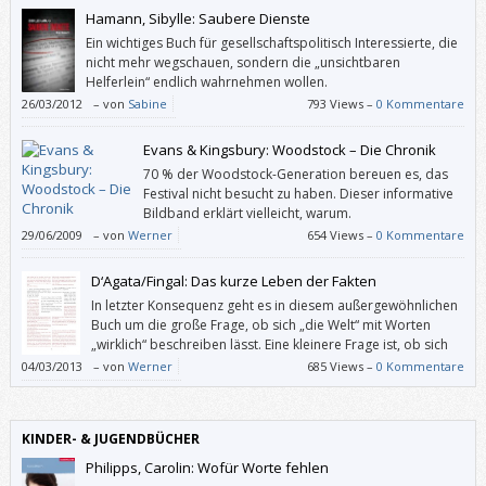
Hamann, Sibylle: Saubere Dienste
Ein wichtiges Buch für gesellschaftspolitisch Interessierte, die
nicht mehr wegschauen, sondern die „unsichtbaren
Helferlein“ endlich wahrnehmen wollen.
26/03/2012
–
von
Sabine
793 Views –
0 Kommentare
Evans & Kingsbury: Woodstock – Die Chronik
70 % der Woodstock-Generation bereuen es, das
Festival nicht besucht zu haben. Dieser informative
Bildband erklärt vielleicht, warum.
29/06/2009
–
von
Werner
654 Views –
0 Kommentare
D‘Agata/Fingal: Das kurze Leben der Fakten
In letzter Konsequenz geht es in diesem außergewöhnlichen
Buch um die große Frage, ob sich „die Welt“ mit Worten
„wirklich“ beschreiben lässt. Eine kleinere Frage ist, ob sich
die angeblich objektiven Journalisten von D‘Agata mit seinen
04/03/2013
–
von
Werner
685 Views –
0 Kommentare
bewussten „verdeutlichenden Lügen“ tatsächlich unterscheiden. Und
wen das außer zum Beispiel einen überambitionierten Faktenchecker
überhaupt kümmert.
KINDER- & JUGENDBÜCHER
Philipps, Carolin: Wofür Worte fehlen