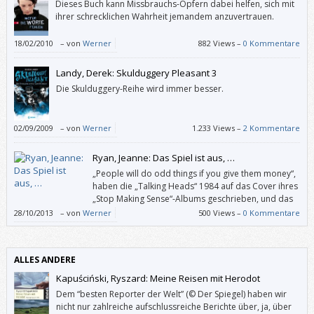
Dieses Buch kann Missbrauchs-Opfern dabei helfen, sich mit
ihrer schrecklichen Wahrheit jemandem anzuvertrauen.
18/02/2010
–
von
Werner
882 Views –
0 Kommentare
Landy, Derek: Skulduggery Pleasant 3
Die Skulduggery-Reihe wird immer besser.
02/09/2009
–
von
Werner
1.233 Views –
2 Kommentare
Ryan, Jeanne: Das Spiel ist aus, …
„People will do odd things if you give them money“,
haben die „Talking Heads“ 1984 auf das Cover ihres
„Stop Making Sense“-Albums geschrieben, und das
beschreibt dieses Buch ganz gut. Zum einen
28/10/2013
–
von
Werner
500 Views –
0 Kommentare
machen darin Teenager für Geld haarsträubende Dinge, zum anderen
ergibt die Story nach und nach immer weniger Sinn.
ALLES ANDERE
Kapuściński, Ryszard: Meine Reisen mit Herodot
Dem “besten Reporter der Welt” (© Der Spiegel) haben wir
nicht nur zahlreiche aufschlussreiche Berichte über, ja, über