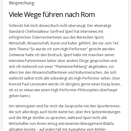
Besprechung:
Viele Wege führen nach Rom
Vollends hat mich dieses Buch nicht überzeugt. Der ehemalige
Standard-Chefredakteur Gerfried Sperl hat Interviews mit
erfolgreichen ÖsterreicherInnen aus den Bereichen Sport,
Wirtschaft, Wissenschaft, Kunst und Kultur geführt, die nur zum Teil
dem Thema “So wurde ich zum High-Performer” gerecht werden.
Zeitweise hatte ich den Eindruck, Sperl hätte mit manchen seiner
Interview-PartnerInnen lieber über andere Dinge gesprochen und
sich oft mühevoll von einer “Themenverfehlung” abgehalten, vor
allem bei den WissenschaftlerInnen und Kulturmenschen, die sich
vielleicht selbst nicht alle unbedingt als High-Performer sehen. (Von
Konrad Paul Liessmann würde ich übrigens gerne einen Essay lesen,
ob es so etwas wie einen High-Performer-Philosophen überhaupt
geben kann.)
Am stimmigsten sind für mich die Gespräche mit den SportlerInnen,
die sich allerdings auch leicht damit tun, über ihre Spitzenleistungen
und die Wege dorthin zu sprechen, während Sperl nicht alle
Wirtschafter von ihrem emsig antrainierten Management-Blabla
abhalten konnte – auf jeden Fall mit Ausnahme vom Böhler-