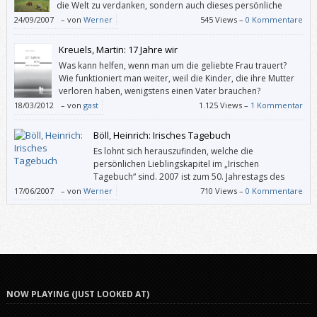
die Welt zu verdanken, sondern auch dieses persönliche
Buch.
24/09/2007
–
von
Werner
545 Views –
0 Kommentare
Kreuels, Martin: 17 Jahre wir
Was kann helfen, wenn man um die geliebte Frau trauert?
Wie funktioniert man weiter, weil die Kinder, die ihre Mutter
verloren haben, wenigstens einen Vater brauchen?
18/03/2012
–
von
gast
1.125 Views –
1 Kommentar
Böll, Heinrich: Irisches Tagebuch
Es lohnt sich herauszufinden, welche die
persönlichen Lieblingskapitel im „Irischen
Tagebuch“ sind. 2007 ist zum 50. Jahrestags des
Erscheinens beim Verlag Kiepenheuer & Witsch eine
17/06/2007
–
von
Werner
710 Views –
0 Kommentare
Sonderausgabe mit zahlreichen Fotos erschienen. Aber auch die
normale Ausgabe ist reizvoll: Sie hat die dtv-Nummer 1.
NOW PLAYING (JUST LOOKED AT)