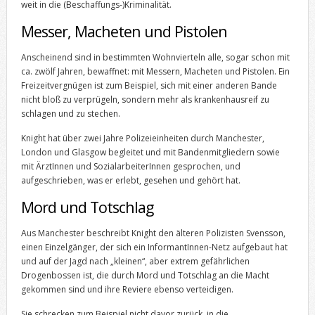
weit in die (Beschaffungs-)Kriminalität.
Messer, Macheten und Pistolen
Anscheinend sind in bestimmten Wohnvierteln alle, sogar schon mit
ca. zwölf Jahren, bewaffnet: mit Messern, Macheten und Pistolen. Ein
Freizeitvergnügen ist zum Beispiel, sich mit einer anderen Bande
nicht bloß zu verprügeln, sondern mehr als krankenhausreif zu
schlagen und zu stechen.
Knight hat über zwei Jahre Polizeieinheiten durch Manchester,
London und Glasgow begleitet und mit Bandenmitgliedern sowie
mit ÄrztInnen und SozialarbeiterInnen gesprochen, und
aufgeschrieben, was er erlebt, gesehen und gehört hat.
Mord und Totschlag
Aus Manchester beschreibt Knight den älteren Polizisten Svensson,
einen Einzelgänger, der sich ein InformantInnen-Netz aufgebaut hat
und auf der Jagd nach „kleinen“, aber extrem gefährlichen
Drogenbossen ist, die durch Mord und Totschlag an die Macht
gekommen sind und ihre Reviere ebenso verteidigen.
Sie schrecken zum Beispiel nicht davor zurück, in die