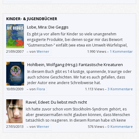
Abhandlung, die keine letzten Wahrheiten predigt.
KINDER- & JUGENDBÜCHER
Lobe, Mira: Die Geggis
Es gibt ja vor allem für Kinder so viele unangenehm
engagierte Produkte, bei denen sogar mir das Beiwort
“Gutmenschen-” einfällt (wie etwa ein Umwelt-Würfelspiel,
wo man wegen “mit Laub Winterquartier für Igel schaffen”
21/09/2007
–
von
Werner
1.990 Views –
1 Kommentar
um sieben Felder vorrücken darf, aber wegen “zuviel Kunstdünger auf
den Feldern” Zweimal aussetzen muss) und angesichts derer man Mira
Hohlbein, Wolfgang (Hrsg.): Fantastische Kreaturen
Lobes “Die Geggis” gar nicht hoch genug loben kann.
In diesem Buch gibt es 14 lustige, spannende, traurige oder
auch schöne Geschichten. Mir hat es auch gefallen, dass
jeder Autor eine andere Schreibweise hat.
10/09/2009
–
von
Flora
1.113 Views –
3 Kommentare
Ravel, Edeet: Du liebst mich nicht
Ich hatte zuvor schon vom Stockholm-Syndrom gehört, es
aber gewissermaßen nicht glauben können, dass Menschen
tatsächlich so reagieren. In diesem Roman habe ich keine
Sekunde daran gezweifelt, dass sich ein Entführungsopfer so
27/05/2013
–
von
Werner
576 Views –
0 Kommentare
verhalten könnte wie Chloe.