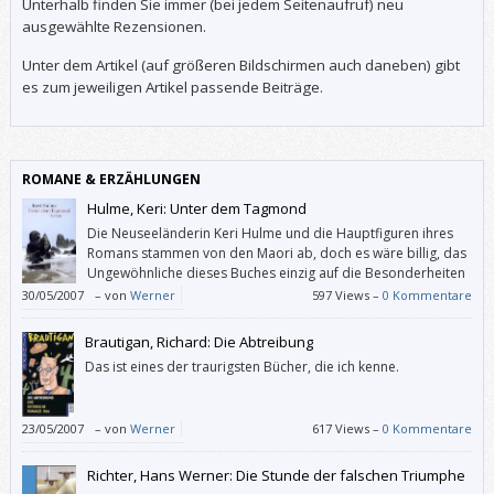
Unterhalb finden Sie immer (bei jedem Seitenaufruf) neu
ausgewählte Rezensionen.
Unter dem Artikel (auf größeren Bildschirmen auch daneben) gibt
es zum jeweiligen Artikel passende Beiträge.
ROMANE & ERZÄHLUNGEN
Hulme, Keri: Unter dem Tagmond
Die Neuseeländerin Keri Hulme und die Hauptfiguren ihres
Romans stammen von den Maori ab, doch es wäre billig, das
Ungewöhnliche dieses Buches einzig auf die Besonderheiten
dieses indigenen Volkes zurückführen zu wollen. Deren
30/05/2007
–
von
Werner
597 Views –
0 Kommentare
Traditionen und Mythen mögen Hulme allerdings geholfen haben, die
Nachtmeerfahrten ihrer Charaktere zu schildern, ohne ins Peinliche
Brautigan, Richard: Die Abtreibung
abzurutschen.
Das ist eines der traurigsten Bücher, die ich kenne.
23/05/2007
–
von
Werner
617 Views –
0 Kommentare
Richter, Hans Werner: Die Stunde der falschen Triumphe