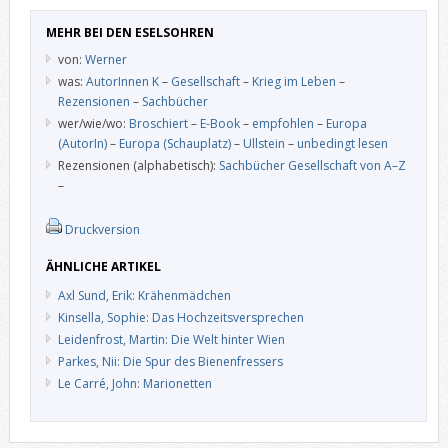
MEHR BEI DEN ESELSOHREN
von:
Werner
was:
AutorInnen K
–
Gesellschaft
–
Krieg im Leben
–
Rezensionen
–
Sachbücher
wer/wie/wo:
Broschiert
–
E-Book
–
empfohlen
–
Europa
(AutorIn)
–
Europa (Schauplatz)
–
Ullstein
–
unbedingt lesen
Rezensionen (alphabetisch):
Sachbücher Gesellschaft von A–Z
–
Druckversion
ÄHNLICHE ARTIKEL
Axl Sund, Erik: Krähenmädchen
Kinsella, Sophie: Das Hochzeitsversprechen
Leidenfrost, Martin: Die Welt hinter Wien
Parkes, Nii: Die Spur des Bienenfressers
Le Carré, John: Marionetten