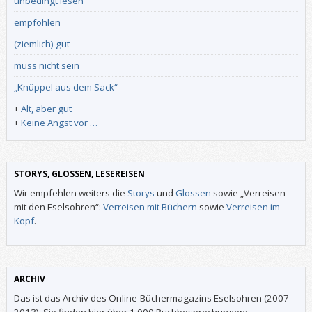
unbedingt lesen
empfohlen
(ziemlich) gut
muss nicht sein
„Knüppel aus dem Sack“
+
Alt, aber gut
+
Keine Angst vor …
STORYS, GLOSSEN, LESEREISEN
Wir empfehlen weiters die
Storys
und
Glossen
sowie „Verreisen
mit den Eselsohren“:
Verreisen mit Büchern
sowie
Verreisen im
Kopf
.
ARCHIV
Das ist das Archiv des Online-Büchermagazins Eselsohren (2007–
2013). Sie finden hier über 1.000 Buchbesprechungen: