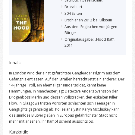
Sachbuch Gesellschaft
Broschiert
304 Seiten
Erschienen 2012 bei Ullstein
Aus dem Englischen von Jürgen
Bürger
Originalausgabe: „Hood Rat”,
2011
Inhalt:
In London wird der einst gefürchtete Gangleader Pilgrim aus dem
Gefängnis entlassen. Auf den Straßen herrscht jetzt ein anderer: Der
14-jährige Troll, ein ehemaliger Kindersoldat, kennt keine
Hemmungen. In Manchester jagt Detective Anders Svensson den
Drogenboss Merlin und dessen Vollstrecker, den eiskalten Killer
Flow. In Glasgows tristen Vororten schlachten sich Teenager in
Gangfights gegenseitig ab. Polizeianalystin Karyn McCluskey kann
das sinnlose Blutvergießen in Europas gefährlichster Stadt nicht
mehr mit ansehen. Ihr Kampf scheint aussichtslos
.
Kurzkritik: