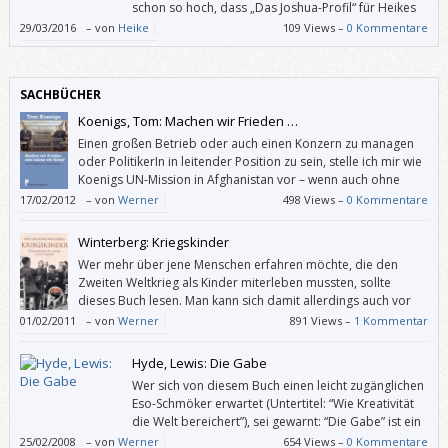
schon so hoch, dass „Das Joshua-Profil“ für Heikes
Geschmack nicht mithalten konnte.
29/03/2016
–
von
Heike
109 Views –
0 Kommentare
SACHBÜCHER
Koenigs, Tom: Machen wir Frieden …
Einen großen Betrieb oder auch einen Konzern zu managen
oder PolitikerIn in leitender Position zu sein, stelle ich mir wie
Koenigs UN-Mission in Afghanistan vor – wenn auch ohne
Selbstmordattentäter.
17/02/2012
–
von
Werner
498 Views –
0 Kommentare
Winterberg: Kriegskinder
Wer mehr über jene Menschen erfahren möchte, die den
Zweiten Weltkrieg als Kinder miterleben mussten, sollte
dieses Buch lesen. Man kann sich damit allerdings auch vor
dem Abstumpfen angesichts der unaufhörlichen
01/02/2011
–
von
Werner
891 Views –
1 Kommentar
Kriegsberichterstattung in aktuellen Nachrichtenmedien bewahren.
Hyde, Lewis: Die Gabe
Wer sich von diesem Buch einen leicht zugänglichen
Eso-Schmöker erwartet (Untertitel: “Wie Kreativität
die Welt bereichert”), sei gewarnt: “Die Gabe” ist ein
überdimensionaler Essay, also eine geistreiche
25/02/2008
–
von
Werner
654 Views –
0 Kommentare