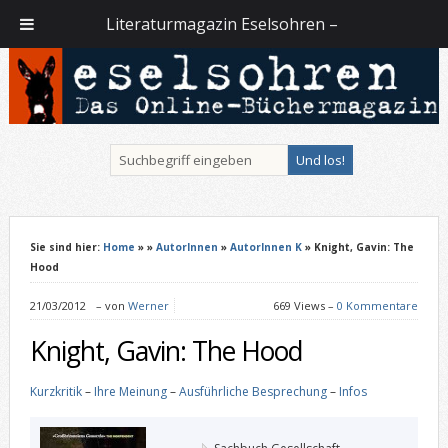
Literaturmagazin Eselsohren –
Sie sind hier:
Home
»
»
AutorInnen
»
AutorInnen K
» Knight, Gavin: The
Hood
21/03/2012
–
von
Werner
669 Views –
0 Kommentare
Knight, Gavin: The Hood
Kurzkritik
–
Ihre Meinung
–
Ausführliche Besprechung
–
Infos