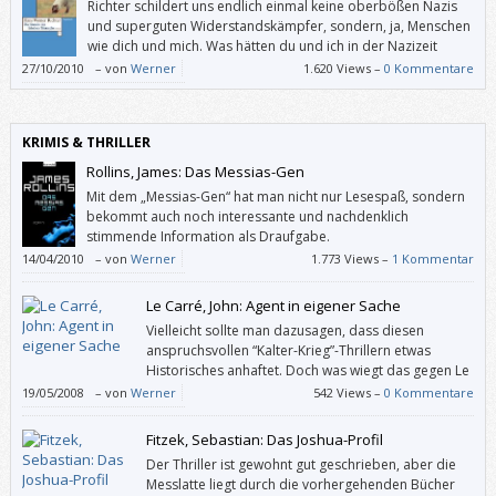
Richter schildert uns endlich einmal keine oberbößen Nazis
und superguten Widerstandskämpfer, sondern, ja, Menschen
wie dich und mich. Was hätten du und ich in der Nazizeit
tatsächlich getan oder nicht getan?
27/10/2010
–
von
Werner
1.620 Views –
0 Kommentare
KRIMIS & THRILLER
Rollins, James: Das Messias-Gen
Mit dem „Messias-Gen“ hat man nicht nur Lesespaß, sondern
bekommt auch noch interessante und nachdenklich
stimmende Information als Draufgabe.
14/04/2010
–
von
Werner
1.773 Views –
1 Kommentar
Le Carré, John: Agent in eigener Sache
Vielleicht sollte man dazusagen, dass diesen
anspruchsvollen “Kalter-Krieg”-Thrillern etwas
Historisches anhaftet. Doch was wiegt das gegen Le
Carrés hohe Kunst der Komposition, seine
19/05/2008
–
von
Werner
542 Views –
0 Kommentare
sprachliche Eleganz und die Komplexität der Charaktere …
Fitzek, Sebastian: Das Joshua-Profil
Der Thriller ist gewohnt gut geschrieben, aber die
Messlatte liegt durch die vorhergehenden Bücher