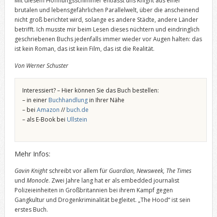
Mit diesem Hoffnungsschimmer entlässt uns Knight aus einer
brutalen und lebensgefährlichen Parallelwelt, über die anscheinend
nicht groß berichtet wird, solange es andere Städte, andere Länder
betrifft. Ich musste mir beim Lesen dieses nüchtern und eindringlich
geschriebenen Buchs jedenfalls immer wieder vor Augen halten: das
ist kein Roman, das ist kein Film, das ist die Realität.
Von Werner Schuster
Interessiert? – Hier können Sie das Buch bestellen:
– in einer
Buchhandlung
in Ihrer Nähe
– bei
Amazon
//
buch.de
– als E-Book bei
Ullstein
Mehr Infos:
Gavin Knight
schreibt vor allem für
Guardian, Newsweek, The Times
und
Monocle
. Zwei Jahre lang hat er als embedded journalist
Polizeieinheiten in Großbritannien bei ihrem Kampf gegen
Gangkultur und Drogenkriminalität begleitet. „The Hood“ ist sein
erstes Buch.