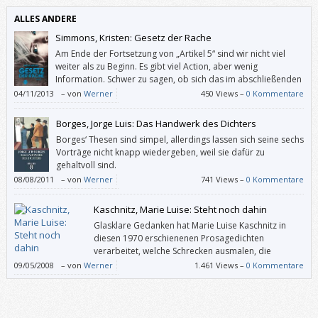
ALLES ANDERE
Simmons, Kristen: Gesetz der Rache
Am Ende der Fortsetzung von „Artikel 5“ sind wir nicht viel
weiter als zu Beginn. Es gibt viel Action, aber wenig
Information. Schwer zu sagen, ob sich das im abschließenden
Band der Ember-Trilogie ändern wird. Leider hat mich
04/11/2013
–
von
Werner
450 Views –
0 Kommentare
„Gesetz der Rache“ nicht wirklich neugierig auf die Fortsetzung gemacht.
Borges, Jorge Luis: Das Handwerk des Dichters
Borges‘ Thesen sind simpel, allerdings lassen sich seine sechs
Vorträge nicht knapp wiedergeben, weil sie dafür zu
gehaltvoll sind.
08/08/2011
–
von
Werner
741 Views –
0 Kommentare
Kaschnitz, Marie Luise: Steht noch dahin
Glasklare Gedanken hat Marie Luise Kaschnitz in
diesen 1970 erschienenen Prosagedichten
verarbeitet, welche Schrecken ausmalen, die
Bestand gehabt haben oder zu einem kleinen Teil
09/05/2008
–
von
Werner
1.461 Views –
0 Kommentare
auch nicht mehr aktuell sind.