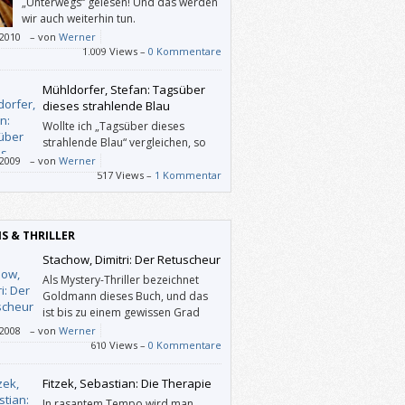
„Unterwegs“ gelesen! Und das werden
wir auch weiterhin tun.
/2010
–
von
Werner
1.009 Views –
0 Kommentare
Mühldorfer, Stefan: Tagsüber
dieses strahlende Blau
Wollte ich „Tagsüber dieses
strahlende Blau“ vergleichen, so
fiele mir – auch wegen der
/2009
–
von
Werner
rperspektive – Richard Fords
517 Views –
1 Kommentar
treporter“ ein. Stefan Mühldorfers Roman
ich allerdings souveräner, als er ist.
IS & THRILLER
Stachow, Dimitri: Der Retuscheur
Als Mystery-Thriller bezeichnet
Goldmann dieses Buch, und das
ist bis zu einem gewissen Grad
richtig. Der russische Fotograf
/2008
–
von
Werner
ich Müller hat von seinem Vater eine Gabe
610 Views –
0 Kommentare
t: Menschen, die er aus Fotos
sretuschiert, sterben.
Fitzek, Sebastian: Die Therapie
In rasantem Tempo wird man