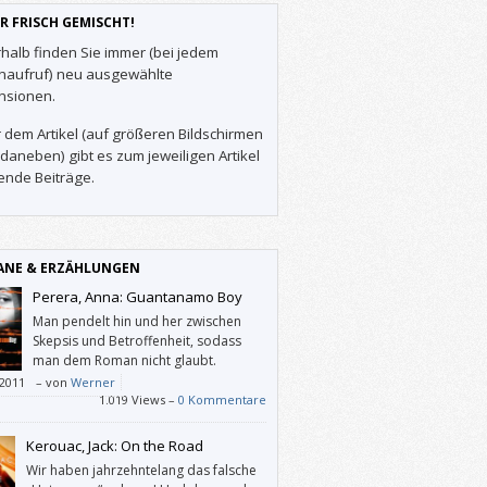
R FRISCH GEMISCHT!
halb finden Sie immer (bei jedem
enaufruf) neu ausgewählte
nsionen.
 dem Artikel (auf größeren Bildschirmen
daneben) gibt es zum jeweiligen Artikel
ende Beiträge.
NE & ERZÄHLUNGEN
Perera, Anna: Guantanamo Boy
Man pendelt hin und her zwischen
Skepsis und Betroffenheit, sodass
man dem Roman nicht glaubt.
/2011
–
von
Werner
1.019 Views –
0 Kommentare
Kerouac, Jack: On the Road
Wir haben jahrzehntelang das falsche