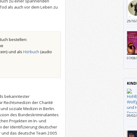
 Buch zu einer spannenden
 Tod als auch vor dem Leben zu
29/10
Verbi
mach
Buch bestellen:
he
tein) und als
Hörbuch
(audio
07/08
sich 
für M
Diktat
KIND
ds bekanntester
 für Rechtsmedizin der Charité
 und soziale Medizin in Berlin.
mission des Bundeskriminalamtes
09/02
Hohlb
chen Projekten im In- und
den H
ei der Identifizierung deutscher
als d
er und das deutsche Team 2005