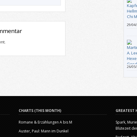
29/04
ommentar
skandi
irgen
ich di
nt.
Erfah
26/05
mich g
Gesch
zu me
Fanta
skurr
denn 
CHARTS (THIS MONTH)
GREATEST 
Romane & Erzählungen A bis M
Spark, Murie
Blütezeit der
Auster, Paul: Mann im Dunkel