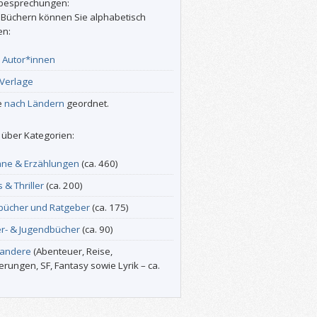
besprechungen:
 Büchern können Sie alphabetisch
en:
r
Autor*innen
Verlage
e
nach Ländern
geordnet.
über Kategorien:
ne & Erzählungen
(ca. 460)
s & Thriller
(ca. 200)
bücher und Ratgeber
(ca. 175)
er- & Jugendbücher
(ca. 90)
 andere
(Abenteuer, Reise,
erungen, SF, Fantasy sowie Lyrik – ca.