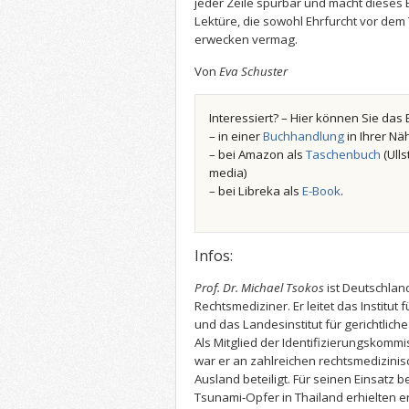
jeder Zeile spürbar und macht dieses
Lektüre, die sowohl Ehrfurcht vor dem
erwecken vermag.
Von
Eva Schuster
Interessiert? – Hier können Sie das 
– in einer
Buchhandlung
in Ihrer Nä
– bei Amazon als
Taschenbuch
(Ulls
media)
– bei Libreka als
E-Book
.
Infos:
Prof. Dr. Michael Tsokos
ist Deutschlan
Rechtsmediziner. Er leitet das Institut
und das Landesinstitut für gerichtliche
Als Mitglied der Identifizierungskom
war er an zahlreichen rechtsmedizinis
Ausland beteiligt. Für seinen Einsatz b
Tsunami-Opfer in Thailand erhielten 