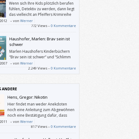
Wenn sich Ihre Kids plötzlich berufen
fühlen, Detektiv zu werden, dann liegt
das vielleicht an Pfeiffers Krimireihe
„Unsichtbar und trotzdem da!“
/2012
–
von
Werner
772 Views –
0 Kommentare
Haushofer, Marlen: Brav sein ist
schwer
Marlen Haushofers Kinderbüchern
“Brav sein ist schwer“ und “Schlimm
sein ist auch kein Vergnügen“ merkt
/2007
–
von
Werner
icht an, dass sie 1965 resp. 1970
2.249 Views –
0 Kommentare
ienen sind, – sie wirken zehn Jahre früher
rieben, als es noch fesch war, dass Papa
indern (und ältere Geschwister den
S ANDERE
ren) Ohrfeigen gab(en).
Hens, Gregor: Nikotin
Hier findet man weder Anekdoten
noch eine Anleitung zum Abgewöhnen
noch eine Bestätigung dafür, dass
andere dies auch nicht schaffen.
/2011
–
von
Werner
tin“ ist ein Buch über autonomes Handeln.
817 Views –
0 Kommentare