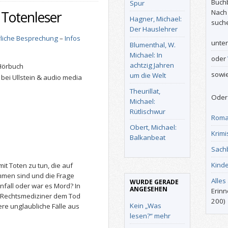
Buch
Spur
Nach
 Totenleser
Hagner, Michael:
such
Der Hauslehrer
liche Besprechung
–
Infos
unte
Blumenthal, W.
Michael: In
oder
achtzig Jahren
Hörbuch
sowi
um die Welt
bei Ullstein & audio media
Theurillat,
Oder 
Michael:
Rütlischwur
Roma
Obert, Michael:
Krimi
Balkanbeat
Sach
Kind
it Toten zu tun, die auf
men sind und die Frage
Alles
WURDE GERADE
nfall oder war es Mord? In
ANGESEHEN
Erinn
e Rechtsmediziner dem Tod
200)
Kein „Was
ere unglaubliche Fälle aus
lesen?“ mehr