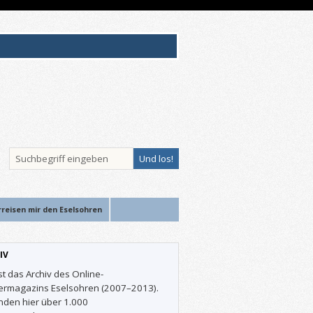
rreisen mir den Eselsohren
IV
st das Archiv des Online-
ermagazins Eselsohren (2007–2013).
inden hier über 1.000