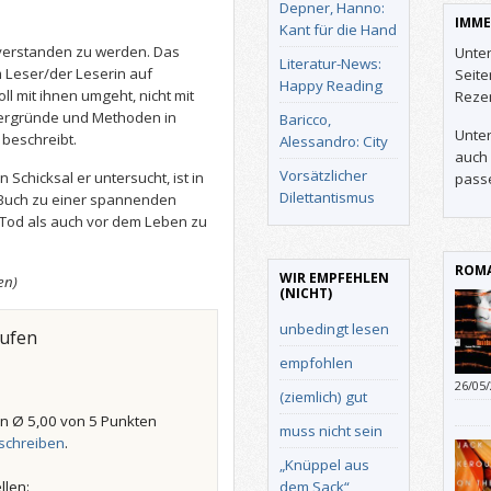
Depner, Hanno:
IMME
Kant für die Hand
, verstanden zu werden. Das
Unter
Literatur-News:
m Leser/der Leserin auf
Seit
Happy Reading
 mit ihnen umgeht, nicht mit
Reze
tergründe und Methoden in
Baricco,
Unter
 beschreibt.
Alessandro: City
auch 
Vorsätzlicher
 Schicksal er untersucht, ist in
pass
Dilettantismus
 Buch zu einer spannenden
 Tod als auch vor dem Leben zu
ROMA
WIR EMPFEHLEN
en)
(NICHT)
unbedingt lesen
aufen
empfohlen
26/05
(ziemlich) gut
n Ø 5,00 von 5 Punkten
muss nicht sein
schreiben
.
„Knüppel aus
dem Sack“
llen: