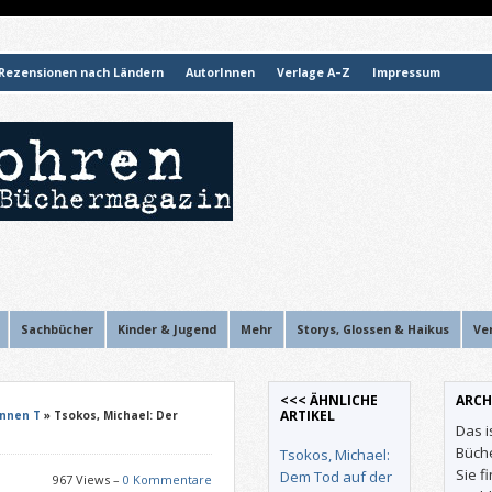
Rezensionen nach Ländern
AutorInnen
Verlage A–Z
Impressum
Sachbücher
Kinder & Jugend
Mehr
Storys, Glossen & Haikus
Ve
<<< ÄHNLICHE
ARCH
ARTIKEL
Innen T
» Tsokos, Michael: Der
Das i
Büch
Tsokos, Michael:
Sie f
Dem Tod auf der
967 Views –
0 Kommentare