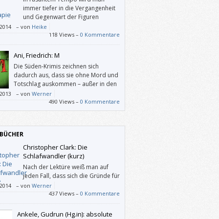
immer tiefer in die Vergangenheit
und Gegenwart der Figuren
geführt und wird mit perfekt und
/2014
–
von
Heike
sicher platzierten Cliffhangern ständig zum
118 Views –
0 Kommentare
rlesen animiert. Man kann das Buch einfach
 am Ende eines Kapitels weglegen – man will
Ani, Friedrich: M
ch die Wahrheit um das Verschwinden der
Die Süden-Krimis zeichnen sich
n Josy wissen.
dadurch aus, dass sie ohne Mord und
Totschlag auskommen – außer in den
beiden Romanen, die mit Neonazis zu
/2013
–
von
Werner
aben. „M“ ist einer davon.
490 Views –
0 Kommentare
BÜCHER
Christopher Clark: Die
Schlafwandler (kurz)
Nach der Lektüre weiß man auf
jeden Fall, dass sich die Gründe für
den Ausbruch des Ersten
/2014
–
von
Werner
riegs nicht in einem Satz wiedergeben
437 Views –
0 Kommentare
n – und einen einzigen Staat als Auslöser
man auch nicht benennen können.
Ankele, Gudrun (Hg.in): absolute