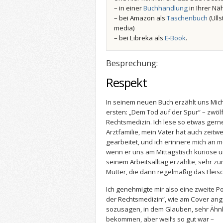
– in einer
Buchhandlung
in Ihrer Nä
– bei Amazon als
Taschenbuch
(Ulls
media)
– bei Libreka als
E-Book
.
Besprechung:
Respekt
In seinem neuen Buch erzählt uns Mic
ersten: „Dem Tod auf der Spur“ – zwöl
Rechtsmedizin. Ich lese so etwas gern
Arztfamilie, mein Vater hat auch zeitw
gearbeitet, und ich erinnere mich an 
wenn er uns am Mittagstisch kuriose u
seinem Arbeitsalltag erzählte, sehr 
Mutter, die dann regelmäßig das Fleisc
Ich genehmigte mir also eine zweite Po
der Rechtsmedizin“, wie am Cover ang
sozusagen, in dem Glauben, sehr Ähnl
bekommen, aber weil‘s so gut war –