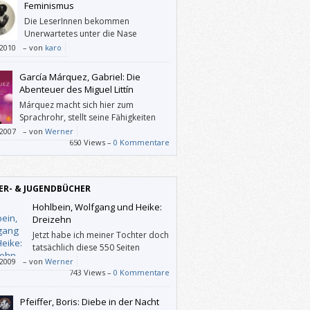
Feminismus
Die LeserInnen bekommen
Unerwartetes unter die Nase
gerieben und werden mit
/2010
–
von
karo
ndungen konfrontiert, die neugierig
en.
García Márquez, Gabriel: Die
Abenteuer des Miguel Littín
Márquez macht sich hier zum
Sprachrohr, stellt seine Fähigkeiten
zur Verfügung, damit jemand über
/2007
–
von
Werner
sprechen kann. Eine Bereicherung – nicht nur
650 Views –
0 Kommentare
árquez-Fans sowie an Filmen und/oder
uren Interessierte.
ER- & JUGENDBÜCHER
Hohlbein, Wolfgang und Heike:
Dreizehn
Jetzt habe ich meiner Tochter doch
tatsächlich diese 550 Seiten
vorgelesen. Es war mein erster
/2009
–
von
Werner
ein, es war ein Vergnügen, und ich halte
743 Views –
0 Kommentare
intergrund von „Dreizehn“ für plausibler
en von Stephen Kings „Es“.
Pfeiffer, Boris: Diebe in der Nacht