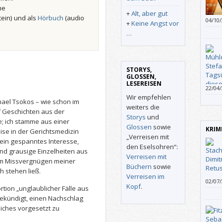
he
+
Alt, aber gut
tein) und als
Hörbuch
(audio
04/10
+
Keine Angst vor
…
STORYS,
GLOSSEN,
LESEREISEN
22/04
Männe
Wir empfehlen
hael Tsokos – wie schon im
„Spor
weiters die
f Geschichten aus der
gibt s
Storys
und
e; ich stamme aus einer
Glossen
sowie
KRIM
eise in der Gerichtsmedizin
„Verreisen mit
mein gespanntes Interesse,
den Eselsohren“:
nd grausige Einzelheiten aus
Verreisen mit
zum Missvergnügen meiner
Büchern
sowie
h stehen ließ.
Verreisen im
02/07
Kopf
.
rtion „unglaublicher Fälle aus
Heinr
ekündigt, einen Nachschlag
geerb
herau
iches vorgesetzt zu