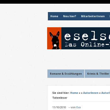
Home
Neu hier?
MitarbeiterInnen
Romane & Erzählungen
Krimis & Thriller
Sie sind hier:
Home
»
»
AutorInnen
»
Autor
Totenleser
11/10/2010
–
von
Eva