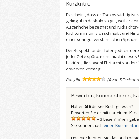
Kurzkritik:
Es scheint, dass es Tsokos wichtig ist
gelingt ihm deshalb so gut, weil er de
Augenhöhe begegnet und rücksichtsvoll
Fachtermini um sich schmeißt und Hin
einer sehr gut verständlichen Sprache
Der Respekt für die Toten jedoch, deren
jeder Zeile spürbar und macht dieses
Lektüre, die sowohl Ehrfurcht vor dem
erwecken vermag.
Eva gibt
(4 von 5 Eselsohr
Bewerten, kommentieren, k
Haben
Sie
dieses Buch gelesen?
Bewerten Sie es mit nur einem Klick!
– 3 Leser/in/nen gebe
Sie können auch
einen Kommentar 
Und hier können Sie das Buch beste