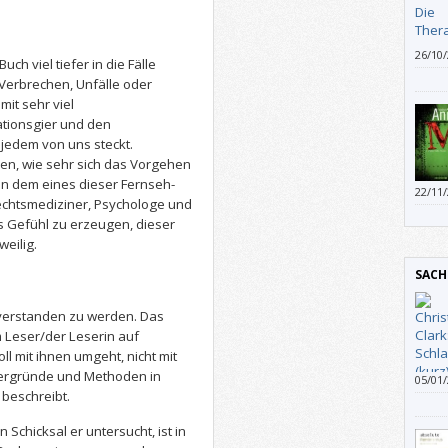
26/10
ch viel tiefer in die Fälle
treff
Verbrechen, Unfälle oder
Weite
it sehr viel
nicht
tionsgier und den
endli
kleine
jedem von uns steckt.
hen, wie sehr sich das Vorgehen
n dem eines dieser Fernseh-
22/11
Rechtsmediziner, Psychologe und
tun h
as Gefühl zu erzeugen, dieser
weilig.
SACH
, verstanden zu werden. Das
m Leser/der Leserin auf
 mit ihnen umgeht, nicht mit
tergründe und Methoden in
05/01
 beschreibt.
Weltk
lasse
 Schicksal er untersucht, ist in
wird 