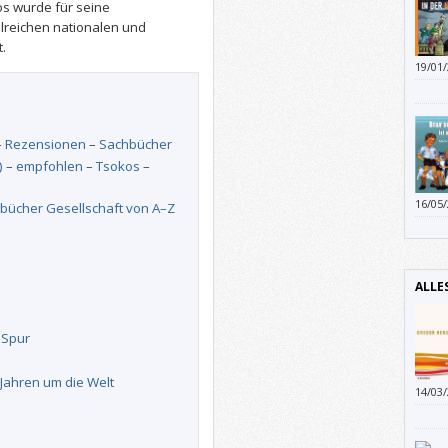
s wurde für seine
lreichen nationalen und
.
19/01
–
Rezensionen
–
Sachbücher
)
–
empfohlen
–
Tsokos
–
16/05
bücher Gesellschaft von A–Z
man n
ersch
gesch
den K
ALLE
jünge
 Spur
 Jahren um die Welt
14/03
„Niko