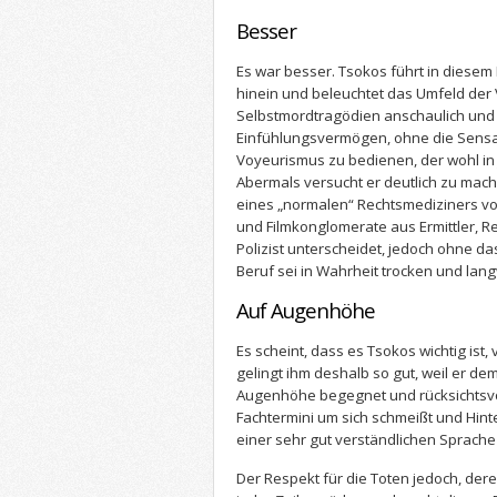
Besser
Es war besser. Tsokos führt in diesem Bu
hinein und beleuchtet das Umfeld der 
Selbstmordtragödien anschaulich und m
Einfühlungsvermögen, ohne die Sensa
Voyeurismus zu bedienen, der wohl in 
Abermals versucht er deutlich zu mac
eines „normalen“ Rechtsmediziners vo
und Filmkonglomerate aus Ermittler, 
Polizist unterscheidet, jedoch ohne d
Beruf sei in Wahrheit trocken und lang
Auf Augenhöhe
Es scheint, dass es Tsokos wichtig ist
gelingt ihm deshalb so gut, weil er de
Augenhöhe begegnet und rücksichtsvoll
Fachtermini um sich schmeißt und Hin
einer sehr gut verständlichen Sprache
Der Respekt für die Toten jedoch, deren