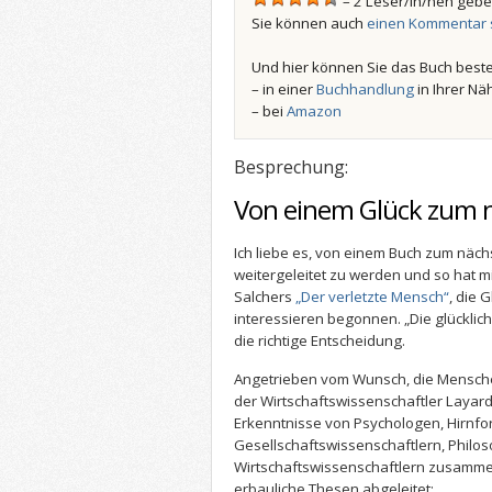
– 2 Leser/in/nen gebe
Sie können auch
einen Kommentar 
Und hier können Sie das Buch beste
– in einer
Buchhandlung
in Ihrer Nä
– bei
Amazon
Besprechung:
Von einem Glück zum 
Ich liebe es, von einem Buch zum nä
weitergeleitet zu werden und so hat 
Salchers
„Der verletzte Mensch“
, die 
interessieren begonnen. „Die glücklic
die richtige Entscheidung.
Angetrieben vom Wunsch, die Menschen
der Wirtschaftswissenschaftler Laya
Erkenntnisse von Psychologen, Hirnfo
Gesellschaftswissenschaftlern, Philo
Wirtschaftswissenschaftlern zusamm
erbauliche Thesen abgeleitet: