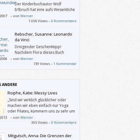
Der Kinderbuchautor Wolf
Erlbruch hat eine aufs Wesentliche
reduzierte Art zu schreiben und er
/2007
–
von
Werner
net wunderbar knapp an der Realität
1.056 Views –
0 Kommentare
i.
Rebscher, Susanne: Leonardo
da Vinci
Dringender Geschenktipp!
Nachdem Flora dieses Buch
aufgeschlagen hatte, änderte sie
/2008
–
von
Werner
darauf das Thema ihres Schulreferates in
739 Views –
1 Kommentar
ardo da Vinci“ um.
S ANDERE
Roiphe, Katie: Messy Lives
„Sind wir wirklich glücklicher oder
machen wir eben einfach nur Yoga
oder Pilates, kümmern uns zu sehr um
die Hausaufgaben unserer Kinder und
/2013
–
von
Werner
iten‘ an unseren Beziehungen?“
395 Views –
0 Kommentare
Mitgutsch, Anna: Die Grenzen der