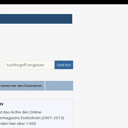
rreisen mir den Eselsohren
IV
st das Archiv des Online-
ermagazins Eselsohren (2007–2013).
inden hier über 1.000