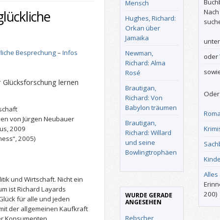
Buch
Mensch
Nach
glückliche
Hughes, Richard:
such
Orkan über
Jamaika
unte
liche Besprechung
–
Infos
Newman,
oder
Richard: Alma
sowi
Rosé
 Glücksforschung lernen
Brautigan,
Oder 
Richard: Von
Babylon träumen
schaft
Roma
hen von Jürgen Neubauer
Brautigan,
us, 2009
Krimi
Richard: Willard
ness“, 2005)
und seine
Sach
Bowlingtrophäen
Kind
Alles
tik und Wirtschaft. Nicht ein
Erinn
um ist Richard Layards
200)
WURDE GERADE
lück für alle und jeden
ANGESEHEN
 mit der allgemeinen Kaufkraft
Rebscher,
der Konsumenten