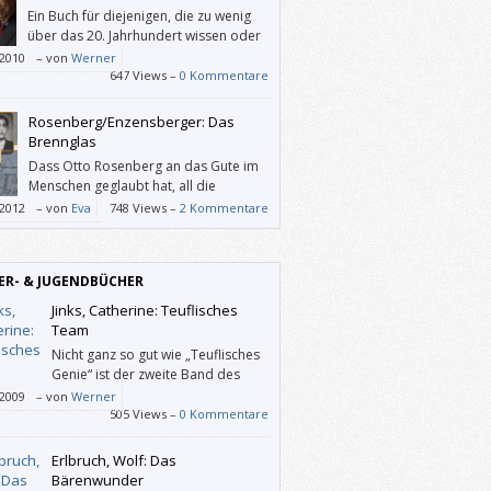
Ein Buch für diejenigen, die zu wenig
über das 20. Jahrhundert wissen oder
ihre Perspektiven und/oder Vorurteile
/2010
–
von
Werner
rüfen möchten.
647 Views –
0 Kommentare
Rosenberg/Enzensberger: Das
Brennglas
Dass Otto Rosenberg an das Gute im
Menschen geglaubt hat, all die
schwere Zeit, spürt man während der
/2012
–
von
Eva
748 Views –
2 Kommentare
re dieses Buches wie wärmende
nstrahlen durch die grausame Kälte all der
ilderten Ereignisse hindurch. Das mag jetzt
ER- & JUGENDBÜCHER
tisch klingen: Im Gegensatz dazu hat das
ar nichts Pathetisches an sich. Es ist
Jinks, Catherine: Teuflisches
cht die Wahrheit, von einem Menschen
Team
t, der größer war als alle, die ihn klein
Nicht ganz so gut wie „Teuflisches
n wollten.
Genie“ ist der zweite Band des
Dreiteilers um das jugendliche
/2009
–
von
Werner
 Cadel gelungen, der kein Böser sein kann,
505 Views –
0 Kommentare
l sein Megaschurken-Vater alles daran
Erlbruch, Wolf: Das
Bärenwunder