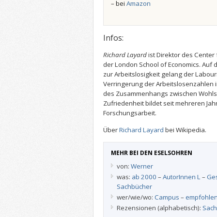
– bei
Amazon
Infos:
Richard Layard
ist Direktor des Cente
der London School of Economics. Auf 
zur Arbeitslosigkeit gelang der Labou
Verringerung der Arbeitslosenzahlen 
des Zusammenhangs zwischen Wohlst
Zufriedenheit bildet seit mehreren Ja
Forschungsarbeit.
Über
Richard Layard
bei Wikipedia.
MEHR BEI DEN ESELSOHREN
von:
Werner
was:
ab 2000
–
AutorInnen L
–
Ges
Sachbücher
wer/wie/wo:
Campus
–
empfohle
Rezensionen (alphabetisch):
Sach