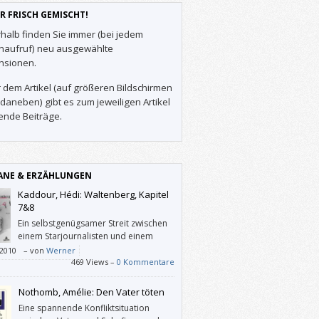
R FRISCH GEMISCHT!
halb finden Sie immer (bei jedem
enaufruf) neu ausgewählte
nsionen.
 dem Artikel (auf größeren Bildschirmen
daneben) gibt es zum jeweiligen Artikel
ende Beiträge.
NE & ERZÄHLUNGEN
Kaddour, Hédi: Waltenberg, Kapitel
7&8
Ein selbstgenügsamer Streit zwischen
einem Starjournalisten und einem
berühmten Schriftsteller.
/2010
–
von
Werner
469 Views –
0 Kommentare
Nothomb, Amélie: Den Vater töten
Eine spannende Konfliktsituation