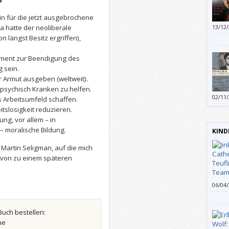
in für die jetzt ausgebrochene
a hatte der neoliberale
13/12
überp
 längst Besitz ergriffen),
rument zur Beendigung des
 sein.
r Armut ausgeben (weltweit).
 psychisch Kranken zu helfen.
02/11
es Arbeitsumfeld schaffen.
Lektü
tslosigkeit reduzieren.
Sonne
ung, vor allem – in
gesch
– moralische Bildung.
KIND
pathe
Buch g
Martin Seligman, auf die mich
schli
von zu einem späteren
erzähl
mache
06/04
Genie
obwoh
setzt.
Buch bestellen:
he