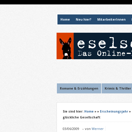
Home
Neu hier?
MitarbeiterInnen
Romane & Erzählungen
Krimis & Thriller
Sie sind hier:
Home
»
»
Erscheinungsjahr
»
glückliche Gesellschaft
03/06/2009
–
von
Werner