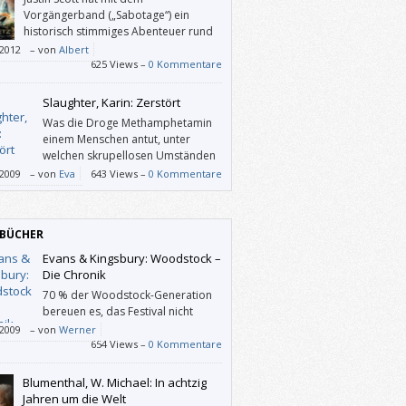
Vorgängerband („Sabotage“) ein
historisch stimmiges Abenteuer rund
um den Privatdetektiv Isaac Bell
/2012
–
von
Albert
lt, das im neuen Roman „Blutnetz“ seine
625 Views –
0 Kommentare
etzung findet. Statt Eisenbahnen stehen
al Schiffe und deren Waffensysteme im
Slaughter, Karin: Zerstört
rgrund. Wieder gelingt es dem Autor, den
Was die Droge Methamphetamin
 in das beginnende 20. Jahrhundert zu
einem Menschen antut, unter
hren. Von Jungen, die Geschäftsleuten die
welchen skrupellosen Umständen
e polieren, über Pferdekutschen,
sie unter die Leute gebracht wird,
/2009
–
von
Eva
643 Views –
0 Kommentare
rafen bis hin zu den vielen anderen
ie die rechtsradikale Szene in Amerika hier
ischen, wirtschaftlichen und politischen
Hände im Spiel hat, hat „eschu“ mit
s passt alles in diese Zeit.
endem Entsetzen gelesen.
BÜCHER
Evans & Kingsbury: Woodstock –
Die Chronik
70 % der Woodstock-Generation
bereuen es, das Festival nicht
besucht zu haben. Dieser
/2009
–
von
Werner
mative Bildband erklärt vielleicht, warum.
654 Views –
0 Kommentare
Blumenthal, W. Michael: In achtzig
Jahren um die Welt