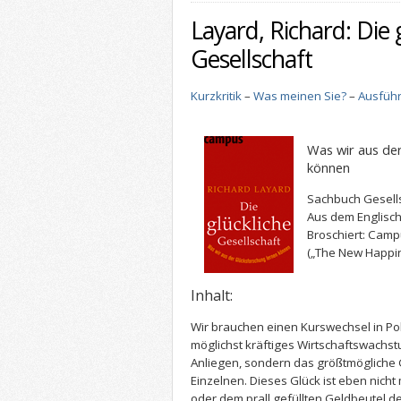
Layard, Richard: Die 
Gesellschaft
Kurzkritik
–
Was meinen Sie?
–
Ausführ
Was wir aus der
können
Sachbuch Gesell
Aus dem Englisc
Broschiert: Camp
(„The New Happi
Inhalt:
Wir brauchen einen Kurswechsel in Poli
möglichst kräftiges Wirtschaftswachst
Anliegen, sondern das größtmögliche G
Einzelnen. Dieses Glück ist eben nicht
oder dem prall gefüllten Geldbeutel 