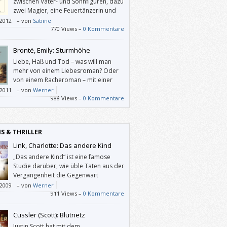
zwischen Vater- und Sohnfiguren, dazu
zwei Magier, eine Feuertänzerin und
das „Burning Man Festival“ – warum
/2012
–
von
Sabine
kann ich den Roman nicht empfehlen? Weil
770 Views –
0 Kommentare
mb die LeserInnen von den Figuren und
andlung fern hält und es ihnen erschwert,
Brontë, Emily: Sturmhöhe
otivationen und Handlungen der Figuren
Liebe, Haß und Tod – was will man
uvollziehen.
mehr von einem Liebesroman? Oder
von einem Racheroman – mit einer
wirklich-wirklich bösen Hauptfigur.
/2011
–
von
Werner
988 Views –
0 Kommentare
IS & THRILLER
Link, Charlotte: Das andere Kind
„Das andere Kind“ ist eine famose
Studie darüber, wie üble Taten aus der
Vergangenheit die Gegenwart
vergiften.
/2009
–
von
Werner
911 Views –
0 Kommentare
Cussler (Scott): Blutnetz
Justin Scott hat mit dem