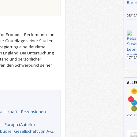
05/12
zeich
vorbe
r for Economic Performance an
der Grundlage seiner Studien
rregierung eine deutliche
in England. Die Untersuchung
17/12
and und persönlicher
tags 
hren den Schwerpunkt seiner
„Leon
ALLE
ellschaft
–
Rezensionen
–
25/11
,arbe
n
–
Europa (AutorIn)
bücher Gesellschaft von A–Z