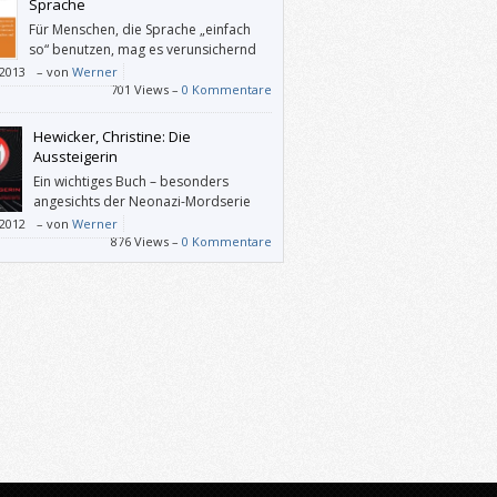
Sprache
Für Menschen, die Sprache „einfach
so“ benutzen, mag es verunsichernd
sein, dass deren Möglichkeiten
/2013
–
von
Werner
nzt sind. – Der Gegenstand von Mitgutsch‘
701 Views –
0 Kommentare
egungen ist das, was – vor allem in der
atur – gerade noch und was nicht mehr
Hewicker, Christine: Die
t werden kann.
Aussteigerin
Ein wichtiges Buch – besonders
angesichts der Neonazi-Mordserie
zwischen 2000 und 2006. Darüber
/2012
–
von
Werner
s gibt es auch über die Neonazi-Thematik
876 Views –
0 Kommentare
s zu denken, zum Beispiel: Wie geht man
rn, Bildungseinrichtungen, Kommunen, Staat)
ugendlichen um, die auf eine schiefe Bahn
utschen drohen?