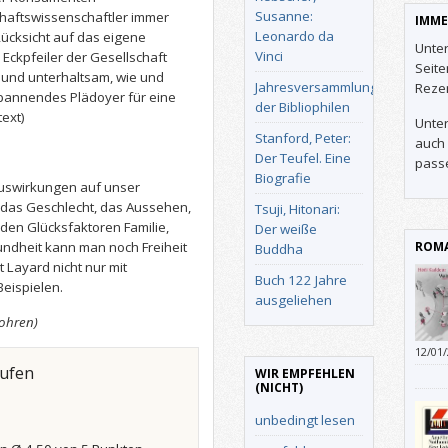
Susanne:
chaftswissenschaftler immer
IMME
Leonardo da
ücksicht auf das eigene
Unter
Vinci
 Eckpfeiler der Gesellschaft
Seit
h und unterhaltsam, wie und
Jahresversammlung
Reze
spannendes Plädoyer für eine
der Bibliophilen
text)
Unter
Stanford, Peter:
auch 
Der Teufel. Eine
pass
Biografie
 Auswirkungen auf unser
 das Geschlecht, das Aussehen,
Tsuji, Hitonari:
u den Glücksfaktoren Familie,
Der weiße
undheit kann man noch Freiheit
ROMA
Buddha
 Layard nicht nur mit
Buch 122 Jahre
Beispielen.
ausgeliehen
sohren)
12/01
aufen
WIR EMPFEHLEN
(NICHT)
unbedingt lesen