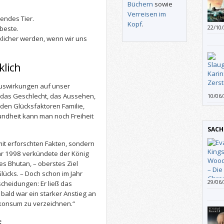
Büchern
sowie
Verreisen im
bendes Tier.
Kopf
.
22/10
 beste.
erzäh
cklicher werden, wenn wir uns
Forts
diesm
Vorde
klich
Leser
entfü
 Auswirkungen auf unser
Schuh
 das Geschlecht, das Aussehen,
10/06
Teleg
und w
u den Glücksfaktoren Familie,
techn
ihre 
undheit kann man noch Freiheit
Detail
wachs
SACH
mit erforschten Fakten, sondern
ahr 1998 verkündete der König
s Bhutan, – oberstes Ziel
lücks. – Doch schon im Jahr
29/06
scheidungen: Er ließ das
infor
bald war ein starker Anstieg an
konsum zu verzeichnen.“
s