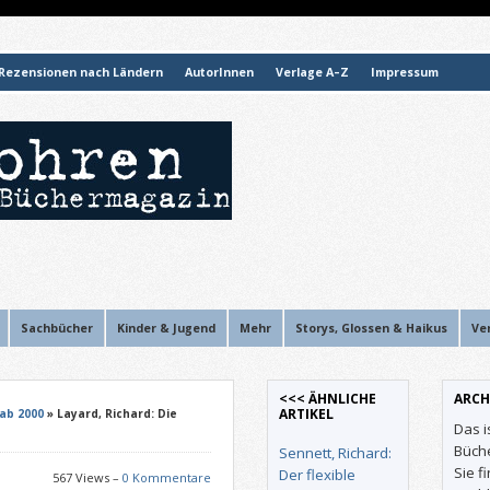
Rezensionen nach Ländern
AutorInnen
Verlage A–Z
Impressum
Sachbücher
Kinder & Jugend
Mehr
Storys, Glossen & Haikus
Ve
<<< ÄHNLICHE
ARCH
ARTIKEL
ab 2000
» Layard, Richard: Die
Das i
Büch
Sennett, Richard:
Sie f
Der flexible
567 Views –
0 Kommentare