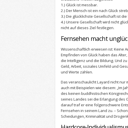
1.) Glück ist messbar.
2.) Der Mensch ist ein nach Glück stre
3.) Die glücklichste Gesellschaft ist die
4.) Unsere Gesellschaft wird nicht glü
nicht auf dieses Ziel festlegen.
Fernsehen macht unglüc
Wissenschaftlich erwiesen ist: Keine
Empfinden von Glück haben das Alter,
die Intelligenz und die Bildung. Und z
Geld, Arbeit, soziales Umfeld und Ges
und Werte zählen.
Das veranschaulicht Layard nicht nur 
auch mit Beispielen wie diesem: „Im J
des keinen buddhistischen Königreiche
seines Landes sei die Erlangung des G
darauf traf er eine folgenschwere Ent
Fernsehen in seinem Land zu. – Schon 
Scheidungen, Kriminalität und Drogen
Hardcore-Individualismu