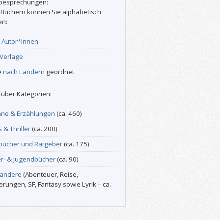
besprechungen:
 Büchern können Sie alphabetisch
en:
r
Autor*innen
Verlage
e
nach Ländern
geordnet.
über Kategorien:
ne & Erzählungen
(ca. 460)
s & Thriller
(ca. 200)
bücher und Ratgeber
(ca. 175)
er- & Jugendbücher
(ca. 90)
 andere
(Abenteuer, Reise,
erungen, SF, Fantasy sowie Lyrik – ca.