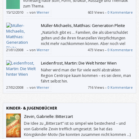
Vorlesung hatte Stoff, Form, Struktur, Aussage und Thematik
zum Thema.
15/12/2010
–
von
Werner
603 Views –
0 Kommentare
Müller-Michaelis, Matthias: Generation Pleite
„Natürlich gibt es … Familien, die als überschuldet
gelten und die ihren finanziellen Verpflichtungen
nicht mehr nachkommen können. Aber noch viel
größer ist die Gruppe derer, die trotz sicherer Jobs
21/01/2008
–
von
Werner
473 Views –
0 Kommentare
auch in höheren Positionen und trotz guter Jahreseinkommen Monat für
Monat einfach nicht auskommen mit dem Einkommen.“
Leidenfrost, Martin: Die Welt hinter Wien
Näher wird man der für viele wohl abstrakten
Region Centrope kaum kommen – es sei denn, man
fährt selbst hin.
27/02/2008
–
von
Werner
716 Views –
0 Kommentare
KINDER- & JUGENDBÜCHER
Zevin, Gabrielle: Bitterzart
Die Idee zu „Bitterzart“ ist so simpel wie bestechend – und
von Gabrielle Zevin trefflich umgesetzt. Sie hat das
Königskinder-Motiv (Sie konnten zusammen nicht kommen …)