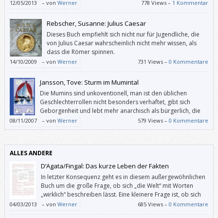
in eine Zukunft transferiert, in der die Mafia mit Schokolade
12/05/2013
–
von
Werner
778 Views –
1 Kommentar
dealt.
Rebscher, Susanne: Julius Caesar
Dieses Buch empfiehlt sich nicht nur für Jugendliche, die
von Julius Caesar wahrscheinlich nicht mehr wissen, als
dass die Römer spinnen.
14/10/2009
–
von
Werner
731 Views –
0 Kommentare
Jansson, Tove: Sturm im Mumintal
Die Mumins sind unkoventionell, man ist den üblichen
Geschlechterrollen nicht besonders verhaftet, gibt sich
Geborgenheit und lebt mehr anarchisch als bürgerlich, die
Erwachsenen sind auch kindlich und die Kinder zum Teil sehr
08/11/2007
–
von
Werner
579 Views –
0 Kommentare
erwachsen, und es bereitet Jung wie Alt großes Vergnügen, in diese Welt
einzutauchen, welche die finnlandschwedische Malerin und
Schriftstellerin Tove Jansson ab 1945 geschaffen hat.
ALLES ANDERE
D‘Agata/Fingal: Das kurze Leben der Fakten
In letzter Konsequenz geht es in diesem außergewöhnlichen
Buch um die große Frage, ob sich „die Welt“ mit Worten
„wirklich“ beschreiben lässt. Eine kleinere Frage ist, ob sich
die angeblich objektiven Journalisten von D‘Agata mit seinen
04/03/2013
–
von
Werner
685 Views –
0 Kommentare
bewussten „verdeutlichenden Lügen“ tatsächlich unterscheiden. Und