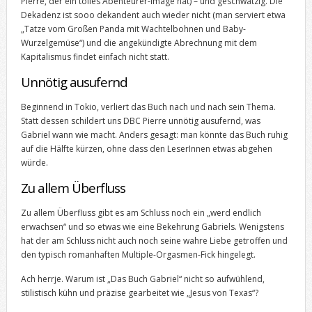
Pierre, der ein tolles Abenteurer-Image hat) – und geschwätzig. Die
Dekadenz ist sooo dekandent auch wieder nicht (man serviert etwa
„Tatze vom Großen Panda mit Wachtelbohnen und Baby-
Wurzelgemüse“) und die angekündigte Abrechnung mit dem
Kapitalismus findet einfach nicht statt.
Unnötig ausufernd
Beginnend in Tokio, verliert das Buch nach und nach sein Thema.
Statt dessen schildert uns DBC Pierre unnötig ausufernd, was
Gabriel wann wie macht. Anders gesagt: man könnte das Buch ruhig
auf die Hälfte kürzen, ohne dass den LeserInnen etwas abgehen
würde.
Zu allem Überfluss
Zu allem Überfluss gibt es am Schluss noch ein „werd endlich
erwachsen“ und so etwas wie eine Bekehrung Gabriels. Wenigstens
hat der am Schluss nicht auch noch seine wahre Liebe getroffen und
den typisch romanhaften Multiple-Orgasmen-Fick hingelegt.
Ach herrje. Warum ist „Das Buch Gabriel“ nicht so aufwühlend,
stilistisch kühn und präzise gearbeitet wie „Jesus von Texas“?