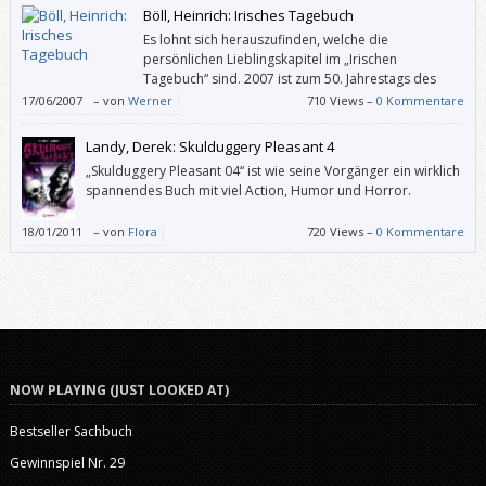
wen das außer zum Beispiel einen überambitionierten Faktenchecker
Böll, Heinrich: Irisches Tagebuch
überhaupt kümmert.
Es lohnt sich herauszufinden, welche die
persönlichen Lieblingskapitel im „Irischen
Tagebuch“ sind. 2007 ist zum 50. Jahrestags des
Erscheinens beim Verlag Kiepenheuer & Witsch eine
17/06/2007
–
von
Werner
710 Views –
0 Kommentare
Sonderausgabe mit zahlreichen Fotos erschienen. Aber auch die
normale Ausgabe ist reizvoll: Sie hat die dtv-Nummer 1.
Landy, Derek: Skulduggery Pleasant 4
„Skulduggery Pleasant 04“ ist wie seine Vorgänger ein wirklich
spannendes Buch mit viel Action, Humor und Horror.
18/01/2011
–
von
Flora
720 Views –
0 Kommentare
NOW PLAYING (JUST LOOKED AT)
Bestseller Sachbuch
Gewinnspiel Nr. 29