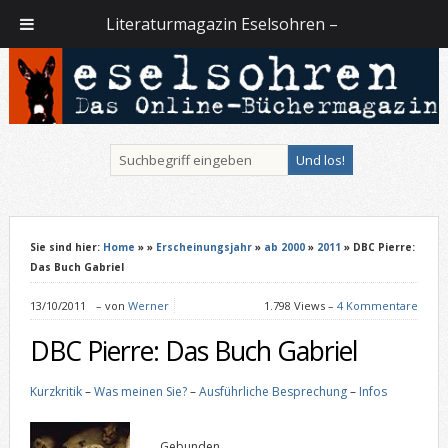
Literaturmagazin Eselsohren –
Sie sind hier:
Home
»
»
Erscheinungsjahr
»
ab 2000
»
2011
» DBC Pierre:
Das Buch Gabriel
13/10/2011
–
von
Werner
1.798 Views –
4 Kommentare
DBC Pierre: Das Buch Gabriel
Kurzkritik
–
Was meinen Sie?
–
Ausführliche Besprechung
–
Infos
Gebunden