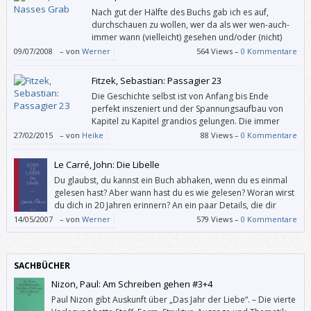
Nach gut der Hälfte des Buchs gab ich es auf,
durchschauen zu wollen, wer da als wer wen-auch-
immer wann (vielleicht) gesehen und/oder (nicht)
gesprochen hat. Mein Interesse, wer wen ermordet
09/07/2008
–
von
Werner
564 Views –
0 Kommentare
hat, hielt zwar länger vor, aber denn doch nicht bis zum Schluss.
Fitzek, Sebastian: Passagier 23
Die Geschichte selbst ist von Anfang bis Ende
perfekt inszeniert und der Spannungsaufbau von
Kapitel zu Kapitel grandios gelungen. Die immer
neuen und unerwarteten Wendungen in der Story
27/02/2015
–
von
Heike
88 Views –
0 Kommentare
lassen den Nervenkitzel dramatisch ansteigen, und kaum glaubt man,
den Täter erraten zu haben, war man schon wieder auf einer falschen
Le Carré, John: Die Libelle
Fährte.
Du glaubst, du kannst ein Buch abhaken, wenn du es einmal
gelesen hast? Aber wann hast du es wie gelesen? Woran wirst
du dich in 20 Jahren erinnern? An ein paar Details, die dir
dann unwichtig vorkommen? Was bleibt von all dem Kultur-
14/05/2007
–
von
Werner
579 Views –
0 Kommentare
Konsum: ein paar “falsche“ Erinnerungen?
SACHBÜCHER
Nizon, Paul: Am Schreiben gehen #3+4
Paul Nizon gibt Auskunft über „Das Jahr der Liebe“. – Die vierte