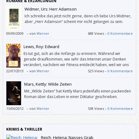
ROMANE & ERZÄHLUNGEN
Widmer, Urs: Herr Adamson
Ich schreibe das jetzt nicht gerne, denn ich liebe Urs Widmer,
aber „Herr Adamson“ scheint mir nicht gelungen zu sein.
09/09/2009
–
von
Werner
688 Views –
0 Kommentare
Lewis, Roy: Edward
Es tut gut, sich an die Anfänge zu erinnern. Während wir
gerade draufkommen, wie sehr das Internet unser Denken
verändert, nachdem wir Fitness entdeckt haben, weil wir uns
in der Arbeit nicht mehr oder ungesund bewegen, tut es gut,
22/07/2013
–
von
Werner
525 Views –
0 Kommentare
sich zu besinnen, wie das alles begann und wo wir herkommen. – Von
den Bäumen.
Mars, Kettly: Wilde Zeiten
Mit „Wilde Zeiten“ hat Kettly Mars jedenfalls einen packenden
Roman über das Leben in einer Diktatur geschrieben.
15/06/2012
–
von
Werner
538 Views –
0 Kommentare
KRIMIS & THRILLER
Reich, Helena: Nasses Grab