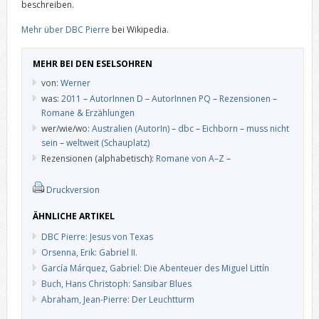
beschreiben.
Mehr über DBC Pierre
bei Wikipedia.
MEHR BEI DEN ESELSOHREN
von:
Werner
was:
2011
–
AutorInnen D
–
AutorInnen PQ
–
Rezensionen
–
Romane & Erzählungen
wer/wie/wo:
Australien (AutorIn)
–
dbc
–
Eichborn
–
muss nicht
sein
–
weltweit (Schauplatz)
Rezensionen (alphabetisch):
Romane von A–Z
–
Druckversion
ÄHNLICHE ARTIKEL
DBC Pierre: Jesus von Texas
Orsenna, Erik: Gabriel II.
García Márquez, Gabriel: Die Abenteuer des Miguel Littín
Buch, Hans Christoph: Sansibar Blues
Abraham, Jean-Pierre: Der Leuchtturm