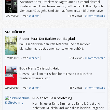
Absurder Krimi, Detektiv ist Tagträumer, Leichendiebstahl,
Kinderaugen, Erwachsenenmund, raffinierter Aufbau, lyrisch.
Geht das? Das geht! Und sieht auf den ersten Blick wie naive
Kunst aus, ist aber eher psychedelische und somit
13/07/2009
–
von
Werner
1.110 Views –
0 Kommentare
bewusstseinserweiternd. Anders gesagt: Brautigan hat mehr mit uns
und der Wirklichkeit zu tun als so manche realistische Prosa.
SACHBÜCHER
Flieder, Paul: Der Barbier von Bagdad
Paul Flieder ist in den Irak gefahren und hat mit den
Menschen geredet, denen sonst keiner zuhört.
07/10/2009
–
von
Werner
514 Views –
0 Kommentare
Buch, Hans Christoph: Haiti
Dieses Buch kam mir schon beim Lesen ein bisschen
wiederaufbereitet vor.
02/12/2010
–
von
Werner
587 Views –
0 Kommentare
Rückenschule & Stretching
Herr Schuster fährt Zimmerrad fährt, kräftigt und
dehnt die Muskeln und kann diese beiden Ratgeber