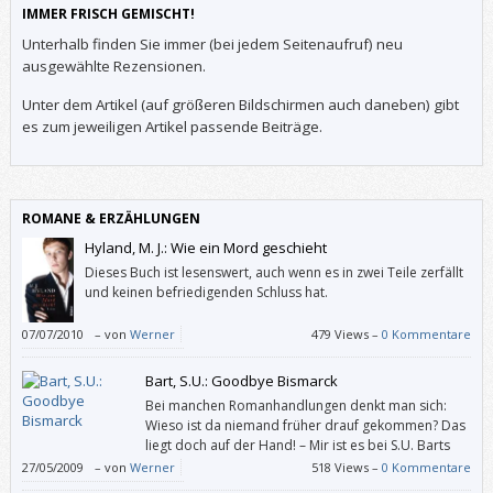
IMMER FRISCH GEMISCHT!
Unterhalb finden Sie immer (bei jedem Seitenaufruf) neu
ausgewählte Rezensionen.
Unter dem Artikel (auf größeren Bildschirmen auch daneben) gibt
es zum jeweiligen Artikel passende Beiträge.
ROMANE & ERZÄHLUNGEN
Hyland, M. J.: Wie ein Mord geschieht
Dieses Buch ist lesenswert, auch wenn es in zwei Teile zerfällt
und keinen befriedigenden Schluss hat.
07/07/2010
–
von
Werner
479 Views –
0 Kommentare
Bart, S.U.: Goodbye Bismarck
Bei manchen Romanhandlungen denkt man sich:
Wieso ist da niemand früher drauf gekommen? Das
liegt doch auf der Hand! – Mir ist es bei S.U. Barts
„Goodbye Bismarck“ so ergangen. Die schreibt
27/05/2009
–
von
Werner
518 Views –
0 Kommentare
darüber, dass am Tag der Deutschen Einheit der Kopf der Bismarck-