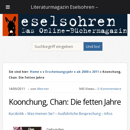
Literaturmagazin Eselsohren –
Sie sind hier:
Home
»
»
Erscheinungsjahr
»
ab 2000
»
2011
» Koonchung,
Chan: Die fetten Jahre
14/09/2011
–
von
Werner
945 Views –
0 Kommentare
Koonchung, Chan: Die fetten Jahre
Kurzkritik
–
Was meinen Sie?
–
Ausführliche Besprechung
–
Infos
Gebunden