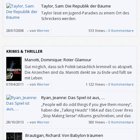
Statue in Hamburg von unbekannten Tätern mit einem Tuch verhüllt
Taylor, Sam: Die Republik der Bäume
wurde, auf dem eine Karikatur von Helmut Kohl aufgemalt war. – Also
Taylor lässt ein Jugend-Paradies zu einem Ort des
wenn das kein Romanstoff ist!
Schreckens werden.
28/07/2008
–
von
Werner
513 Views –
0 Kommentare
KRIMIS & THRILLER
Manotti, Dominique: Roter Glamour
Gut möglich, dass sich Politik tatsächlich kriminell so abspielt.
Die Anzeichen sind da. Manotti denkt sie zu Ende und füllt sie
mit Leben.
07/04/2011
–
von
Werner
1.122 Views –
0 Kommentare
Ryan, Jeanne: Das Spiel ist aus, …
„People will do odd things if you give them money“,
haben die „Talking Heads“ 1984 auf das Cover ihres
„Stop Making Sense“-Albums geschrieben, und das
beschreibt dieses Buch ganz gut. Zum einen
28/10/2013
–
von
Werner
500 Views –
0 Kommentare
machen darin Teenager für Geld haarsträubende Dinge, zum anderen
ergibt die Story nach und nach immer weniger Sinn.
Brautigan, Richard: Von Babylon träumen