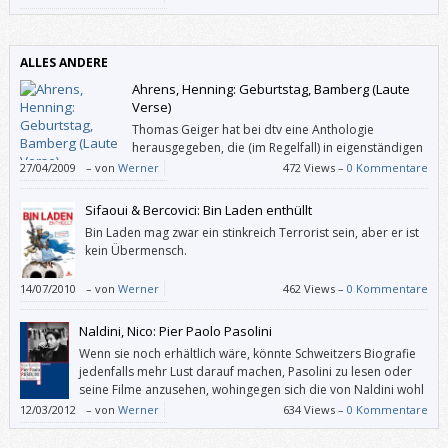
den Kindern (und ältere Geschwister den jüngeren) Ohrfeigen gab(en).
ALLES ANDERE
Ahrens, Henning: Geburtstag, Bamberg (Laute
Verse)
Thomas Geiger hat bei dtv eine Anthologie
herausgegeben, die (im Regelfall) in eigenständigen
Lyrikbänden veröffentlichte Gedichte von deutschen
27/04/2009
–
von
Werner
472 Views –
0 Kommentare
AutorInnen enthält. Diese AutorInnen haben zu jeweils einem Gedicht
auch einen kurzen Text zur Entstehung geschrieben.
Sifaoui & Bercovici: Bin Laden enthüllt
Bin Laden mag zwar ein stinkreich Terrorist sein, aber er ist
kein Übermensch.
14/07/2010
–
von
Werner
462 Views –
0 Kommentare
Naldini, Nico: Pier Paolo Pasolini
Wenn sie noch erhältlich wäre, könnte Schweitzers Biografie
jedenfalls mehr Lust darauf machen, Pasolini zu lesen oder
seine Filme anzusehen, wohingegen sich die von Naldini wohl
eher für Pasolini-Kenner eignet, die ihr Wissen vertiefen
12/03/2012
–
von
Werner
634 Views –
0 Kommentare
wollen.