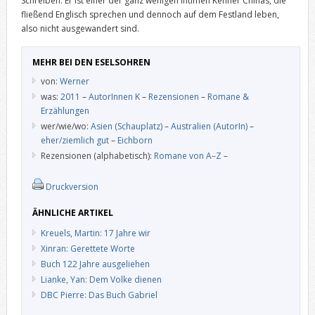
Schreiben. Er ist einer der ganz wenigen intimen Kenner Chinas, die
fließend Englisch sprechen und dennoch auf dem Festland leben,
also nicht ausgewandert sind.
MEHR BEI DEN ESELSOHREN
von:
Werner
was:
2011
–
AutorInnen K
–
Rezensionen
–
Romane &
Erzählungen
wer/wie/wo:
Asien (Schauplatz)
–
Australien (AutorIn)
–
eher/ziemlich gut
–
Eichborn
Rezensionen (alphabetisch):
Romane von A–Z
–
Druckversion
ÄHNLICHE ARTIKEL
Kreuels, Martin: 17 Jahre wir
Xinran: Gerettete Worte
Buch 122 Jahre ausgeliehen
Lianke, Yan: Dem Volke dienen
DBC Pierre: Das Buch Gabriel