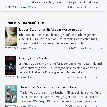
allen empfehlen, denen ihr Körper nicht mehr egal
ist.
22/10/2008
–
von
Werner
470 Views –
0 Kommentare
KINDER- & JUGENDBÜCHER
Meyer, Stephenie: Bis(s) zum Morgengrauen
Ich habe mir dieses Buch nicht gekauft, weil ich insgeheim
eine junge Frau bin oder weil ich Vampir-Geschichten mag,
sondern weil ich wissen wollte, warum es auf den
Bestsellerlisten ganz oben steht. Und ich habe es mit
08/07/2009
–
von
Werner
874 Views –
1 Kommentar
Begeisterung verschlungen.
Reichs, Kathy: Virals
Ein AnthropologInnen-Krimi für Jugendliche, der unterhält und
unterrichtet zugleich. Die ProtagonistInnen sind allesamt auf
feine Art illustrierte Prototypen und laden daher zur
Identifikation ein; dieses Buch wird aber wohl eher Mädchen
31/05/2011
–
von
Eva
787 Views –
0 Kommentare
ansprechen.
Haushofer, Marlen: Brav sein ist schwer
Marlen Haushofers Kinderbüchern “Brav sein ist schwer“ und
“Schlimm sein ist auch kein Vergnügen“ merkt man nicht an,
dass sie 1965 resp. 1970 erschienen sind, – sie wirken zehn
Jahre früher geschrieben, als es noch fesch war, dass Papa
16/05/2007
–
von
Werner
2.249 Views –
0 Kommentare