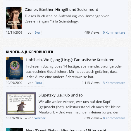
Zäuner, Günther: Hirngift und Seelenmord
Dieses Buch ist eine Aufzählung von Unmengen von
„Seelenfängern“ à la Scientology.
12/11/2009
–
von
Eva
499 Views –
0 Kommentare
KINDER- & JUGENDBÜCHER
Hohlbein, Wolfgang (Hrsg.): Fantastische Kreaturen
In diesem Buch gibt es 14 lustige, spannende, traurige oder
auch schöne Geschichten. Mir hat es auch gefallen, dass
jeder Autor eine andere Schreibweise hat.
10/09/2009
–
von
Flora
1.113 Views –
3 Kommentare
Slupetzky u.a.: Klo und so
Wir alle wollen wissen, wer uns auf den Kopf
(ge)macht (hat), selbstverständlich auch der kleine
Maulwurf. – Und was macht ein kleiner Junge, der
schon allein aufs Klo gehen kann, wenn dieses (etwa
18/09/2007
–
von
Werner
639 Views –
0 Kommentare
von seinem lesenden Bruder) viel zu lange okkupiert wird? Richtig: Er
scheißt drauf.
Ness/Dowd: Sieben Minuten nach Mitternacht