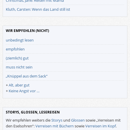
Christmas, Jane: Reisen mit Mama
Kluth, Carsten: Wenn das Land still ist
WIR EMPFEHLEN (NICHT)
unbedingt lesen
empfohlen
(ziemlich) gut
muss nicht sein
„Knüppel aus dem Sack“
+
Alt, aber gut
+
Keine Angst vor …
STORYS, GLOSSEN, LESEREISEN
Wir empfehlen weiters die
Storys
und
Glossen
sowie „Verreisen mit
den Eselsohren“:
Verreisen mit Büchern
sowie
Verreisen im Kopf
.