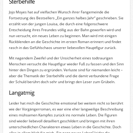
Sterbehilfe
Jojo Moyes hat auf vielfachen Wunsch ihrer Fangemeinde die
Fortsetzung des Bestsellers „Ein ganzes halbes Jahr“ geschrieben. Sie
erzählt von der jungen Louisa, die durch eine folgenschwere
Entscheidung ihres Freundes völlig aus der Bahn geworfen wird und
nun versucht, ein neues Leben zu beginnen. Man wird mit einigen
Rückblenden an die Geschichte im ersten Roman erinnert und findet
rasch in das Gefühlschaos unserer liebevollen Hauptfigur zurück.
Mit nagendem Zweifel und der Unsicherheit eines todtraurigen
Menschen versucht die Hauptfigur wieder Fuß zu fassen und den Sinn
hinter den Dingen zu ergründen. Verluste sind für niemanden leicht –
aber die Thematik der Sterbehilfe und die damit verbundene Frage
der Schuld berührt doch sehr und bringt den Leser zum Grübeln.
Langatmig
Leider hat mich die Geschichte emotional bei weitem nicht so berührt
wie der Vorgängerroman, es war eine eher langweilige Beschreibung
eines mühsamen Kampfes zurück ins normale Leben. Die Figuren
sind wieder liebevoll detailliert geschildert und bringen mit ihren
unterschiedlichen Charakteren etwas Leben in die Geschichte. Doch
alles in allem blieb für mich „Ein ganz neues Leben“ leider die