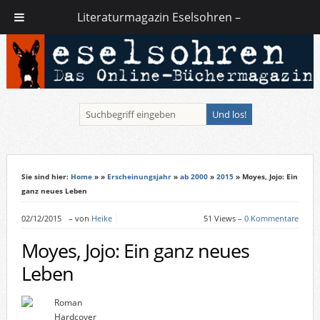
Literaturmagazin Eselsohren –
Sie sind hier:
Home
»
»
Erscheinungsjahr
»
ab 2000
»
2015
» Moyes, Jojo: Ein
ganz neues Leben
02/12/2015
–
von
Heike
51 Views –
0 Kommentare
Moyes, Jojo: Ein ganz neues
Leben
Roman
Hardcover