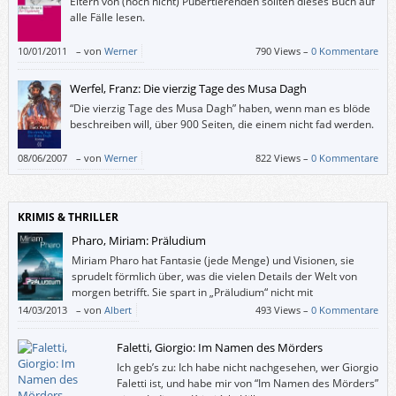
Eltern von (noch nicht) Pubertierenden sollten dieses Buch auf
alle Fälle lesen.
10/01/2011
–
von
Werner
790 Views –
0 Kommentare
Werfel, Franz: Die vierzig Tage des Musa Dagh
“Die vierzig Tage des Musa Dagh” haben, wenn man es blöde
beschreiben will, über 900 Seiten, die einem nicht fad werden.
08/06/2007
–
von
Werner
822 Views –
0 Kommentare
KRIMIS & THRILLER
Pharo, Miriam: Präludium
Miriam Pharo hat Fantasie (jede Menge) und Visionen, sie
sprudelt förmlich über, was die vielen Details der Welt von
morgen betrifft. Sie spart in „Präludium“ nicht mit
ökologischen Seitenhieben (gefällt mir sehr gut), hat die
14/03/2013
–
von
Albert
493 Views –
0 Kommentare
Geschichte in ein klassisch-musikalisches Ambiente eingebettet und
scheut auch nicht dafür zurück, ihren Protagonisten ein derbes Wort in
Faletti, Giorgio: Im Namen des Mörders
den Mund zu legen, wenn die Situation es erfordert. Mit ihrem
Ich geb’s zu: Ich habe nicht nachgesehen, wer Giorgio
Spannungsaufbau konnte ich mich allerdings kaum anfreunden.
Faletti ist, und habe mir von “Im Namen des Mörders”