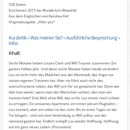
528 Seiten
Erschienen 2015 bei Wunderlich (Rowohlt)
Aus dem Englischen von Karolina Fell
Originalausgabe: „After you”
Kurzkritik
–
Was meinen Sie?
–
Ausführliche Besprechung
–
Infos
Inhalt:
Sechs Monate hatten Louisa Clark und Will Traynor zusammen. Ein
ganzes halbes Jahr. Und diese sechs Monate haben beide verändert.
Lou ist nicht mehr das Mädchen aus der Kleinstadt, das Angst vor
seinen eigenen Träumen hat. Aber sie führt auch nicht das
unerschrockene Leben, das Will sich für sie gewünscht hat. Denn wie
lebt man weiter, wenn man den Menschen verliert, den man am
meisten liebt? Eine Welt ohne Will, das ist für Lou immer noch schwer
zu ertragen. Ein einsames Apartment, ein trister Job am Flughafen –
Lou existiert, aber ein Leben ist das nicht. Bis es eines Tages an der
Tür klingelt – und sich eine Verbindung zu Will auftut, von der
niemand geahnt hat. Endlich schöpft Lou wieder Hoffnung. Hoffnung
auf ein ganz neues Leben.
(Pressetext)