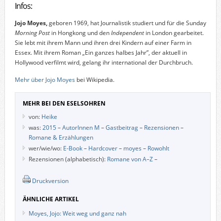
Infos:
Jojo Moyes,
geboren 1969, hat Journalistik studiert und für die Sunday
Morning Post
in Hongkong und den
Independent
in London gearbeitet.
Sie lebt mit ihrem Mann und ihren drei Kindern auf einer Farm in
Essex. Mit ihrem Roman „Ein ganzes halbes Jahr”, der aktuell in
Hollywood verfilmt wird, gelang ihr international der Durchbruch.
Mehr über Jojo Moyes
bei Wikipedia.
MEHR BEI DEN ESELSOHREN
von:
Heike
was:
2015
–
AutorInnen M
–
Gastbeitrag
–
Rezensionen
–
Romane & Erzählungen
wer/wie/wo:
E-Book
–
Hardcover
–
moyes
–
Rowohlt
Rezensionen (alphabetisch):
Romane von A–Z
–
Druckversion
ÄHNLICHE ARTIKEL
Moyes, Jojo: Weit weg und ganz nah