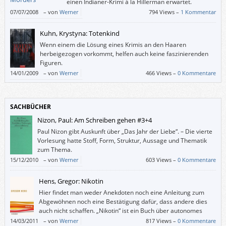
einen Indianer-Krimi à la Hillerman erwartet.
07/07/2008
–
von
Werner
794 Views –
1 Kommentar
Kuhn, Krystyna: Totenkind
Wenn einem die Lösung eines Krimis an den Haaren
herbeigezogen vorkommt, helfen auch keine faszinierenden
Figuren.
14/01/2009
–
von
Werner
466 Views –
0 Kommentare
SACHBÜCHER
Nizon, Paul: Am Schreiben gehen #3+4
Paul Nizon gibt Auskunft über „Das Jahr der Liebe“. – Die vierte
Vorlesung hatte Stoff, Form, Struktur, Aussage und Thematik
zum Thema.
15/12/2010
–
von
Werner
603 Views –
0 Kommentare
Hens, Gregor: Nikotin
Hier findet man weder Anekdoten noch eine Anleitung zum
Abgewöhnen noch eine Bestätigung dafür, dass andere dies
auch nicht schaffen. „Nikotin“ ist ein Buch über autonomes
Handeln.
14/03/2011
–
von
Werner
817 Views –
0 Kommentare