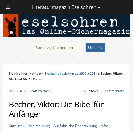
Literaturmagazin Eselsohren –
Sie sind hier:
Home
»
»
Erscheinungsjahr
»
ab 2000
»
2011
» Becher, Viktor:
Die Bibel für Anfänger
08/02/2012
–
von
Werner
672 Views –
0 Kommentare
Becher, Viktor: Die Bibel für
Anfänger
Kurzkritik
–
Ihre Meinung
–
Ausführliche Besprechung
–
Infos