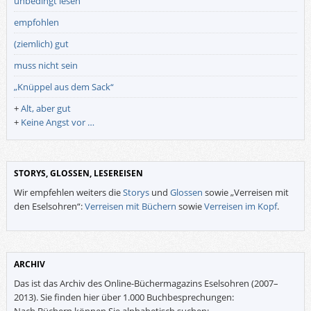
unbedingt lesen
empfohlen
(ziemlich) gut
muss nicht sein
„Knüppel aus dem Sack“
+
Alt, aber gut
+
Keine Angst vor …
STORYS, GLOSSEN, LESEREISEN
Wir empfehlen weiters die
Storys
und
Glossen
sowie „Verreisen mit
den Eselsohren“:
Verreisen mit Büchern
sowie
Verreisen im Kopf
.
ARCHIV
Das ist das Archiv des Online-Büchermagazins Eselsohren (2007–
2013). Sie finden hier über 1.000 Buchbesprechungen:
Nach Büchern können Sie alphabetisch suchen: