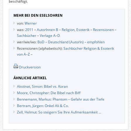
beschäftigt.
MEHR BEI DEN ESELSOHREN
von:
Werner
was:
2011
–
AutorInnen B
–
Religion, Esoterik
–
Rezensionen
–
Sachbücher
–
Verlage A–D
wer/wie/wo:
BoD
–
Deutschland (AutorIn)
–
empfohlen
Rezensionen (alphabetisch):
Sachbücher Religion & Esoterik
von A–Z
–
Druckversion
ÄHNLICHE ARTIKEL
Akstinat, Simon: Bibel vs. Koran
Moore, Christopher: Die Bibel nach Biff
Bennemann, Markus: Phantom – Gefahr aus der Tiefe
Bertram, Jürgen: Onkel Ali & Co.
Zell, Helmut: So steigern Sie Ihre Aufmerksamkeit …