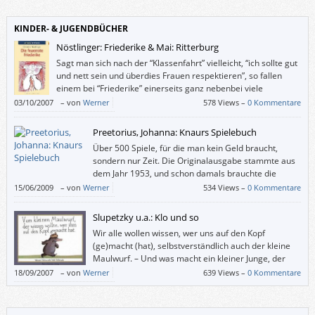
KINDER- & JUGENDBÜCHER
Nöstlinger: Friederike & Mai: Ritterburg
Sagt man sich nach der “Klassenfahrt” vielleicht, “ich sollte gut
und nett sein und überdies Frauen respektieren”, so fallen
einem bei “Friederike” einerseits ganz nebenbei viele
persönliche Bilder und Sätze ein, die mit dem Thema
03/10/2007
–
von
Werner
578 Views –
0 Kommentare
“Außenseiter” zu tun haben, und andererseits möchte man doch selbst
rote Haare haben, wenn man damit fliegen könnte. Vor allen bösen
Preetorius, Johanna: Knaurs Spielebuch
Menschen und Umständen einfach wegfliegen.
Über 500 Spiele, für die man kein Geld braucht,
sondern nur Zeit. Die Originalausgabe stammte aus
dem Jahr 1953, und schon damals brauchte die
Herausgeberin Johanna Preetorius über vier Jahre,
15/06/2009
–
von
Werner
534 Views –
0 Kommentare
bis sie alle Spiele beisammen hatte.
Slupetzky u.a.: Klo und so
Wir alle wollen wissen, wer uns auf den Kopf
(ge)macht (hat), selbstverständlich auch der kleine
Maulwurf. – Und was macht ein kleiner Junge, der
schon allein aufs Klo gehen kann, wenn dieses (etwa
18/09/2007
–
von
Werner
639 Views –
0 Kommentare
von seinem lesenden Bruder) viel zu lange okkupiert wird? Richtig: Er
scheißt drauf.