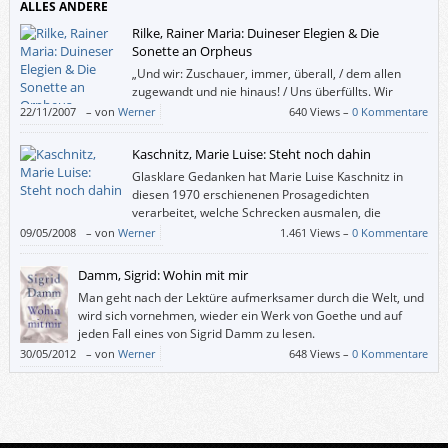
ALLES ANDERE
Rilke, Rainer Maria: Duineser Elegien & Die
Sonette an Orpheus
„Und wir: Zuschauer, immer, überall, / dem allen
zugewandt und nie hinaus! / Uns überfüllts. Wir
ordnens. Es zerfällt. / Wir ordnens wieder und
22/11/2007
–
von
Werner
640 Views –
0 Kommentare
zerfallen selbst.“
Kaschnitz, Marie Luise: Steht noch dahin
Glasklare Gedanken hat Marie Luise Kaschnitz in
diesen 1970 erschienenen Prosagedichten
verarbeitet, welche Schrecken ausmalen, die
Bestand gehabt haben oder zu einem kleinen Teil
09/05/2008
–
von
Werner
1.461 Views –
0 Kommentare
auch nicht mehr aktuell sind.
Damm, Sigrid: Wohin mit mir
Man geht nach der Lektüre aufmerksamer durch die Welt, und
wird sich vornehmen, wieder ein Werk von Goethe und auf
jeden Fall eines von Sigrid Damm zu lesen.
30/05/2012
–
von
Werner
648 Views –
0 Kommentare