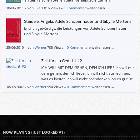
an den falschen Stellen detailverliebt zu erzählen.
10/06/2011
–
von
Eva
1.016 Views –
1 Kommentar
weiterlesen →
Steidele, Angela: Adele Schopenhauer und Sibylle Mertens
Endlich gewürdigt: die Leistungen von Adele Schopenhauer
und Sibylle Mertens.
25/06/2010
–
von
Werner
708 Views –
0 Kommentare
weiterlesen →
Zeit für ein Gedicht #2
ICH WILL MIT DEM GEHEN, DEN ICH LIEBE Ich will mit
dem gehen, den ich liebe. Ich will nicht ausrechnen,
was es kostet. Ich will nicht nachdenken, ob es gut ist.
Ich will nicht wissen, ob er mich liebt. Ich will mit ihm
18/12/2007
–
von
Werner
554 Views –
0 Kommentare
weiterlesen →
gehen, den ich liebe. (Aus Liebesgedichte von Bertolt Brecht.) –––
NOW PLAYING (JUST LOOKED AT)