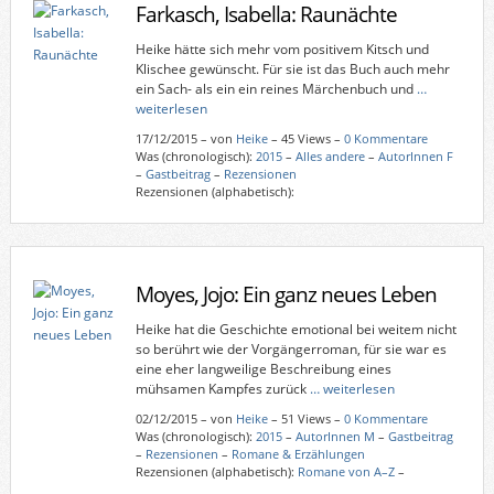
Farkasch, Isabella: Raunächte
Heike hätte sich mehr vom positivem Kitsch und
Klischee gewünscht. Für sie ist das Buch auch mehr
ein Sach- als ein ein reines Märchenbuch und
…
weiterlesen
17/12/2015
–
von
Heike
– 45 Views –
0 Kommentare
Was (chronologisch):
2015
–
Alles andere
–
AutorInnen F
–
Gastbeitrag
–
Rezensionen
Rezensionen (alphabetisch):
Moyes, Jojo: Ein ganz neues Leben
Heike hat die Geschichte emotional bei weitem nicht
so berührt wie der Vorgängerroman, für sie war es
eine eher langweilige Beschreibung eines
mühsamen Kampfes zurück
… weiterlesen
02/12/2015
–
von
Heike
– 51 Views –
0 Kommentare
Was (chronologisch):
2015
–
AutorInnen M
–
Gastbeitrag
–
Rezensionen
–
Romane & Erzählungen
Rezensionen (alphabetisch):
Romane von A–Z
–