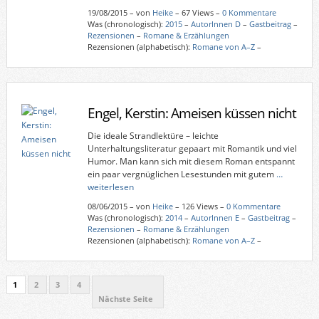
19/08/2015
–
von
Heike
– 67 Views –
0 Kommentare
Was (chronologisch):
2015
–
AutorInnen D
–
Gastbeitrag
–
Rezensionen
–
Romane & Erzählungen
Rezensionen (alphabetisch):
Romane von A–Z
–
Engel, Kerstin: Ameisen küssen nicht
Die ideale Strandlektüre – leichte
Unterhaltungsliteratur gepaart mit Romantik und viel
Humor. Man kann sich mit diesem Roman entspannt
ein paar vergnüglichen Lesestunden mit gutem
…
weiterlesen
08/06/2015
–
von
Heike
– 126 Views –
0 Kommentare
Was (chronologisch):
2014
–
AutorInnen E
–
Gastbeitrag
–
Rezensionen
–
Romane & Erzählungen
Rezensionen (alphabetisch):
Romane von A–Z
–
1
2
3
4
Nächste Seite