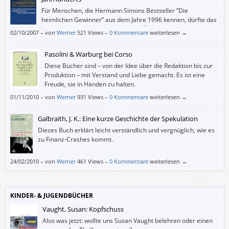
Für Menschen, die Hermann Simons Bestseller “Die
heimlichen Gewinner” aus dem Jahre 1996 kennen, dürfte das
aktuelle Buch keine grundlegenden Überraschungen bergen,
02/10/2007
–
von
Werner
521 Views –
0 Kommentare
weiterlesen →
alle anderen werden sich darüber wundern, dass es in Deutschland,
Österreich und der Schweiz mehr als 1.000 Weltmarktführer gibt.
Pasolini & Warburg bei Corso
Diese Bücher sind – von der Idee über die Redaktion bis zur
Produktion – mit Verstand und Liebe gemacht. Es ist eine
Freude, sie in Händen zu halten.
01/11/2010
–
von
Werner
931 Views –
0 Kommentare
weiterlesen →
Galbraith, J. K.: Eine kurze Geschichte der Spekulation
Dieses Buch erklärt leicht verständlich und vergnüglich, wie es
zu Finanz-Crashes kommt.
24/02/2010
–
von
Werner
461 Views –
0 Kommentare
weiterlesen →
KINDER- & JUGENDBÜCHER
Vaught, Susan: Kopfschuss
Also was jetzt: wollte uns Susan Vaught belehren oder einen