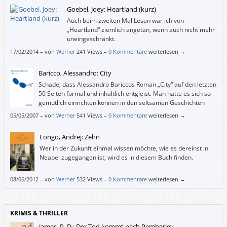
Goebel, Joey: Heartland (kurz)
Auch beim zweiten Mal Lesen war ich von
„Heartland“ ziemlich angetan, wenn auch nicht mehr
uneingeschränkt.
17/02/2014
–
von
Werner
241 Views –
0 Kommentare
weiterlesen →
Baricco, Alessandro: City
Schade, dass Alessandro Bariccos Roman „City“ auf den letzten
50 Seiten formal und inhaltlich entgleist. Man hatte es sich so
gemütlich einrichten können in den seltsamen Geschichten
ausgesucht merkwürdiger Figuren.
05/05/2007
–
von
Werner
541 Views –
0 Kommentare
weiterlesen →
Longo, Andrej: Zehn
Wer in der Zukunft einmal wissen möchte, wie es dereinst in
Neapel zugegangen ist, wird es in diesem Buch finden.
08/06/2012
–
von
Werner
532 Views –
0 Kommentare
weiterlesen →
KRIMIS & THRILLER
James, P. D.: Der Tod kommt nach Pemberley