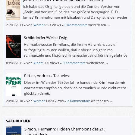
Ich habe das Original gelesen und die Zombie-Version von
„Stolz und Vorurteil“, beides mit großem Vergnügen. P. D.
James‘ Kriminalroman mit Elisabeth und Darcy ist leider weder
Austen noch ein guter Krimi.
21/03/2013
–
von
Werner
853 Views –
0 Kommentare
weiterlesen →
Schilddorfer/Weiss: Ewig
Heimatbewusste Krimifans, die ihrem Herz nicht zu viel
Aufregung zumuten wollen, dafür aber auch gern mal
schmunzeln und historisch interessiert sind, können gefahrlos
zugreifen.
09/08/2011
–
von
Albert
900 Views –
0 Kommentare
weiterlesen →
Pittler, Andreas: Tacheles
Dieser im Wien der 1930er Jahre handelnde Krimi wurde mir
wärmstens empfohlen, doch ich persönlich wurde nicht recht
glücklich damit.
20/01/2010
–
von
Werner
1.820 Views –
2 Kommentare
weiterlesen →
SACHBÜCHER
Simon, Hermann: Hidden Champions des 21.
Jahrhunderts