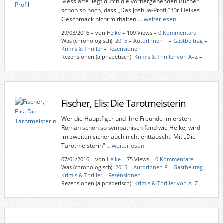
Messlatte liegt durch die vorhergehenden Bücher
schon so hoch, dass „Das Joshua-Profil“ für Heikes
Geschmack nicht mithalten
… weiterlesen
29/03/2016
–
von
Heike
– 109 Views –
0 Kommentare
Was (chronologisch):
2015
–
AutorInnen F
–
Gastbeitrag
–
Krimis & Thriller
–
Rezensionen
Rezensionen (alphabetisch):
Krimis & Thriller von A–Z
–
Fischer, Elis: Die Tarotmeisterin
Wer die Hauptfigur und ihre Freunde im ersten
Roman schon so sympathisch fand wie Heike, wird
im zweiten sicher auch nicht enttäuscht. Mit „Die
Tarotmeisterin“
… weiterlesen
07/01/2016
–
von
Heike
– 75 Views –
0 Kommentare
Was (chronologisch):
2015
–
AutorInnen F
–
Gastbeitrag
–
Krimis & Thriller
–
Rezensionen
Rezensionen (alphabetisch):
Krimis & Thriller von A–Z
–