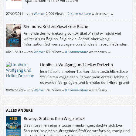
spannenden Thriller vorsetzen?
27/09/2011
–
von
Werner
2.009 Views –
2 Kommentare
weiterlesen →
Simmons, Kristen: Gesetz der Rache
Am Ende der Fortsetzung von „Artikel 5“ sind wir nicht viel
weiter als zu Beginn. Es gibt viel Action, aber wenig
Information. Schwer zu sagen, ob sich das im abschließenden
Band der Ember-Trilogie ändern wird. Leider hat mich „Gesetz
04/11/2013
–
von
Werner
450 Views –
0 Kommentare
weiterlesen →
der Rache“ nicht wirklich neugierig auf die Fortsetzung gemacht.
Hohlbein, Wolfgang und Heike: Dreizehn
Jetzt habe ich meiner Tochter doch tatsächlich diese
550 Seiten vorgelesen. Es war mein erster Hohlbein,
es war ein Vergnügen, und ich halte den Hintergrund
von „Dreizehn“ für plausibler als den von Stephen
09/02/2009
–
von
Werner
743 Views –
0 Kommentare
weiterlesen →
Kings „Es“.
ALLES ANDERE
Bowley, Graham: Kein Weg zurück
Das muss man einmal zusammenbringen, dachte sich Eva
Schuster, so einen aufregenden Stoff derart farblos, tranig und