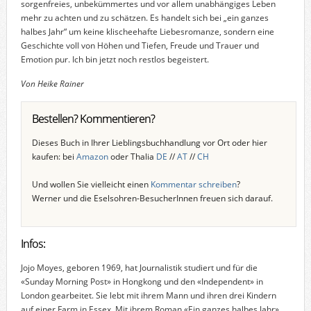
sorgenfreies, unbekümmertes und vor allem unabhängiges Leben
mehr zu achten und zu schätzen. Es handelt sich bei „ein ganzes
halbes Jahr“ um keine klischeehafte Liebesromanze, sondern eine
Geschichte voll von Höhen und Tiefen, Freude und Trauer und
Emotion pur. Ich bin jetzt noch restlos begeistert.
Von Heike Rainer
Bestellen? Kommentieren?
Dieses Buch in Ihrer Lieblingsbuchhandlung vor Ort oder hier
kaufen: bei
Amazon
oder Thalia
DE
//
AT
//
CH
Und wollen Sie vielleicht einen
Kommentar schreiben
?
Werner und die Eselsohren-BesucherInnen freuen sich darauf.
Infos:
Jojo Moyes, geboren 1969, hat Journalistik studiert und für die
«Sunday Morning Post» in Hongkong und den «Independent» in
London gearbeitet. Sie lebt mit ihrem Mann und ihren drei Kindern
auf einer Farm in Essex. Mit ihrem Roman «Ein ganzes halbes Jahr»,