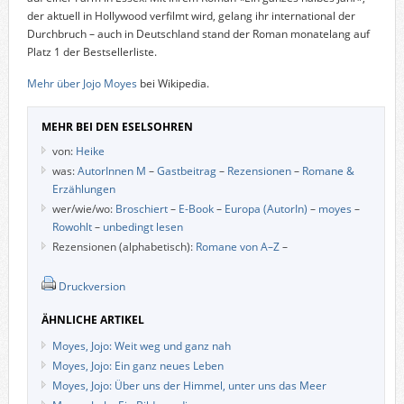
der aktuell in Hollywood verfilmt wird, gelang ihr international der
Durchbruch – auch in Deutschland stand der Roman monatelang auf
Platz 1 der Bestsellerliste.
Mehr über Jojo Moyes
bei Wikipedia.
MEHR BEI DEN ESELSOHREN
von:
Heike
was:
AutorInnen M
–
Gastbeitrag
–
Rezensionen
–
Romane &
Erzählungen
wer/wie/wo:
Broschiert
–
E-Book
–
Europa (AutorIn)
–
moyes
–
Rowohlt
–
unbedingt lesen
Rezensionen (alphabetisch):
Romane von A–Z
–
Druckversion
ÄHNLICHE ARTIKEL
Moyes, Jojo: Weit weg und ganz nah
Moyes, Jojo: Ein ganz neues Leben
Moyes, Jojo: Über uns der Himmel, unter uns das Meer