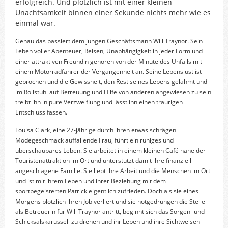
erfolgreich. Und plötzlich ist mit einer kleinen
Unachtsamkeit binnen einer Sekunde nichts mehr wie es
einmal war.
Genau das passiert dem jungen Geschäftsmann Will Traynor. Sein
Leben voller Abenteuer, Reisen, Unabhängigkeit in jeder Form und
einer attraktiven Freundin gehören von der Minute des Unfalls mit
einem Motorradfahrer der Vergangenheit an. Seine Lebenslust ist
gebrochen und die Gewissheit, den Rest seines Lebens gelähmt und
im Rollstuhl auf Betreuung und Hilfe von anderen angewiesen zu sein
treibt ihn in pure Verzweiflung und lässt ihn einen traurigen
Entschluss fassen.
Louisa Clark, eine 27-jährige durch ihren etwas schrägen
Modegeschmack auffallende Frau, führt ein ruhiges und
überschaubares Leben. Sie arbeitet in einem kleinen Café nahe der
Touristenattraktion im Ort und unterstützt damit ihre finanziell
angeschlagene Familie. Sie liebt ihre Arbeit und die Menschen im Ort
und ist mit ihrem Leben und ihrer Beziehung mit dem
sportbegeisterten Patrick eigentlich zufrieden. Doch als sie eines
Morgens plötzlich ihren Job verliert und sie notgedrungen die Stelle
als Betreuerin für Will Traynor antritt, beginnt sich das Sorgen- und
Schicksalskarussell zu drehen und ihr Leben und ihre Sichtweisen