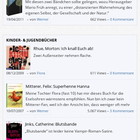
Mit diesen zwei Bändchen sollte gelingen, wozu Herausgeber
lassen.“
Mario Früh anregt, zu einer „distanzierten Wahrnehmung des
eigenen Selbst, der Gesellschaft und der Natur.“
19/04/2011
–
von
Werner
662 Views –
0 Kommentare
KINDER- & JUGENDBÜCHER
Rhue, Morton: Ich knall Euch ab!
Zwei Außenseiter nehmen Rache.
08/12/2009
–
von
Flora
611 Views –
0 Kommentare
Mitterer, Felix: Superhenne Hanna
Meine Tochter Flora (fast 10) hat mir dieses Buch für die
Eselsohren wärmstens empfohlen. Nun bin ich zwar kein
Mitterer-Fan, weil ich der Ansicht bin, dass weniger oft mehr
ist, und weil dieser Autor in seine Dramen gerne möglichst
10/07/2007
–
von
Werner
5.067 Views –
5 Kommentare
alle Probleme dieser Welt stopft, aber in “Superhenne Hanna” macht er
gerade das nicht.
Jinks, Catherine: Blutsbande
„Blutsbande“ ist leider keine Vampir-Roman-Satire.