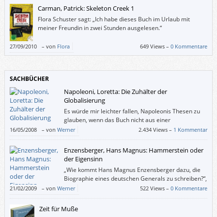
Carman, Patrick: Skeleton Creek 1
Flora Schuster sagt: „Ich habe dieses Buch im Urlaub mit
meiner Freundin in zwei Stunden ausgelesen.“
27/09/2010
–
von
Flora
649 Views –
0 Kommentare
SACHBÜCHER
Napoleoni, Loretta: Die Zuhälter der
Globalisierung
Es würde mir leichter fallen, Napoleonis Thesen zu
glauben, wenn das Buch nicht aus einer
Aneinanderreihung von Behauptungen bestehen
16/05/2008
–
von
Werner
2.434 Views –
1 Kommentar
würde, die mit (angeblichen) Fakten untermauert werden.
Enzensberger, Hans Magnus: Hammerstein oder
der Eigensinn
„Wie kommt Hans Magnus Enzensberger dazu, die
Biographie eines deutschen Generals zu schreiben?“,
fragt uns der Verlag, und Enzensberger selbst erklärt
21/02/2009
–
von
Werner
522 Views –
0 Kommentare
es in einem Postskriptum: „Weil sich an Hand der Geschichte der Familie
Hammerstein auf kleinstem Raum alle entscheidenden Motive und
Zeit für Muße
Widersprüche des deutschen Ernstfalls wiederfinden und darstellen