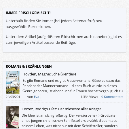
IMMER FRISCH GEMISCHT!
Unterhalb finden Sie immer (bei jedem Seitenaufruf) neu
ausgewählte Rezensionen.
Unter dem Artikel (auf größeren Bildschirmen auch daneben) gibt es
zum jeweiligen Artikel passende Beiträge.
ROMANE & ERZÄHLUNGEN
Hovden, Magne: Scheißrentiere
Es gibt Romane und es gibt Frauenromane. Gäbe es dazu das
Pendant der Männerromane – dieses Buch würde in dieses
Genre gehören, ist aber auch für Frauen höchst vergnüglich zu
lesen.
24/03/2011
–
von
Eva
1.334 Views –
0 Kommentare
Cortez, Rodrigo Díaz: Der mieseste aller Krieger
Die Idee ist an sich großartig: Der verstorbene (!) Großvater
eines jungen chilenischen Schriftstellers erzählt diesem aus
seinem Leben, was nicht nur mit dem Schriftsteller, sondern