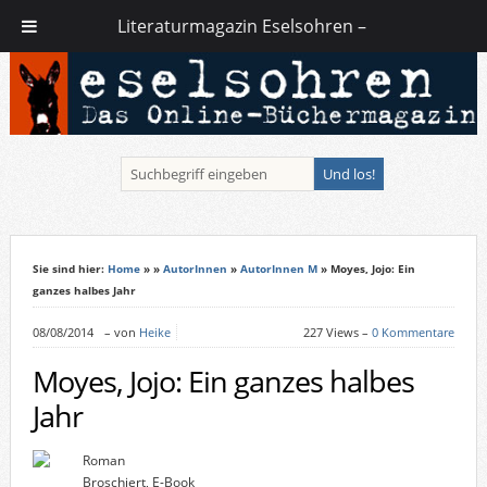
Literaturmagazin Eselsohren –
Sie sind hier:
Home
»
»
AutorInnen
»
AutorInnen M
» Moyes, Jojo: Ein
ganzes halbes Jahr
08/08/2014
–
von
Heike
227 Views –
0 Kommentare
Moyes, Jojo: Ein ganzes halbes
Jahr
Roman
Broschiert, E-Book