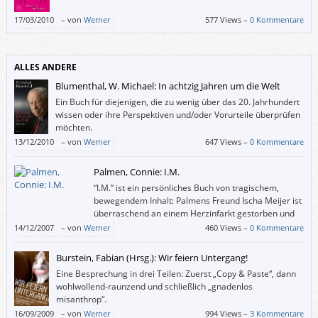
17/03/2010
–
von
Werner
577 Views –
0 Kommentare
ALLES ANDERE
Blumenthal, W. Michael: In achtzig Jahren um die Welt
Ein Buch für diejenigen, die zu wenig über das 20. Jahrhundert
wissen oder ihre Perspektiven und/oder Vorurteile überprüfen
möchten.
13/12/2010
–
von
Werner
647 Views –
0 Kommentare
Palmen, Connie: I.M.
“I.M.” ist ein persönliches Buch von tragischem,
bewegendem Inhalt: Palmens Freund Ischa Meijer ist
überraschend an einem Herzinfarkt gestorben und
sie errichtet ihrer großen Liebe ein Denkmal aus
14/12/2007
–
von
Werner
460 Views –
0 Kommentare
Worten.
Burstein, Fabian (Hrsg.): Wir feiern Untergang!
Eine Besprechung in drei Teilen: Zuerst „Copy & Paste“, dann
wohlwollend-raunzend und schließlich „gnadenlos
misanthrop“.
16/09/2009
–
von
Werner
994 Views –
3 Kommentare