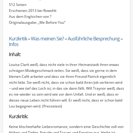
512 Seiten
Erschienen 2013 bei Rowohlt
Aus dem Englsichen von ?
Originalausgabe: „Me Before You”
Kurzkritik
–
Was meinen Sie?
–
Ausführliche Besprechung
–
Infos
Inhalt:
Louisa Clark weiß, dass nicht viele in ihrer Heimatstadt ihren etwas
schrägen Modegeschmack teilen. Sie weiß, dass sie gerne in dem
kleinen Café arbeitet und dass sie ihren Freund Patrick eigentlich
nicht liebt. Sie weiß nicht, dass sie schon bald ihren Job verlieren wird
– und wie tief das Loch ist, in das sie dann fällt. Will Traynor weiß, dass
es nie wieder so sein wird wie vor dem Unfall. Und er weiß, dass er
dieses neue Leben nicht führen will. Er weiß nicht, dass er schon bald
Lou begegnen wird.
(Pressetext)
Kurzkritik:
Keine klischeehafte Liebesromanze, sondern eine Geschichte voll von
Höhen und Tiefen, Freude und Trauer und Emotion pur. Heike ist