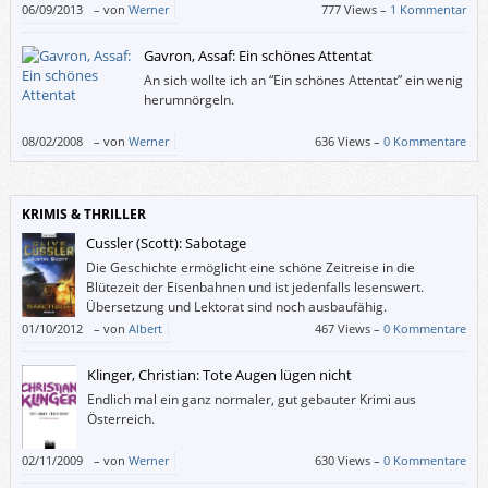
auch mit Chile zu tun hat. Leider berichtet der Großvater
06/09/2013
–
von
Werner
777 Views –
1 Kommentar
ziemlich sprunghaft, sodass man den roten Faden leicht verlieren kann.
Gavron, Assaf: Ein schönes Attentat
An sich wollte ich an “Ein schönes Attentat” ein wenig
herumnörgeln.
08/02/2008
–
von
Werner
636 Views –
0 Kommentare
KRIMIS & THRILLER
Cussler (Scott): Sabotage
Die Geschichte ermöglicht eine schöne Zeitreise in die
Blütezeit der Eisenbahnen und ist jedenfalls lesenswert.
Übersetzung und Lektorat sind noch ausbaufähig.
01/10/2012
–
von
Albert
467 Views –
0 Kommentare
Klinger, Christian: Tote Augen lügen nicht
Endlich mal ein ganz normaler, gut gebauter Krimi aus
Österreich.
02/11/2009
–
von
Werner
630 Views –
0 Kommentare