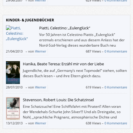
29/06/2007
–
von
Werner
629 Views –
0 Kommentare
KINDER- & JUGENDBÜCHER
Piatti, Celestino: „Eulenglück“
Vor 50 Jahren ist Celestino Piattis „Eulenglück“
erstmals erschienen und aus diesem Anlass hat der
Nord-Süd-Verlag dieses wunderbare Buch neu
herausgebracht. Und auch in 50 Jahren wird das
21/04/2013
–
von
Werner
687 Views –
0 Kommentare
„Eulenglück“ immer noch seine Gültigkeit haben, mit seiner simpel
anmutenden, unerschöpflichen Aussage und den simpel anmutenden,
Hanika, Beate Teresa: Erzähl mir von der Liebe
herausragenden Illustrationen.
Jugendliche, die auf „Germany’s next Topmodel“ stehen, sollten
dieses Buch lesen – und ihre Eltern gleich dazu.
28/07/2010
–
von
Werner
619 Views –
0 Kommentare
Stevenson, Robert Louis: Die Schatzinsel
Eine Schatzsuche! Eine Schiffsfahrt mit Piraten!! Allen voran
der Wendehals-Schurke John Silver!!! Und als Dreingabe, so
Nohl, „sprachliche Prägnanz, atmosphärische Dichte und
lebendige Charakterisierung”. Braucht das Leserherz mehr?
13/12/2013
–
von
Werner
638 Views –
0 Kommentare