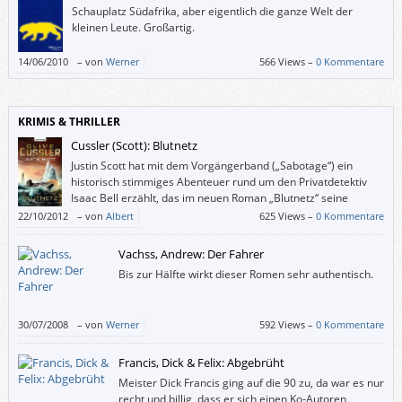
Schauplatz Südafrika, aber eigentlich die ganze Welt der
kleinen Leute. Großartig.
14/06/2010
–
von
Werner
566 Views –
0 Kommentare
KRIMIS & THRILLER
Cussler (Scott): Blutnetz
Justin Scott hat mit dem Vorgängerband („Sabotage“) ein
historisch stimmiges Abenteuer rund um den Privatdetektiv
Isaac Bell erzählt, das im neuen Roman „Blutnetz“ seine
Fortsetzung findet. Statt Eisenbahnen stehen diesmal Schiffe
22/10/2012
–
von
Albert
625 Views –
0 Kommentare
und deren Waffensysteme im Vordergrund. Wieder gelingt es dem Autor,
den Leser in das beginnende 20. Jahrhundert zu entführen. Von Jungen,
Vachss, Andrew: Der Fahrer
die Geschäftsleuten die Schuhe polieren, über Pferdekutschen,
Bis zur Hälfte wirkt dieser Romen sehr authentisch.
Telegrafen bis hin zu den vielen anderen technischen, wirtschaftlichen
und politischen Details passt alles in diese Zeit.
30/07/2008
–
von
Werner
592 Views –
0 Kommentare
Francis, Dick & Felix: Abgebrüht
Meister Dick Francis ging auf die 90 zu, da war es nur
recht und billig, dass er sich einen Ko-Autoren