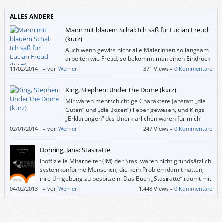
ALLES ANDERE
Mann mit blauem Schal: Ich saß für Lucian Freud
(kurz)
Auch wenn gewiss nicht alle MalerInnen so langsam
arbeiten wie Freud, so bekommt man einen Eindruck
davon, was alles hinter einem einzelnen Pinselstrich
11/02/2014
–
von
Werner
371 Views –
0 Kommentare
liegen kann (und dass es Freud bestimmt nicht darauf ankommt, uns mit
realistischer Akt-Malerei zu schockieren).
King, Stephen: Under the Dome (kurz)
Mir wären mehrschichtige Charaktere (anstatt „die
Guten“ und „die Bösen“) lieber gewesen, und Kings
„Erklärungen“ des Unerklärlichen waren für mich
noch nie befriedigend.
02/01/2014
–
von
Werner
247 Views –
0 Kommentare
Döhring, Jana: Stasiratte
Inoffizielle Mitarbeiter (IM) der Stasi waren nicht grundsätzlich
systemkonforme Menschen, die kein Problem damit hatten,
ihre Umgebung zu bespitzeln. Das Buch „Stasiratte“ räumt mit
diesem Vorurteil überzeugend auf.
04/02/2013
–
von
Werner
1.448 Views –
0 Kommentare