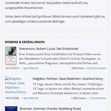
Unterhalb finden Sie immer (bei jedem Seitenaufruf) neu
ausgewählte Rezensionen.
Unter dem Artikel (auf größeren Bildschirmen auch daneben) gibt es
zum jeweiligen Artikel passende Beiträge.
ROMANE & ERZÄHLUNGEN
Stevenson, Robert Louis: Die Schatzinsel
Eine Schatzsuche! Eine Schiffsfahrt mit Piraten!! Allen voran
der Wendehals-Schurke John Silver!!! Und als Dreingabe, so
Nohl, „sprachliche Prägnanz, atmosphärische Dichte und
lebendige Charakterisierung”. Braucht das Leserherz mehr?
13/12/2013
–
von
Werner
638 Views –
0 Kommentare
Mağden, Perihan: Zwei Mädchen: Istanbul-Story
19 Tage dauert diese amitié fou zweier 16-Jähriger,
19 Tage, in denen vor allem Behiye ununterbrochen
auf Messers Schneide balanciert, in denen viele
Treuschwüre geleistet und Tränen vergossen
14/07/2008
–
von
Werner
1.096 Views –
1 Kommentar
werden, in denen Mağden einige der riesigen Minidramen
zusammendrängt, welche Pubertierende und ihre Freunde, aber auch
Bosman, Herman Charles: Mafeking Road
ihre Verwandten erleben.