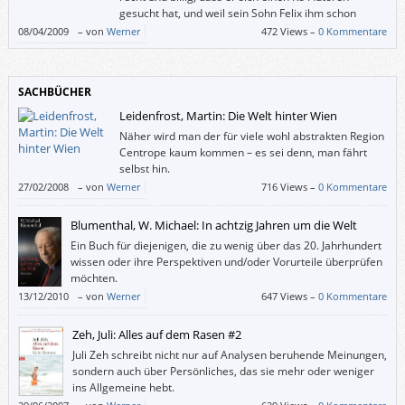
gesucht hat, und weil sein Sohn Felix ihm schon
längst beim Recherchieren geholfen hatte, durfte er
08/04/2009
–
von
Werner
472 Views –
0 Kommentare
bei „Abgebrüht“ (und beim noch nicht auf Deutsch erschienenen „Silks“)
auch mitschreiben.
SACHBÜCHER
Leidenfrost, Martin: Die Welt hinter Wien
Näher wird man der für viele wohl abstrakten Region
Centrope kaum kommen – es sei denn, man fährt
selbst hin.
27/02/2008
–
von
Werner
716 Views –
0 Kommentare
Blumenthal, W. Michael: In achtzig Jahren um die Welt
Ein Buch für diejenigen, die zu wenig über das 20. Jahrhundert
wissen oder ihre Perspektiven und/oder Vorurteile überprüfen
möchten.
13/12/2010
–
von
Werner
647 Views –
0 Kommentare
Zeh, Juli: Alles auf dem Rasen #2
Juli Zeh schreibt nicht nur auf Analysen beruhende Meinungen,
sondern auch über Persönliches, das sie mehr oder weniger
ins Allgemeine hebt.