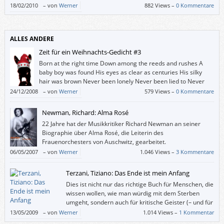
18/02/2010
–
von
Werner
882 Views –
0 Kommentare
ALLES ANDERE
Zeit für ein Weihnachts-Gedicht #3
Born at the right time Down among the reeds and rushes A
baby boy was found His eyes as clear as centuries His silky
hair was brown Never been lonely Never been lied to Never
had to scuffle in fear Nothing denied to Born at the instant The
24/12/2008
–
von
Werner
579 Views –
0 Kommentare
church bells chime And the whole world […]
Newman, Richard: Alma Rosé
22 Jahre hat der Musikkritiker Richard Newman an seiner
Biographie über Alma Rosé, die Leiterin des
Frauenorchesters von Auschwitz, gearbeitet.
06/05/2007
–
von
Werner
1.046 Views –
3 Kommentare
Terzani, Tiziano: Das Ende ist mein Anfang
Dies ist nicht nur das richtige Buch für Menschen, die
wissen wollen, wie man würdig mit dem Sterben
umgeht, sondern auch für kritische Geister (– und für
solche, die an einem Crashkurs „Asien in der zweiten
13/05/2009
–
von
Werner
1.014 Views –
1 Kommentar
Hälfte des 20. Jahrhunderts“ interessiert sind).