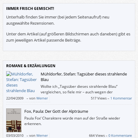
IMMER FRISCH GEMISCHT!
Unterhalb finden Sie immer (bei jedem Seitenaufruf) neu
ausgewählte Rezensionen.
Unter dem Artikel (auf größeren Bildschirmen auch daneben) gibt es
zum jeweiligen Artikel passende Beiträge.
ROMANE & ERZÄHLUNGEN
Mühldorfer, Stefan: Tagsüber dieses strahlende
Blau
Wollte ich „Tagsüber dieses strahlende Blau“
vergleichen, so fiele mir – auch wegen der
Männerperspektive – Richard Fords „Sportreporter“
22/04/2009
–
von
Werner
517 Views –
1 Kommentar
ein. Stefan Mühldorfers Roman gibt sich allerdings souveräner, als er ist.
Fox, Paula: Der Gott der Alpträume
Paula Fox‘ Charaktere würde man auf der Straße wieder
erkennen.
03/03/2010
–
von
Werner
664 Views –
0 Kommentare