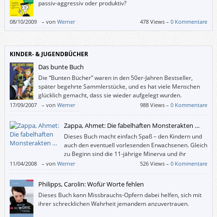
passiv-aggressiv oder produktiv?
08/10/2009
–
von
Werner
478 Views –
0 Kommentare
KINDER- & JUGENDBÜCHER
Das bunte Buch
Die “Bunten Bücher” waren in den 50er-Jahren Bestseller,
später begehrte Sammlerstücke, und es hat viele Menschen
glücklich gemacht, dass sie wieder aufgelegt wurden.
17/09/2007
–
von
Werner
988 Views –
0 Kommentare
Zappa, Ahmet: Die fabelhaften Monsterakten …
Dieses Buch macht einfach Spaß – den Kindern und
auch den eventuell vorlesenden Erwachsenen. Gleich
zu Beginn sind die 11-jährige Minerva und ihr
jüngerer Bruder Max in höchster Gefahr, denn beim
11/04/2008
–
von
Werner
526 Views –
0 Kommentare
Versuch, ihren von der „abscheulichsten und grausamsten Gruselbestie“
namens Zarmaglorg entführten Vater zu befreien, sind sie von dieser
Philipps, Carolin: Wofür Worte fehlen
selbst gefangen genommen worden und schweben in Käfigen über
Dieses Buch kann Missbrauchs-Opfern dabei helfen, sich mit
einem Abgrund, in dem Lava brodelt.
ihrer schrecklichen Wahrheit jemandem anzuvertrauen.