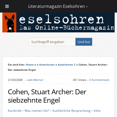
Literaturmagazin Eselsohren –
Sie sind hier:
Home
»
»
AutorInnen
»
AutorInnen C
» Cohen, Stuart Archer:
Der siebzehnte Engel
21/03/2008
–
von
Werner
451 Views –
0 Kommentare
Cohen, Stuart Archer: Der
siebzehnte Engel
Kurzkritik
–
Was meinen Sie?
–
Ausführliche Besprechung
–
Infos