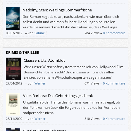
Nadolny, Sten: Weitlings Sommerfrische
Der Roman regt dazu an, nachzudenken, wie man über sich
selbst denkt und wie man frühere Handlungen beurteilen
würde. Lesenswert macht ihn die Tatsache, dass Weitlings
Aufenthalt in der Vergangenheit so ausführlich geschildert
09/07/2012
–
von
Sabine
784 Views –
0 Kommentare
wird – mit jedem Detail und jeder neuen Veränderung fragt sich der
Leser ebenso wie Weitling, was sich wohl noch verändern wird und
welche Auswirkungen das hat.
KRIMIS & THRILLER
Claassen, Utz: Atomblut
Wird unser Wirtschaftssystem tatsächlich von Hollywood-Film-
Bösewichten beherrscht? Und müssen wir uns das allen
Ernstes von einem Wirtschaftsexperten sagen lassen?
27/04/2012
–
von
Werner
671 Views –
0 Kommentare
Vine, Barbara: Das Geburtstagsgeschenk
Ungefähr ab der Hälfte des Romans war mir relativ egal, ob
der Politiker nun über die Folgen seiner sexuellen Vorlieben
stolpert oder nicht.
25/11/2009
–
von
Werner
510 Views –
0 Kommentare
Cussler (Scott): Sabotage