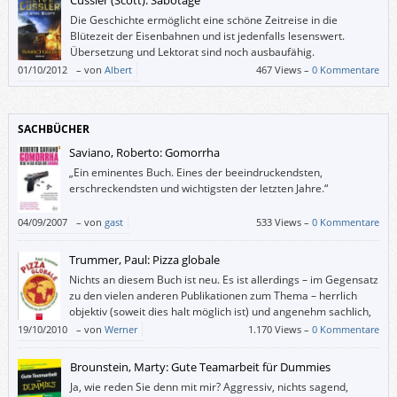
Die Geschichte ermöglicht eine schöne Zeitreise in die
Blütezeit der Eisenbahnen und ist jedenfalls lesenswert.
Übersetzung und Lektorat sind noch ausbaufähig.
01/10/2012
–
von
Albert
467 Views –
0 Kommentare
SACHBÜCHER
Saviano, Roberto: Gomorrha
„Ein eminentes Buch. Eines der beeindruckendsten,
erschreckendsten und wichtigsten der letzten Jahre.“
04/09/2007
–
von
gast
533 Views –
0 Kommentare
Trummer, Paul: Pizza globale
Nichts an diesem Buch ist neu. Es ist allerdings – im Gegensatz
zu den vielen anderen Publikationen zum Thema – herrlich
objektiv (soweit dies halt möglich ist) und angenehm sachlich,
ohne deswegen trocken oder ungenießbar zu sein.
19/10/2010
–
von
Werner
1.170 Views –
0 Kommentare
Brounstein, Marty: Gute Teamarbeit für Dummies
Ja, wie reden Sie denn mit mir? Aggressiv, nichts sagend,