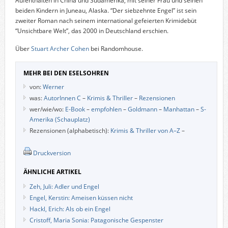
Aufenthalten in China und Südamerika, mit seiner Frau und seinen
beiden Kindern in Juneau, Alaska. “Der siebzehnte Engel” ist sein
zweiter Roman nach seinem international gefeierten Krimidebüt
“Unsichtbare Welt”, das 2000 in Deutschland erschien.
Über
Stuart Archer Cohen
bei Randomhouse.
MEHR BEI DEN ESELSOHREN
von:
Werner
was:
AutorInnen C
–
Krimis & Thriller
–
Rezensionen
wer/wie/wo:
E-Book
–
empfohlen
–
Goldmann
–
Manhattan
–
S-
Amerika (Schauplatz)
Rezensionen (alphabetisch):
Krimis & Thriller von A–Z
–
Druckversion
ÄHNLICHE ARTIKEL
Zeh, Juli: Adler und Engel
Engel, Kerstin: Ameisen küssen nicht
Hackl, Erich: Als ob ein Engel
Cristoff, Maria Sonia: Patagonische Gespenster