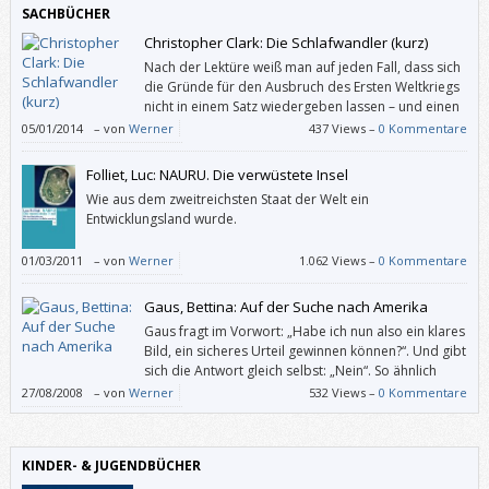
SACHBÜCHER
Christopher Clark: Die Schlafwandler (kurz)
Nach der Lektüre weiß man auf jeden Fall, dass sich
die Gründe für den Ausbruch des Ersten Weltkriegs
nicht in einem Satz wiedergeben lassen – und einen
einzigen Staat als Auslöser wird man auch nicht
05/01/2014
–
von
Werner
437 Views –
0 Kommentare
benennen können.
Folliet, Luc: NAURU. Die verwüstete Insel
Wie aus dem zweitreichsten Staat der Welt ein
Entwicklungsland wurde.
01/03/2011
–
von
Werner
1.062 Views –
0 Kommentare
Gaus, Bettina: Auf der Suche nach Amerika
Gaus fragt im Vorwort: „Habe ich nun also ein klares
Bild, ein sicheres Urteil gewinnen können?“. Und gibt
sich die Antwort gleich selbst: „Nein“. So ähnlich
war’s bei mir auch: Dieses Buch ist ziemlich spurlos
27/08/2008
–
von
Werner
532 Views –
0 Kommentare
an mir vorübergegangen.
KINDER- & JUGENDBÜCHER