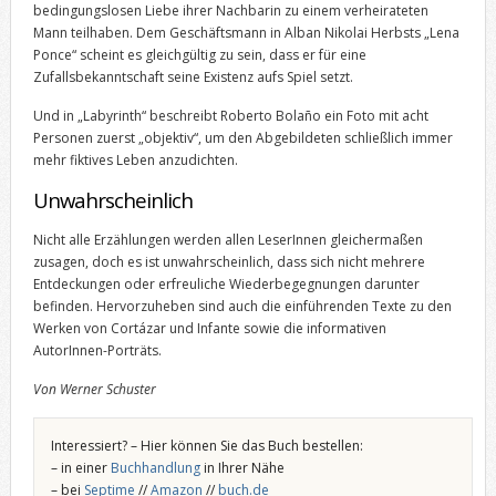
bedingungslosen Liebe ihrer Nachbarin zu einem verheirateten
Mann teilhaben. Dem Geschäftsmann in Alban Nikolai Herbsts „Lena
Ponce“ scheint es gleichgültig zu sein, dass er für eine
Zufallsbekanntschaft seine Existenz aufs Spiel setzt.
Und in „Labyrinth“ beschreibt Roberto Bolaño ein Foto mit acht
Personen zuerst „objektiv“, um den Abgebildeten schließlich immer
mehr fiktives Leben anzudichten.
Unwahrscheinlich
Nicht alle Erzählungen werden allen LeserInnen gleichermaßen
zusagen, doch es ist unwahrscheinlich, dass sich nicht mehrere
Entdeckungen oder erfreuliche Wiederbegegnungen darunter
befinden. Hervorzuheben sind auch die einführenden Texte zu den
Werken von Cortázar und Infante sowie die informativen
AutorInnen-Porträts.
Von Werner Schuster
Interessiert? – Hier können Sie das Buch bestellen:
– in einer
Buchhandlung
in Ihrer Nähe
– bei
Septime
//
Amazon
//
buch.de