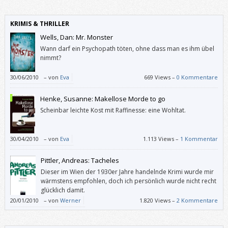
KRIMIS & THRILLER
Wells, Dan: Mr. Monster
Wann darf ein Psychopath töten, ohne dass man es ihm übel
nimmt?
30/06/2010
–
von
Eva
669 Views –
0 Kommentare
Henke, Susanne: Makellose Morde to go
Scheinbar leichte Kost mit Raffinesse: eine Wohltat.
30/04/2010
–
von
Eva
1.113 Views –
1 Kommentar
Pittler, Andreas: Tacheles
Dieser im Wien der 1930er Jahre handelnde Krimi wurde mir
wärmstens empfohlen, doch ich persönlich wurde nicht recht
glücklich damit.
20/01/2010
–
von
Werner
1.820 Views –
2 Kommentare