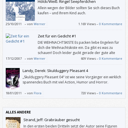
Hölck/Weiß: Ringel Seepferdchen
Allein wegen der Bilder sollten Sie sich dieses Buch
kaufen – und Ihrem Kind auch.
25/10/2011
–
von
Werner
1.169 Views –
0 Kommentare
Zeit für ein Gedicht #1
DIE WEIHNACHTSKISTE Es packen liebe Engelein für
dich die Weihnachtskiste ein. Da gibt es was zu
schauen! Doch leider guckt gerade der gute alte
Mond herein und dem ist nicht zu trauen. Da
17/12/2007
–
von
Werner
609 Views –
0 Kommentare
fürchten sich die Engelein er plaudert’s aus, und tun im Nu die
Weihnachtskiste wieder zu. Wie schade! (Aus Die Himmelsküche von Ida
Landy, Derek: Skulduggery Pleasant 4
[…]
„Skulduggery Pleasant 04“ ist wie seine Vorgänger ein wirklich
spannendes Buch mit viel Action, Humor und Horror.
18/01/2011
–
von
Flora
720 Views –
0 Kommentare
ALLES ANDERE
Strand, Jeff: Grabräuber gesucht
In den ersten beiden Dritteln setzt der Autor seine Figuren