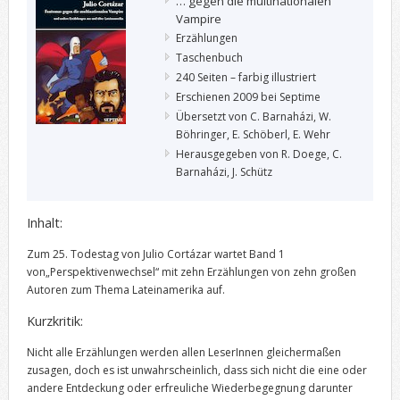
… gegen die multinationalen
Vampire
Erzählungen
Taschenbuch
240 Seiten – farbig illustriert
Erschienen 2009 bei Septime
Übersetzt von C. Barnaházi, W.
Böhringer, E. Schöberl, E. Wehr
Herausgegeben von R. Doege, C.
Barnaházi, J. Schütz
Inhalt:
Zum 25. Todestag von Julio Cortázar wartet Band 1
von„Perspektivenwechsel“ mit zehn Erzählungen von zehn großen
Autoren zum Thema Lateinamerika auf
.
Kurzkritik:
Nicht alle Erzählungen werden allen LeserInnen gleichermaßen
zusagen, doch es ist unwahrscheinlich, dass sich nicht die eine oder
andere Entdeckung oder erfreuliche Wiederbegegnung darunter