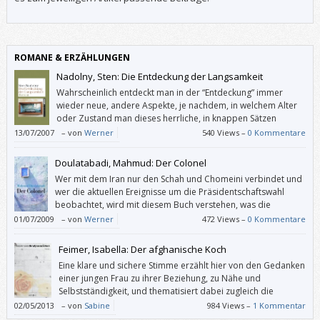
ROMANE & ERZÄHLUNGEN
Nadolny, Sten: Die Entdeckung der Langsamkeit
Wahrscheinlich entdeckt man in der “Entdeckung” immer
wieder neue, andere Aspekte, je nachdem, in welchem Alter
oder Zustand man dieses herrliche, in knappen Sätzen
geschriebene Buch liest. Und das ist das Schöne an großer
13/07/2007
–
von
Werner
540 Views –
0 Kommentare
Kunst: Sie scheint für jede/n einzelne/n und für jedes Alter speziell
geschaffen zu sein.
Doulatabadi, Mahmud: Der Colonel
Wer mit dem Iran nur den Schah und Chomeini verbindet und
wer die aktuellen Ereignisse um die Präsidentschaftswahl
beobachtet, wird mit diesem Buch verstehen, was die
Menschen bewegt, bei Lebensgefahr gegen das Wahlergebnis
01/07/2009
–
von
Werner
472 Views –
0 Kommentare
zu protestieren.
Feimer, Isabella: Der afghanische Koch
Eine klare und sichere Stimme erzählt hier von den Gedanken
einer jungen Frau zu ihrer Beziehung, zu Nähe und
Selbstständigkeit, und thematisiert dabei zugleich die
Schwierigkeit, einer Geschichte gerecht zu werden.
02/05/2013
–
von
Sabine
984 Views –
1 Kommentar