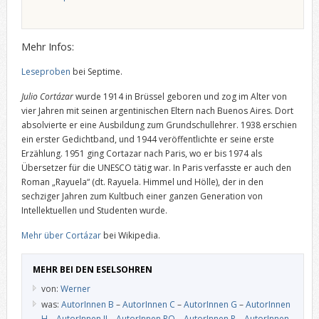
Mehr Infos:
Leseproben
bei Septime.
Julio Cortázar
wurde 1914 in Brüssel geboren und zog im Alter von
vier Jahren mit seinen argentinischen Eltern nach Buenos Aires. Dort
absolvierte er eine Ausbildung zum Grundschullehrer. 1938 erschien
ein erster Gedichtband, und 1944 veröffentlichte er seine erste
Erzählung. 1951 ging Cortazar nach Paris, wo er bis 1974 als
Übersetzer für die UNESCO tätig war. In Paris verfasste er auch den
Roman „Rayuela“ (dt. Rayuela. Himmel und Hölle), der in den
sechziger Jahren zum Kultbuch einer ganzen Generation von
Intellektuellen und Studenten wurde.
Mehr über Cortázar
bei Wikipedia.
MEHR BEI DEN ESELSOHREN
von:
Werner
was:
AutorInnen B
–
AutorInnen C
–
AutorInnen G
–
AutorInnen
H
–
AutorInnen IJ
–
AutorInnen PQ
–
AutorInnen R
–
AutorInnen