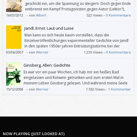
geschickt ein, um die Spannung zu steigern. Doch gegen Ende
entbrennt ein Kampf Protagonisten gegen Autor (Lektor?),
den alle verlieren.
16/03/2012
–
von
Albert
522 Views –
0 Kommentare
Jandl, Ernst: Laut und Luise
Man kann es sich heute kaum vorstellen, dass die
Einzelveröffentlichungen experimenteller Gedichte von Jandl
in den späten 1950er Jahren Entrüstungsstürme bei der
konservativen Kritik ausgelöst haben.
03/06/2007
–
von
Werner
1.235 Views –
0 Kommentare
Ginsberg, Allen: Gedichte
Es war vor ein paar Wochen, ich hab mir ein heißes Bad
eingelassen und Rotwein getrunken und zum ersten Mal in
meinem Leben Ginsberg gelesen. Und während meine Seele
zur Badezimmerdecke und darüber hinaus wanderte, haben
15/12/2008
–
von
Werner
1.552 Views –
1 Kommentar
die Würmer begonnen, an mir zu schmausen. Sinnbildlich. Großartig.
Besser.
NOW PLAYING (JUST LOOKED AT)