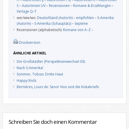
S
–
AutorInnen UV
–
Rezensionen
–
Romane & Erzählungen
–
Verlage Q–T
wer/wie/wo:
Deutschland (AutorIn)
–
empfohlen
–
S-Amerika
(AutorIn)
–
S-Amerika (Schauplatz)
–
Septime
Rezensionen (alphabetisch):
Romane von A–Z
–
Druckversion
ÄHNLICHE ARTIKEL
Die Großstädter (Perspektivenwechsel 03)
Nach S-Amerika!
Sommer, Tobias: Dritte Haut
Happy Ends
Bernières, Louis de: Senor Vivo und die Kokabriefe
Schreiben Sie doch einen Kommentar