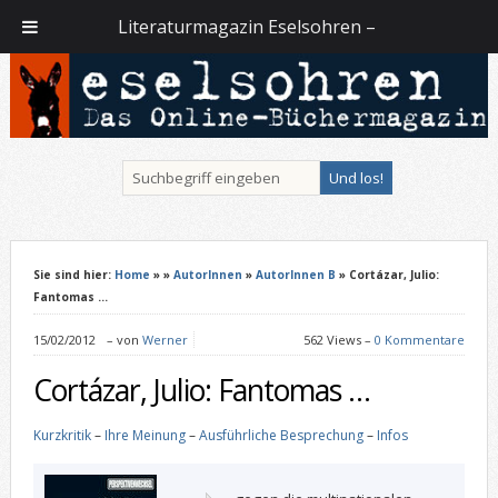
Literaturmagazin Eselsohren –
Sie sind hier:
Home
»
»
AutorInnen
»
AutorInnen B
» Cortázar, Julio:
Fantomas …
15/02/2012
–
von
Werner
562 Views –
0 Kommentare
Cortázar, Julio: Fantomas …
Kurzkritik
–
Ihre Meinung
–
Ausführliche Besprechung
–
Infos