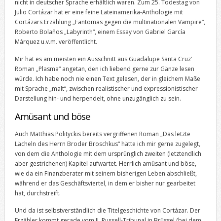
nicht in deutscher Sprache erhältlich waren. Zum 25. Todestag von
Julio Cortázar hat er eine feine Lateinamerika-Anthologie mit
Cortázars Erzählung „Fantomas gegen die multinationalen Vampire“,
Roberto Bolaños „Labyrinth“, einem Essay von Gabriel García
Márquez u.v.m. veröffentlicht.
Mir hat es am meisten ein Ausschnitt aus Guadalupe Santa Cruz‘
Roman „Plasma“ angetan, den ich liebend gerne zur Gänze lesen
würde. Ich habe noch nie einen Text gelesen, der in gleichem Maße
mit Sprache „malt“, zwischen realistischer und expressionistischer
Darstellung hin- und herpendelt, ohne unzugänglich zu sein.
Amüsant und böse
Auch Matthias Polityckis bereits vergriffenen Roman „Das letzte
Lächeln des Herrn Broder Broschkus“ hätte ich mir gerne zugelegt,
von dem die Anthologie mit dem ursprünglich zweiten (letztendlich
aber gestrichenen) Kapitel aufwartet. Herrlich amüsant und böse,
wie da ein Finanzberater mit seinem bisherigen Leben abschließt,
während er das Geschäftsviertel, in dem er bisher nur gearbeitet
hat, durchstreift.
Und da ist selbstverständlich die Titelgeschichte von Cortázar. Der
Erzähler kommt gerade vom II. Russell-Tribunal in Brüssel (bei dem