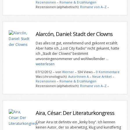
Rezensionen
–
Romane & Erzählungen
Rezensionen (alphabetisch):
Romane von A–Z
–
Alarcón, Daniel: Stadt der Clowns
Das alles ist gut, einnehmend und gekonnt erzählt.
Aber hätte ich „Lost City Radio“ nicht gekannt, hätte
ich „Stadt der Clowns“ bestimmt
unvoreingenommener und wohlwollender
…
weiterlesen
07/12/2012
–
von
Werner
– 534 Views –
0 Kommentare
Was (chronologisch):
AutorInnen A
–
Neue Artikel
–
Rezensionen
–
Romane & Erzählungen
Rezensionen (alphabetisch):
Romane von A–Z
–
Aira, César: Der Literaturkongress
César Aira ist definitiv ein „kinky boy“. Ich kennen
keinen Autor, der so aberwitzig, klug und kunstfertig