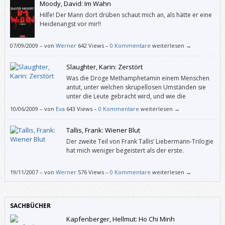
Moody, David: Im Wahn
Hilfe! Der Mann dort drüben schaut mich an, als hätte er eine
Heidenangst vor mir!!
07/09/2009
–
von
Werner
642 Views –
0 Kommentare
weiterlesen →
Slaughter, Karin: Zerstört
Was die Droge Methamphetamin einem Menschen
antut, unter welchen skrupellosen Umständen sie
unter die Leute gebracht wird, und wie die
rechtsradikale Szene in Amerika hier ihre Hände im
10/06/2009
–
von
Eva
643 Views –
0 Kommentare
weiterlesen →
Spiel hat, hat „eschu“ mit wachsendem Entsetzen gelesen.
Tallis, Frank: Wiener Blut
Der zweite Teil von Frank Tallis’ Liebermann-Trilogie
hat mich weniger begeistert als der erste.
19/11/2007
–
von
Werner
576 Views –
0 Kommentare
weiterlesen →
SACHBÜCHER
Kapfenberger, Hellmut: Ho Chi Minh