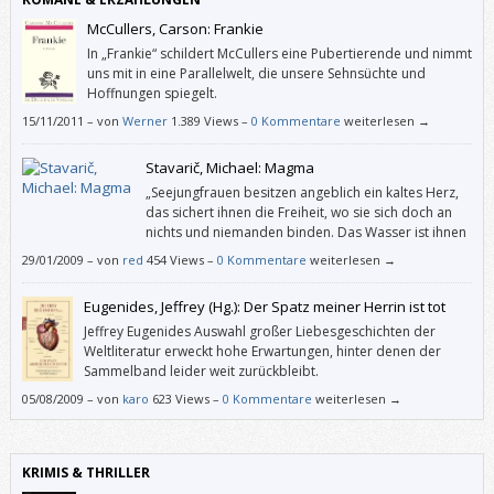
McCullers, Carson: Frankie
In „Frankie“ schildert McCullers eine Pubertierende und nimmt
uns mit in eine Parallelwelt, die unsere Sehnsüchte und
Hoffnungen spiegelt.
15/11/2011
–
von
Werner
1.389 Views –
0 Kommentare
weiterlesen →
Stavarič, Michael: Magma
„Seejungfrauen besitzen angeblich ein kaltes Herz,
das sichert ihnen die Freiheit, wo sie sich doch an
nichts und niemanden binden. Das Wasser ist ihnen
Himmel und Haut, vermutlich auch ihr letzter
29/01/2009
–
von
red
454 Views –
0 Kommentare
weiterlesen →
Hoffnungsschimmer. Ich selbst hoffe gar nichts mehr, ich weiß, wo die
guten Gedanken enden und auch jene, die es hätten werden können.“
Eugenides, Jeffrey (Hg.): Der Spatz meiner Herrin ist tot
Jeffrey Eugenides Auswahl großer Liebesgeschichten der
Weltliteratur erweckt hohe Erwartungen, hinter denen der
Sammelband leider weit zurückbleibt.
05/08/2009
–
von
karo
623 Views –
0 Kommentare
weiterlesen →
KRIMIS & THRILLER