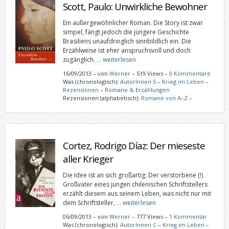
Scott, Paulo: Unwirkliche Bewohner
Ein außergewöhnlicher Roman. Die Story ist zwar
simpel, fängt jedoch die jüngere Geschichte
Brasiliens unaufdringlich sinnbildlich ein. Die
Erzählweise ist eher anspruchsvoll und doch
zugänglich.
… weiterlesen
16/09/2013
–
von
Werner
– 519 Views –
0 Kommentare
Was (chronologisch):
AutorInnen S
–
Krieg im Leben
–
Rezensionen
–
Romane & Erzählungen
Rezensionen (alphabetisch):
Romane von A–Z
–
Cortez, Rodrigo Díaz: Der mieseste
aller Krieger
Die Idee ist an sich großartig: Der verstorbene (!)
Großvater eines jungen chilenischen Schriftstellers
erzählt diesem aus seinem Leben, was nicht nur mit
dem Schriftsteller,
… weiterlesen
06/09/2013
–
von
Werner
– 777 Views –
1 Kommentar
Was (chronologisch):
AutorInnen C
–
Krieg im Leben
–