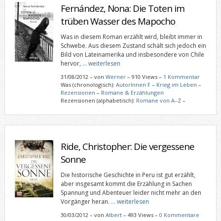
Fernández, Nona: Die Toten im
trüben Wasser des Mapocho
Was in diesem Roman erzählt wird, bleibt immer in
Schwebe. Aus diesem Zustand schält sich jedoch ein
Bild von Lateinamerika und insbesondere von Chile
hervor,
… weiterlesen
31/08/2012
–
von
Werner
– 910 Views –
1 Kommentar
Was (chronologisch):
AutorInnen F
–
Krieg im Leben
–
Rezensionen
–
Romane & Erzählungen
Rezensionen (alphabetisch):
Romane von A–Z
–
Ride, Christopher: Die vergessene
Sonne
Die historische Geschichte in Peru ist gut erzählt,
aber insgesamt kommt die Erzählung in Sachen
Spannung und Abenteuer leider nicht mehr an den
Vorgänger heran.
… weiterlesen
30/03/2012
–
von
Albert
– 493 Views –
0 Kommentare