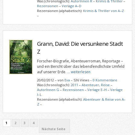
Was (chronologisch):
AutorInnen R
–
Krimis & Thriller
–
Rezensionen
–
Verlage A–D
Rezensionen (alphabetisch):
Krimis & Thriller von A–Z
–
Grann, David: Die versunkene Stadt
Z
Forscher-Biografie, Abenteuerroman, Reportage –
und ein Bericht über das lebensfeindlichste Umfeld
auf unserer Erde.
… weiterlesen
20/02/2012
–
von
Eva
– 536 Views –
0 Kommentare
Was (chronologisch):
2011
–
Abenteuer, Reise
–
AutorInnen G
–
Rezensionen
–
Verlage E–H
–
Verlage
I–L
Rezensionen (alphabetisch):
Abenteuer & Reise von A–
Z
–
1
2
3
4
Nächste Seite