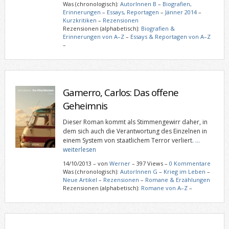
Was (chronologisch):
AutorInnen B
–
Biografien,
Erinnerungen
–
Essays, Reportagen
–
Jänner 2014
–
Kurzkritiken
–
Rezensionen
Rezensionen (alphabetisch):
Biografien &
Erinnerungen von A–Z
–
Essays & Reportagen von A–Z
–
Gamerro, Carlos: Das offene
Geheimnis
Dieser Roman kommt als Stimmengewirr daher, in
dem sich auch die Verantwortung des Einzelnen in
einem System von staatlichem Terror verliert.
…
weiterlesen
14/10/2013
–
von
Werner
– 397 Views –
0 Kommentare
Was (chronologisch):
AutorInnen G
–
Krieg im Leben
–
Neue Artikel
–
Rezensionen
–
Romane & Erzählungen
Rezensionen (alphabetisch):
Romane von A–Z
–