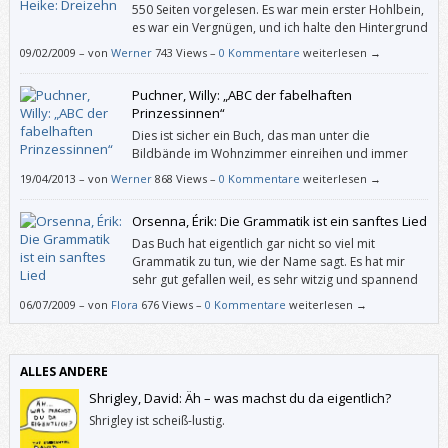
550 Seiten vorgelesen. Es war mein erster Hohlbein,
es war ein Vergnügen, und ich halte den Hintergrund
von „Dreizehn“ für plausibler als den von Stephen
09/02/2009
–
von
Werner
743 Views –
0 Kommentare
weiterlesen →
Kings „Es“.
Puchner, Willy: „ABC der fabelhaften
Prinzessinnen“
Dies ist sicher ein Buch, das man unter die
Bildbände im Wohnzimmer einreihen und immer
wieder hervorholen wird. Kinder werden es später
19/04/2013
–
von
Werner
868 Views –
0 Kommentare
weiterlesen →
ihren Kindern zeigen und immer noch selbst eine Freude daran haben.
Orsenna, Érik: Die Grammatik ist ein sanftes Lied
Das Buch hat eigentlich gar nicht so viel mit
Grammatik zu tun, wie der Name sagt. Es hat mir
sehr gut gefallen weil, es sehr witzig und spannend
geschrieben ist.
06/07/2009
–
von
Flora
676 Views –
0 Kommentare
weiterlesen →
ALLES ANDERE
Shrigley, David: Äh – was machst du da eigentlich?
Shrigley ist scheiß-lustig.