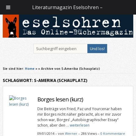
Literaturmagazin Eselsohren –
Sie sind hier:
Home
»
» Archive von S-Amerika (Schauplatz)
SCHLAGWORT: S-AMERIKA (SCHAUPLATZ)
Borges lesen (kurz)
Die Beiträge von Fried, Paz und Yourcenar haben
mir Borges nicht näher gebracht, als er mir zuvor
schon war, Borges‘ „Autobiographischer Essay“
schon, aber den
… weiterlesen
09/01/2014
–
von
Werner
– 286 Views –
0 Kommentare