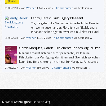
09/09/2010
–
von
Werner
1.143 Views –
0 Kommentare
weiterlesen →
Landy, Derek: Skulduggery Pleasant
Tja, da gehen die Meinungen innerhalb der Familie
ein wenig auseinander: Flora ist von “Skulduggery
Pleasant” sehr angetan (“weil er ein Skelett ist”) und
möchte über das Buch ein Referat halten, und ich
28/01/2008
–
von
Werner
1.235 Views –
4 Kommentare
weiterlesen →
bin halt kein Fantasy-Fan.
García Márquez, Gabriel: Die Abenteuer des Miguel Littín
Márquez macht sich hier zum Sprachrohr, stellt seine
Fähigkeiten zur Verfügung, damit jemand über sich sprechen
kann. Eine Bereicherung – nicht nur für Márquez-Fans sowie
an Filmen und/oder Diktaturen Interessierte.
07/08/2007
–
von
Werner
650 Views –
0 Kommentare
weiterlesen →
NOW PLAYING (JUST LOOKED AT)