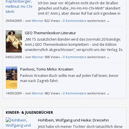
Ich bin zwar vor 40 Jahren nicht durch die Straßen
gelaufen und habe „Ho-Ho-Ho-Chi-Minh“ skandiert
(mit 6?; Anm.), aber dieser Ruf hat sich irgendwie in
mein Gedächtnis gegraben. Und als ich dieses Buch
29/04/2009
–
von
Werner
822 Views –
0 Kommentare
weiterlesen →
sah, wollte ich endlich in Erfahrung bringen, wer dieser Mann war.
GEO Themenlexikon Literatur
„Mit 15 zusätzlichen Bänden wird das (vormals 20-bändige;
Anm.) GEO Themenlexikon komplettiert – und die Edition
unwiderruflich abgeschlossen“, verspricht uns der Verlag. Es
verhält sich also nicht so, dass dem Vollständigkeitswahn
04/02/2008
–
von
Werner
698 Views –
0 Kommentare
weiterlesen →
Verfallene irgendwann die Bände 70 bis 85 auch noch haben werden
müssen.
Pavlovic, Tomo Mirko: Kroatien
Pavlovic Kroatien-Buch sollte man auf jeden Fall lesen, bevor
man nach Zagreb fährt.
14/09/2009
–
von
Werner
482 Views –
0 Kommentare
weiterlesen →
KINDER- & JUGENDBÜCHER
Hohlbein, Wolfgang und Heike: Dreizehn
Jetzt habe ich meiner Tochter doch tatsächlich diese