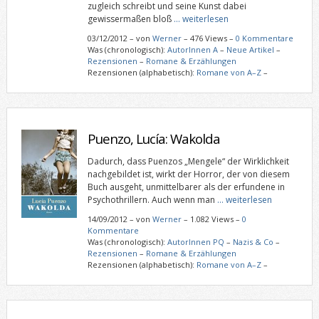
zugleich schreibt und seine Kunst dabei
gewissermaßen bloß
… weiterlesen
03/12/2012
–
von
Werner
– 476 Views –
0 Kommentare
Was (chronologisch):
AutorInnen A
–
Neue Artikel
–
Rezensionen
–
Romane & Erzählungen
Rezensionen (alphabetisch):
Romane von A–Z
–
Puenzo, Lucía: Wakolda
Dadurch, dass Puenzos „Mengele“ der Wirklichkeit
nachgebildet ist, wirkt der Horror, der von diesem
Buch ausgeht, unmittelbarer als der erfundene in
Psychothrillern. Auch wenn man
… weiterlesen
14/09/2012
–
von
Werner
– 1.082 Views –
0
Kommentare
Was (chronologisch):
AutorInnen PQ
–
Nazis & Co
–
Rezensionen
–
Romane & Erzählungen
Rezensionen (alphabetisch):
Romane von A–Z
–