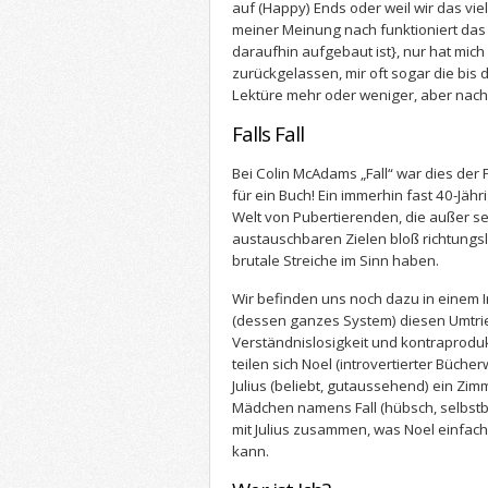
auf (Happy) Ends oder weil wir das vie
meiner Meinung nach funktioniert da
daraufhin aufgebaut ist}, nur hat mich
zurückgelassen, mir oft sogar die bis d
Lektüre mehr oder weniger, aber nach
Falls Fall
Bei Colin McAdams „Fall“ war dies der F
für ein Buch! Ein immerhin fast 40-Jähr
Welt von Pubertierenden, die außer se
austauschbaren Zielen bloß richtungs
brutale Streiche im Sinn haben.
Wir befinden uns noch dazu in einem 
(dessen ganzes System) diesen Umtrie
Verständnislosigkeit und kontraproduk
teilen sich Noel (introvertierter Büc
Julius (beliebt, gutaussehend) ein Zim
Mädchen namens Fall (hübsch, selbstbew
mit Julius zusammen, was Noel einfach 
kann.