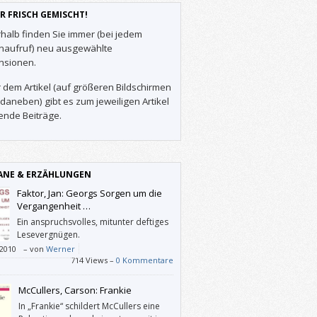
R FRISCH GEMISCHT!
halb finden Sie immer (bei jedem
enaufruf) neu ausgewählte
nsionen.
 dem Artikel (auf größeren Bildschirmen
daneben) gibt es zum jeweiligen Artikel
ende Beiträge.
NE & ERZÄHLUNGEN
Faktor, Jan: Georgs Sorgen um die
Vergangenheit …
Ein anspruchsvolles, mitunter deftiges
Lesevergnügen.
/2010
–
von
Werner
714 Views –
0 Kommentare
McCullers, Carson: Frankie
In „Frankie“ schildert McCullers eine