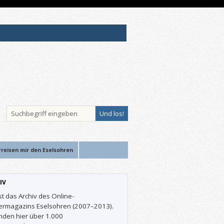
rreisen mir den Eselsohren
IV
st das Archiv des Online-
ermagazins Eselsohren (2007–2013).
inden hier über 1.000