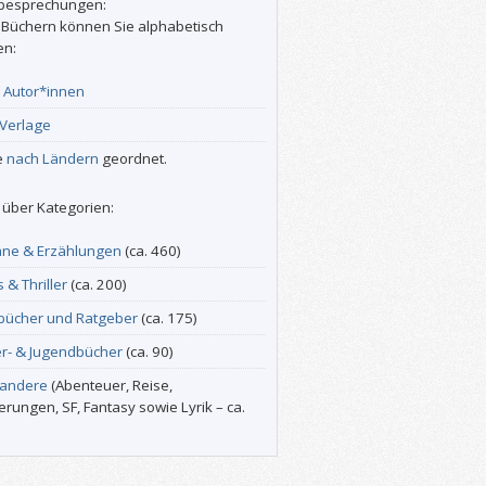
besprechungen:
 Büchern können Sie alphabetisch
en:
r
Autor*innen
Verlage
e
nach Ländern
geordnet.
über Kategorien:
ne & Erzählungen
(ca. 460)
s & Thriller
(ca. 200)
bücher und Ratgeber
(ca. 175)
er- & Jugendbücher
(ca. 90)
 andere
(Abenteuer, Reise,
erungen, SF, Fantasy sowie Lyrik – ca.