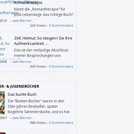
Romantherapie
Kennt die „Romantherapie“ für
jede Lebenslage das richtige Buch?
Schaden kann sie mit Sicherheit
/2013
–
von
Werner
 – und im „schlimmsten“ Fall hat man ein
526 Views –
0 Kommentare
gute Bücher mehr gelesen. Auf jeden Fall
mt man mit der „Romantherapie“ ein
Zell, Helmut: So steigern Sie Ihre
öhnliches Kompendium an wertvollen
Aufmerksamkeit …
ipps.
Das ist der vorläufige Abschluss
meiner Besprechungen von
Gesundheits-Ratgebern. Und
/2008
–
von
Werner
nd man in den meisten anderen Ratgebern
454 Views –
0 Kommentare
weiligen – in aller Kürze verabreichten –
lagen in der Regel glauben muss und dann
en vorgeschlagen bekommt, die man
ER- & JUGENDBÜCHER
obiert oder auch nicht, weiht Helmut Zell
hrlich und verständlich in die „Theorie der
Das bunte Buch
rksamkeit“ ein.
Die “Bunten Bücher” waren in den
50er-Jahren Bestseller, später
begehrte Sammlerstücke, und es hat
viele Menschen glücklich gemacht,
/2007
–
von
Werner
sie wieder aufgelegt wurden.
988 Views –
0 Kommentare