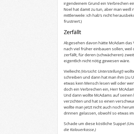
irgendeinem Grund ein Verbrechen ein
Noel hat damit zu tun, aber man weiß n
mittlerweile: ich hab‘s nicht herausb
frustriert.)
Zerfällt
Abgesehen davon hätte McAdam das 
nach viel früher einbauen sollen, weil 
zerfällt, für deren (schwächeren) zwe
eigentlich nicht nötig gewesen wäre.
Vielleicht
(Vorsicht: Unterstellung!)
wollt
schreiben und dann hat man ihm (zu Un
etwas kein Mensch lesen will oder wen
doch ein Verbrechen ein, Herr McAdam
Und dann wollte McAdams auf seinen k
verzichten und hat so einen verschwur
wollte man jetzt nicht auch noch heru
drinnen gelassen, obwohl so etwas imm
Schade um diese köstliche Suppe!
(Und
die Kalauerkasse.)