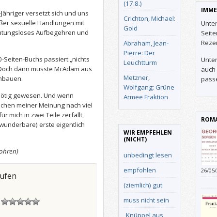
(17.8.)
IMME
-Jähriger versetzt sich und uns
Crichton, Michael:
ußer sexuelle Handlungen mit
Unter
Gold
ichtungsloses Aufbegehren und
Seit
Reze
Abraham, Jean-
Pierre: Der
-Seiten-Buchs passiert „nichts
Unter
Leuchtturm
n. Doch dann musste McAdam aus
auch 
Metzner,
nbauen.
pass
Wolfgang: Grüne
nötig gewesen. Und wenn
Armee Fraktion
chen meiner Meinung nach viel
r mich in zwei Teile zerfällt,
ROMA
wunderbare) erste eigentlich
WIR EMPFEHLEN
(NICHT)
sohren)
unbedingt lesen
empfohlen
26/05
aufen
(ziemlich) gut
muss nicht sein
!
„Knüppel aus