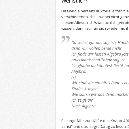
Wer ist Ich?
Das wird einerseits auktorial erzählt,
verschiedenen Ichs – wobei nicht ganz k
diesem/diesen Ich/s tatsächlich „verbi
wissen, dann ist man sich wieder nicht 
Du siehst gut aus sag ich, Händ
denn wir wollen beide mehr.
Ich finde wir lassen Algebra je
amerikanischen Tabak sag ich.
Ich glaube du könntest Recht ha
Algebra.
(–)
Wir sind wie ein altes Paar. Letz
Kinder kriegen.
Wie sollen wir das denn machen 
Ich zeigs dir.
Nach Algebra.
Bis ungefähr zur Hälfte des Knapp-400
sonst“ und das ist großartig zu lese