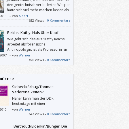
den gentechnisch veränderten Wespen
hätte sich viel mehr machen lassen als
die maßlos übertriebenen
/2011
–
von
Albert
monster, die einen an die Ungeheuer aus
622 Views –
0 Kommentare
 Potter erinnern.
Reichs, Kathy: Hals über Kopf
Wie geht sich das aus? Kathy Reichs
arbeitet als forensische
Anthropologin, ist als Professorin für
Anthropologie und als FBI-Dozentin
/2007
–
von
Werner
 und hat zahlreiche wissenschaftliche
496 Views –
0 Kommentare
ften veröffentlicht. (Einen Ehemann und drei
r “hat” sie auch noch.) – Wie schafft man da
zlich noch ca. einen Roman pro Jahr?
BÜCHER
Siebeck/Schug/Thomas:
Verlorene Zeiten?
Näher kann man der DDR
heutzutage mit einer
populärwissenschaftlichen
/2010
–
von
Werner
kation nicht mehr kommen.
647 Views –
0 Kommentare
Berthoud/Elderkin/Bünger: Die