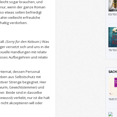
lleicht sogar brauchen, und
s nur, wenn der ganze Roman
 so etwas selten befriedigt
03/10
ahin vielleicht erfreuliche
Super
haltig verdorben.
Harry
all.
(Sorry für den Kalauer.)
Was
iger versetzt sich und uns in die
19/10
xuelle Handlungen mit relativ
tätig
loses Aufbegehren und relativ
Schri
Kinde
zusät
Internat, dessen Personal
SACH
ben aus Selbstschutz mit
tiver Strenge begegnet. Hier
herwurm, Gewichtstemmer) und
mer. Beide sind in dasselbe
usst) verliebt, nur ist die halt
19/07
nicht akzeptieren will oder
Publi