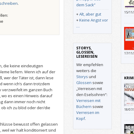
schreiben
.
dem Sack“
15/11
+
Alt, aber gut
llen:
+
Keine Angst vor
he
…
STORYS,
GLOSSEN,
17/11
LESEREISEN
in ihn
Wir empfehlen
, die keine eindeutigen
weiters die
eme liefern. Wenn ich auf der
Storys
und
, wer der Täter ist, dann lese
KRIM
Glossen
sowie
und wenn ich‘s dann trotzdem
„Verreisen mit
tiv verzweifelt im ganzen Buch
den Eselsohren“:
, wo es einen Hinweis darauf
Verreisen mit
ng dann immer noch nicht
Büchern
sowie
 ob ich zu blöd oder der/die
18/07
Verreisen im
einen
Kopf
.
sich,
chlüsse bewusst offen gelassen
verkau
weil wir halt konditioniert sind