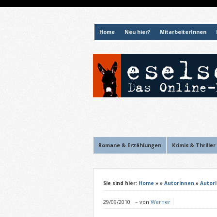
Home
Neu hier?
MitarbeiterInnen
Romane & Erzählungen
Krimis & Thriller
Sie sind hier:
Home
»
»
AutorInnen
»
Autor
29/09/2010
–
von
Werner