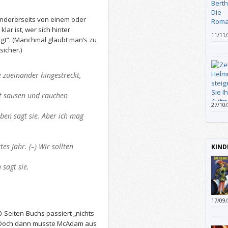
 andererseits von einem oder
lar ist, wer sich hinter
11/11
rgt“. (Manchmal glaubt man‘s zu
nicht
sicher.)
paar 
bekom
ungew
e zueinander hingestreckt,
Leset
tzt sausen und rauchen
27/10
währe
ben sagt sie. Aber ich mag
die je
Grund
Übung
tes Jahr. (–) Wir sollten
KIND
auspr
ausfü
sagt sie.
Aufme
17/09
dass 
-Seiten-Buchs passiert „nichts
n. Doch dann musste McAdam aus