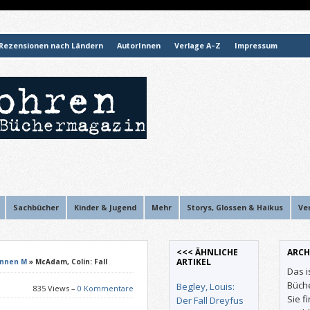
Rezensionen nach Ländern
AutorInnen
Verlage A–Z
Impressum
Sachbücher
Kinder & Jugend
Mehr
Storys, Glossen & Haikus
Ve
<<< ÄHNLICHE
ARCH
ARTIKEL
Innen M
» McAdam, Colin: Fall
Das i
Büch
Begley, Louis:
835 Views –
0 Kommentare
Sie f
Der Fall Dreyfus