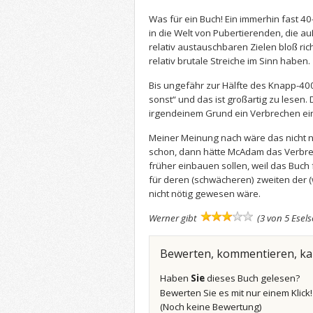
Was für ein Buch! Ein immerhin fast 40
in die Welt von Pubertierenden, die a
relativ austauschbaren Zielen bloß r
relativ brutale Streiche im Sinn haben.
Bis ungefähr zur Hälfte des Knapp-400
sonst“ und das ist großartig zu lese
irgendeinem Grund ein Verbrechen ei
Meiner Meinung nach wäre das nicht 
schon, dann hätte McAdam das Verbre
früher einbauen sollen, weil das Buch fü
für deren (schwächeren) zweiten der (
nicht nötig gewesen wäre.
Werner gibt
(3 von 5 Esel
Bewerten, kommentieren, k
Haben
Sie
dieses Buch gelesen?
Bewerten Sie es mit nur einem Klick
(Noch keine Bewertung)