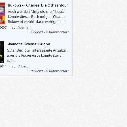
en habe. Nur die Gedichtenden sind mir oft
Bukowski, Charles: Die Ochsentour
l oder zu wenig pointiert.
Auch wer den “dirty old man” hasst,
könnte dieses Buch mögen. Charles
Bukowski erzählt darin wohlgelaunt
darüber, wie er 1980 gemeinsam mit
/2007
–
von
Werner
r letzten Lebensgefährtin Linda Lee
595 Views –
0 Kommentare
chland und dabei auch seine Geburtststadt
nach besucht hat.
Simmons, Wayne: Grippe
Guter Buchtitel, interessante Ansätze,
aber die Fieberkurve könnte steiler
sein.
/2011
–
von
Albert
574 Views –
0 Kommentare