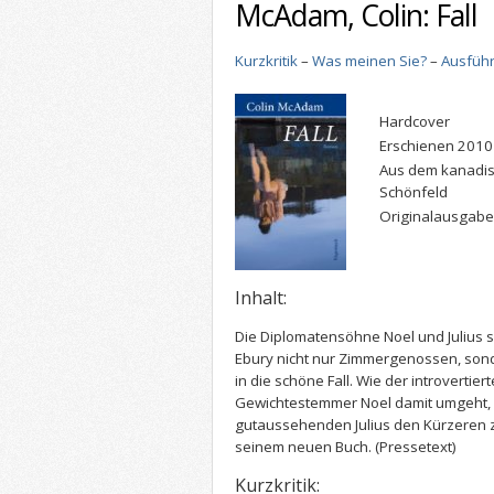
McAdam, Colin: Fall
Kurzkritik
–
Was meinen Sie?
–
Ausführ
Hardcover
Erschienen 201
Aus dem kanadis
Schönfeld
Originalausgabe:
Inhalt:
Die Diplomatensöhne Noel und Julius sin
Ebury nicht nur Zimmergenossen, sond
in die schöne Fall. Wie der introverti
Gewichtestemmer Noel damit umgeht, 
gutaussehenden Julius den Kürzeren z
seinem neuen Buch.
(Pressetext)
Kurzkritik: