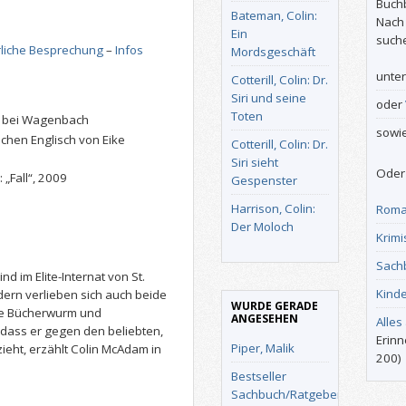
Buch
Bateman, Colin:
Nach
Ein
such
liche Besprechung
–
Infos
Mordsgeschäft
unte
Cotterill, Colin: Dr.
Siri und seine
oder
Toten
0 bei Wagenbach
sowi
chen Englisch von Eike
Cotterill, Colin: Dr.
Siri sieht
Oder 
 „Fall“, 2009
Gespenster
Harrison, Colin:
Roma
Der Moloch
Krimi
Sach
d im Elite-Internat von St.
Kind
ern verlieben sich auch beide
WURDE GERADE
erte Bücherwurm und
ANGESEHEN
Alles
dass er gegen den beliebten,
Erinn
Piper, Malik
ieht, erzählt Colin McAdam in
200)
Bestseller
Sachbuch/Ratgeber