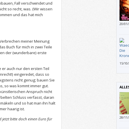
bauen, Fall verschwindet und
icht so recht, was. (Wir wissen
ekommen und das hat mich
20/01
wahrh
Verbrechen meiner Meinung
das Buch für mich in zwei Teile
iten der (wunderbare) erste
15/10
Leser
e er auch nur den ersten Teil
falze
recht!) eingeredet, dass so
schne
igstens nicht genug; bauen Sie
s, so was kommt immer gut.
ALLE
ünstlerischen Anspruch nicht
belten Schluss verfasst, daran
mmäkeln und so hat man ihn halt
er haarig ist.
28/11
 jetzt bitte doch einen Euro für
sentim
mehre