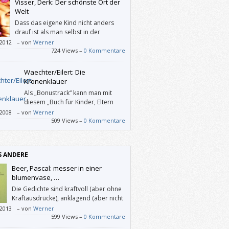
Visser, Derk: Der schönste Ort der
Welt
Dass das eigene Kind nicht anders
drauf ist als man selbst in der
Pubertät, will man nicht wirklich
/2012
–
von
Werner
aben. Vissers Roman kann dem abhelfen.
724 Views –
0 Kommentare
Waechter/Eilert: Die
Kronenklauer
Als „Bonustrack“ kann man mit
diesem „Buch für Kinder, Eltern
und andere anspruchsvolle
/2008
–
von
Werner
Innen“ auch folgende Sachen treiben:
509 Views –
0 Kommentare
n, raten, reimen, puzzlen, malen, singen und
iden.
S ANDERE
Beer, Pascal: messer in einer
blumenvase, …
Die Gedichte sind kraftvoll (aber ohne
Kraftausdrücke), anklagend (aber nicht
politisch), selbstbezogen (aber nicht
/2013
–
von
Werner
ental). Sie erstrecken sich oft über
599 Views –
0 Kommentare
re Seiten, die ich interessiert und angetan