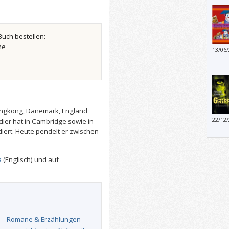
geles
zu vie
Buch bestellen:
he
13/06
seine
Deuts
Ander
ongkong, Dänemark, England
22/12
er hat in Cambridge sowie in
iert. Heute pendelt er zwischen
a
(Englisch) und auf
–
Romane & Erzählungen