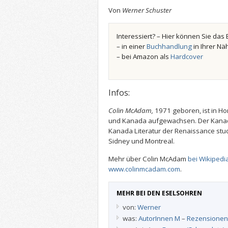
Von
Werner Schuster
Interessiert? – Hier können Sie das 
– in einer
Buchhandlung
in Ihrer Nä
– bei Amazon als
Hardcover
Infos:
Colin McAdam,
1971 geboren, ist in H
und Kanada aufgewachsen. Der Kanadi
Kanada Literatur der Renaissance stud
Sidney und Montreal.
Mehr über Colin McAdam
bei Wikipedi
www.colinmcadam.com
.
MEHR BEI DEN ESELSOHREN
von:
Werner
was:
AutorInnen M
–
Rezensionen