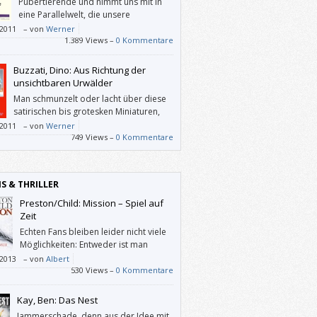
Pubertierende und nimmt uns mit in
eine Parallelwelt, die unsere
Sehnsüchte und Hoffnungen spiegelt.
/2011
–
von
Werner
1.389 Views –
0 Kommentare
Buzzati, Dino: Aus Richtung der
unsichtbaren Urwälder
Man schmunzelt oder lacht über diese
satirischen bis grotesken Miniaturen,
auch oder gerade weil man sich selbst
/2011
–
von
Werner
en wieder findet.
749 Views –
0 Kommentare
IS & THRILLER
Preston/Child: Mission – Spiel auf
Zeit
Echten Fans bleiben leider nicht viele
Möglichkeiten: Entweder ist man
enttäuscht, weil P & C ihre Namen für
/2013
–
von
Albert
 solchen Mist hergeben, oder man ärgert
530 Views –
0 Kommentare
 weil man als treuer Stammleser für dumm
ft wird.
Kay, Ben: Das Nest
Jammerschade, denn aus der Idee mit