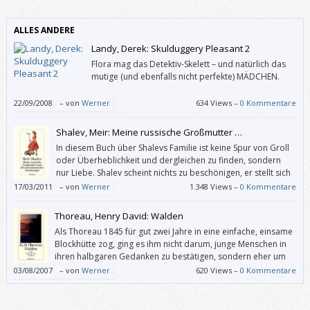
ALLES ANDERE
Landy, Derek: Skulduggery Pleasant 2
Flora mag das Detektiv-Skelett – und natürlich das
mutige (und ebenfalls nicht perfekte) MÄDCHEN.
22/09/2008
–
von
Werner
634 Views –
0 Kommentare
Shalev, Meir: Meine russische Großmutter …
In diesem Buch über Shalevs Familie ist keine Spur von Groll
oder Überheblichkeit und dergleichen zu finden, sondern
nur Liebe. Shalev scheint nichts zu beschönigen, er stellt sich
weder naiv noch kindlich – und doch wirkt alles bezaubernd.
17/03/2011
–
von
Werner
1.348 Views –
0 Kommentare
Thoreau, Henry David: Walden
Als Thoreau 1845 für gut zwei Jahre in eine einfache, einsame
Blockhütte zog, ging es ihm nicht darum, junge Menschen in
ihren halbgaren Gedanken zu bestätigen, sondern eher um
Selbstgenügsamkeit und Selbstbestimmung, um ein möglichst
03/08/2007
–
von
Werner
620 Views –
0 Kommentare
einfaches Leben, das genügend Zeit zur Kontemplation lässt.