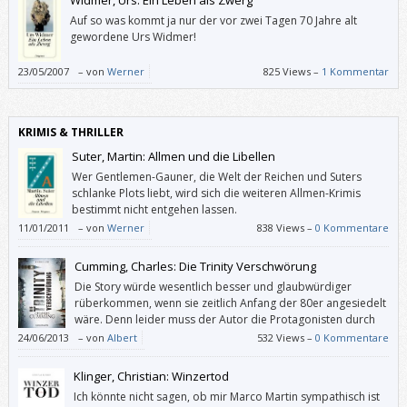
Auf so was kommt ja nur der vor zwei Tagen 70 Jahre alt
gewordene Urs Widmer!
23/05/2007
–
von
Werner
825 Views –
1 Kommentar
KRIMIS & THRILLER
Suter, Martin: Allmen und die Libellen
Wer Gentlemen-Gauner, die Welt der Reichen und Suters
schlanke Plots liebt, wird sich die weiteren Allmen-Krimis
bestimmt nicht entgehen lassen.
11/01/2011
–
von
Werner
838 Views –
0 Kommentare
Cumming, Charles: Die Trinity Verschwörung
Die Story würde wesentlich besser und glaubwürdiger
rüberkommen, wenn sie zeitlich Anfang der 80er angesiedelt
wäre. Denn leider muss der Autor die Protagonisten durch
allerlei Konstruktionen daran hindern, die moderne Technik
24/06/2013
–
von
Albert
532 Views –
0 Kommentare
logisch einzusetzen.
Klinger, Christian: Winzertod
Ich könnte nicht sagen, ob mir Marco Martin sympathisch ist