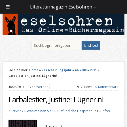
Literaturmagazin Eselsohren –
Sie sind hier:
Home
»
»
Erscheinungsjahr
»
ab 2000
»
2011
»
Larbalestier, Justine: Lügnerin!
18/04/2011
–
von
Werner
917 Views –
0 Kommentare
Larbalestier, Justine: Lügnerin!
Kurzkritik
–
Was meinen Sie?
–
Ausführliche Besprechung
–
Infos
Broschiert