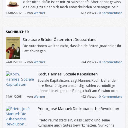
oder nicht, dafür ist er mir zu skizzenhaft. Aber er hat gewiss
das Zeug zu einer sich noch entwickelnden Serienfigur. Sein
erster großer Fall gemahnt an beschaulich-britische (oder
13/06/2012
–
von
Werner
647 Views –
0 Kommentare
gemütlich-wienerische) Whodunits.
SACHBÜCHER
Streitbare Brüder Österreich : Deutschland
Die AutorInnen wollten nicht, dass beide Seiten gnadenlos ihr
Fett abkriegen.
24/03/2010
–
von
Werner
744 Views –
0 Kommentare
Koch, Hannes: Soziale Kapitalisten
Soziale Kapitalisten, sagt Hannes Koch, behandeln
ihre Beschäftigten anständig, zahlen vernünftige
Löhne, beteiligen die Belegschaft am Gewinn oder
gehen sorgsam mit den natürlichen Ressourcen um.
14/01/2008
–
von
Werner
492 Views –
0 Kommentare
Vor allem aber sind sie betriebswirtschaftlich erfolgreich, gerade weil
sie verantwortlich arbeiten – und nicht, obwohl sie höhere soziale und
Prieto, José Manuel: Die kubanische Revolution
ökologische Standards anwenden.
…
Prieto räumt stets ein, dass Castro und seine
Kumpane auch Gutes bewirkt hätten. Nur könne