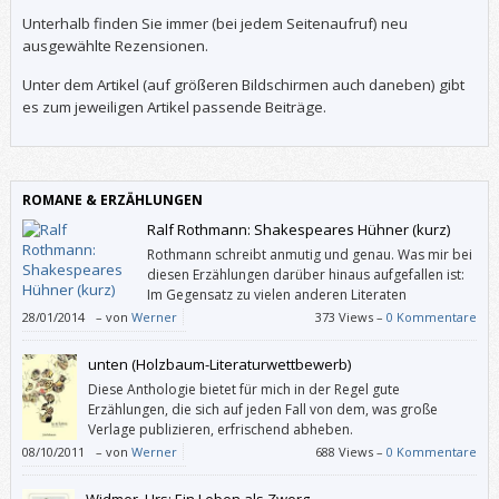
Unterhalb finden Sie immer (bei jedem Seitenaufruf) neu
ausgewählte Rezensionen.
Unter dem Artikel (auf größeren Bildschirmen auch daneben) gibt
es zum jeweiligen Artikel passende Beiträge.
ROMANE & ERZÄHLUNGEN
Ralf Rothmann: Shakespeares Hühner (kurz)
Rothmann schreibt anmutig und genau. Was mir bei
diesen Erzählungen darüber hinaus aufgefallen ist:
Im Gegensatz zu vielen anderen Literaten
recherchiert er auch.
28/01/2014
–
von
Werner
373 Views –
0 Kommentare
unten (Holzbaum-Literaturwettbewerb)
Diese Anthologie bietet für mich in der Regel gute
Erzählungen, die sich auf jeden Fall von dem, was große
Verlage publizieren, erfrischend abheben.
08/10/2011
–
von
Werner
688 Views –
0 Kommentare
Widmer, Urs: Ein Leben als Zwerg