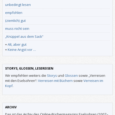
unbedingt lesen
empfohlen
(ziemlich) gut
muss nicht sein
„Knüppel aus dem Sack“
+
Alt, aber gut
+
Keine Angst vor …
STORYS, GLOSSEN, LESEREISEN
Wir empfehlen weiters die
Storys
und
Glossen
sowie „Verreisen
mit den Eselsohren“:
Verreisen mit Büchern
sowie
Verreisen im
Kopf
.
ARCHIV
Das ist das Archiv des Online-Büchermagazins Eselsohren (2007–