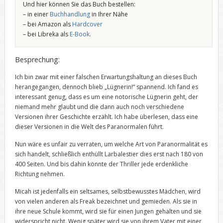
Und hier können Sie das Buch bestellen:
– in einer
Buchhandlung
in Ihrer Nähe
– bei Amazon als
Hardcover
– bei Libreka als
E-Book
.
Besprechung:
Ich bin zwar mit einer falschen Erwartungshaltung an dieses Buch
herangegangen, dennoch blieb „Lügnerin!“ spannend. Ich fand es
interessant genug, dass es um eine notorische Lügnerin geht, der
niemand mehr glaubt und die dann auch noch verschiedene
Versionen ihrer Geschichte erzählt. Ich habe überlesen, dass eine
dieser Versionen in die Welt des Paranormalen führt.
Nun wäre es unfair zu verraten, um welche Art von Paranormalität es
sich handelt, schließlich enthüllt Larbalestier dies erst nach 180 von
400 Seiten. Und bis dahin könnte der Thriller jede erdenkliche
Richtung nehmen.
Micah ist jedenfalls ein seltsames, selbstbewusstes Mädchen, wird
von vielen anderen als Freak bezeichnet und gemieden. Als sie in
ihre neue Schule kommt, wird sie für einen Jungen gehalten und sie
widerspricht nicht. Wenig später wird sie von ihrem Vater mit einer