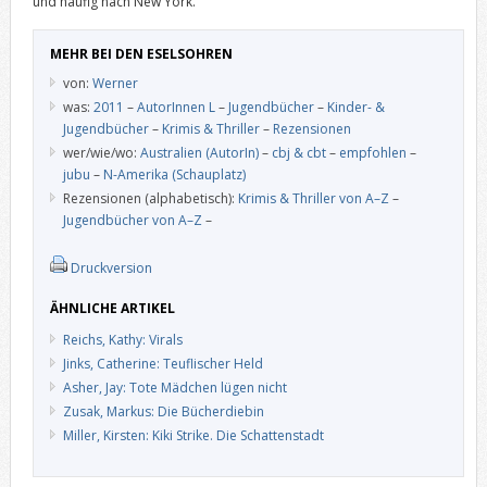
und häufig nach New York.
MEHR BEI DEN ESELSOHREN
von:
Werner
was:
2011
–
AutorInnen L
–
Jugendbücher
–
Kinder- &
Jugendbücher
–
Krimis & Thriller
–
Rezensionen
wer/wie/wo:
Australien (AutorIn)
–
cbj & cbt
–
empfohlen
–
jubu
–
N-Amerika (Schauplatz)
Rezensionen (alphabetisch):
Krimis & Thriller von A–Z
–
Jugendbücher von A–Z
–
Druckversion
ÄHNLICHE ARTIKEL
Reichs, Kathy: Virals
Jinks, Catherine: Teuflischer Held
Asher, Jay: Tote Mädchen lügen nicht
Zusak, Markus: Die Bücherdiebin
Miller, Kirsten: Kiki Strike. Die Schattenstadt