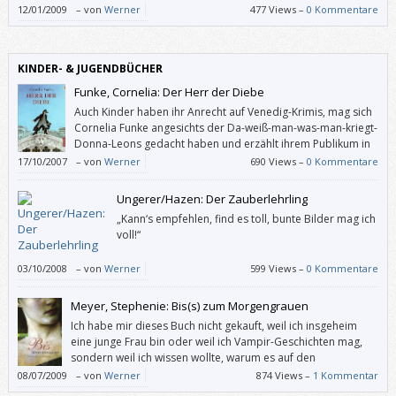
dieses Gute keine Rechtfertigung des Schlechten
12/01/2009
–
von
Werner
477 Views –
0 Kommentare
sein, meint Pieto, der nicht versteht, wieso es den Mythos Kuba und die
Castro-Verehrung immer noch gibt.
KINDER- & JUGENDBÜCHER
Funke, Cornelia: Der Herr der Diebe
Auch Kinder haben ihr Anrecht auf Venedig-Krimis, mag sich
Cornelia Funke angesichts der Da-weiß-man-was-man-kriegt-
Donna-Leons gedacht haben und erzählt ihrem Publikum in
“Der Herr der Diebe” eine anspruchsvolle Geschichte mit
17/10/2007
–
von
Werner
690 Views –
0 Kommentare
vielen überraschenden Drehungen und Wendungen.
Ungerer/Hazen: Der Zauberlehrling
„Kann‘s empfehlen, find es toll, bunte Bilder mag ich
voll!“
03/10/2008
–
von
Werner
599 Views –
0 Kommentare
Meyer, Stephenie: Bis(s) zum Morgengrauen
Ich habe mir dieses Buch nicht gekauft, weil ich insgeheim
eine junge Frau bin oder weil ich Vampir-Geschichten mag,
sondern weil ich wissen wollte, warum es auf den
Bestsellerlisten ganz oben steht. Und ich habe es mit
08/07/2009
–
von
Werner
874 Views –
1 Kommentar
Begeisterung verschlungen.