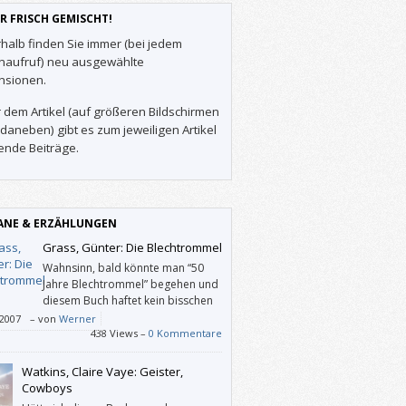
R FRISCH GEMISCHT!
halb finden Sie immer (bei jedem
enaufruf) neu ausgewählte
nsionen.
 dem Artikel (auf größeren Bildschirmen
daneben) gibt es zum jeweiligen Artikel
ende Beiträge.
NE & ERZÄHLUNGEN
Grass, Günter: Die Blechtrommel
Wahnsinn, bald könnte man “50
Jahre Blechtrommel” begehen und
diesem Buch haftet kein bisschen
Patina an.
/2007
–
von
Werner
438 Views –
0 Kommentare
Watkins, Claire Vaye: Geister,
Cowboys