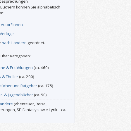
besprechungen:
 Büchern können Sie alphabetisch
en:
r
Autor*innen
Verlage
e
nach Ländern
geordnet.
über Kategorien:
ne & Erzählungen
(ca. 460)
s & Thriller
(ca. 200)
bücher und Ratgeber
(ca. 175)
er- & Jugendbücher
(ca. 90)
 andere
(Abenteuer, Reise,
erungen, SF, Fantasy sowie Lyrik – ca.