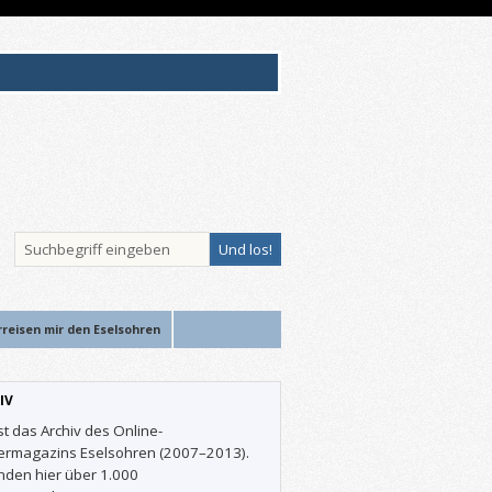
rreisen mir den Eselsohren
IV
st das Archiv des Online-
ermagazins Eselsohren (2007–2013).
inden hier über 1.000