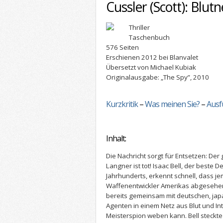
Cussler (Scott): Blutn
Thriller
Taschenbuch
576 Seiten
Erschienen 2012 bei Blanvalet
Übersetzt von Michael Kubiak
Originalausgabe: „The Spy”, 2010
Kurzkritik
–
Was meinen Sie?
–
Ausf
Inhalt:
Die Nachricht sorgt für Entsetzen: Der
Langner ist tot! Isaac Bell, der beste 
Jahrhunderts, erkennt schnell, dass je
Waffenentwickler Amerikas abgesehen 
bereits gemeinsam mit deutschen, jap
Agenten in einem Netz aus Blut und Int
Meisterspion weben kann. Bell steckt