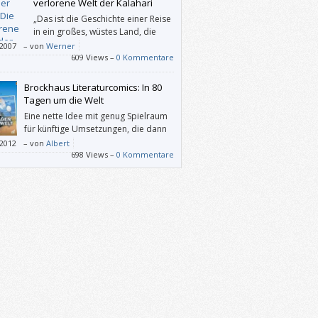
verlorene Welt der Kalahari
„Das ist die Geschichte einer Reise
in ein großes, wüstes Land, die
Geschichte einer Suche nach ein
/2007
–
von
Werner
rein erhaltenen Überresten der einzigen
609 Views –
0 Kommentare
ast gänzlich verschollenen Urbewohner
s Geburtslandes.“
Brockhaus Literaturcomics: In 80
Tagen um die Welt
Eine nette Idee mit genug Spielraum
für künftige Umsetzungen, die dann
hoffentlich näher am Buch sind und
/2012
–
von
Albert
en Humor und Spannung angemessen
698 Views –
0 Kommentare
tteln können.