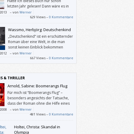
Hätte ich dieses Buch nur schon
letzten Jahr gelesen! Dann wäre es in
der Bestenliste 2012 ganz oben
/2013
–
von
Werner
det. Jedenfalls denke ich, dass man sich
629 Views –
0 Kommentare
amen Claire Vaye Watkins merken sollte.
arte sehnsüchtig auf weitere Bücher der
Wassmo, Herbjörg: Deutschenkind
it noch nicht 30-jährigen Autorin.
„Deutschenkind“ ist ein erschütternder
Roman über eine Welt, in die man
sonst keinen Einblick bekommen
würde. Und über ein Kind, das man
/2012
–
von
Werner
nd gern beschützen würde, das man ohne
667 Views –
0 Kommentare
gern bei sich aufnehmen würde, um ihm zu
: Die Welt ist nicht immer und überall ein
licher Ort.
IS & THRILLER
Arnold, Sabine: Boomerangs Flug
Für mich ist “Boomerangs Flug” –
besonders angesichts der Tatsache,
dass der Roman ohne die Hilfe eines
Verlags-Lektorats enstanden ist – ein
/2008
–
von
Werner
eugendes Debut.
481 Views –
0 Kommentare
Holtei, Christa: Skandal in
Olympia