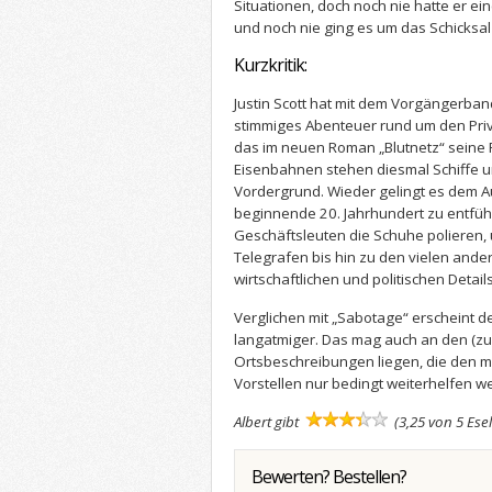
Situationen, doch noch nie hatte er e
und noch nie ging es um das Schicksa
Kurzkritik:
Justin Scott hat mit dem Vorgängerband
stimmiges Abenteuer rund um den Privat
das im neuen Roman „Blutnetz“ seine F
Eisenbahnen stehen diesmal Schiffe 
Vordergrund. Wieder gelingt es dem Au
beginnende 20. Jahrhundert zu entfüh
Geschäftsleuten die Schuhe polieren,
Telegrafen bis hin zu den vielen ande
wirtschaftlichen und politischen Details
Verglichen mit „Sabotage“ erscheint 
langatmiger. Das mag auch an den (zu
Ortsbeschreibungen liegen, die den m
Vorstellen nur bedingt weiterhelfen w
Albert gibt
(3,25 von 5 Ese
Bewerten? Bestellen?