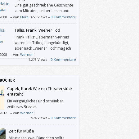
Eine gut geschriebene Geschichte
zum Mitraten, selber Lesen und
Vorlesen. Und man erhält viel
/2008
–
von
Flora
650 Views –
0 Kommentare
mationen über das alte Griechenland.
Tallis, Frank: Wiener Tod
Frank Tallis‘ Liebermann-Krimis
waren als Trilogie angekündigt,
aber nach „Wiener Tod“ mag ich
nicht so recht glauben, dass es
/2008
–
von
Werner
 Fortsetzung mehr geben wird. Und ich
1.278 Views –
0 Kommentare
e einen vierten Band nicht haben.
BÜCHER
Capek, Karel: Wie ein Theaterstück
entsteht
Ein vergnügliches und scheinbar
zeitloses Brevier.
/2012
–
von
Werner
574 Views –
0 Kommentare
Zeit für Muße
Mit diesen zwei Bändchen sollte