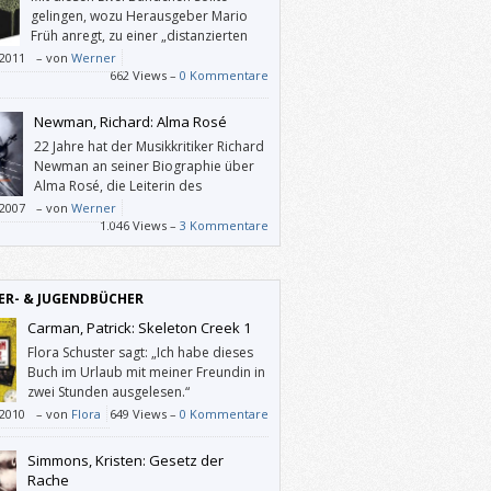
gelingen, wozu Herausgeber Mario
Früh anregt, zu einer „distanzierten
Wahrnehmung des eigenen Selbst,
/2011
–
von
Werner
esellschaft und der Natur.“
662 Views –
0 Kommentare
Newman, Richard: Alma Rosé
22 Jahre hat der Musikkritiker Richard
Newman an seiner Biographie über
Alma Rosé, die Leiterin des
Frauenorchesters von Auschwitz,
/2007
–
von
Werner
eitet.
1.046 Views –
3 Kommentare
ER- & JUGENDBÜCHER
Carman, Patrick: Skeleton Creek 1
Flora Schuster sagt: „Ich habe dieses
Buch im Urlaub mit meiner Freundin in
zwei Stunden ausgelesen.“
/2010
–
von
Flora
649 Views –
0 Kommentare
Simmons, Kristen: Gesetz der
Rache