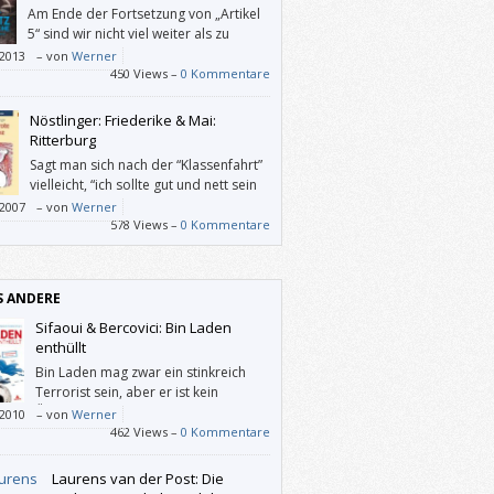
Am Ende der Fortsetzung von „Artikel
5“ sind wir nicht viel weiter als zu
Beginn. Es gibt viel Action, aber wenig
/2013
–
von
Werner
mation. Schwer zu sagen, ob sich das im
450 Views –
0 Kommentare
ließenden Band der Ember-Trilogie ändern
 Leider hat mich „Gesetz der Rache“ nicht
Nöstlinger: Friederike & Mai:
ich neugierig auf die Fortsetzung gemacht.
Ritterburg
Sagt man sich nach der “Klassenfahrt”
vielleicht, “ich sollte gut und nett sein
und überdies Frauen respektieren”, so
/2007
–
von
Werner
 einem bei “Friederike” einerseits ganz
578 Views –
0 Kommentare
bei viele persönliche Bilder und Sätze ein,
it dem Thema “Außenseiter” zu tun haben,
ndererseits möchte man doch selbst rote
S ANDERE
 haben, wenn man damit fliegen könnte.
llen bösen Menschen und Umständen
Sifaoui & Bercovici: Bin Laden
ch wegfliegen.
enthüllt
Bin Laden mag zwar ein stinkreich
Terrorist sein, aber er ist kein
Übermensch.
/2010
–
von
Werner
462 Views –
0 Kommentare
Laurens van der Post: Die