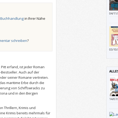
04/11
Infor
r
Buchhandlung
in Ihrer Nähe
absch
wird.
wirkl
entar schreiben
?
03/10
fallen
neben
die m
 Pitt erfand, ist jeder Roman
und a
ALLE
Bestseller. Auch auf der
Haare
jeder seiner Romane vertreten.
Vor a
einfa
das maritime Erbe durch die
ierung von Schiffswracks zu
izona und in den Bergen
14/07
on Thrillern, Krimis und
ine Krimis bereits mehrmals für