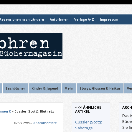
Rezensionen nach Ländern
AutorInnen
Verlage A–Z
Impressum
Sachbücher
Kinder & Jugend
Mehr
Storys, Glossen & Haikus
Ve
<<< ÄHNLICHE
ARCH
ARTIKEL
Innen C
» Cussler (Scott): Blutnetz
Das i
Büch
Cussler (Scott):
625 Views –
0 Kommentare
Sie f
Sabotage