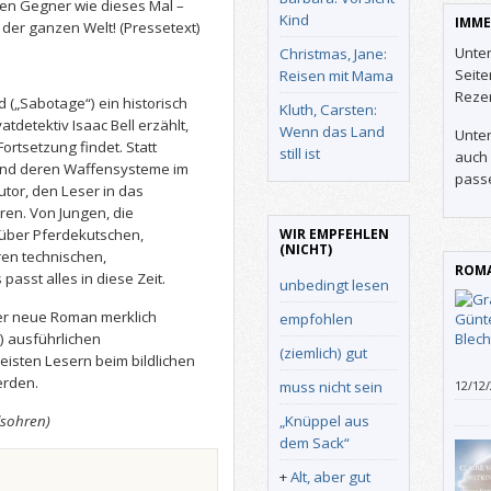
inen Gegner wie dieses Mal –
Kind
IMME
l der ganzen Welt!
(Pressetext)
Unter
Christmas, Jane:
Seit
Reisen mit Mama
Reze
 („Sabotage“) ein historisch
Kluth, Carsten:
detektiv Isaac Bell erzählt,
Wenn das Land
Unter
ortsetzung findet. Statt
still ist
auch 
und deren Waffensysteme im
pass
tor, den Leser in das
ren. Von Jungen, die
WIR EMPFEHLEN
 über Pferdekutschen,
(NICHT)
ren technischen,
ROMA
 passt alles in diese Zeit.
unbedingt lesen
der neue Roman merklich
empfohlen
) ausführlichen
(ziemlich) gut
eisten Lesern beim bildlichen
erden.
muss nicht sein
12/12
„Knüppel aus
lsohren)
dem Sack“
+
Alt, aber gut