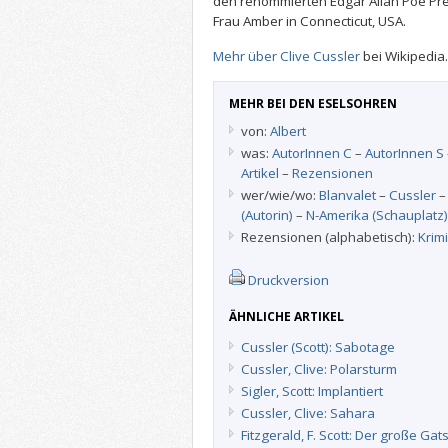
den renommierten Edgar Allan Poe Preis
Frau Amber in Connecticut, USA.
Mehr über Clive Cussler
bei Wikipedia.
MEHR BEI DEN ESELSOHREN
von:
Albert
was:
AutorInnen C
–
AutorInnen S
Artikel
–
Rezensionen
wer/wie/wo:
Blanvalet
–
Cussler
(Autorin)
–
N-Amerika (Schauplatz)
Rezensionen (alphabetisch):
Krimi
Druckversion
ÄHNLICHE ARTIKEL
Cussler (Scott): Sabotage
Cussler, Clive: Polarsturm
Sigler, Scott: Implantiert
Cussler, Clive: Sahara
Fitzgerald, F. Scott: Der große Gat