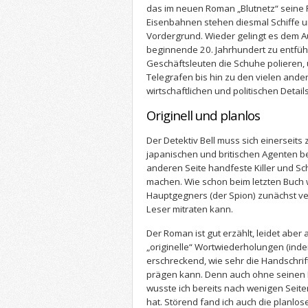
das im neuen Roman „Blutnetz“ seine F
Eisenbahnen stehen diesmal Schiffe 
Vordergrund. Wieder gelingt es dem Au
beginnende 20. Jahrhundert zu entfüh
Geschäftsleuten die Schuhe polieren,
Telegrafen bis hin zu den vielen ande
wirtschaftlichen und politischen Details
Originell und planlos
Der Detektiv Bell muss sich einerseits
japanischen und britischen Agenten 
anderen Seite handfeste Killer und S
machen. Wie schon beim letzten Buch w
Hauptgegners (der Spion) zunächst ve
Leser mitraten kann.
Der Roman ist gut erzählt, leidet aber
„originelle“ Wortwiederholungen (indem
erschreckend, wie sehr die Handschrif
prägen kann. Denn auch ohne seinen
wusste ich bereits nach wenigen Seite
hat. Störend fand ich auch die planlo