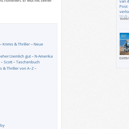
 nominiert. Er lebt mit seiner
10/09
paar 
und f
meine
–
Krimis & Thriller
–
Neue
–
eher/ziemlich gut
–
N-Amerika
03/09
–
Scott
–
Taschenbuch
dess
vermi
s & Thriller von A–Z
–
sby