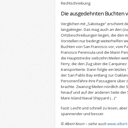
Rechtschreibung.
Die ausgedehnten Buchten v
Verglichen mit „Sabotage“ erscheint 
langatmiger. Das mag auch an den (zu
Ortsbeschreibungen liegen, die den m
Vorstellen nur bedingt weiterhelfen 
Buchten von San Francisco vor, vom Pa
Francisco Peninsula und die Marin Peni
die Hauptstrecke siebzehn Meilen wei
Ferry, die den Zug über die Carquinez 
transportierte. Dann folgte ein letztes
der San Pablo Bay entlang zur Oaklan
Personenfähre ihre Passagiere über di
brachte. Zwanzig Meilen nördlich der S
hinauf und auf der anderen Seite der 
Mare Island Naval Shipyard (…)“
Fazit: Leicht und schnell zu lesen, abe
spannender und besser.
© Albert Knorr – siehe auch
www.albert