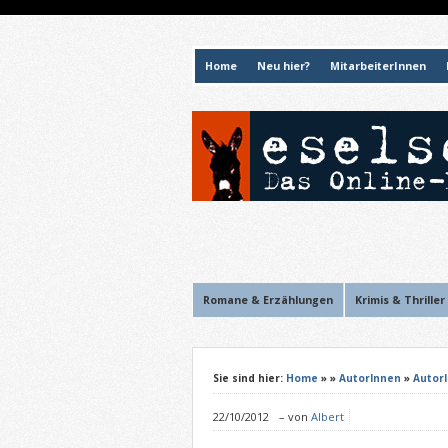
Home
Neu hier?
MitarbeiterInnen
Romane & Erzählungen
Krimis & Thriller
Sie sind hier:
Home
»
»
AutorInnen
»
Autor
22/10/2012
–
von
Albert