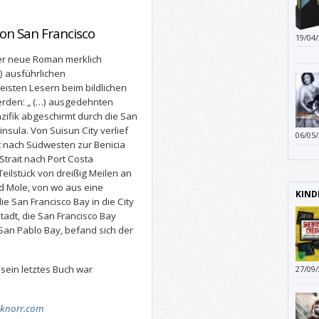
on San Francisco
19/04
der G
der neue Roman merklich
) ausführlichen
eisten Lesern beim bildlichen
werden: „ (…) ausgedehnten
zifik abgeschirmt durch die San
nsula. Von Suisun City verlief
06/05
t nach Südwesten zur Benicia
gearb
Strait nach Port Costa
 Teilstück von dreißig Meilen an
d Mole, von wo aus eine
KIND
e San Francisco Bay in die City
tadt, die San Francisco Bay
San Pablo Bay, befand sich der
r sein letztes Buch war
27/09
-knorr.com