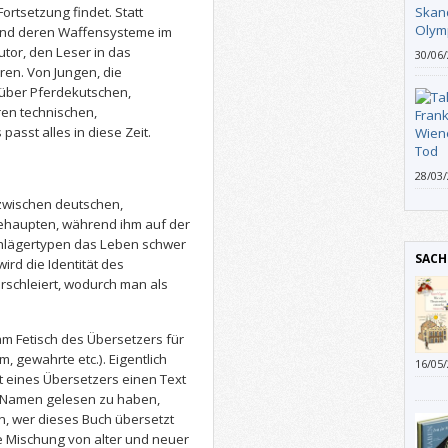
ortsetzung findet. Statt
und deren Waffensysteme im
tor, den Leser in das
30/06
Infor
ren. Von Jungen, die
 über Pferdekutschen,
ren technischen,
 passt alles in diese Zeit.
28/03
keine
 zwischen deutschen,
müsst
behaupten, während ihm auf der
chlägertypen das Leben schwer
SACH
ird die Identität des
rschleiert, wodurch man als
 am Fetisch des Übersetzers für
, gewahrte etc.). Eigentlich
16/05
t eines Übersetzers einen Text
 Namen gelesen zu haben,
n, wer dieses Buch übersetzt
se Mischung von alter und neuer