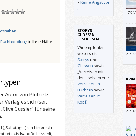
+
Keine Angst vor
…
!
17/01
gelan
den N
Und w
STORYS,
chreiben
?
derze
GLOSSEN,
LESEREISEN
r
Buchhandlung
in Ihrer Nähe
Wir empfehlen
weiters die
29/06
liebe
Storys
und
zu zö
Glossen
sowie
zeigen
„Verreisen mit
gefähr
den Eselsohren“:
KRIM
ertypen
Verreisen mit
Büchern
sowie
der Autor von Blutnetz
Verreisen im
r Verlag es sich (seit
Kopf
.
„Clive Cussler“ für seine
21/04
.
überz
 („Sabotage“) ein historisch
detektiv Isaac Bell erzählt,