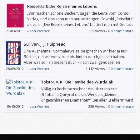
Reisehits & Die Reise meines Lebens
„Wir machen schöne Bücher“, sagen die Leute vom Corso-
Verlag, und das kann man nur bestätigen. Sowohl „Reisehits“
als auch „Die Reise meines Lebens“ blättert man mit Genuss
durch und bleibt gerne bei einzelnen Beiträgen hängen.
21/03/2011
–
von
Werner
555 Views –
0 Kommentare
Sullivan, J. J.: Pulphead
Eine Ausnahme! Normalerweise besprechen wir hier ja nur
Bücher, die wir von vorne bis hinten durchgelesen haben.
Aber was soll an diesem Buch – nach zwei genossenen
Reportagen – noch besser oder schlechter werden?
28/09/2012
–
von
Werner
1.112 Views –
4 Kommentare
Und – was soll ich sagen? – lest das! Lest das, wenn ihr Fans von David
Tolstoi, A. K.: Die Familie des Wurdalak
Foster Wallace, Hunter S. Thompson und/oder Tom Wolfe seid. Lest
Völlig zu Recht bezeichnet die Übersetzerin
das, wenn ihr euch auf hohem Niveau gut unterhalten wollt.
Stéphanie Queyrol dieses Werk als „kleinen,
ungeschliffenen Diamanten“. Bei allen „Fehlern“ wird
man die 45 Seiten dieser um 1840 entstandenen
19/10/2012
–
von
Werner
830 Views –
0 Kommentare
Erzählung atemlos verschlingen, – selbst wenn man schon viele
Vampirgeschichten gelesen oder gesehen hat.