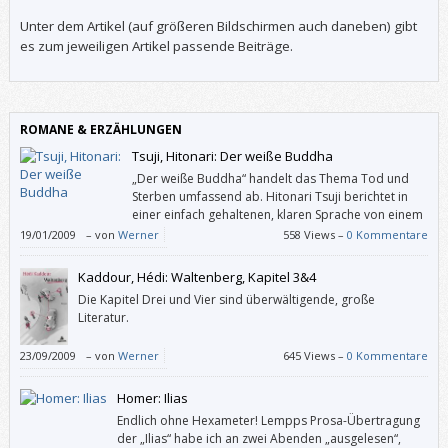
Unter dem Artikel (auf größeren Bildschirmen auch daneben) gibt
es zum jeweiligen Artikel passende Beiträge.
ROMANE & ERZÄHLUNGEN
Tsuji, Hitonari: Der weiße Buddha
„Der weiße Buddha“ handelt das Thema Tod und
Sterben umfassend ab. Hitonari Tsuji berichtet in
einer einfach gehaltenen, klaren Sprache von einem
Mann, der aus dem Knochenstaub Verstorbener
19/01/2009
–
von
Werner
558 Views –
0 Kommentare
einen weißen Buddha errichtet. Diese Menschen sind auf viele
erdenkliche Arten gestorben – mitten aus ihren nicht immer geglückten
Kaddour, Hédi: Waltenberg, Kapitel 3&4
Leben heraus, kaum einmal zu einem (für die Hinterbliebenen)
Die Kapitel Drei und Vier sind überwältigende, große
„richtigen“ Zeitpunkt.
Literatur.
23/09/2009
–
von
Werner
645 Views –
0 Kommentare
Homer: Ilias
Endlich ohne Hexameter! Lempps Prosa-Übertragung
der „Ilias“ habe ich an zwei Abenden „ausgelesen“,