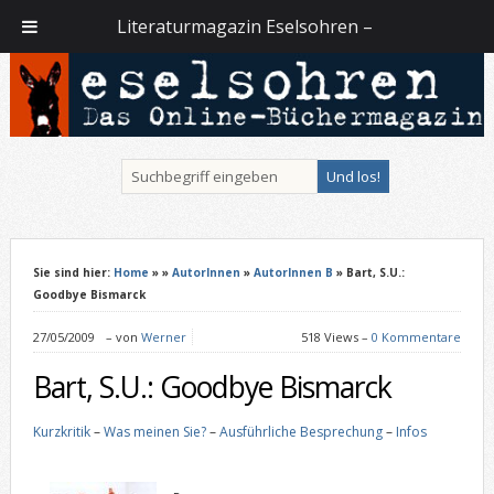
Literaturmagazin Eselsohren –
Sie sind hier:
Home
»
»
AutorInnen
»
AutorInnen B
» Bart, S.U.:
Goodbye Bismarck
27/05/2009
–
von
Werner
518 Views –
0 Kommentare
Bart, S.U.: Goodbye Bismarck
Kurzkritik
–
Was meinen Sie?
–
Ausführliche Besprechung
–
Infos