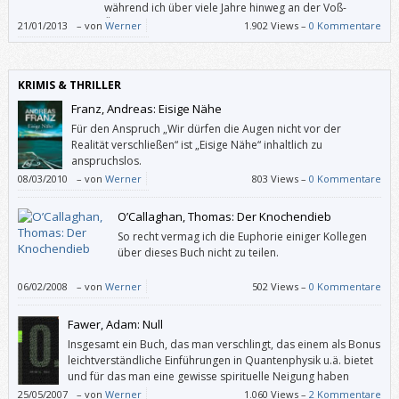
während ich über viele Jahre hinweg an der Voß-
Übersetzungen gescheitert bin.
21/01/2013
–
von
Werner
1.902 Views –
0 Kommentare
KRIMIS & THRILLER
Franz, Andreas: Eisige Nähe
Für den Anspruch „Wir dürfen die Augen nicht vor der
Realität verschließen“ ist „Eisige Nähe“ inhaltlich zu
anspruchslos.
08/03/2010
–
von
Werner
803 Views –
0 Kommentare
O’Callaghan, Thomas: Der Knochendieb
So recht vermag ich die Euphorie einiger Kollegen
über dieses Buch nicht zu teilen.
06/02/2008
–
von
Werner
502 Views –
0 Kommentare
Fawer, Adam: Null
Insgesamt ein Buch, das man verschlingt, das einem als Bonus
leichtverständliche Einführungen in Quantenphysik u.ä. bietet
und für das man eine gewisse spirituelle Neigung haben
sollte, sonst könnte einen der Schluss so irritieren, dass man
25/05/2007
–
von
Werner
1.060 Views –
2 Kommentare