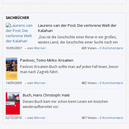
den ganzen Roman abwertet. Und das wäre schade.
SACHBÜCHER
Laurens van der Post: Die verlorene Welt der
Kalahari
„Das ist die Geschichte einer Reise in ein großes,
wüstes Land, die Geschichte einer Suche nach ein
paar rein erhaltenen Überresten der einzigen und
10/09/2007
–
von
Werner
609 Views –
0 Kommentare
fast gänzlich verschollenen Urbewohner meines Geburtslandes.“
Pavlovic, Tomo Mirko: Kroatien
Pavlovic Kroatien-Buch sollte man auf jeden Fall lesen, bevor
man nach Zagreb fährt.
14/09/2009
–
von
Werner
482 Views –
0 Kommentare
Buch, Hans Christoph: Haiti
Dieses Buch kam mir schon beim Lesen ein bisschen
wiederaufbereitet vor.
02/12/2010
–
von
Werner
587 Views –
0 Kommentare