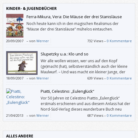
KINDER- & JUGENDBÜCHER
Ferra-Mikura, Vera: Die Mäuse der drei Stanisläuse
Noch heute kann ich in den magischen Realismus der
“Mäuse der drei Stanisläuse” mühelos eintauchen.
20/09/2007
–
von
Werner
732 Views –
0 Kommentare
Slupetzky u.a.: Klo und so
Wir alle wollen wissen, wer uns auf den Kopf
(ge)macht (hat), selbstverständlich auch der kleine
Maulwurf. – Und was macht ein kleiner Junge, der
schon allein aufs Klo gehen kann, wenn dieses (etwa
18/09/2007
–
von
Werner
639 Views –
0 Kommentare
von seinem lesenden Bruder) viel zu lange okkupiert wird? Richtig: Er
scheißt drauf.
Piatti, Celestino: „Eulenglück“
Vor 50 Jahren ist Celestino Piattis „Eulenglück“
erstmals erschienen und aus diesem Anlass hat der
Nord-Süd-Verlag dieses wunderbare Buch neu
herausgebracht. Und auch in 50 Jahren wird das
21/04/2013
–
von
Werner
687 Views –
0 Kommentare
„Eulenglück“ immer noch seine Gültigkeit haben, mit seiner simpel
anmutenden, unerschöpflichen Aussage und den simpel anmutenden,
herausragenden Illustrationen.
ALLES ANDERE