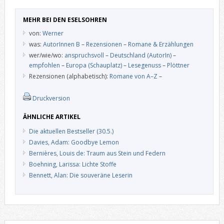
MEHR BEI DEN ESELSOHREN
von:
Werner
was:
AutorInnen B
–
Rezensionen
–
Romane & Erzählungen
wer/wie/wo:
anspruchsvoll
–
Deutschland (AutorIn)
–
empfohlen
–
Europa (Schauplatz)
–
Lesegenuss
–
Plöttner
Rezensionen (alphabetisch):
Romane von A–Z
–
Druckversion
ÄHNLICHE ARTIKEL
Die aktuellen Bestseller (30.5.)
Davies, Adam: Goodbye Lemon
Bernières, Louis de: Traum aus Stein und Federn
Boehning, Larissa: Lichte Stoffe
Bennett, Alan: Die souveräne Leserin