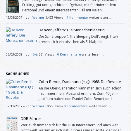
Erstling, gut und geschickt aufgebaut, mit faszinierendem
Personal und einem interessanten Fall mit vielen
überraschenden Wendungen.
12/05/2007
–
von
Werner
1.472 Views –
1 Kommentar
weiterlesen →
Deaver, Jeffery: Die Menschenleserin
Die Schlafpuppe („The Sleeping Doll“, engl. Titel)
erweist sich ein bisschen als Schlafpille.
06/03/2008
–
von
Eva
551 Views –
0 Kommentare
weiterlesen →
SACHBÜCHER
Cohn-Bendit, Dammann (Hg.): 1968. Die Revolte
An die 68er-Generation kann man sich auch schon
mit immer mehr Abstand erinnern. Zum 40-Jahr-
Jubiläum haben nun Daniel Cohn-Bendit und
Rüdiger Dammann ein Buch über Ursachen und
07/11/2007
–
von
Werner
505 Views –
0 Kommentare
weiterlesen →
Begleitumstände der Revolte herausgegeben.
DDR-Führer
Wer auch immer sich für die DDR interessiert und auch wer
nicht weiß, warum er sich dafür interessieren sollte, der oder