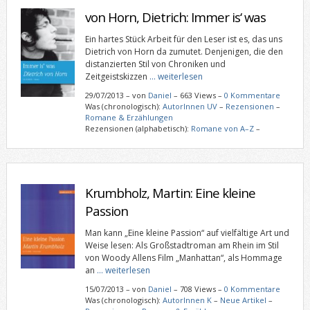
von Horn, Dietrich: Immer is‘ was
Ein hartes Stück Arbeit für den Leser ist es, das uns
Dietrich von Horn da zumutet. Denjenigen, die den
distanzierten Stil von Chroniken und
Zeitgeistskizzen
… weiterlesen
29/07/2013
–
von
Daniel
– 663 Views –
0 Kommentare
Was (chronologisch):
AutorInnen UV
–
Rezensionen
–
Romane & Erzählungen
Rezensionen (alphabetisch):
Romane von A–Z
–
Krumbholz, Martin: Eine kleine
Passion
Man kann „Eine kleine Passion“ auf vielfältige Art und
Weise lesen: Als Großstadtroman am Rhein im Stil
von Woody Allens Film „Manhattan“, als Hommage
an
… weiterlesen
15/07/2013
–
von
Daniel
– 708 Views –
0 Kommentare
Was (chronologisch):
AutorInnen K
–
Neue Artikel
–