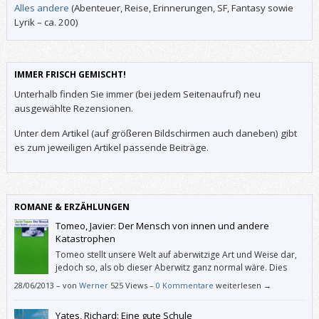
Alles andere
(Abenteuer, Reise, Erinnerungen, SF, Fantasy sowie
Lyrik – ca. 200)
IMMER FRISCH GEMISCHT!
Unterhalb finden Sie immer (bei jedem Seitenaufruf) neu
ausgewählte Rezensionen.
Unter dem Artikel (auf größeren Bildschirmen auch daneben) gibt
es zum jeweiligen Artikel passende Beiträge.
ROMANE & ERZÄHLUNGEN
Tomeo, Javier: Der Mensch von innen und andere
Katastrophen
Tomeo stellt unsere Welt auf aberwitzige Art und Weise dar,
jedoch so, als ob dieser Aberwitz ganz normal wäre. Dies
erlaubt einen von Gewohnheiten unverstellten Blick auf diese
28/06/2013
–
von
Werner
525 Views –
0 Kommentare
weiterlesen →
Welt.
Yates, Richard: Eine gute Schule