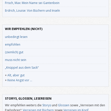
Frisch, Max: Mein Name sei Gantenbein
Erdrich, Louise: Von Büchern und Inseln
WIR EMPFEHLEN (NICHT)
unbedingt lesen
empfohlen
(ziemlich) gut
muss nicht sein
„Knüppel aus dem Sack“
+
Alt, aber gut
+
Keine Angst vor …
STORYS, GLOSSEN, LESEREISEN
Wir empfehlen weiters die
Storys
und
Glossen
sowie „Verreisen mit den
Eselsohren“:
Verreisen mit Büchern
sowie
Verreisen im Kopf
.