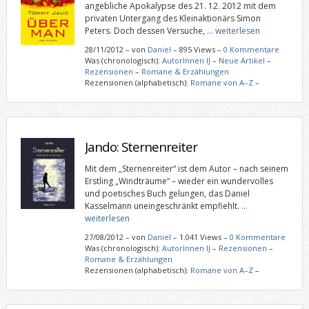
angebliche Apokalypse des 21. 12. 2012 mit dem
privaten Untergang des Kleinaktionärs Simon
Peters. Doch dessen Versuche,
… weiterlesen
28/11/2012
–
von
Daniel
– 895 Views –
0 Kommentare
Was (chronologisch):
AutorInnen IJ
–
Neue Artikel
–
Rezensionen
–
Romane & Erzählungen
Rezensionen (alphabetisch):
Romane von A–Z
–
Jando: Sternenreiter
Mit dem „Sternenreiter“ ist dem Autor – nach seinem
Erstling „Windträume“ – wieder ein wundervolles
und poetisches Buch gelungen, das Daniel
Kasselmann uneingeschränkt empfiehlt.
…
weiterlesen
27/08/2012
–
von
Daniel
– 1.041 Views –
0 Kommentare
Was (chronologisch):
AutorInnen IJ
–
Rezensionen
–
Romane & Erzählungen
Rezensionen (alphabetisch):
Romane von A–Z
–