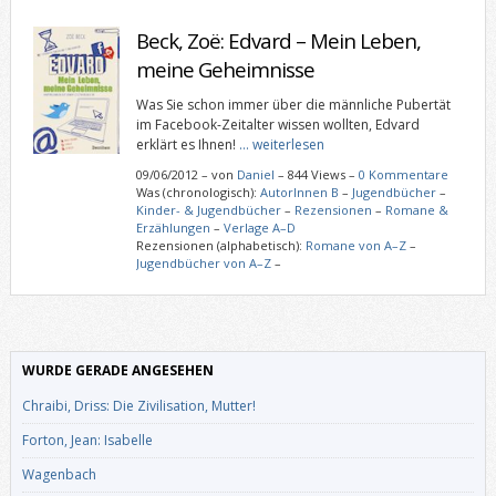
Beck, Zoë: Edvard – Mein Leben,
meine Geheimnisse
Was Sie schon immer über die männliche Pubertät
im Facebook-Zeitalter wissen wollten, Edvard
erklärt es Ihnen!
… weiterlesen
09/06/2012
–
von
Daniel
– 844 Views –
0 Kommentare
Was (chronologisch):
AutorInnen B
–
Jugendbücher
–
Kinder- & Jugendbücher
–
Rezensionen
–
Romane &
Erzählungen
–
Verlage A–D
Rezensionen (alphabetisch):
Romane von A–Z
–
Jugendbücher von A–Z
–
WURDE GERADE ANGESEHEN
Chraibi, Driss: Die Zivilisation, Mutter!
Forton, Jean: Isabelle
Wagenbach