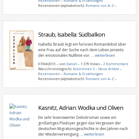
Rezensionen
–
Romane & Erzählungen
Rezensionen (alphabetisch):
Romane von A–Z
–
Straub, Isabella: Südbalkon
Isabella Straub legt ein furioses Romandebüt über
eine Frau auf der Suche nach dem Leben jenseits
der emotionalen Nulllinie vor.
… weiterlesen
07/04/2013
–
von
Daniel
– 1.379 Views –
2 Kommentare
Was (chronologisch):
AutorInnen S
–
Neue Artikel
–
Rezensionen
–
Romane & Erzählungen
Rezensionen (alphabetisch):
Romane von A–Z
–
Kasnitz, Adrian: Wodka und Oliven
Ein sehr lesenswerter Debütroman sowie ein
großartiges Plädoyer gegen das Vergessen der
deutschen Migrationsgeschichte in den Jahren nach
der Wiedervereinigung.
… weiterlesen