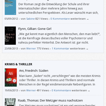
Der Roman zeigt die Entwicklung der Schule und ihrer
Internatsschüler über mehrere Jahre hinweg aus
unterschiedlichen Perspektiven. Als Leser wünscht man sich,
dass er noch ausführlicher gestaltet wäre, noch mehr
05/09/2012
–
von
Sabine
821 Views –
0 Kommentare
weiterlesen →
Perspektiven einbeziehen und dadurch ein noch umfassenderes Bild
zeichnen würde, um so die Schule in ihrer Gesamtheit noch besser
Flynn, Gillian: Gone Girl
fassbar zu machen.
„Wie gut kennt man eigentlich den Menschen, den man liebt?“,
ist die Kernfrage dieses Buches voller Psychoterror und
nahezu perfekter Hinterlist. Die Antwort ist: gar nicht.
23/08/2013
–
von
Werner
775 Views –
1 Kommentar
weiterlesen →
KRIMIS & THRILLER
Ani, Friedrich: Süden
Man kann „Süden“ nicht „verschlingen“ wie die meisten Krimis
oder Thriller. In diesen Krimis und Thrillern sind normale
Menschen in der Regel eindimensionale Nebenfiguren. In
„Süden“ – und das ist für mich eine zentrale Qualität –
19/06/2013
–
von
Werner
491 Views –
0 Kommentare
weiterlesen →
kommen eigentlich nur so genannten normale Menschen vor und haben
so viel Tiefgang und ähnliche Probleme wie wir alle.
Raab, Thomas: Der Metzger muss nachsitzen
„Der Metzger muss nachsitzen“ ist ein viel versprechender