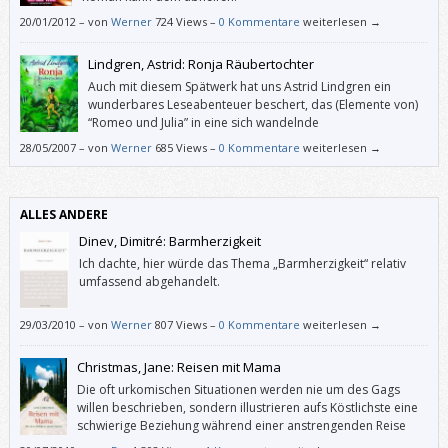
20/01/2012
–
von
Werner
724 Views –
0 Kommentare
weiterlesen →
Lindgren, Astrid: Ronja Räubertochter
Auch mit diesem Spätwerk hat uns Astrid Lindgren ein
wunderbares Leseabenteuer beschert, das (Elemente von)
“Romeo und Julia” in eine sich wandelnde
Räubergesellschaft stellt.
28/05/2007
–
von
Werner
685 Views –
0 Kommentare
weiterlesen →
ALLES ANDERE
Dinev, Dimitré: Barmherzigkeit
Ich dachte, hier würde das Thema „Barmherzigkeit“ relativ
umfassend abgehandelt.
29/03/2010
–
von
Werner
807 Views –
0 Kommentare
weiterlesen →
Christmas, Jane: Reisen mit Mama
Die oft urkomischen Situationen werden nie um des Gags
willen beschrieben, sondern illustrieren aufs Köstlichste eine
schwierige Beziehung während einer anstrengenden Reise
weit weg von Zuhause.