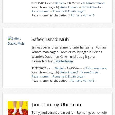
08/03/2013
–
von
Daniel
– 634 Views –
0 Kommentare
Was (chronologisch):
AutorInnen K
–
Neue Artikel
–
Rezensionen
–
Romane & Erzählungen
Rezensionen (alphabetisch):
Romane von A–Z
–
Safier, David: Muh!
Ein lustiger und zunehmend unterhaltsamer Roman,
könnte man sagen. Doch er vollbringt ein kleines
Wunder: Dass man Kühe – und das gilt ganz
besonders für
… weiterlesen
12/12/2012
–
von
Daniel
– 1.485 Views –
2 Kommentare
Was (chronologisch):
AutorInnen S
–
Neue Artikel
–
Rezensionen
–
Romane & Erzählungen
Rezensionen (alphabetisch):
Romane von A–Z
–
Jaud, Tommy: Überman
Tomy Jaud verknüpft in seinem Roman geschickt die