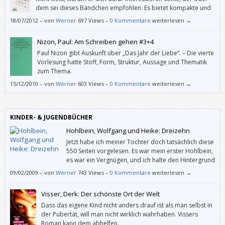
dem sei dieses Bändchen empfohlen. Es bietet kompakte und
eingängig aufbereitete Information darüber, wie es war, in
18/07/2012
–
von
Werner
697 Views –
0 Kommentare
weiterlesen →
dieser Diktatur zu leben.
Nizon, Paul: Am Schreiben gehen #3+4
Paul Nizon gibt Auskunft über „Das Jahr der Liebe“. – Die vierte
Vorlesung hatte Stoff, Form, Struktur, Aussage und Thematik
zum Thema.
15/12/2010
–
von
Werner
603 Views –
0 Kommentare
weiterlesen →
KINDER- & JUGENDBÜCHER
Hohlbein, Wolfgang und Heike: Dreizehn
Jetzt habe ich meiner Tochter doch tatsächlich diese
550 Seiten vorgelesen. Es war mein erster Hohlbein,
es war ein Vergnügen, und ich halte den Hintergrund
von „Dreizehn“ für plausibler als den von Stephen
09/02/2009
–
von
Werner
743 Views –
0 Kommentare
weiterlesen →
Kings „Es“.
Visser, Derk: Der schönste Ort der Welt
Dass das eigene Kind nicht anders drauf ist als man selbst in
der Pubertät, will man nicht wirklich wahrhaben. Vissers
Roman kann dem abhelfen.