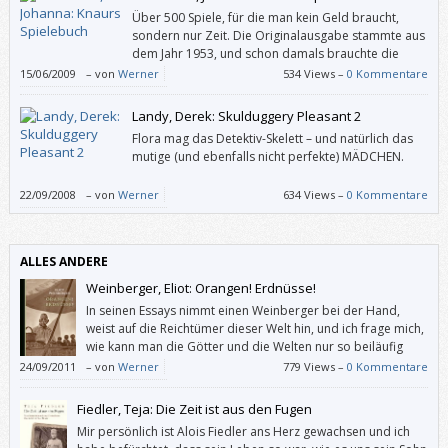
selbst gefangen genommen worden und schweben in Käfigen über
Über 500 Spiele, für die man kein Geld braucht,
einem Abgrund, in dem Lava brodelt.
sondern nur Zeit. Die Originalausgabe stammte aus
dem Jahr 1953, und schon damals brauchte die
Herausgeberin Johanna Preetorius über vier Jahre,
15/06/2009
–
von
Werner
534 Views –
0 Kommentare
bis sie alle Spiele beisammen hatte.
Landy, Derek: Skulduggery Pleasant 2
Flora mag das Detektiv-Skelett – und natürlich das
mutige (und ebenfalls nicht perfekte) MÄDCHEN.
22/09/2008
–
von
Werner
634 Views –
0 Kommentare
ALLES ANDERE
Weinberger, Eliot: Orangen! Erdnüsse!
In seinen Essays nimmt einen Weinberger bei der Hand,
weist auf die Reichtümer dieser Welt hin, und ich frage mich,
wie kann man die Götter und die Welten nur so beiläufig
unter einen Hut bringen?
24/09/2011
–
von
Werner
779 Views –
0 Kommentare
Fiedler, Teja: Die Zeit ist aus den Fugen
Mir persönlich ist Alois Fiedler ans Herz gewachsen und ich