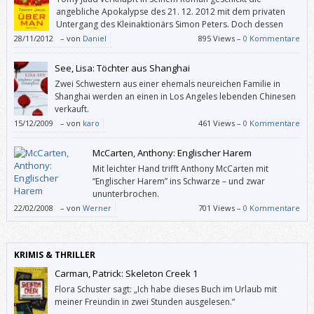
angebliche Apokalypse des 21. 12. 2012 mit dem privaten
Untergang des Kleinaktionärs Simon Peters. Doch dessen
Versuche, sich, seine Beziehung und seine Freunde vor der
28/11/2012
–
von
Daniel
895 Views –
0 Kommentare
Apokalypse zu retten, sind bloß niedlich – und irrelevant.
See, Lisa: Töchter aus Shanghai
Zwei Schwestern aus einer ehemals neureichen Familie in
Shanghai werden an einen in Los Angeles lebenden Chinesen
verkauft.
15/12/2009
–
von
karo
461 Views –
0 Kommentare
McCarten, Anthony: Englischer Harem
Mit leichter Hand trifft Anthony McCarten mit
“Englischer Harem” ins Schwarze – und zwar
ununterbrochen.
22/02/2008
–
von
Werner
701 Views –
0 Kommentare
KRIMIS & THRILLER
Carman, Patrick: Skeleton Creek 1
Flora Schuster sagt: „Ich habe dieses Buch im Urlaub mit
meiner Freundin in zwei Stunden ausgelesen.“