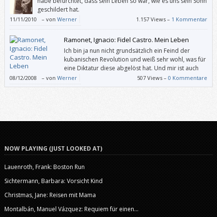
habe befürchtet, dass sein Leben so war, wie es uns sein Sohn
geschildert hat.
11/11/2010
–
von
Werner
1.157 Views –
1 Kommentar
Ramonet, Ignacio: Fidel Castro. Mein Leben
Ich bin ja nun nicht grundsätzlich ein Feind der
kubanischen Revolution und weiß sehr wohl, was für
eine Diktatur diese abgelöst hat. Und mir ist auch
bekannt, dass es der karibische Staat schwer hat,
08/12/2008
–
von
Werner
507 Views –
0 Kommentare
sich gegen das dauerhafte Handelsembargo der USA zu behaupten.
Aber wie Fidel Castro sich in diesem Buch darstellt, fällt mir schwer zu
glauben.
NOW PLAYING (JUST LOOKED AT)
Lauenroth, Frank: Boston Run
Sichtermann, Barbara: Vorsicht Kind
Christmas, Jane: Reisen mit Mama
Montalbán, Manuel Vázquez: Requiem für einen...