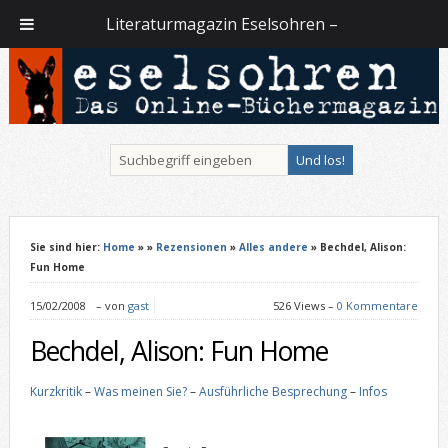
Literaturmagazin Eselsohren –
Sie sind hier:
Home
»
»
Rezensionen
»
Alles andere
» Bechdel, Alison:
Fun Home
15/02/2008
–
von
gast
526 Views –
0 Kommentare
Bechdel, Alison: Fun Home
Kurzkritik
–
Was meinen Sie?
–
Ausführliche Besprechung
–
Infos