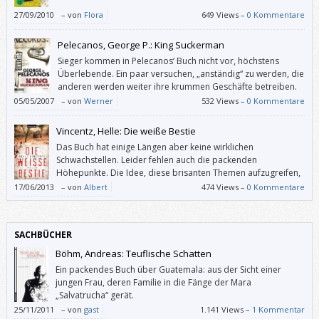
27/09/2010
–
von
Flora
649 Views –
0 Kommentare
Pelecanos, George P.: King Suckerman
Sieger kommen in Pelecanos‘ Buch nicht vor, höchstens
Überlebende. Ein paar versuchen, „anständig“ zu werden, die
anderen werden weiter ihre krummen Geschäfte betreiben.
Und es braucht gar keine Polizei. Das „echte Leben“ hat all
05/05/2007
–
von
Werner
532 Views –
0 Kommentare
diese Nachahmungstäter schon längst verurteilt.
Vincentz, Helle: Die weiße Bestie
Das Buch hat einige Längen aber keine wirklichen
Schwachstellen. Leider fehlen auch die packenden
Höhepunkte. Die Idee, diese brisanten Themen aufzugreifen,
ist lobenswert, aber ein Thriller braucht deutlich mehr
17/06/2013
–
von
Albert
474 Views –
0 Kommentare
Spannung.
SACHBÜCHER
Böhm, Andreas: Teuflische Schatten
Ein packendes Buch über Guatemala: aus der Sicht einer
jungen Frau, deren Familie in die Fänge der Mara
„Salvatrucha“ gerät.
25/11/2011
–
von
gast
1.141 Views –
1 Kommentar