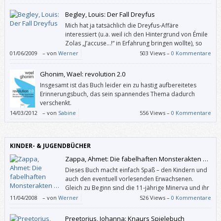
Begley, Louis: Der Fall Dreyfus
Mich hat ja tatsächlich die Dreyfus-Affäre
interessiert (u.a. weil ich den Hintergrund von Émile
Zolas „J’accuse…!“ in Erfahrung bringen wollte), so
genau allerdings auch wieder nicht. Wie mag es da
01/06/2009
–
von
Werner
503 Views –
0 Kommentare
jenen ergehen, die „bloß“ vom Schlagwort Guantánamo angelockt
worden sind?
Ghonim, Wael: revolution 2.0
Insgesamt ist das Buch leider ein zu hastig aufbereitetes
Erinnerungsbuch, das sein spannendes Thema dadurch
verschenkt.
14/03/2012
–
von
Sabine
556 Views –
0 Kommentare
KINDER- & JUGENDBÜCHER
Zappa, Ahmet: Die fabelhaften Monsterakten …
Dieses Buch macht einfach Spaß – den Kindern und
auch den eventuell vorlesenden Erwachsenen.
Gleich zu Beginn sind die 11-jährige Minerva und ihr
jüngerer Bruder Max in höchster Gefahr, denn beim
11/04/2008
–
von
Werner
526 Views –
0 Kommentare
Versuch, ihren von der „abscheulichsten und grausamsten Gruselbestie“
namens Zarmaglorg entführten Vater zu befreien, sind sie von dieser
Preetorius, Johanna: Knaurs Spielebuch