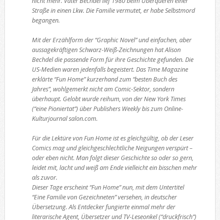
nicht mehr. Vater Bechdel lief 1980 beim Überqueren einer
Straße in einen Lkw. Die Familie vermutet, er habe Selbstmord
begangen.
Mit der Erzählform der “Graphic Novel” und einfachen, aber
aussagekräftigen Schwarz-Weiß-Zeichnungen hat Alison
Bechdel die passende Form für ihre Geschichte gefunden. Die
US-Medien waren jedenfalls begeistert. Das Time Magazine
erklärte “Fun Home” kurzerhand zum “besten Buch des
Jahres”, wohlgemerkt nicht am Comic-Sektor, sondern
überhaupt. Gelobt wurde reihum, von der New York Times
(“eine Pioniertat”) über Publishers Weekly bis zum Online-
Kulturjournal salon.com.
Für die Lektüre von Fun Home ist es gleichgültig, ob der Leser
Comics mag und gleichgeschlechtliche Neigungen verspürt –
oder eben nicht. Man folgt dieser Geschichte so oder so gern,
leidet mit, lacht und weiß am Ende vielleicht ein bisschen mehr
als zuvor.
Dieser Tage erscheint “Fun Home” nun, mit dem Untertitel
“Eine Familie von Gezeichneten” versehen, in deutscher
Übersetzung. Als Entdecker fungierte einmal mehr der
literarische Agent, Übersetzer und TV-Leseonkel (“druckfrisch”)