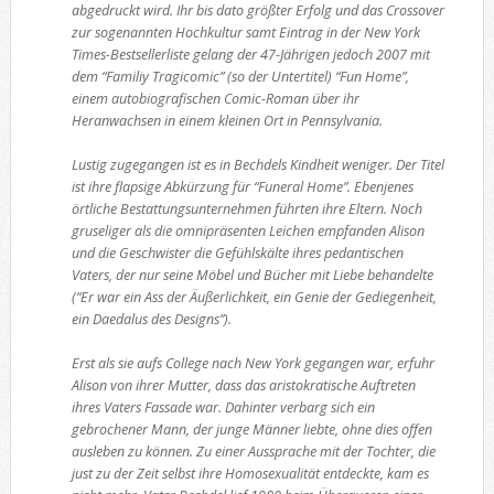
abgedruckt wird. Ihr bis dato größter Erfolg und das Crossover
zur sogenannten Hochkultur samt Eintrag in der New York
Times-Bestsellerliste gelang der 47-Jährigen jedoch 2007 mit
dem “Familiy Tragicomic” (so der Untertitel) “Fun Home”,
einem autobiografischen Comic-Roman über ihr
Heranwachsen in einem kleinen Ort in Pennsylvania.
Lustig zugegangen ist es in Bechdels Kindheit weniger. Der Titel
ist ihre flapsige Abkürzung für “Funeral Home”. Ebenjenes
örtliche Bestattungsunternehmen führten ihre Eltern. Noch
gruseliger als die omnipräsenten Leichen empfanden Alison
und die Geschwister die Gefühlskälte ihres pedantischen
Vaters, der nur seine Möbel und Bücher mit Liebe behandelte
(“Er war ein Ass der Äußerlichkeit, ein Genie der Gediegenheit,
ein Daedalus des Designs”).
Erst als sie aufs College nach New York gegangen war, erfuhr
Alison von ihrer Mutter, dass das aristokratische Auftreten
ihres Vaters Fassade war. Dahinter verbarg sich ein
gebrochener Mann, der junge Männer liebte, ohne dies offen
ausleben zu können. Zu einer Aussprache mit der Tochter, die
just zu der Zeit selbst ihre Homosexualität entdeckte, kam es