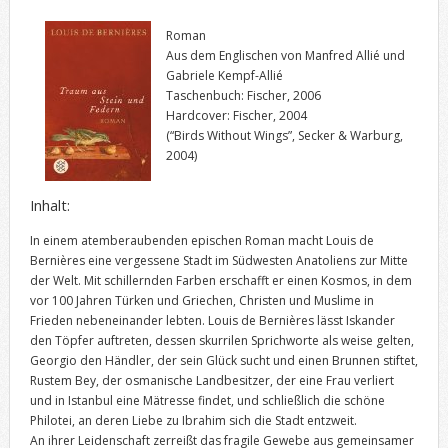
Roman
Aus dem Englischen von Manfred Allié und
Gabriele Kempf-Allié
Taschenbuch: Fischer, 2006
Hardcover: Fischer, 2004
(“Birds Without Wings”, Secker & Warburg,
2004)
Inhalt:
In einem atemberaubenden epischen Roman macht Louis de
Bernières eine vergessene Stadt im Südwesten Anatoliens zur Mitte
der Welt. Mit schillernden Farben erschafft er einen Kosmos, in dem
vor 100 Jahren Türken und Griechen, Christen und Muslime in
Frieden nebeneinander lebten. Louis de Bernières lässt Iskander
den Töpfer auftreten, dessen skurrilen Sprichworte als weise gelten,
Georgio den Händler, der sein Glück sucht und einen Brunnen stiftet,
Rustem Bey, der osmanische Landbesitzer, der eine Frau verliert
und in Istanbul eine Mätresse findet, und schließlich die schöne
Philotei, an deren Liebe zu Ibrahim sich die Stadt entzweit.
An ihrer Leidenschaft zerreißt das fragile Gewebe aus gemeinsamer