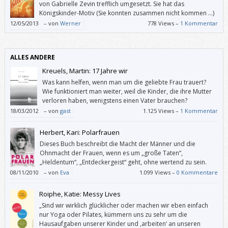
von Gabrielle Zevin trefflich umgesetzt. Sie hat das
Königskinder-Motiv (Sie konnten zusammen nicht kommen …)
in eine Zukunft transferiert, in der die Mafia mit Schokolade
12/05/2013
–
von
Werner
778 Views –
1 Kommentar
dealt.
ALLES ANDERE
Kreuels, Martin: 17 Jahre wir
Was kann helfen, wenn man um die geliebte Frau trauert?
Wie funktioniert man weiter, weil die Kinder, die ihre Mutter
verloren haben, wenigstens einen Vater brauchen?
18/03/2012
–
von
gast
1.125 Views –
1 Kommentar
Herbert, Kari: Polarfrauen
Dieses Buch beschreibt die Macht der Männer und die
Ohnmacht der Frauen, wenn es um „große Taten“,
„Heldentum“, „Entdeckergeist“ geht, ohne wertend zu sein.
08/11/2010
–
von
Eva
1.099 Views –
0 Kommentare
Roiphe, Katie: Messy Lives
„Sind wir wirklich glücklicher oder machen wir eben einfach
nur Yoga oder Pilates, kümmern uns zu sehr um die
Hausaufgaben unserer Kinder und ,arbeiten‘ an unseren