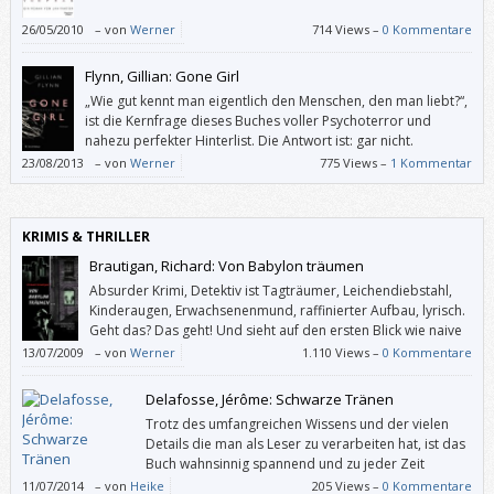
26/05/2010
–
von
Werner
714 Views –
0 Kommentare
Flynn, Gillian: Gone Girl
„Wie gut kennt man eigentlich den Menschen, den man liebt?“,
ist die Kernfrage dieses Buches voller Psychoterror und
nahezu perfekter Hinterlist. Die Antwort ist: gar nicht.
23/08/2013
–
von
Werner
775 Views –
1 Kommentar
KRIMIS & THRILLER
Brautigan, Richard: Von Babylon träumen
Absurder Krimi, Detektiv ist Tagträumer, Leichendiebstahl,
Kinderaugen, Erwachsenenmund, raffinierter Aufbau, lyrisch.
Geht das? Das geht! Und sieht auf den ersten Blick wie naive
Kunst aus, ist aber eher psychedelische und somit
13/07/2009
–
von
Werner
1.110 Views –
0 Kommentare
bewusstseinserweiternd. Anders gesagt: Brautigan hat mehr mit uns
und der Wirklichkeit zu tun als so manche realistische Prosa.
Delafosse, Jérôme: Schwarze Tränen
Trotz des umfangreichen Wissens und der vielen
Details die man als Leser zu verarbeiten hat, ist das
Buch wahnsinnig spannend und zu jeder Zeit
fesselnd. Ich konnte es kaum noch aus den Händen
11/07/2014
–
von
Heike
205 Views –
0 Kommentare