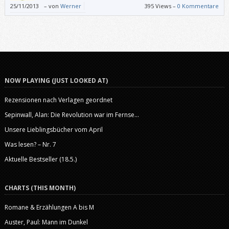
Beziehungen?“
25/11/2013
–
von
Werner
395 Views –
0 Kommentare
NOW PLAYING (JUST LOOKED AT)
Rezensionen nach Verlagen geordnet
Sepinwall, Alan: Die Revolution war im Fernse...
Unsere Lieblingsbücher vom April
Was lesen? – Nr. 7
Aktuelle Bestseller (18.5.)
CHARTS (THIS MONTH)
Romane & Erzählungen A bis M
Auster, Paul: Mann im Dunkel