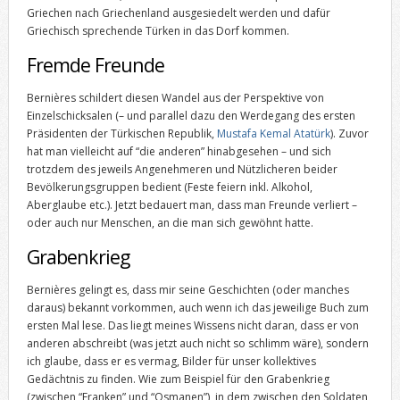
Griechen nach Griechenland ausgesiedelt werden und dafür
Griechisch sprechende Türken in das Dorf kommen.
Fremde Freunde
Bernières schildert diesen Wandel aus der Perspektive von
Einzelschicksalen (– und parallel dazu den Werdegang des ersten
Präsidenten der Türkischen Republik,
Mustafa Kemal Atatürk
). Zuvor
hat man vielleicht auf “die anderen” hinabgesehen – und sich
trotzdem des jeweils Angenehmeren und Nützlicheren beider
Bevölkerungsgruppen bedient (Feste feiern inkl. Alkohol,
Aberglaube etc.). Jetzt bedauert man, dass man Freunde verliert –
oder auch nur Menschen, an die man sich gewöhnt hatte.
Grabenkrieg
Bernières gelingt es, dass mir seine Geschichten (oder manches
daraus) bekannt vorkommen, auch wenn ich das jeweilige Buch zum
ersten Mal lese. Das liegt meines Wissens nicht daran, dass er von
anderen abschreibt (was jetzt auch nicht so schlimm wäre), sondern
ich glaube, dass er es vermag, Bilder für unser kollektives
Gedächtnis zu finden. Wie zum Beispiel für den Grabenkrieg
(zwischen “Franken” und “Osmanen”), in dem zwischen den Soldaten