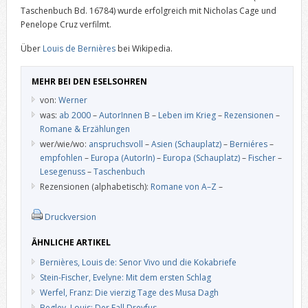
Taschenbuch Bd. 16784) wurde erfolgreich mit Nicholas Cage und
Penelope Cruz verfilmt.
Über
Louis de Bernières
bei Wikipedia.
MEHR BEI DEN ESELSOHREN
von:
Werner
was:
ab 2000
–
AutorInnen B
–
Leben im Krieg
–
Rezensionen
–
Romane & Erzählungen
wer/wie/wo:
anspruchsvoll
–
Asien (Schauplatz)
–
Berniéres
–
empfohlen
–
Europa (AutorIn)
–
Europa (Schauplatz)
–
Fischer
–
Lesegenuss
–
Taschenbuch
Rezensionen (alphabetisch):
Romane von A–Z
–
Druckversion
ÄHNLICHE ARTIKEL
Bernières, Louis de: Senor Vivo und die Kokabriefe
Stein-Fischer, Evelyne: Mit dem ersten Schlag
Werfel, Franz: Die vierzig Tage des Musa Dagh
Begley, Louis: Der Fall Dreyfus