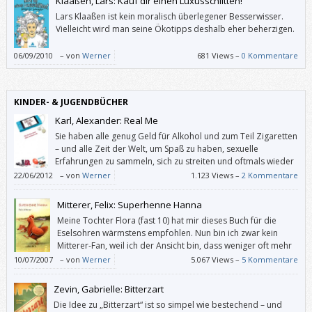
Klaaßen, Lars: Kauf dir einen Luxusschlitten!
Lars Klaaßen ist kein moralisch überlegener Besserwisser.
Vielleicht wird man seine Ökotipps deshalb eher beherzigen.
06/09/2010
–
von
Werner
681 Views –
0 Kommentare
KINDER- & JUGENDBÜCHER
Karl, Alexander: Real Me
Sie haben alle genug Geld für Alkohol und zum Teil Zigaretten
– und alle Zeit der Welt, um Spaß zu haben, sexuelle
Erfahrungen zu sammeln, sich zu streiten und oftmals wieder
zu versöhnen. Sie sind nicht aktiv auf der „Suche nach dem
22/06/2012
–
von
Werner
1.123 Views –
2 Kommentare
wahren Ich“ (so der Untertitel des Buches), aber sie lernen durch Trial
and Error, was sie wollen und was nicht.
Mitterer, Felix: Superhenne Hanna
Meine Tochter Flora (fast 10) hat mir dieses Buch für die
Eselsohren wärmstens empfohlen. Nun bin ich zwar kein
Mitterer-Fan, weil ich der Ansicht bin, dass weniger oft mehr
ist, und weil dieser Autor in seine Dramen gerne möglichst
10/07/2007
–
von
Werner
5.067 Views –
5 Kommentare
alle Probleme dieser Welt stopft, aber in “Superhenne Hanna” macht er
gerade das nicht.
Zevin, Gabrielle: Bitterzart
Die Idee zu „Bitterzart“ ist so simpel wie bestechend – und