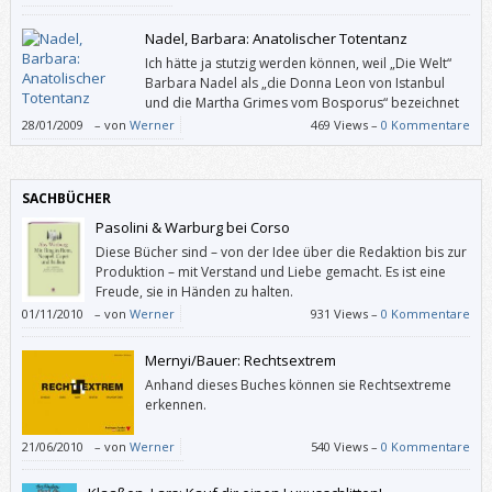
legen, da ich endlich wissen wollte, wer der wahre Übeltäter in dieser
verworrenen und tiefgreifenden Geschichte ist.
Nadel, Barbara: Anatolischer Totentanz
Ich hätte ja stutzig werden können, weil „Die Welt“
Barbara Nadel als „die Donna Leon von Istanbul
und die Martha Grimes vom Bosporus“ bezeichnet
und weil ich diese handwerklich geschickten
28/01/2009
–
von
Werner
469 Views –
0 Kommentare
Autorinnen nicht unbedingt haben muss, aber über einen mir völlig
unbekannten Teil der Türkei zu lesen, war denn doch zu verlockend.
SACHBÜCHER
Pasolini & Warburg bei Corso
Diese Bücher sind – von der Idee über die Redaktion bis zur
Produktion – mit Verstand und Liebe gemacht. Es ist eine
Freude, sie in Händen zu halten.
01/11/2010
–
von
Werner
931 Views –
0 Kommentare
Mernyi/Bauer: Rechtsextrem
Anhand dieses Buches können sie Rechtsextreme
erkennen.
21/06/2010
–
von
Werner
540 Views –
0 Kommentare