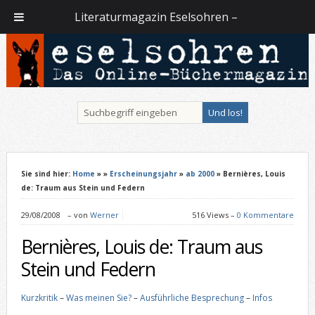
Literaturmagazin Eselsohren –
Sie sind hier:
Home
»
»
Erscheinungsjahr
»
ab 2000
» Bernières, Louis
de: Traum aus Stein und Federn
29/08/2008
–
von
Werner
516 Views –
0 Kommentare
Bernières, Louis de: Traum aus
Stein und Federn
Kurzkritik
–
Was meinen Sie?
–
Ausführliche Besprechung
–
Infos