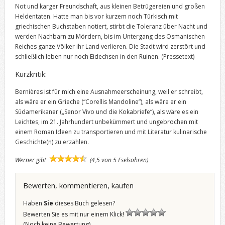
Not und karger Freundschaft, aus kleinen Betrügereien und großen
Heldentaten. Hatte man bis vor kurzem noch Türkisch mit
griechischen Buchstaben notiert, stirbt die Toleranz über Nacht und
werden Nachbarn zu Mördern, bis im Untergang des Osmanischen
Reiches ganze Völker ihr Land verlieren. Die Stadt wird zerstört und
schließlich leben nur noch Eidechsen in den Ruinen.
(Pressetext)
Kurzkritik:
Bernières ist für mich eine Ausnahmeerscheinung, weil er schreibt,
als wäre er ein Grieche (“Corellis Mandoline”), als wäre er ein
Südamerikaner („Senor Vivo und die Kokabriefe“), als wäre es ein
Leichtes, im 21. Jahrhundert unbekümmert und ungebrochen mit
einem Roman Ideen zu transportieren und mit Literatur kulinarische
Geschichte(n) zu erzählen.
Werner gibt
(4,5 von 5 Eselsohren)
Bewerten, kommentieren, kaufen
Haben
Sie
dieses Buch gelesen?
Bewerten Sie es mit nur einem Klick!
(Noch keine Bewertung)