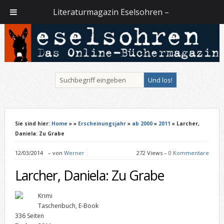
Literaturmagazin Eselsohren –
Sie sind hier:
Home
»
»
Erscheinungsjahr
»
ab 2000
»
2011
» Larcher,
Daniela: Zu Grabe
12/03/2014
–
von
Werner
272 Views –
0 Kommentare
Larcher, Daniela: Zu Grabe
Krimi
Taschenbuch, E-Book
336 Seiten