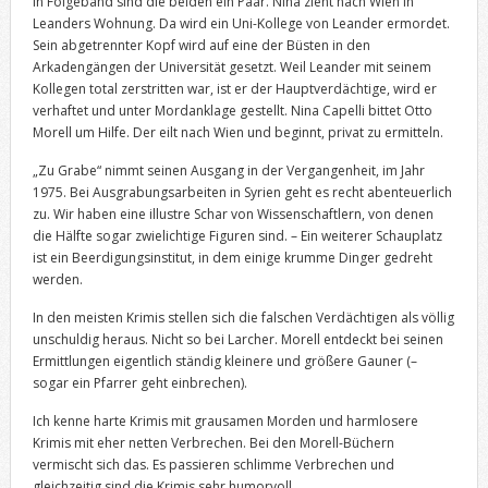
In Folgeband sind die beiden ein Paar. Nina zieht nach Wien in
Leanders Wohnung. Da wird ein Uni-Kollege von Leander ermordet.
Sein abgetrennter Kopf wird auf eine der Büsten in den
Arkadengängen der Universität gesetzt. Weil Leander mit seinem
Kollegen total zerstritten war, ist er der Hauptverdächtige, wird er
verhaftet und unter Mordanklage gestellt. Nina Capelli bittet Otto
Morell um Hilfe. Der eilt nach Wien und beginnt, privat zu ermitteln.
„Zu Grabe“ nimmt seinen Ausgang in der Vergangenheit, im Jahr
1975. Bei Ausgrabungsarbeiten in Syrien geht es recht abenteuerlich
zu. Wir haben eine illustre Schar von Wissenschaftlern, von denen
die Hälfte sogar zwielichtige Figuren sind. – Ein weiterer Schauplatz
ist ein Beerdigungsinstitut, in dem einige krumme Dinger gedreht
werden.
In den meisten Krimis stellen sich die falschen Verdächtigen als völlig
unschuldig heraus. Nicht so bei Larcher. Morell entdeckt bei seinen
Ermittlungen eigentlich ständig kleinere und größere Gauner (–
sogar ein Pfarrer geht einbrechen).
Ich kenne harte Krimis mit grausamen Morden und harmlosere
Krimis mit eher netten Verbrechen. Bei den Morell-Büchern
vermischt sich das. Es passieren schlimme Verbrechen und
gleichzeitig sind die Krimis sehr humorvoll.