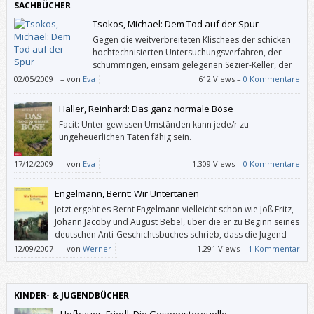
SACHBÜCHER
Tsokos, Michael: Dem Tod auf der Spur
Gegen die weitverbreiteten Klischees der schicken
hochtechnisierten Untersuchungsverfahren, der
schummrigen, einsam gelegenen Sezier-Keller, der
seltsamen Menschen, die da diesen seltsamen Beruf
02/05/2009
–
von
Eva
612 Views –
0 Kommentare
ausüben und dabei so was von genial aufgrund minimalistischer Spuren
die komplexesten Verbrechen aufklären – allein und unverstanden
Haller, Reinhard: Das ganz normale Böse
natürlich – wendet sich der Rechtsmediziner Michael Tsokos mit seinem
Facit: Unter gewissen Umständen kann jede/r zu
Buch.
ungeheuerlichen Taten fähig sein.
17/12/2009
–
von
Eva
1.309 Views –
0 Kommentare
Engelmann, Bernt: Wir Untertanen
Jetzt ergeht es Bernt Engelmann vielleicht schon wie Joß Fritz,
Johann Jacoby und August Bebel, über die er zu Beginn seines
deutschen Anti-Geschichtsbuches schrieb, dass die Jugend
mit ihren Namen nichts mehr anfangen könnte: Sein
12/09/2007
–
von
Werner
1.291 Views –
1 Kommentar
ehemaliges Standardwerk “Wir Untertanen” gibt es derzeit nur
antiquarisch.
KINDER- & JUGENDBÜCHER
Hofbauer, Friedl: Die Gespensterquelle