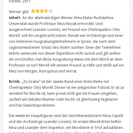
Fischer, 2011
Werner gibt
Inhalt:
An der altehrwürdigen Wiener Alma Mater Rudolphina-
Universität wurde Professor Vitus Novak ermordet. Und
ausgerechnet Leander Lorentz, ein Freund von Chefinspektor Otto
Morell, soll ihn umgebracht haben. Novak war Archäologe und einer
von mehreren Ausgrabungsteilnehmern in Syrien, die nach dem
sagenumwobenen Schatz des Alulim suchten. Einer der Teilnehmer
kehrte seinerzeit von dieser Expedition nicht zurück und gilt seither
als verschollen. Hat diese Ausgrabung etwas mit dem Mord an dem
Professor zu tun? Morell eilt seinem Freund zu Hilfe und stößt auf ein
Netz von Intrigen, Korruption und Verrat.
Kritik:
„Zu Grabe“ ist der zweite Band einer Krimi-Reihe mit
Chefinspektor Otto Morell. Dieser ist ein untypischer Polizist: Er ist zu
sensibel für Morde ist, kann privat nicht gut mit Frauen umgehen,
züchtet am liebsten Blumen oder kocht, ist gleichzeitig Vegetarier
und hat Gewichtsprobleme.
Die weiteren Hauptfiguren sind die Gerichtsmedizinerin Nina Capelli
und der Archäologe Leander Lorentz. Im ersten Morell-Krimi helfen
Nina und Leander dem Inspektor, ein Mordserie in Tirol aufzuklären.