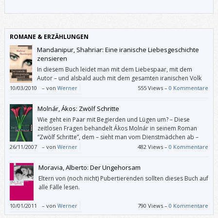
ROMANE & ERZÄHLUNGEN
Mandanipur, Shahriar: Eine iranische Liebesgeschichte
zensieren
In diesem Buch leidet man mit dem Liebespaar, mit dem
Autor – und alsbald auch mit dem gesamten iranischen Volk
mit.
10/03/2010
–
von
Werner
555 Views –
0 Kommentare
Molnár, Ákos: Zwölf Schritte
Wie geht ein Paar mit Begierden und Lügen um? – Diese
zeitlosen Fragen behandelt Ákos Molnár in seinem Roman
“Zwölf Schritte”, dem – sieht man vom Dienstmädchen ab –
die Entstehungszeit kaum anzumerken ist.
26/11/2007
–
von
Werner
482 Views –
0 Kommentare
Moravia, Alberto: Der Ungehorsam
Eltern von (noch nicht) Pubertierenden sollten dieses Buch auf
alle Fälle lesen.
10/01/2011
–
von
Werner
790 Views –
0 Kommentare