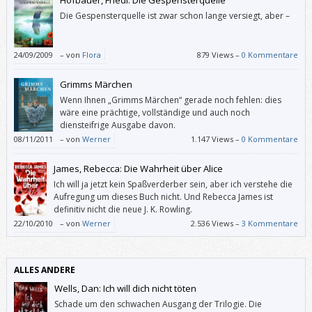
Die Gespensterquelle ist zwar schon lange versiegt, aber –
24/09/2009
–
von
Flora
879 Views –
0 Kommentare
Grimms Märchen
Wenn Ihnen „Grimms Märchen“ gerade noch fehlen: dies
wäre eine prächtige, vollständige und auch noch
diensteifrige Ausgabe davon.
08/11/2011
–
von
Werner
1.147 Views –
0 Kommentare
James, Rebecca: Die Wahrheit über Alice
Ich will ja jetzt kein Spaßverderber sein, aber ich verstehe die
Aufregung um dieses Buch nicht. Und Rebecca James ist
definitiv nicht die neue J. K. Rowling.
22/10/2010
–
von
Werner
2.536 Views –
3 Kommentare
ALLES ANDERE
Wells, Dan: Ich will dich nicht töten
Schade um den schwachen Ausgang der Trilogie. Die