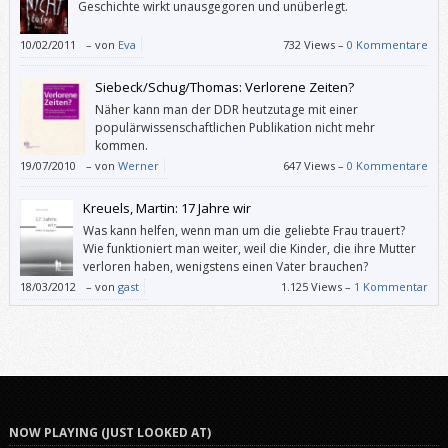
Geschichte wirkt unausgegoren und unüberlegt.
10/02/2011
–
von
Eva
732 Views –
0 Kommentare
Siebeck/Schug/Thomas: Verlorene Zeiten?
Näher kann man der DDR heutzutage mit einer
populärwissenschaftlichen Publikation nicht mehr
kommen.
19/07/2010
–
von
Werner
647 Views –
0 Kommentare
Kreuels, Martin: 17 Jahre wir
Was kann helfen, wenn man um die geliebte Frau trauert?
Wie funktioniert man weiter, weil die Kinder, die ihre Mutter
verloren haben, wenigstens einen Vater brauchen?
18/03/2012
–
von
gast
1.125 Views –
1 Kommentar
NOW PLAYING (JUST LOOKED AT)