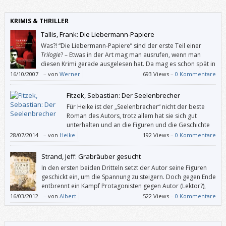
KRIMIS & THRILLER
Tallis, Frank: Die Liebermann-Papiere
Was?! “Die Liebermann-Papiere” sind der erste Teil einer
Trilogie
? – Etwas in der Art mag man ausrufen, wenn man
diesen Krimi gerade ausgelesen hat. Da mag es schon spät in
der Nacht sein und dennoch würde man jetzt gerne
16/10/2007
–
von
Werner
693 Views –
0 Kommentare
weiterschmökern, zumindest anfangen … – Aber wo bekäme man nach
Mitternacht “Wiener Blut” her, den zweiten Teil?
Fitzek, Sebastian: Der Seelenbrecher
Für Heike ist der „Seelenbrecher“ nicht der beste
Roman des Autors, trotz allem hat sie sich gut
unterhalten und an die Figuren und die Geschichte
gefesselt gefühlt. – Fazit: Ein guter Thriller für
28/07/2014
–
von
Heike
192 Views –
0 Kommentare
zwischendurch.
Strand, Jeff: Grabräuber gesucht
In den ersten beiden Dritteln setzt der Autor seine Figuren
geschickt ein, um die Spannung zu steigern. Doch gegen Ende
entbrennt ein Kampf Protagonisten gegen Autor (Lektor?),
den alle verlieren.
16/03/2012
–
von
Albert
522 Views –
0 Kommentare