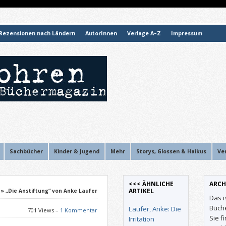
Rezensionen nach Ländern
AutorInnen
Verlage A–Z
Impressum
Sachbücher
Kinder & Jugend
Mehr
Storys, Glossen & Haikus
Ve
<<< ÄHNLICHE
ARCH
ARTIKEL
» „Die Anstiftung“ von Anke Laufer
Das i
Büch
Laufer, Anke: Die
701 Views –
1 Kommentar
Sie f
Irritation