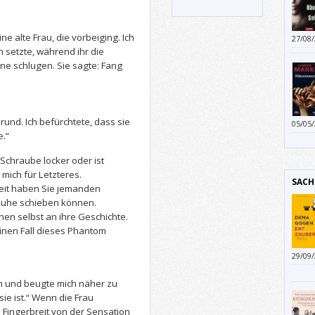
ine alte Frau, die vorbeiging. Ich
27/08
 setzte, während ihr die
ne schlugen. Sie sagte: Fang
rund. Ich befürchtete, dass sie
05/05
es is
e.“
läute
 Schraube locker oder ist
diese
mich für Letzteres.
SACH
heit haben Sie jemanden
chuhe schieben können.
hen selbst an ihre Geschichte.
inen Fall dieses Phantom
29/09
Gespr
n und beugte mich näher zu
sie ist.“ Wenn die Frau
en Fingerbreit von der Sensation