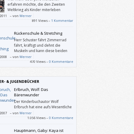
erfahren möchte, die den Zweiten
Weltkrieg als Kinder miterleben
mussten, sollte dieses Buch lesen. Man
/2011
–
von
Werner
sich damit allerdings auch vor dem
891 Views –
1 Kommentar
mpfen angesichts der unaufhörlichen
sberichterstattung in aktuellen
Rückenschule & Stretching
ichtenmedien bewahren.
Herr Schuster fährt Zimmerrad
fährt, kräftigt und dehnt die
Muskeln und kann diese beiden
Ratgeber allen empfehlen, denen
/2008
–
von
Werner
rper nicht mehr egal ist.
470 Views –
0 Kommentare
ER- & JUGENDBÜCHER
Erlbruch, Wolf: Das
Bärenwunder
Der Kinderbuchautor Wolf
Erlbruch hat eine aufs Wesentliche
reduzierte Art zu schreiben und er
/2007
–
von
Werner
net wunderbar knapp an der Realität
1.056 Views –
0 Kommentare
i.
Hauptmann, Gaby: Kaya ist