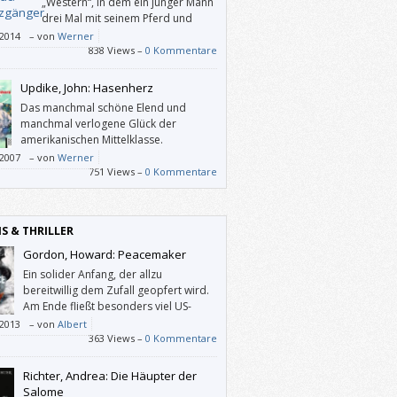
„Western“, in dem ein junger Mann
drei Mal mit seinem Pferd und
ohne Geld von News Mexiko nach
/2014
–
von
Werner
o zieht. Wer will, kann mit diesem Roman
838 Views –
0 Kommentare
über Mexiko erfahren – und sich dazu
en lassen, über das Schicksal und Gott
Updike, John: Hasenherz
udenken.
Das manchmal schöne Elend und
manchmal verlogene Glück der
amerikanischen Mittelklasse.
/2007
–
von
Werner
751 Views –
0 Kommentare
IS & THRILLER
Gordon, Howard: Peacemaker
Ein solider Anfang, der allzu
bereitwillig dem Zufall geopfert wird.
Am Ende fließt besonders viel US-
Heldenschmalz, aber das ist reine
/2013
–
von
Albert
hmackssache.
363 Views –
0 Kommentare
Richter, Andrea: Die Häupter der
Salome