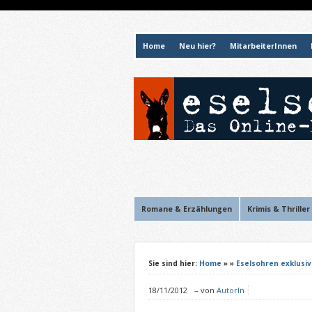
Home
Neu hier?
MitarbeiterInnen
Romane & Erzählungen
Krimis & Thriller
Sie sind hier:
Home
»
»
Eselsohren exklusiv
18/11/2012
–
von
AutorIn