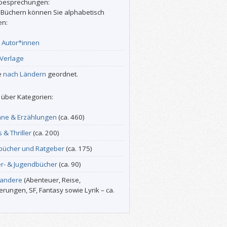
besprechungen:
 Büchern können Sie alphabetisch
en:
r
Autor*innen
Verlage
e
nach Ländern
geordnet.
über Kategorien:
ne & Erzählungen
(ca. 460)
s & Thriller
(ca. 200)
bücher und Ratgeber
(ca. 175)
er- & Jugendbücher
(ca. 90)
 andere
(Abenteuer, Reise,
erungen, SF, Fantasy sowie Lyrik – ca.