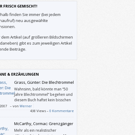
R FRISCH GEMISCHT!
halb finden Sie immer (bei jedem
enaufruf) neu ausgewählte
nsionen.
 dem Artikel (auf größeren Bildschirmen
daneben) gibt es zum jeweiligen Artikel
ende Beiträge.
NE & ERZÄHLUNGEN
Grass, Günter: Die Blechtrommel
Wahnsinn, bald könnte man “50
Jahre Blechtrommel” begehen und
diesem Buch haftet kein bisschen
Patina an.
/2007
–
von
Werner
438 Views –
0 Kommentare
McCarthy, Cormac: Grenzgänger
Mehr als ein realistischer