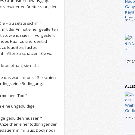
es Grundstück hinausging.
 verwitterten Bretterzaun, der
01/09
e Frau setzte sich mir
gerne
t, mit der Anmut einer gealterten
hätte
so, wie ich sie mir vorgestellt
auch 
londes Haar zu unordentlich,
 zu leuchten, fast zu
 ihr Alter zu schätzen. Sie war
17/12
 krampfhaft, sie nicht
gerad
nicht 
plaud
ie das war, mit uns.“ Sie schien
Weihn
lerdings eine Bedingung.“
ALLE
Himme
ch meinem Tod.“
te eine ungeduldige
ange gedulden müssen.“
23/12
fry ch
 Anzeichen einer todbringenden
clime
 Bedauern in mir aus. Doch noch
with 