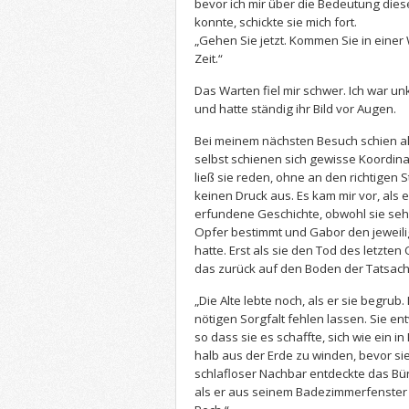
bevor ich mir über die Bedeutung die
konnte, schickte sie mich fort.
„Gehen Sie jetzt. Kommen Sie in einer
Zeit.“
Das Warten fiel mir schwer. Ich war unk
und hatte ständig ihr Bild vor Augen.
Bei meinem nächsten Besuch schien all
selbst schienen sich gewisse Koordin
ließ sie reden, ohne an den richtigen 
keinen Druck aus. Es kam mir vor, als 
erfundene Geschichte, obwohl sie sehr
Opfer bestimmt und Gabor den jeweil
hatte. Erst als sie den Tod des letzten
das zurück auf den Boden der Tatsach
„Die Alte lebte noch, als er sie begrub.
nötigen Sorgfalt fehlen lassen. Sie ent
so dass sie es schaffte, sich wie ein i
halb aus der Erde zu winden, bevor sie 
schlafloser Nachbar entdeckte das B
als er aus seinem Badezimmerfenster s