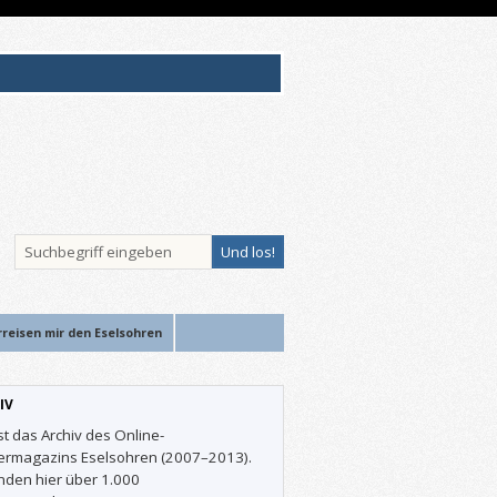
rreisen mir den Eselsohren
IV
st das Archiv des Online-
ermagazins Eselsohren (2007–2013).
inden hier über 1.000