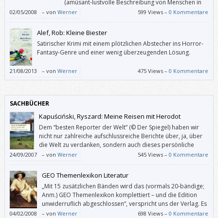
(amüsant-lustvolle Beschreibung von Menschen in
Extremsituationen), doch bald hatte ich mich dabei
02/05/2008
–
von
Werner
599 Views –
0 Kommentare
ertappt, Absätze zu überfliegen, und schließlich wurde mir sogar leicht
langweilig.
Alef, Rob: Kleine Biester
Satirischer Krimi mit einem plötzlichen Abstecher ins Horror-
Fantasy-Genre und einer wenig überzeugenden Lösung.
21/08/2013
–
von
Werner
475 Views –
0 Kommentare
SACHBÜCHER
Kapuściński, Ryszard: Meine Reisen mit Herodot
Dem “besten Reporter der Welt” (© Der Spiegel) haben wir
nicht nur zahlreiche aufschlussreiche Berichte über, ja, über
die Welt zu verdanken, sondern auch dieses persönliche
Buch.
24/09/2007
–
von
Werner
545 Views –
0 Kommentare
GEO Themenlexikon Literatur
„Mit 15 zusätzlichen Bänden wird das (vormals 20-bändige;
Anm.) GEO Themenlexikon komplettiert – und die Edition
unwiderruflich abgeschlossen“, verspricht uns der Verlag. Es
verhält sich also nicht so, dass dem Vollständigkeitswahn
04/02/2008
–
von
Werner
698 Views –
0 Kommentare