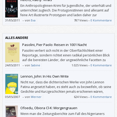
Ein AnthropologInnen-Krimi für Jugendliche, der unterhält und
unterrichtet zugleich. Die ProtagonistInnen sind allesamt auf
feine Art illustrierte Prototypen und laden daher zur
Identifikation ein; dieses Buch wird aber wohl eher Mädchen
31/05/2011
–
von
Eva
787 Views –
0 Kommentare
ansprechen.
ALLES ANDERE
Pasolini, Pier Paolo: Reisen in 1001 Nacht
Pasolini verliert sich nicht in der Oberflächlichkeit einer
Reportage, sondern richtet einen radikal persönlichen Blick
auf die bereisten Länder, der ungewöhnliche Facetten zu
Tage fördert.
24/05/2011
–
von
Sabine
1.025 Views –
0 Kommentare
Lennon, John: In His Own Write
Nicht nur, dass die dichterischen Werke von John Lennon
Patina angesetzt haben, es steht auch zu bezweifeln, ob seine
Gedichte und Kurzgeschichten jemals erschienen wären,
wenn sie jemand anderer geschrieben hätte.
05/05/2007
–
von
Werner
624 Views –
0 Kommentare
Ofoedu, Obiora Cl-K: Morgengrauen
Wenn man die Zeitungsberichte zum Fall des Nigerianers