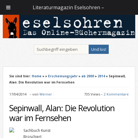
Literaturmagazin Eselsohren –
Sie sind hier:
Home
»
»
Erscheinungsjahr
»
ab 2000
»
2014
» Sepinwall,
Alan: Die Revolution war im Fernsehen
17/04/2014
–
von
Werner
735 Views –
2 Kommentare
Sepinwall, Alan: Die Revolution
war im Fernsehen
Sachbuch Kunst
Broschiert