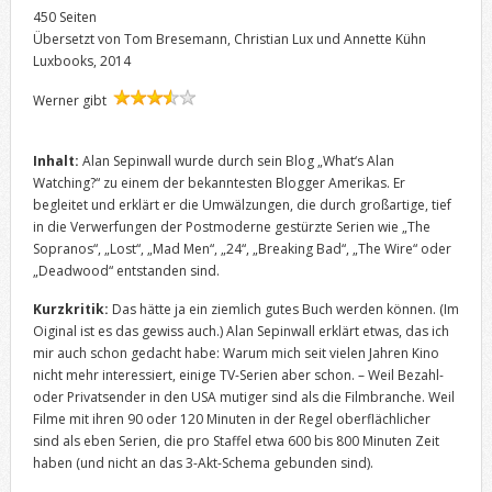
450 Seiten
Übersetzt von Tom Bresemann, Christian Lux und Annette Kühn
Luxbooks, 2014
Werner gibt
Inhalt:
Alan Sepinwall wurde durch sein Blog „What‘s Alan
Watching?“ zu einem der bekanntesten Blogger Amerikas. Er
begleitet und erklärt er die Umwälzungen, die durch großartige, tief
in die Verwerfungen der Postmoderne gestürzte Serien wie „The
Sopranos“, „Lost“, „Mad Men“, „24“, „Breaking Bad“, „The Wire“ oder
„Deadwood“ entstanden sind.
Kurzkritik:
Das hätte ja ein ziemlich gutes Buch werden können. (Im
Oiginal ist es das gewiss auch.) Alan Sepinwall erklärt etwas, das ich
mir auch schon gedacht habe: Warum mich seit vielen Jahren Kino
nicht mehr interessiert, einige TV-Serien aber schon. – Weil Bezahl-
oder Privatsender in den USA mutiger sind als die Filmbranche. Weil
Filme mit ihren 90 oder 120 Minuten in der Regel oberflächlicher
sind als eben Serien, die pro Staffel etwa 600 bis 800 Minuten Zeit
haben (und nicht an das 3-Akt-Schema gebunden sind).