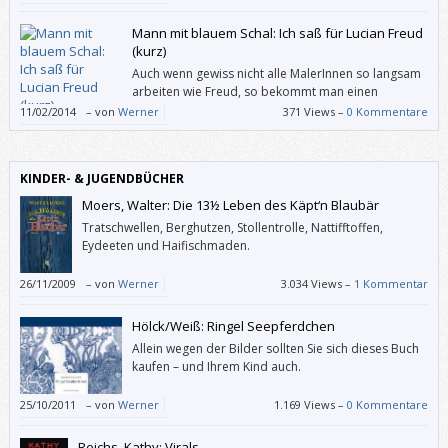
Verfallene irgendwann die Bände 70 bis 85 auch noch haben werden
müssen.
Mann mit blauem Schal: Ich saß für Lucian Freud
(kurz)
Auch wenn gewiss nicht alle MalerInnen so langsam
arbeiten wie Freud, so bekommt man einen
Eindruck davon, was alles hinter einem einzelnen
11/02/2014
–
von
Werner
371 Views –
0 Kommentare
Pinselstrich liegen kann (und dass es Freud bestimmt nicht darauf
ankommt, uns mit realistischer Akt-Malerei zu schockieren).
KINDER- & JUGENDBÜCHER
Moers, Walter: Die 13½ Leben des Käpt‘n Blaubär
Tratschwellen, Berghutzen, Stollentrolle, Nattifftoffen,
Eydeeten und Haifischmaden.
26/11/2009
–
von
Werner
3.034 Views –
1 Kommentar
Hölck/Weiß: Ringel Seepferdchen
Allein wegen der Bilder sollten Sie sich dieses Buch
kaufen – und Ihrem Kind auch.
25/10/2011
–
von
Werner
1.169 Views –
0 Kommentare
Reichs, Kathy: Virals