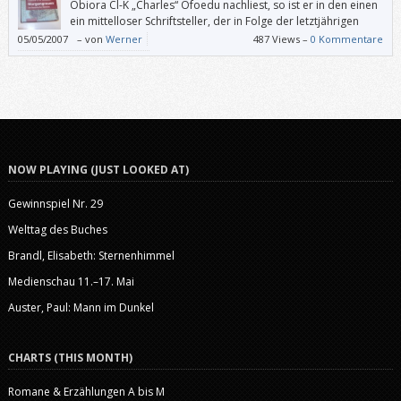
Obiora Cl-K „Charles“ Ofoedu nachliest, so ist er in den einen
ein mittelloser Schriftsteller, der in Folge der letztjährigen
„Operation Spring“ zu Unrecht als Drogenboss verdächtigt
05/05/2007
–
von
Werner
487 Views –
0 Kommentare
und in Untersuchungshaft genommen wurde. In den anderen Zeitungen
kann man es scheinbar nicht fassen, dass die Staatsanwalt für diesen
Menschen Enthaftung beantragt hat.
NOW PLAYING (JUST LOOKED AT)
Gewinnspiel Nr. 29
Welttag des Buches
Brandl, Elisabeth: Sternenhimmel
Medienschau 11.–17. Mai
Auster, Paul: Mann im Dunkel
CHARTS (THIS MONTH)
Romane & Erzählungen A bis M