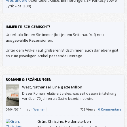
Alles andere
(Abenteuer, Reise, Erinnerungen, SF, Fantasy sowie
Lyrik – ca. 200)
IMMER FRISCH GEMISCHT!
Unterhalb finden Sie immer (bei jedem Seitenaufruf) neu
ausgewählte Rezensionen.
Unter dem Artikel (auf größeren Bildschirmen auch daneben) gibt
es zum jeweiligen Artikel passende Beiträge.
ROMANE & ERZÄHLUNGEN
West, Nathanael: Eine glatte Million
Dieser Roman relativiert vieles, was seit dessen Entstehung
vor über 75 Jahren als Satire bezeichnet wird.
04/04/2011
–
von
Werner
702 Views –
0 Kommentare
Grän, Christine: Heldensterben