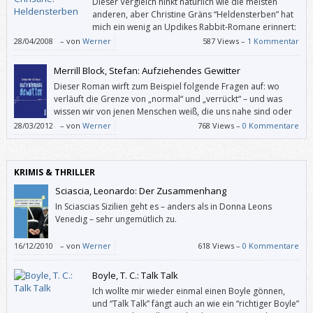
Dieser Vergleich hinkt natürlich wie die meisten
anderen, aber Christine Gräns “Heldensterben” hat
mich ein wenig an Updikes Rabbit-Romane erinnert:
Diese fixierten Charaktere, deren Wandlungen
28/04/2008
–
von
Werner
587 Views –
1 Kommentar
eigentlich nur an der Oberfläche passieren, diese undramatischen
Zustandsbeschreibungen, bei denen das Forttreiben der Handlung
Merrill Block, Stefan: Aufziehendes Gewitter
relativ unwesentlich wird …
Dieser Roman wirft zum Beispiel folgende Fragen auf: wo
verläuft die Grenze von „normal“ und „verrückt“ – und was
wissen wir von jenen Menschen weiß, die uns nahe sind oder
waren?
28/03/2012
–
von
Werner
768 Views –
0 Kommentare
KRIMIS & THRILLER
Sciascia, Leonardo: Der Zusammenhang
In Sciascias Sizilien geht es – anders als in Donna Leons
Venedig – sehr ungemütlich zu.
16/12/2010
–
von
Werner
618 Views –
0 Kommentare
Boyle, T. C.: Talk Talk
Ich wollte mir wieder einmal einen Boyle gönnen,
und “Talk Talk” fängt auch an wie ein “richtiger Boyle”