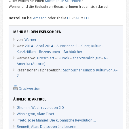
Oder wollen Sie einen
Kommentar schreiben
?
Werner und die Eselsohren-BesucherInnen freuen sich darauf.
Bestellen
bei
Amazon
oder Thalia
DE
//
AT
//
CH
MEHR BEI DEN ESELSOHREN
von:
Werner
was:
2014
–
April 2014
–
AutorInnen S
–
Kunst, Kultur
–
Kurzkritiken
–
Rezensionen
–
Sachbücher
wer/wie/wo:
Broschiert
–
E-Book
–
eher/ziemlich gut
–
N-
Amerika (Autorin)
Rezensionen (alphabetisch):
Sachbücher Kunst & Kultur von A–
Z
–
Druckversion
ÄHNLICHE ARTIKEL
Ghonim, Wael: revolution 2.0
Winnington, Alan: Tibet
Prieto, José Manuel: Die kubanische Revolution …
Bennett, Alan: Die souveräne Leserin