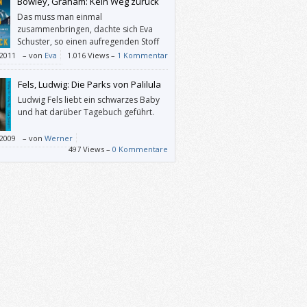
Bowley, Graham: Kein Weg zurück
Das muss man einmal
zusammenbringen, dachte sich Eva
Schuster, so einen aufregenden Stoff
derart farblos, tranig und an den
/2011
–
von
Eva
1.016 Views –
1 Kommentar
en Stellen detailverliebt zu erzählen.
Fels, Ludwig: Die Parks von Palilula
Ludwig Fels liebt ein schwarzes Baby
und hat darüber Tagebuch geführt.
/2009
–
von
Werner
497 Views –
0 Kommentare