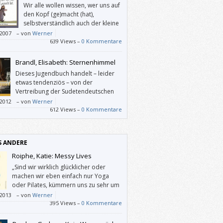
Wir alle wollen wissen, wer uns auf
te Langen (die Hase-„Felix“-Erfinderin) ein
den Kopf (ge)macht (hat),
weitere Wüterich-Bücher schreiben wird.
selbstverständlich auch der kleine
eschichte von diesem Band ist jedenfalls
Maulwurf. – Und was macht ein
/2007
–
von
Werner
o entzückend wie die Illustrationen von
er Junge, der schon allein aufs Klo gehen
639 Views –
0 Kommentare
 Gerhmann.
 wenn dieses (etwa von seinem lesenden
) viel zu lange okkupiert wird? Richtig: Er
Brandl, Elisabeth: Sternenhimmel
t drauf.
Dieses Jugendbuch handelt – leider
etwas tendenziös – von der
Vertreibung der Sudetendeutschen
aus ihrer Heimat. Ansonsten
/2012
–
von
Werner
ttelt es zielgruppengerecht, was es
612 Views –
0 Kommentare
tet, aus der Heimat vertrieben zu werden,
ie es ist, woanders nicht willkommen zu
S ANDERE
Roiphe, Katie: Messy Lives
„Sind wir wirklich glücklicher oder
machen wir eben einfach nur Yoga
oder Pilates, kümmern uns zu sehr um
die Hausaufgaben unserer Kinder und
/2013
–
von
Werner
iten‘ an unseren Beziehungen?“
395 Views –
0 Kommentare