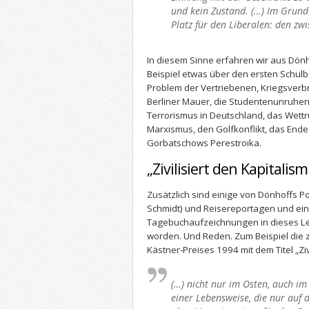
und kein Zustand. (…) Im Grunde
Platz für den Liberalen: den zwi
In diesem Sinne erfahren wir aus Dönh
Beispiel etwas über den ersten Schul
Problem der Vertriebenen, Kriegsverbr
Berliner Mauer, die Studentenunruhen,
Terrorismus in Deutschland, das Wettr
Marxismus, den Golfkonflikt, das Ende 
Gorbatschows Perestroika.
„Zivilisiert den Kapitalism
Zusätzlich sind einige von Dönhoffs P
Schmidt) und Reisereportagen und ein
Tagebuchaufzeichnungen in dieses 
worden. Und Reden. Zum Beispiel die z
Kästner-Preises 1994 mit dem Titel „Zivi
(…) nicht nur im Osten, auch im
einer Lebensweise, die nur auf de