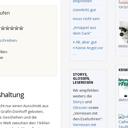
empfohlen
13/12
(ziemlich) gut
Drein
aufen
atmos
muss nicht sein
Chara
„Knüppel aus
!
dem Sack“
schreiben
.
+
Alt, aber gut
09/05
+
Keine Angst vor
llen:
…
he
KRIM
STORYS,
GLOSSEN,
LESEREISEN
Wir empfehlen
eshaltung
weiters die
20/01
Storys
und
damit
ht nur einen Ausschnitt aus
Glossen
sowie
 Gräfin Dönhoff geboten,
„Verreisen mit
as Geschehen und die
den Eselsohren“:
r Welt zwischen den 1940er-
Verreisen mit