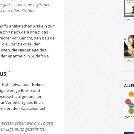
 gibt es nur eine legitimen
Annet
schen allen Stühlen.
paar 
Die G
18/09
ebens
klein
offs analytischen Artikeln zum
Katja
kann,
beginn nach dem Krieg, das
Bruder
echer vor Gericht, den bau der
scheiß
 die Energiekrise, den
üsten, die Niederlage des
der Apartheid in Südafrika,
13/07
vermi
bedeu
us!“
und w
sein.
orträts (etwa über Helmut
ALLE
ige wenige Briefe und
Lesebuch aufgenommen
ur Verleihung des Erich-
lisiert den Kapitalismus!“:
25/11
,arbe
 Westen sehen wir die Folgen
n Eigennutz gestellt ist,