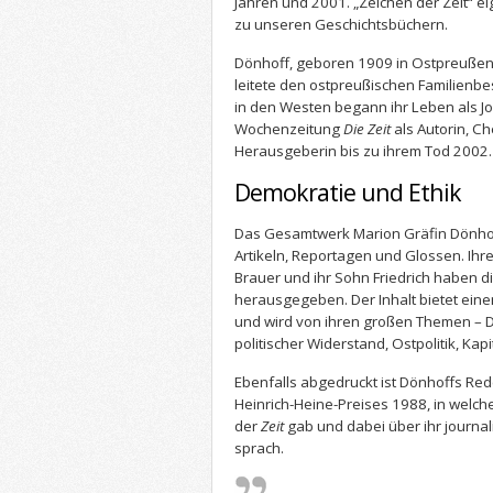
Jahren und 2001. „Zeichen der Zeit“ ei
zu unseren Geschichtsbüchern.
Dönhoff, geboren 1909 in Ostpreußen,
leitete den ostpreußischen Familienbes
in den Westen begann ihr Leben als Jou
Wochenzeitung
Die Zeit
als Autorin, C
Herausgeberin bis zu ihrem Tod 2002.
Demokratie und Ethik
Das Gesamtwerk Marion Gräfin Dönhof
Artikeln, Reportagen und Glossen. Ihre
Brauer und ihr Sohn Friedrich haben 
herausgegeben. Der Inhalt bietet eine
und wird von ihren großen Themen – 
politischer Widerstand, Ostpolitik, Kap
Ebenfalls abgedruckt ist Dönhoffs Red
Heinrich-Heine-Preises 1988, in welcher
der
Zeit
gab und dabei über ihr journal
sprach.