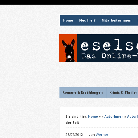
Home
Neu hier?
MitarbeiterInnen
Romane & Erzählungen
Krimis & Thriller
Sie sind hier:
Home
»
»
AutorInnen
»
Autor
der Zeit
25/07/2012
–
von
Werner