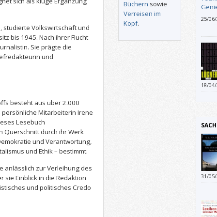
gnet sich als kluge Ergänzung
Büchern
sowie
Verreisen im
25/06
Kopf
.
dass 
 studierte Volkswirtschaft und
Doch 
itz bis 1945. Nach ihrer Flucht
“Teuf
rnalistin. Sie prägte die
Jugen
hefredakteurin und
gewis
Fälle.
18/04
Buche
fs besteht aus über 2.000
 persönliche Mitarbeiterin Irene
dieses Lesebuch
SACH
n Querschnitt durch ihr Werk
Demokratie und Verantwortung,
italismus und Ethik – bestimmt.
e anlässlich zur Verleihung des
31/05
 sie Einblick in die Redaktion
beina
istisches und politisches Credo
fertig
einem