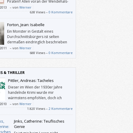
Piraten!! Allen voran der Wendehals-
Schurke John Silver!!! Und als
/2013
–
von
Werner
gabe, so Nohl, „sprachliche Prägnanz,
638 Views –
0 Kommentare
phärische Dichte und lebendige
kterisierung”. Braucht das Leserherz mehr?
Forton, Jean: Isabelle
Ein Monster in Gestalt eines
Durchschnittsbürgers ist selten
dermaßen eindringlich beschrieben
worden wie von Jean Forton.
/2011
–
von
Werner
688 Views –
0 Kommentare
IS & THRILLER
Pittler, Andreas: Tacheles
Dieser im Wien der 1930er Jahre
handelnde Krimi wurde mir
wärmstens empfohlen, doch ich
persönlich wurde nicht recht glücklich
/2010
–
von
Werner
.
1.820 Views –
2 Kommentare
Jinks, Catherine: Teuflisches
Genie