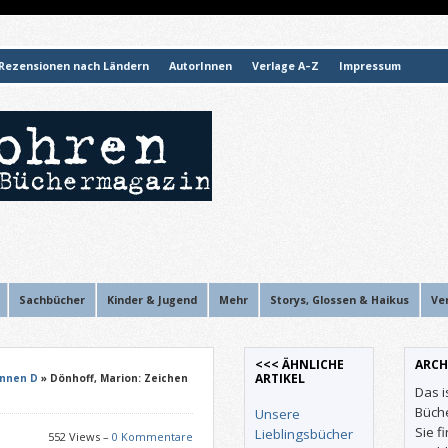
Rezensionen nach Ländern
AutorInnen
Verlage A–Z
Impressum
Sachbücher
Kinder & Jugend
Mehr
Storys, Glossen & Haikus
Ve
<<< ÄHNLICHE
ARCH
ARTIKEL
Innen D
» Dönhoff, Marion: Zeichen
Das i
Büch
Unsere
Sie f
Lieblingsbücher
552 Views –
0 Kommentare