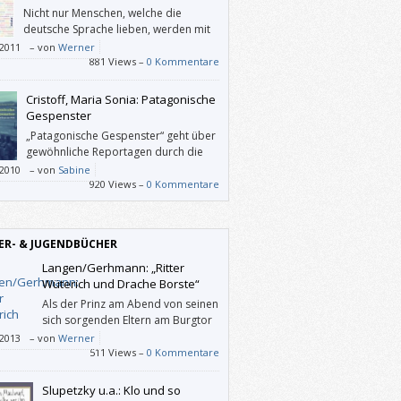
Nicht nur Menschen, welche die
deutsche Sprache lieben, werden mit
diesem Büchlein ihre helle Freude
/2011
–
von
Werner
.
881 Views –
0 Kommentare
Cristoff, Maria Sonia: Patagonische
Gespenster
„Patagonische Gespenster“ geht über
gewöhnliche Reportagen durch die
literarischen, historischen und
/2010
–
von
Sabine
nlichen Bezüge weit hinaus.
920 Views –
0 Kommentare
ER- & JUGENDBÜCHER
Langen/Gerhmann: „Ritter
Wüterich und Drache Borste“
Als der Prinz am Abend von seinen
sich sorgenden Eltern am Burgtor
empfangen wird, ist allen klar,
/2013
–
von
Werner
dies nicht sein letztes echtes Abenteuer
511 Views –
0 Kommentare
en sein kann. Noch dazu, wo draußen im
eren Wald ein Freund auf ihn wartet, das
Slupetzky u.a.: Klo und so
enkind Borste. Es kann also gut sein, dass