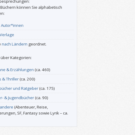
besprechungen:
 Büchern können Sie alphabetisch
en:
r
Autor*innen
Verlage
e
nach Ländern
geordnet.
über Kategorien:
ne & Erzählungen
(ca. 460)
s & Thriller
(ca. 200)
bücher und Ratgeber
(ca. 175)
er- & Jugendbücher
(ca. 90)
 andere
(Abenteuer, Reise,
erungen, SF, Fantasy sowie Lyrik – ca.