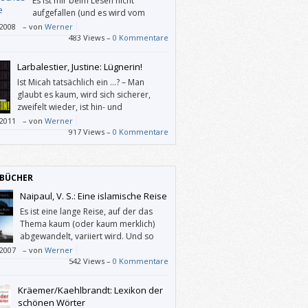
Es ist mir beim Lesen nicht
aufgefallen (und es wird vom
Verlag auch nicht kommuniziert),
/2008
–
von
Werner
dieses Buch für “young adults” gedacht ist.
483 Views –
0 Kommentare
das macht rein gar nichts: Auch wenn
lisches Genie” die Perspektive eines
Larbalestier, Justine: Lügnerin!
dlichen einnimmt, ist es für Erwachsene
Ist Micah tatsächlich ein …? – Man
s geeignet; für jung gebliebene auf alle
glaubt es kaum, wird sich sicherer,
zweifelt wieder, ist hin- und
hergerissen. Bis über den Schluss des
/2011
–
von
Werner
s hinaus.
917 Views –
0 Kommentare
BÜCHER
Naipaul, V. S.: Eine islamische Reise
Es ist eine lange Reise, auf der das
Thema kaum (oder kaum merklich)
abgewandelt, variiert wird. Und so
macht es nichts, wenn man so wie ich
/2007
–
von
Werner
he drei Jahre braucht, um dieses Buch
542 Views –
0 Kommentare
zulesen: Es ist immer wieder, aber nicht in
 fort interessant.
Kräemer/Kaehlbrandt: Lexikon der
schönen Wörter