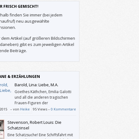
R FRISCH GEMISCHT!
halb finden Sie immer (bei jedem
enaufruf) neu ausgewählte
nsionen.
 dem Artikel (auf größeren Bildschirmen
daneben) gibt es zum jeweiligen Artikel
ende Beiträge.
NE & ERZÄHLUNGEN
Barold, Lina: Liebe, M.A.
Goethes Käthchen, Emilia Galotti
und all die anderen tragischen
Frauen-Figuren der
Literaturgeschichte spiegeln sich in
/2015
–
von
Heike
95 Views –
0 Kommentare
er jungen Hauptdarstellerin wider. Und so
läuft sie gemeinsam mit ihren beiden
Stevenson, Robert Louis: Die
 noch besten Freundinnen Vicka und Ama
Schatzinsel
öhen und Tiefen des Alltags – sowohl in der
Eine Schatzsuche! Eine Schiffsfahrt mit
Arbeitswelt wie auch in Sachen Liebe.