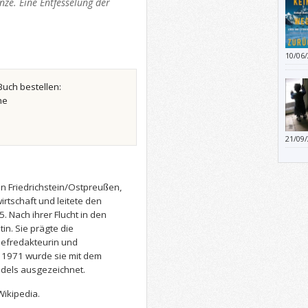
ze. Eine Entfesselung der
10/06
falsch
Buch bestellen:
he
21/09
n Friedrichstein/Ostpreußen,
irtschaft und leitete den
. Nach ihrer Flucht in den
in. Sie prägte die
hefredakteurin und
 1971 wurde sie mit dem
dels ausgezeichnet.
Wikipedia.