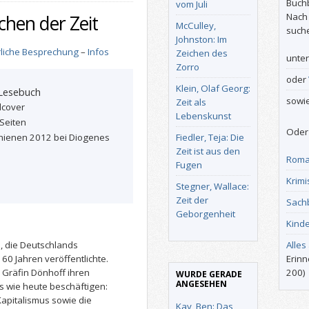
Buch
vom Juli
Nach
chen der Zeit
McCulley,
such
Johnston: Im
liche Besprechung
–
Infos
Zeichen des
unte
Zorro
oder
Klein, Olaf Georg:
 Lesebuch
sowi
Zeit als
dcover
Lebenskunst
Seiten
Oder 
hienen 2012 bei Diogenes
Fiedler, Teja: Die
Zeit ist aus den
Roma
Fugen
Krimi
Stegner, Wallace:
Zeit der
Sach
Geborgenheit
Kind
n, die Deutschlands
Alles
 60 Jahren veröffentlichte.
Erinn
n Gräfin Dönhoff ihren
200)
WURDE GERADE
ANGESEHEN
 wie heute beschäftigen:
apitalismus sowie die
Kay, Ben: Das