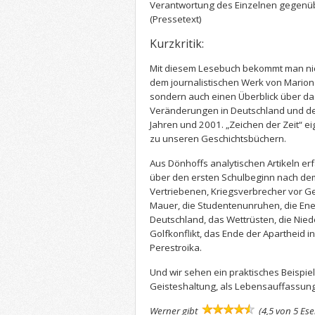
Verantwortung des Einzelnen gegenüb
(Pressetext)
Kurzkritik:
Mit diesem Lesebuch bekommt man nic
dem journalistischen Werk von Marion
sondern auch einen Überblick über d
Veränderungen in Deutschland und de
Jahren und 2001. „Zeichen der Zeit“ ei
zu unseren Geschichtsbüchern.
Aus Dönhoffs analytischen Artikeln er
über den ersten Schulbeginn nach dem
Vertriebenen, Kriegsverbrecher vor Ge
Mauer, die Studentenunruhen, die Ener
Deutschland, das Wettrüsten, die Nie
Golfkonflikt, das Ende der Apartheid 
Perestroika.
Und wir sehen ein praktisches Beispiel
Geisteshaltung, als Lebensauffassung, 
Werner gibt
(4,5 von 5 Es