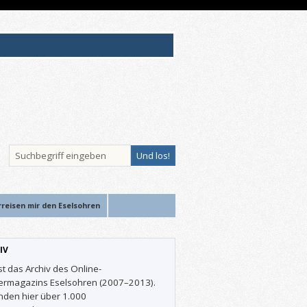
rreisen mir den Eselsohren
IV
st das Archiv des Online-
ermagazins Eselsohren (2007–2013).
inden hier über 1.000