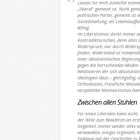
Lassen Sie mich zunächst einma
„liberal“ gemeint ist. Nicht geme
politischen Partei; gemeint ist 
Geisteshaltung, als Lebensauffa
Alltag.
Im Liberalismus steckt immer a
Kontradiktorischen, denn alles G
Widerspruch, nur durch Widersp
finden. Widerstand ist notwendi
einer absolutistischen Regieru
gegen die herrschenden Moden d
Relativieren der sich absolutis
Ideologien dazu – gleichgültig, 
Orthodoxien, Freud‘sche Monok
verspäteten Neomarxismus hand
Zwischen allen Stühlen
Für einen Liberalen kann nicht,
der Wille zum Bewahren an erste
Gegenteil, immer wieder alles 
verwandeln, einiges ergänzen, 
Einklang mit der Geschichte zu b