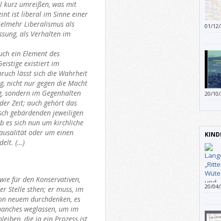
l kurz umreißen, was mit
int ist liberal im Sinne einer
vielmehr Liberalismus als
01/12
ssung, als Verhalten im
haben
uch ein Element des
eistige existiert im
ruch lässt sich die Wahrheit
g, nicht nur gegen die Macht
ng, sondern im Gegenhalten
20/10
persö
er Zeit; auch gehört das
tisch gebärdenden jeweiligen
ob es sich nun um kirchliche
ausalität oder um einen
KIND
elt. (…)
 wie für den Konservativen,
20/04
r Stelle sthen; er muss, im
dass 
von neuem durchdenken, es
gewes
manches weglassen, um im
finst
leiben, die ja ein Prozess ist
Drach