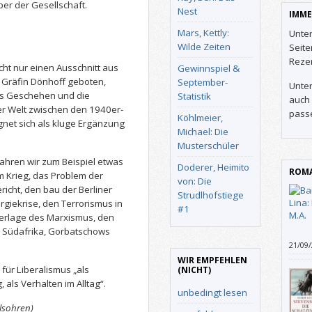
er der Gesellschaft.
Nest
IMME
Mars, Kettly:
Unter
Wilde Zeiten
Seit
Reze
ht nur einen Ausschnitt aus
Gewinnspiel &
 Gräfin Dönhoff geboten,
September-
Unter
as Geschehen und die
Statistik
auch 
r Welt zwischen den 1940er-
pass
Köhlmeier,
gnet sich als kluge Ergänzung
Michael: Die
Musterschüler
fahren wir zum Beispiel etwas
Doderer, Heimito
ROMA
 Krieg, das Problem der
von: Die
richt, den bau der Berliner
Strudlhofstiege
giekrise, den Terrorismus in
#1
derlage des Marxismus, den
in Südafrika, Gorbatschows
21/09
unser
WIR EMPFEHLEN
durch
 für Liberalismus „als
(NICHT)
immer
als Verhalten im Alltag“.
unbedingt lesen
die H
Uni-/
elsohren)