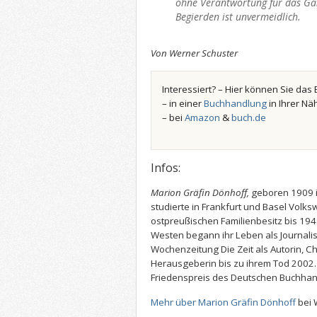
ohne Verantwortung für das Gan
Begierden ist unvermeidlich.
Von Werner Schuster
Interessiert? – Hier können Sie das 
– in einer
Buchhandlung
in Ihrer Nä
– bei
Amazon
&
buch.de
Infos:
Marion Gräfin Dönhoff,
geboren 1909 i
studierte in Frankfurt und Basel Volksw
ostpreußischen Familienbesitz bis 1945
Westen begann ihr Leben als Journalist
Wochenzeitung Die Zeit als Autorin, C
Herausgeberin bis zu ihrem Tod 2002.
Friedenspreis des Deutschen Buchhan
Mehr über Marion Gräfin Dönhoff
bei 