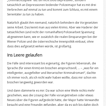
„Ohnmachtsspiele“ las. Ein nicht bloß depressiver, sondern
tatsächlich an Depressionen leidender Polizeimajor hat es mit drei
Verbrechen auf einmal zu tun und kommt zum Schluss, es mit einem
Serientäter zu tun zu haben.
Natürlich glaubt ihm niemand, natürlich behindern die Vorgesetzten
seine Arbeit. Das kennt man aus vielen Krimis. Aber wie Haderer der
tatsächlichen (und nicht der romanhaften) Polizeiarbeit Spannung
abgewinnen kann, wie er zusätzlich die realen Einsparungen bei der
Wiener Polizei und die österreichische Innenpolitik einbaut, ohne
dass dies aufgesetzt wirken würde, ist großartig.
Ins Leere gelaufen
Die Fälle sind interessant bis eigenartig, die Figuren lebensnah, die
Sprache (für einen Krimi) ein bisschen anspruchsvoll, … – „was für ein
intelligenter, ausgefeilter und literarischer Kriminalroman!“, dachte
ich immer noch, als ich nicht wahr haben wollte, dass mir schon ein
bisschen langweilig geworden war.
Und dann dämmerte es mir: Da war schon eine Weile nichts mehr
geschehen, was die Lösung der Fälle vorangetrieben oder etwas
Neues über die Figuren aufgedeckt hätte, der Major hatte Verwandte
besucht und eine Freundin gefunden, aber da es sich bis dahin doch