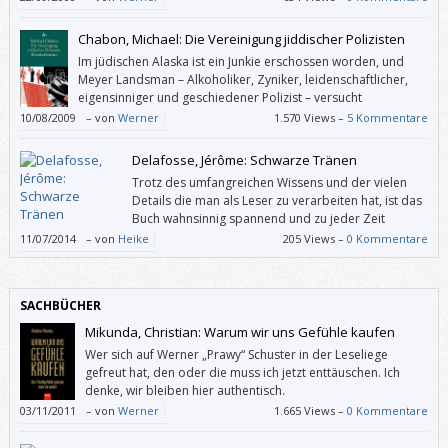
Chabon, Michael: Die Vereinigung jiddischer Polizisten
Im jüdischen Alaska ist ein Junkie erschossen worden, und
Meyer Landsman – Alkoholiker, Zyniker, leidenschaftlicher,
eigensinniger und geschiedener Polizist – versucht
herauszufinden, von wem und warum.
10/08/2009
–
von
Werner
1.570 Views –
5 Kommentare
Delafosse, Jérôme: Schwarze Tränen
Trotz des umfangreichen Wissens und der vielen
Details die man als Leser zu verarbeiten hat, ist das
Buch wahnsinnig spannend und zu jeder Zeit
fesselnd. Ich konnte es kaum noch aus den Händen
11/07/2014
–
von
Heike
205 Views –
0 Kommentare
legen, da ich endlich wissen wollte, wer der wahre Übeltäter in dieser
verworrenen und tiefgreifenden Geschichte ist.
SACHBÜCHER
Mikunda, Christian: Warum wir uns Gefühle kaufen
Wer sich auf Werner „Prawy“ Schuster in der Leseliege
gefreut hat, den oder die muss ich jetzt enttäuschen. Ich
denke, wir bleiben hier authentisch.
03/11/2011
–
von
Werner
1.665 Views –
0 Kommentare