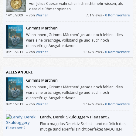
von Julius Caesar wahrscheinlich nicht mehr wissen, als
dass die Römer spinnen.
14/10/2009
–
von
Werner
731 Views –
0 Kommentare
Grimms Märchen
Wenn Ihnen „Grimms Märchen“ gerade noch fehlen: dies
wäre eine prächtige, vollständige und auch noch
diensteifrige Ausgabe davon.
08/11/2011
–
von
Werner
1.147 Views –
0 Kommentare
ALLES ANDERE
Grimms Märchen
Wenn Ihnen „Grimms Märchen“ gerade noch fehlen: dies
wäre eine prächtige, vollständige und auch noch
diensteifrige Ausgabe davon.
08/11/2011
–
von
Werner
1.147 Views –
0 Kommentare
Landy, Derek: Skulduggery Pleasant 2
Flora mag das Detektiv-Skelett – und natürlich das
mutige (und ebenfalls nicht perfekte) MÄDCHEN.