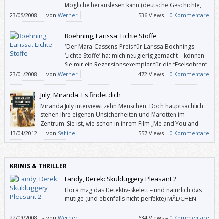
Mögliche herauslesen kann (deutsche Geschichte,
Gesellschaftskritik, Conditio humana) und der
23/05/2008
–
von
Werner
536 Views –
0 Kommentare
dennoch unerschöpflich bleibt.
Boehning, Larissa: Lichte Stoffe
“Der Mara-Cassens-Preis für Larissa Boehnings
‘Lichte Stoffe’ hat mich neugierig gemacht – können
Sie mir ein Rezensionsexemplar für die “Eselsohren“
schicken?”, hab ich an den Eichborn-Verlag
23/01/2008
–
von
Werner
472 Views –
0 Kommentare
geschrieben, und man konnte. Dieser Literaturpreis ist angeblich der
einzige, der von einer Leserjury vergeben wird, und ich dachte, anhand
July, Miranda: Es findet dich
dieses Romans könnte ich – abseits von Bestseller-Listen – erfahren,
Miranda July interviewt zehn Menschen. Doch hauptsächlich
was LeserInnen wirklich wollen.
stehen ihre eigenen Unsicherheiten und Marotten im
Zentrum. Sie ist, wie schon in ihrem Film „Me and You and
Everyone We Know“, (nur) sie selbst.
13/04/2012
–
von
Sabine
557 Views –
0 Kommentare
KRIMIS & THRILLER
Landy, Derek: Skulduggery Pleasant 2
Flora mag das Detektiv-Skelett – und natürlich das
mutige (und ebenfalls nicht perfekte) MÄDCHEN.
22/09/2008
–
von
Werner
634 Views –
0 Kommentare