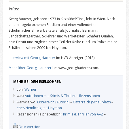
Infos:
Georg Haderer,
geboren 1973 in Kitzbühel/Tirol, lebt in Wien. Nach
einem abgebrochenen Studium und einer vollendeten
Schuhmacherlehre arbeitete er als Journalist, Barmann,
Landschaftsgärtner, Skilehrer und Werbetexter. Schäfers Qualen,
sein Debüt und zugleich erster Teil der Reihe rund um Polizeimajor
Schäfer, erschien 2009 bei Haymon.
Interview mit Georg Haderer
im HVB-Anzeiger (2013).
Mehr über Georg Haderer
bei www.georghaderer.com.
MEHR BEI DEN ESELSOHREN
von:
Werner
was:
AutorInnen H
–
Krimis & Thriller
–
Rezensionen
wer/wie/wo:
Österreich (AutorIn)
–
Österreich (Schauplatz)
–
eher/ziemlich gut
–
Haymon
Rezensionen (alphabetisch):
Krimis & Thriller von A–Z
–
Druckversion