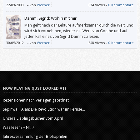
22/09/2008
–
von
Werner
634 Views –
0 Kommentare
Damm, Sigrid: Wohin mit mir
Man geht nach der Lektüre aufmerksamer durch die Welt, und
wird sich vornehmen, wieder ein Werk von Goethe und auf
jeden Fall eines von Sigrid Damm zu lesen.
30/05/2012
–
von
Werner
648 Views –
0 Kommentare
NOW PLAYING (JUST LOOKED AT)
Rezensionen nach Verlagen geordnet
Sepinwall, Alan: Die Revolution war im Fernse...
Unsere Lieblingsbücher vom April
Was lesen? – Nr. 7
Jahresversammlung der Bibliophilen