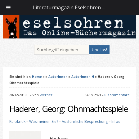
Literaturmagazin Eselsohren –
Sie sind hier:
Home
»
»
AutorInnen
»
AutorInnen H
» Haderer, Georg:
Ohnmachtsspiele
20/12/2010
–
von
Werner
845 Views –
0 Kommentare
Haderer, Georg: Ohnmachtsspiele
Kurzkritik
–
Was meinen Sie?
–
Ausführliche Besprechung
–
Infos
Hardcover