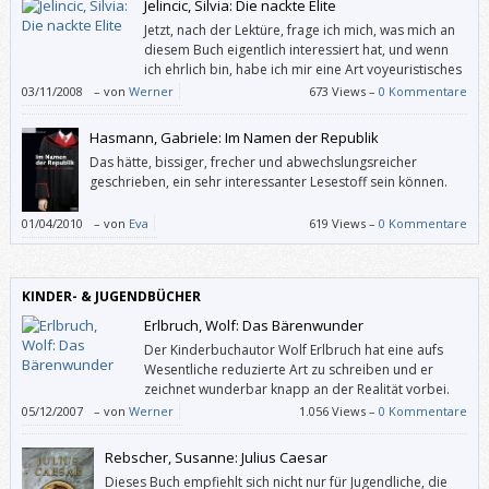
Jelincic, Silvia: Die nackte Elite
Jetzt, nach der Lektüre, frage ich mich, was mich an
diesem Buch eigentlich interessiert hat, und wenn
ich ehrlich bin, habe ich mir eine Art voyeuristisches
Manager-Hasser-Buch erwartet. Aber das ist „Die
03/11/2008
–
von
Werner
673 Views –
0 Kommentare
nackte Elite“ nicht. Im Gegenteil, wir haben es hier mit einem seriösen
Interviewband zu tun, der trotz oder wegen seines Themas
Hasmann, Gabriele: Im Namen der Republik
interessanterweise völlig unerotisch ist.
Das hätte, bissiger, frecher und abwechslungsreicher
geschrieben, ein sehr interessanter Lesestoff sein können.
01/04/2010
–
von
Eva
619 Views –
0 Kommentare
KINDER- & JUGENDBÜCHER
Erlbruch, Wolf: Das Bärenwunder
Der Kinderbuchautor Wolf Erlbruch hat eine aufs
Wesentliche reduzierte Art zu schreiben und er
zeichnet wunderbar knapp an der Realität vorbei.
05/12/2007
–
von
Werner
1.056 Views –
0 Kommentare
Rebscher, Susanne: Julius Caesar
Dieses Buch empfiehlt sich nicht nur für Jugendliche, die