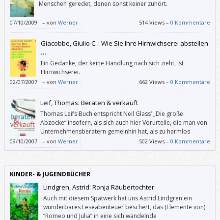
Menschen geredet, denen sonst keiner zuhört.
07/10/2009
–
von
Werner
514 Views –
0 Kommentare
Giacobbe, Giulio C. : Wie Sie Ihre Hirnwichserei abstellen
…
Ein Gedanke, der keine Handlung nach sich zieht, ist
Hirnwichserei.
02/07/2007
–
von
Werner
662 Views –
0 Kommentare
Leif, Thomas: Beraten & verkauft
Thomas Leifs Buch entspricht Neil Glass‘ „Die große
Abzocke“ insofern, als sich auch hier Vorurteile, die man von
Unternehmensberatern gemeinhin hat, als zu harmlos
herausstellen.
09/10/2007
–
von
Werner
502 Views –
0 Kommentare
KINDER- & JUGENDBÜCHER
Lindgren, Astrid: Ronja Räubertochter
Auch mit diesem Spätwerk hat uns Astrid Lindgren ein
wunderbares Leseabenteuer beschert, das (Elemente von)
“Romeo und Julia” in eine sich wandelnde