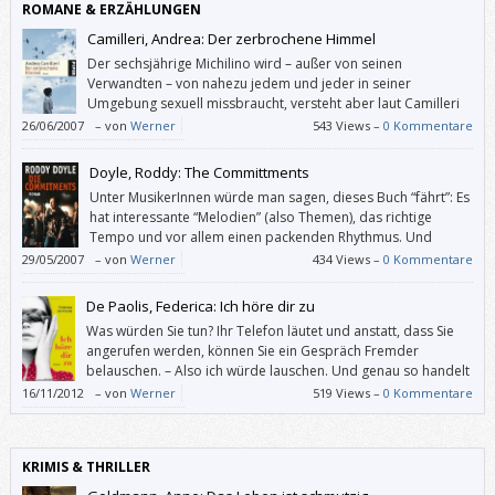
ROMANE & ERZÄHLUNGEN
Camilleri, Andrea: Der zerbrochene Himmel
Der sechsjährige Michilino wird – außer von seinen
Verwandten – von nahezu jedem und jeder in seiner
Umgebung sexuell missbraucht, versteht aber laut Camilleri
nicht, was ihm da angetan wird. – Das ist für mich ein etwas
26/06/2007
–
von
Werner
543 Views –
0 Kommentare
lang geratener Altherren-Witz, den ich auch noch abstoßend finde.
Doyle, Roddy: The Committments
Unter MusikerInnen würde man sagen, dieses Buch “fährt”: Es
hat interessante “Melodien” (also Themen), das richtige
Tempo und vor allem einen packenden Rhythmus. Und
humorvoll ist es auch.
29/05/2007
–
von
Werner
434 Views –
0 Kommentare
De Paolis, Federica: Ich höre dir zu
Was würden Sie tun? Ihr Telefon läutet und anstatt, dass Sie
angerufen werden, können Sie ein Gespräch Fremder
belauschen. – Also ich würde lauschen. Und genau so handelt
Diego. – Leider hat De Paolis dieser Figur ein Geheimnis
16/11/2012
–
von
Werner
519 Views –
0 Kommentare
angedichtet, dessen Enthüllung den guten Eindruck zerstört, den der
Roman auf mich bis dahin gemacht hatte.
KRIMIS & THRILLER