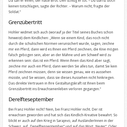
Da sah er einen, der hatte Brot. Den schlug er tot. – Du darfst doch
keinen totschlagen, sagte der Richter. – Warum nicht, fragte der
Soldat.“
Grenzübertritt
Hohler widmet sich auch (worauf ja der Titel seines Buches schon
hinweist) dem Kindlichen: „Wenn sie einem Kind, das noch nicht
durch die schulischen Normen verunsichert wurde, sagen, zeichne
mir ein Pferd, dann wird es Ihnen ein Pferd zeichnen, die Knie mögen
falsch gebogen sein, aber an der Mähne und am Schweif wird zu
erkennen sein: das ist ein Pferd. Wenn Ihnen das Kind aber sagt,
zeichne mir auch ein Pferd, dann werden Sie alles tun, damit Sie kein
Pferd zeichnen müssen, denn sie wissen genau, wie es aussehen
müsste, und Sie wissen, dass sie dieses Aussehen nicht hinkriegen.
Das direkte Vertrauen in Ihre Gestaltungskraft ist Ihnen beim
Grenzübertritt ins Erwachsenenleben verloren gegangen.“
Derelfteseptember
Bei Franz Hohler nicht? Nein, bei Franz Hohler nicht. Der ist
erwachsen geworden und hat sich das Kindlich-Kreative bewahrt. So
blickt er auch auf den Krieg in Sarajevo, auf AusländerInnen in der
Schweiz, auf „Denelftenseptember“ und auf das Wort „Neger“. Oder