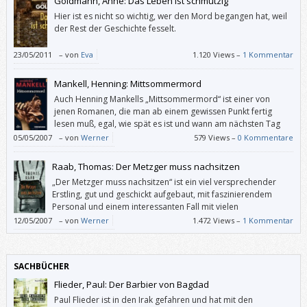
Goldmann, Anne: Das Leben ist schmutzig
Hier ist es nicht so wichtig, wer den Mord begangen hat, weil
der Rest der Geschichte fesselt.
23/05/2011
–
von
Eva
1.120 Views –
1 Kommentar
Mankell, Henning: Mittsommermord
Auch Henning Mankells „Mittsommermord“ ist einer von
jenen Romanen, die man ab einem gewissen Punkt fertig
lesen muß, egal, wie spät es ist und wann am nächsten Tag
der Wecker läuten wird. Dabei „kennt“ der Leser den Täter in
05/05/2007
–
von
Werner
579 Views –
0 Kommentare
diesem Buch von Anfang an.
Raab, Thomas: Der Metzger muss nachsitzen
„Der Metzger muss nachsitzen“ ist ein viel versprechender
Erstling, gut und geschickt aufgebaut, mit faszinierendem
Personal und einem interessanten Fall mit vielen
überraschenden Wendungen.
12/05/2007
–
von
Werner
1.472 Views –
1 Kommentar
SACHBÜCHER
Flieder, Paul: Der Barbier von Bagdad
Paul Flieder ist in den Irak gefahren und hat mit den