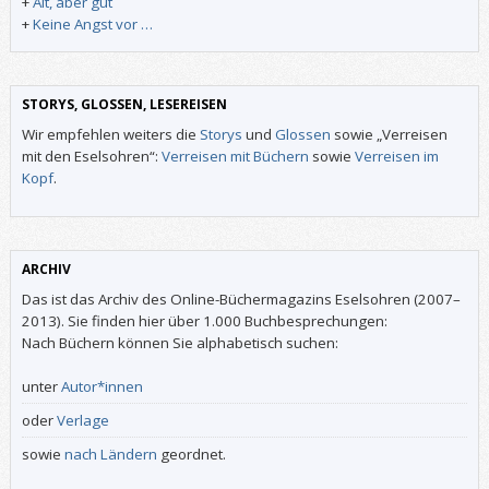
+
Alt, aber gut
+
Keine Angst vor …
STORYS, GLOSSEN, LESEREISEN
Wir empfehlen weiters die
Storys
und
Glossen
sowie „Verreisen
mit den Eselsohren“:
Verreisen mit Büchern
sowie
Verreisen im
Kopf
.
ARCHIV
Das ist das Archiv des Online-Büchermagazins Eselsohren (2007–
2013). Sie finden hier über 1.000 Buchbesprechungen:
Nach Büchern können Sie alphabetisch suchen:
unter
Autor*innen
oder
Verlage
sowie
nach Ländern
geordnet.