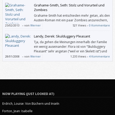
Grahame-Smith, Seth: Stolz und Vorurteil und
Zombies
Grahame-Smith hat entschieden mehr getan, als den
Austen-Roman mit ein paar Zombies anzureichern,
er hat „Stolz und Vorurteil“ vielmehr – wenn man das
25/02/2013
–
von
Werner
521 Views –
0 Kommentare
in diesem Zusammenhang so sagen kann – feinfühlig und mit großem
Respekt neu erzählt.
Landy, Derek: Skulduggery Pleasant
Tja, da gehen die Meinungen innerhalb der Familie
ein wenig auseinander: Flora ist von “Skulduggery
Pleasant” sehr angetan (“weil er ein Skelett ist”) und
möchte über das Buch ein Referat halten, und ich
28/01/2008
–
von
Werner
1.235 Views –
4 Kommentare
bin halt kein Fantasy-Fan.
NOW PLAYING (JUST LOOKED AT)
Erdrich, Louise: Von Büchern und Inseln
Forton, Jean: Isabelle