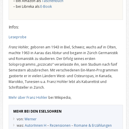
– bei Amazon als
Taschenbuch
– bei Libreka als
E-Book
Infos:
Leseprobe
Franz Hohler,
geboren am 1943 in Biel, Schweiz, wuchs auf in Olten,
machte 1963 in Aarau das Abitur und begann in Zürich Germanistik
und Romanistik zu studieren. Der Erfolg seines ersten
Soloprogramms „pizzicato“ veranlasste ihn, sein Studium nach fünf
Semestern abzubrechen. Mit verschiedenen Ein-Mann-Programmen
gastierte er in vielen Ländern West- und Osteuropas, in Kanada,
Marokko, Tunesien u.a. Franz Hohler lebt als Kabarettist und
Schriftsteller in Zürich.
Mehr über Franz Hohler
bei Wikipedia,
MEHR BEI DEN ESELSOHREN
von:
Werner
was:
AutorInnen H
–
Rezensionen
–
Romane & Erzählungen