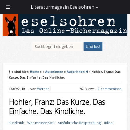
Literaturmagazin Eselsohren –
Sie sind hier:
Home
»
»
AutorInnen
»
AutorInnen H
» Hohler, Franz: Das
Kurze. Das Einfache. Das Kindliche.
13/09/2010
–
von
Werner
769 Views –
0 Kommentare
Hohler, Franz: Das Kurze. Das
Einfache. Das Kindliche.
Kurzkritik
–
Was meinen Sie?
–
Ausführliche Besprechung
–
Infos