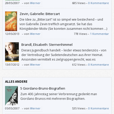
Räubergesellschaft stellt.
28/05/2007
–
von
Werner
685 Views –
0 Kommentare
Zevin, Gabrielle: Bitterzart
Die Idee zu „Bitterzart“ ist so simpel wie bestechend – und
von Gabrielle Zevin trefflich umgesetzt. Sie hat das
Königskinder-Motiv (Sie konnten zusammen nicht kommen …)
in eine Zukunft transferiert, in der die Mafia mit Schokolade
12/05/2013
–
von
Werner
778 Views –
1 Kommentar
dealt.
Brandl, Elisabeth: Sternenhimmel
Dieses Jugendbuch handelt – leider etwas tendenziös – von
der Vertreibung der Sudetendeutschen aus ihrer Heimat.
Ansonsten vermittelt es zielgruppengerecht, was es
bedeutet, aus der Heimat vertrieben zu werden, und wie es
13/07/2012
–
von
Werner
612 Views –
0 Kommentare
ist, woanders nicht willkommen zu sein.
ALLES ANDERE
5 Giordano-Bruno-Biografien
Zum 400. Jahrestag seiner Verbrennung gedenkt man
Giordano Brunos mit mehreren Biographien.
05/05/2007
–
von
Werner
535 Views –
0 Kommentare