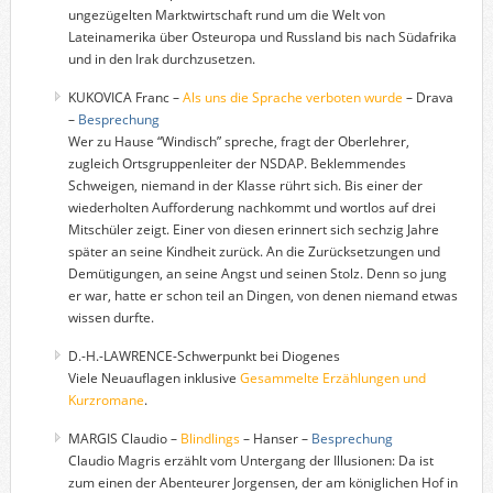
ungezügelten Marktwirtschaft rund um die Welt von
Lateinamerika über Osteuropa und Russland bis nach Südafrika
und in den Irak durchzusetzen.
KUKOVICA Franc –
Als uns die Sprache verboten wurde
– Drava
–
Besprechung
Wer zu Hause “Windisch” spreche, fragt der Oberlehrer,
zugleich Ortsgruppenleiter der NSDAP. Beklemmendes
Schweigen, niemand in der Klasse rührt sich. Bis einer der
wiederholten Aufforderung nachkommt und wortlos auf drei
Mitschüler zeigt. Einer von diesen erinnert sich sechzig Jahre
später an seine Kindheit zurück. An die Zurücksetzungen und
Demütigungen, an seine Angst und seinen Stolz. Denn so jung
er war, hatte er schon teil an Dingen, von denen niemand etwas
wissen durfte.
D.-H.-LAWRENCE-Schwerpunkt bei Diogenes
Viele Neuauflagen inklusive
Gesammelte Erzählungen und
Kurzromane
.
MARGIS Claudio –
Blindlings
– Hanser –
Besprechung
Claudio Magris erzählt vom Untergang der Illusionen: Da ist
zum einen der Abenteurer Jorgensen, der am königlichen Hof in