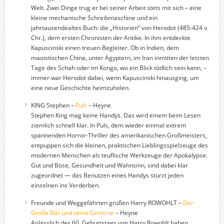
Welt. Zwei Dinge trug er bei seiner Arbeit stets mit sich – eine
kleine mechanische Schreibmaschine und ein
jahrtausendealtes Buch: die „Historien“ von Herodot (485-424 v.
Chr.), dem ersten Chronisten der Antike. In ihm entdeckte
Kapuscinski einen treuen Begleiter. Ob in Indien, dem
maoistischen China, unter Ägyptern, im Iran inmitten der letzten
Tage des Schah oder im Kongo, wo ein Blick tödlich sein kann, –
immer war Herodot dabei, wenn Kapuscinski hinausging, um
eine neue Geschichte heimzuholen.
KING Stephen –
Puls
– Heyne
Stephen King mag keine Handys. Das wird einem beim Lesen
ziemlich schnell klar. In Puls, dem wieder einmal extrem
spannenden Horror-Thriller des amerikanischen Großmeisters,
entpuppen sich die kleinen, praktischen Lieblingsspielzeuge des
modernen Menschen als teuflische Werkzeuge der Apokalypse.
Gut und Böse, Gesundheit und Wahnsinn, sind dabei klar
zugeordnet — das Benutzen eines Handys stürzt jeden
einzelnen ins Verderben.
Freunde und Weggefährten grüßen Harry ROWOHLT –
Der
Große Bär und seine Gestirne
– Heyne
Anlässlich des 60. Geburtstags von Harry Rowohlt haben