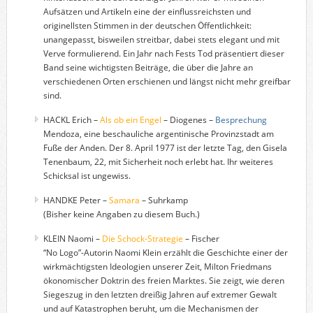
Aufsätzen und Artikeln eine der einflussreichsten und
originellsten Stimmen in der deutschen Öffentlichkeit:
unangepasst, bisweilen streitbar, dabei stets elegant und mit
Verve formulierend. Ein Jahr nach Fests Tod präsentiert dieser
Band seine wichtigsten Beiträge, die über die Jahre an
verschiedenen Orten erschienen und längst nicht mehr greifbar
sind.
HACKL Erich –
Als ob ein Engel
– Diogenes –
Besprechung
Mendoza, eine beschauliche argentinische Provinzstadt am
Fuße der Anden. Der 8. April 1977 ist der letzte Tag, den Gisela
Tenenbaum, 22, mit Sicherheit noch erlebt hat. Ihr weiteres
Schicksal ist ungewiss.
HANDKE Peter –
Samara
– Suhrkamp
(Bisher keine Angaben zu diesem Buch.)
KLEIN Naomi –
Die Schock-Strategie
– Fischer
“No Logo”-Autorin Naomi Klein erzählt die Geschichte einer der
wirkmächtigsten Ideologien unserer Zeit, Milton Friedmans
ökonomischer Doktrin des freien Marktes. Sie zeigt, wie deren
Siegeszug in den letzten dreißig Jahren auf extremer Gewalt
und auf Katastrophen beruht, um die Mechanismen der