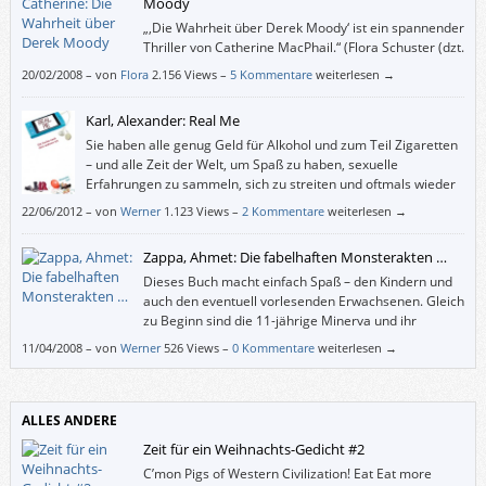
Moody
„,Die Wahrheit über Derek Moody‘ ist ein spannender
Thriller von Catherine MacPhail.“ (Flora Schuster (dzt.
10 Jahre alt))
20/02/2008
–
von
Flora
2.156 Views –
5 Kommentare
weiterlesen →
Karl, Alexander: Real Me
Sie haben alle genug Geld für Alkohol und zum Teil Zigaretten
– und alle Zeit der Welt, um Spaß zu haben, sexuelle
Erfahrungen zu sammeln, sich zu streiten und oftmals wieder
zu versöhnen. Sie sind nicht aktiv auf der „Suche nach dem
22/06/2012
–
von
Werner
1.123 Views –
2 Kommentare
weiterlesen →
wahren Ich“ (so der Untertitel des Buches), aber sie lernen durch Trial
and Error, was sie wollen und was nicht.
Zappa, Ahmet: Die fabelhaften Monsterakten …
Dieses Buch macht einfach Spaß – den Kindern und
auch den eventuell vorlesenden Erwachsenen. Gleich
zu Beginn sind die 11-jährige Minerva und ihr
jüngerer Bruder Max in höchster Gefahr, denn beim
11/04/2008
–
von
Werner
526 Views –
0 Kommentare
weiterlesen →
Versuch, ihren von der „abscheulichsten und grausamsten Gruselbestie“
namens Zarmaglorg entführten Vater zu befreien, sind sie von dieser
selbst gefangen genommen worden und schweben in Käfigen über
einem Abgrund, in dem Lava brodelt.
ALLES ANDERE
Zeit für ein Weihnachts-Gedicht #2
C’mon Pigs of Western Civilization! Eat Eat more