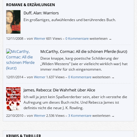
ROMANE & ERZÄHLUNGEN
Duff, Alan: Warriors
Ein großartiges, aufwühlendes und berührendes Buch.
12/11/2008
–
von
Werner
601 Views –
0 Kommentare
weiterlesen →
McCarthy, Cormac: All die schönen Pferde (kurz)
Diese knappe, karg-poetische Schilderung der
„Wilden Westens“ (wie er vielleicht wirklich war) hat
immer mehr für sich eingenommen.
12/01/2014
–
von
Werner
1.637 Views –
0 Kommentare
weiterlesen →
James, Rebecca: Die Wahrheit über Alice
Ich will ja jetzt kein Spaßverderber sein, aber ich verstehe die
Aufregung um dieses Buch nicht. Und Rebecca James ist
definitiv nicht die neue J. K. Rowling.
22/10/2010
–
von
Werner
2.536 Views –
3 Kommentare
weiterlesen →
KRIMIS & THRILLER