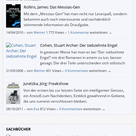
Rollins, James: Das Messias-Gen
Mit dem „Messias-Gen“ hat man nicht nur Lesespaß, sondern
bekommt auch noch interessante und nachdenklich
stimmende Information als Draufgabe.
14/04/2010
–
von
Werner
1.773 Views –
1 Kommentar
weiterlesen →
Cohen, Stuart Archer: Der siebzehnte Engel
In gewisser Weise hat man es bei “Der siebzehnte
Engel” mit drei Romanen in einem zu tun, besser
gesagt: Die drei Teile unterscheiden sich stilistisch
sehr stark, wiewohl sie dieselbe Handlung
21/03/2008
–
von
Werner
451 Views –
0 Kommentare
weiterlesen →
weitertreiben.
Juretzka, Jörg: Freakshow
Von der ersten bis zur letzten Seite ein intelligenter Genuss,
ein Anstoß zum Nachdenken, Einblick gewährend in Gebiete,
die uns zumeist verschlossen bleiben.
28/10/2011
–
von
Eva
812 Views –
0 Kommentare
weiterlesen →
SACHBÜCHER