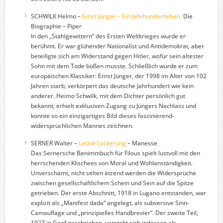
SCHWILK Helmo –
Ernst Jünger – Ein Jahrhundertleben.
Die
Biographie – Piper
In den „Stahlgewittern“ des Ersten Weltkrieges wurde er
berühmt. Er war glühender Nationalist und Antidemokrat, aber
beteiligte sich am Widerstand gegen Hitler, wofür sein ältester
Sohn mit dem Tode büßen musste. Schließlich wurde er zum
europäischen Klassiker: Ernst Jünger, der 1998 im Alter von 102
Jahren starb, verkörpert das deutsche Jahrhundert wie kein
anderer. Heimo Schwilk, mit dem Dichter persönlich gut
bekannt, erhielt exklusiven Zugang zu Jüngers Nachlass und
konnte so ein einzigartiges Bild dieses faszinierend-
widersprüchlichen Mannes zeichnen.
SERNER Walter –
Letzte Lockerung
– Manesse
Das Sernersche Benimmbuch für Filous spielt lustvoll mit den
herrschenden Klischees von Moral und Wohlanständigkeit.
Unverschämt, nicht selten ätzend werden die Widersprüche
zwischen gesellschaftlichem Schein und Sein auf die Spitze
getrieben. Der erste Abschnitt, 1918 in Lugano entstanden, war
explizit als „Manifest dada“ angelegt, als subversive Sinn-
Camouflage und „prinzipielles Handbrevier“. Der zweite Teil,
1927 in Genf geschrieben, versteht sich indessen als