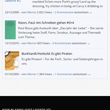
marbled Sirloin more Pork‘n gravy! Lard up the
dressing, fry chicken in boilig oil Carry it dribbling to
gray climes, snowed with salt, Little lambs covered
23/12/2008
–
von
Werner
2.822 Views –
2 Kommentare
weiterlesen →
with mint roast in racks surrounded by roast potatoes wet with
buttersauce, Buttered veal medallions in creamy saliva, buttered beef, by
Nizon, Paul: Am Schreiben gehen #3+4
[…]
Paul Nizon gibt Auskunft über „Das Jahr der Liebe“. – Die vierte
Vorlesung hatte Stoff, Form, Struktur, Aussage und Thematik
zum Thema.
15/12/2010
–
von
Werner
603 Views –
0 Kommentare
weiterlesen →
Burkhardt/Herbold: Es gibt Piraten
Es gibt Piraten! – Für die Fünf-, Sechs- und Siebenjährigen in
uns.
01/10/2009
–
von
Werner
1.364 Views –
1 Kommentar
weiterlesen →
NOW PLAYING (JUST LOOKED AT)