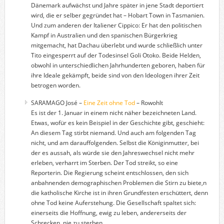
Dänemark aufwächst und Jahre später in jene Stadt deportiert
wird, die er selber gegründet hat – Hobart Town in Tasmanien.
Und zum anderen der Italiener Cippico: Er hat den politischen
Kampf in Australien und den spanischen Bürgerkrieg
mitgemacht, hat Dachau überlebt und wurde schließlich unter
Tito eingesperrt auf der Todesinsel Goli Otoko. Beide Helden,
obwohl in unterschiedlichen Jahrhunderten geboren, haben für
ihre Ideale gekämpft, beide sind von den Ideologen ihrer Zeit
betrogen worden.
SARAMAGO José –
Eine Zeit ohne Tod
– Rowohlt
Es ist der 1. Januar in einem nicht näher bezeichneten Land.
Etwas, wofür es kein Beispiel in der Geschichte gibt, geschieht:
An diesem Tag stirbt niemand. Und auch am folgenden Tag
nicht, und am darauffolgenden. Selbst die Königinmutter, bei
der es aussah, als würde sie den Jahreswechsel nicht mehr
erleben, verharrt im Sterben. Der Tod streikt, so eine
Reporterin. Die Regierung scheint entschlossen, den sich
anbahnenden demographischen Problemen die Stirn zu biete,n
die katholische Kirche ist in ihren Grundfesten erschüttert, denn
ohne Tod keine Auferstehung. Die Gesellschaft spaltet sich:
einerseits die Hoffnung, ewig zu leben, andererseits der
Schrecken, nie zu sterben.