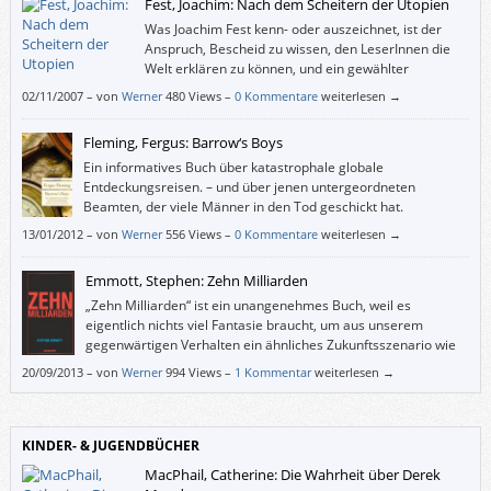
Fest, Joachim: Nach dem Scheitern der Utopien
Was Joachim Fest kenn- oder auszeichnet, ist der
Anspruch, Bescheid zu wissen, den LeserInnen die
Welt erklären zu können, und ein gewählter
Schreibstil, der manchmal ein wenig an die
02/11/2007
–
von
Werner
480 Views –
0 Kommentare
weiterlesen →
emphatisch deklamierenden Schauspiel-Größen am Wiener Burgtheater
der Zwischenkriegszeit gemahnt.
Fleming, Fergus: Barrow‘s Boys
Ein informatives Buch über katastrophale globale
Entdeckungsreisen. – und über jenen untergeordneten
Beamten, der viele Männer in den Tod geschickt hat.
13/01/2012
–
von
Werner
556 Views –
0 Kommentare
weiterlesen →
Emmott, Stephen: Zehn Milliarden
„Zehn Milliarden“ ist ein unangenehmes Buch, weil es
eigentlich nichts viel Fantasie braucht, um aus unserem
gegenwärtigen Verhalten ein ähnliches Zukunftsszenario wie
Emmott zu entwickeln. Man kann nur hoffen, dass es nicht
20/09/2013
–
von
Werner
994 Views –
1 Kommentar
weiterlesen →
ganz so schlimm wird und dass Emmotts Warnung ein Umdenken bewirkt
wie der Bericht des Club of Rome 1972.
KINDER- & JUGENDBÜCHER
MacPhail, Catherine: Die Wahrheit über Derek