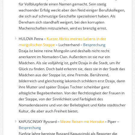
für Vollblutpferde einen Namen gemacht. Sein stetig
wachsender Erfolg weckt aber den Neid einiger Berufskollegen,
die sich auf schmutzige Geschäfte spezialisiert haben. Als
Dereham sich standhaft weigert, bei den korrupten
Machenschaften mitzuziehen, wird es brenzlig ernst.
HULOVA Petra –
Kurzer Abriss meines Lebens in der
mongolischen Steppe
– Luchterhand –
Besprechung
Dzaja ist keine reine Mongolin und deshalb nicht recht
anerkannt im Nomaden-Clan. Außerdem ist sie nur ein
Mädchen. Als sie volljährig ist, geht Dzaja in die Stadt, um ihr
Glück zu finden. Doch bald erkennt sie, dass sie in der Stadt das
Mädchen aus der Steppe ist, eine Fremde. Berührend,
bilderreich und gleichzeitig lakonisch schildern erst Dzaja, dann
ihre Mutter und später Dzajas Tochter scheinbar ganz
alltägliche Begebenheiten. Von der Rechtlosigkeit der Frauen in
der Steppe, von der Sinnlichkeit und Farbigkeit des
Nomadendaseins und von der Beliebigkeit und Kälte städtischer
Kultur, die aber auch Freiheit bietet.
KAPUSCINSKY Ryszard –
Meine Reisen mit Herodot
– Piper –
Besprechung
Fünfzig Jahre bereiste Ryszard Kapuscinski als Reporter die