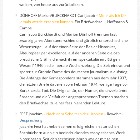
wollten, von heute aus zurückblicken.
DÖNHOFF Marion/BURCKHARDT Carl Jacob –
Mehr als ich Dir
jemals werde erzählen können.
Ein Briefwechsel – Hoffmann &
Campe
Carl Jacob Burckhardt und Marion Dönhoff trennten fast
zwanzig Jahre Altersunterschied und gänzlich unterschiedliche
Wesenszüge – auf der einen Seite der Basler Historiker,
Alteuropäer par excellence, auf der anderen Seite die ost-
preußische Gräfin, die nach ihrem spektakulären „Ritt gen
Westen“ 1946 in die liberale Wochenzeitung Die Zeit eintrat und
später zur Grande Dame des deutschen Journalismus aufstieg.
Die Anfänge der Korrespondenz stammen aus dem Jahr 1937,
die letzten Briefe datieren vom Februar 1974, wenige Tage vor
Burckhardts Tod. Die Originalität, der Humor, die unverblümte
Sprache und die Vielfalt der angesprochenen Themen machen
den Briefwechsel zu einer faszinierenden Lektüre.
FEST Joachim –
Nach dem Scheitern der Utopien
– Rowohlt –
Besprechung
Joachim Fest hat neben seinen erfolgreichen historischen
Sachbüchern auch ein beeindruckendes essayistisches Werk
hinterlassen. Seit den sechziger Jahren war er mit seinen