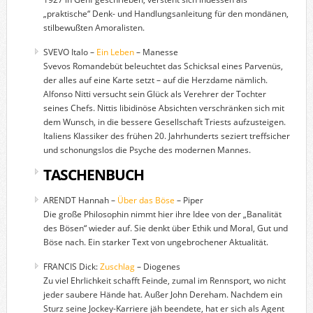
„praktische“ Denk- und Handlungsanleitung für den mondänen,
stilbewußten Amoralisten.
SVEVO Italo –
Ein Leben
– Manesse
Svevos Romandebüt beleuchtet das Schicksal eines Parvenüs,
der alles auf eine Karte setzt – auf die Herzdame nämlich.
Alfonso Nitti versucht sein Glück als Verehrer der Tochter
seines Chefs. Nittis libidinöse Absichten verschränken sich mit
dem Wunsch, in die bessere Gesellschaft Triests aufzusteigen.
Italiens Klassiker des frühen 20. Jahrhunderts seziert treffsicher
und schonungslos die Psyche des modernen Mannes.
TASCHENBUCH
ARENDT Hannah –
Über das Böse
– Piper
Die große Philosophin nimmt hier ihre Idee von der „Banalität
des Bösen“ wieder auf. Sie denkt über Ethik und Moral, Gut und
Böse nach. Ein starker Text von ungebrochener Aktualität.
FRANCIS Dick:
Zuschlag
– Diogenes
Zu viel Ehrlichkeit schafft Feinde, zumal im Rennsport, wo nicht
jeder saubere Hände hat. Außer John Dereham. Nachdem ein
Sturz seine Jockey-Karriere jäh beendete, hat er sich als Agent