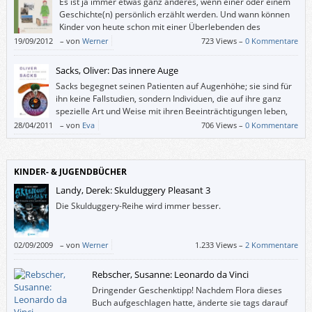
Es ist ja immer etwas ganz anderes, wenn einer oder einem
Geschichte(n) persönlich erzählt werden. Und wann können
Kinder von heute schon mit einer Überlebenden des
Holocaust sprechen?
19/09/2012
–
von
Werner
723 Views –
0 Kommentare
„Weg von hier …“ bietet dazu die Gelegenheit: Darin erzählt die Linzer
Jüdin Ilse Mass über ihre Flucht vor den Nazis aus Österreich über
Sacks, Oliver: Das innere Auge
Shanghai nach Israel.
Sacks begegnet seinen Patienten auf Augenhöhe; sie sind für
Ein Buch, das sich sowohl für den Volksschul-Unterricht als auch für eine
ihn keine Fallstudien, sondern Individuen, die auf ihre ganz
Auseinandersetzung mit dem Nationalsozialismus zu Hause empfiehlt.
spezielle Art und Weise mit ihren Beeinträchtigungen leben,
oft mittels erstaunlicher Tricks und origineller
28/04/2011
–
von
Eva
706 Views –
0 Kommentare
Umgangsweisen.
KINDER- & JUGENDBÜCHER
Landy, Derek: Skulduggery Pleasant 3
Die Skulduggery-Reihe wird immer besser.
02/09/2009
–
von
Werner
1.233 Views –
2 Kommentare
Rebscher, Susanne: Leonardo da Vinci
Dringender Geschenktipp! Nachdem Flora dieses
Buch aufgeschlagen hatte, änderte sie tags darauf