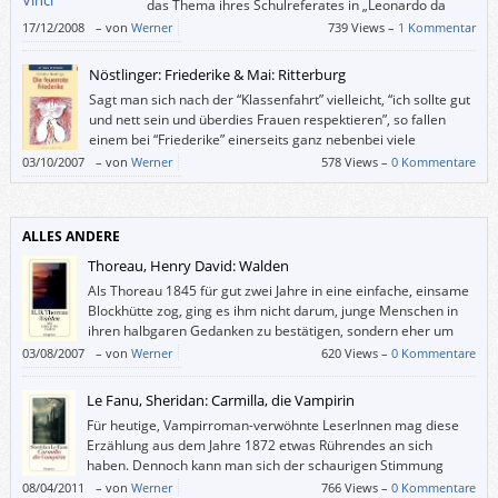
das Thema ihres Schulreferates in „Leonardo da
Vinci“ um.
17/12/2008
–
von
Werner
739 Views –
1 Kommentar
Nöstlinger: Friederike & Mai: Ritterburg
Sagt man sich nach der “Klassenfahrt” vielleicht, “ich sollte gut
und nett sein und überdies Frauen respektieren”, so fallen
einem bei “Friederike” einerseits ganz nebenbei viele
persönliche Bilder und Sätze ein, die mit dem Thema
03/10/2007
–
von
Werner
578 Views –
0 Kommentare
“Außenseiter” zu tun haben, und andererseits möchte man doch selbst
rote Haare haben, wenn man damit fliegen könnte. Vor allen bösen
Menschen und Umständen einfach wegfliegen.
ALLES ANDERE
Thoreau, Henry David: Walden
Als Thoreau 1845 für gut zwei Jahre in eine einfache, einsame
Blockhütte zog, ging es ihm nicht darum, junge Menschen in
ihren halbgaren Gedanken zu bestätigen, sondern eher um
Selbstgenügsamkeit und Selbstbestimmung, um ein möglichst
03/08/2007
–
von
Werner
620 Views –
0 Kommentare
einfaches Leben, das genügend Zeit zur Kontemplation lässt.
Le Fanu, Sheridan: Carmilla, die Vampirin
Für heutige, Vampirroman-verwöhnte LeserInnen mag diese
Erzählung aus dem Jahre 1872 etwas Rührendes an sich
haben. Dennoch kann man sich der schaurigen Stimmung
schwer entziehen.
08/04/2011
–
von
Werner
766 Views –
0 Kommentare