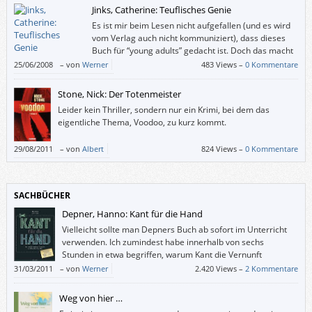
Jinks, Catherine: Teuflisches Genie
Es ist mir beim Lesen nicht aufgefallen (und es wird
vom Verlag auch nicht kommuniziert), dass dieses
Buch für “young adults” gedacht ist. Doch das macht
rein gar nichts: Auch wenn “Teuflisches Genie” die
25/06/2008
–
von
Werner
483 Views –
0 Kommentare
Perspektive eines Jugendlichen einnimmt, ist es für Erwachsene gewiss
geeignet; für jung gebliebene auf alle Fälle.
Stone, Nick: Der Totenmeister
Leider kein Thriller, sondern nur ein Krimi, bei dem das
eigentliche Thema, Voodoo, zu kurz kommt.
29/08/2011
–
von
Albert
824 Views –
0 Kommentare
SACHBÜCHER
Depner, Hanno: Kant für die Hand
Vielleicht sollte man Depners Buch ab sofort im Unterricht
verwenden. Ich zumindest habe innerhalb von sechs
Stunden in etwa begriffen, warum Kant die Vernunft
„kritisiert“ hat und was dabei herausgekommen ist.
31/03/2011
–
von
Werner
2.420 Views –
2 Kommentare
Weg von hier …