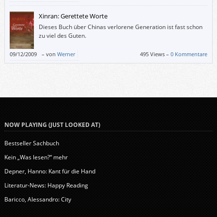
Xinran: Gerettete Worte
Dieses Buch über Chinas verlorene Generation ist fast schon
zu viel des Guten.
09/12/2009
–
von
Werner
495 Views –
0 Kommentare
NOW PLAYING (JUST LOOKED AT)
Bestseller Sachbuch
Kein „Was lesen?“ mehr
Depner, Hanno: Kant für die Hand
Literatur-News: Happy Reading
Baricco, Alessandro: City