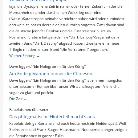
Jaja, die Dystopie. Jene Zeit in naher oder ferner Zukunft, in der die
Menschheit einander durch einen Weltkrieg oder eine
(Natur-)Katastrophe beinahe vernichtet haben wird oder zumindest
entzweit ist, hat es derzeit vielen Autoren angetan. Zwei davon sind
die deutsche Jennifer Benkau und die Österreicherin Ursula
Poznanski. Erstere hat gerade ihre “Dark Canopy”-Saga mit dem
zweiten Band “Dark Destiny” abgeschlossen, Zweitere eine neue
Trilogie mit dem ersten Band “Die Verratenen” begonnen.
Wiener Zeitung →
Dave Eggers’ “Ein Hologramm für den König”
Am Ende gewinnen immer die Chinesen
Dave Eggers’ “Ein Hologramm für den König” ist ein hemmungslos
unterhaltsamer Roman über unser Wirtschaftssystem. Vielleicht
sogar zu glatt und perfekt.
Die Zeit →
Rabelais neu übersetzt
Das phlegmatische Hinterteil macht’s aus
Rabelais deftige Romane sind auch heute noch ein Heidenspaß: Wolf
Steinsiecks und Frank-Rutger Hausmanns Neuübersetzungen zeigen
die Renaissance in ganzer Fülle.