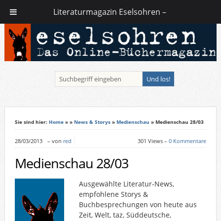
Literaturmagazin Eselsohren –
Sie sind hier:
Home
»
»
News & Storys
»
Medienschau
» Medienschau 28/03
28/03/2013
–
von
red
301 Views –
0 Kommentare
Medienschau 28/03
Ausgewählte Literatur-News,
empfohlene Storys &
Buchbesprechungen von heute aus
Zeit, Welt, taz, Süddeutsche,