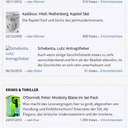
Diego. – Leider hat De Paolis dieser Figur ein Geheimnis
16/11/2012
–
von
Werner
519 Views –
0 Kommentare
angedichtet, dessen Enthüllung den guten Eindruck zerstört, den der
Roman auf mich bis dahin gemacht hatte.
Kaddour, Hédi: Waltenberg, Kapitel 5&6
Die Kapitel Fünf und Sechs des Jahrhundertromans.
22/12/2009
–
von
Werner
458 Views –
0 Kommentare
Schebesta, Lutz: Antragsfieber
Auch wenn einige Geschichtsteile etwas zu sehr
wunschdenkend und fern ab der Realität ablaufen, ist
die Geschichte an sich sehr unterhaltsam und
einfach vergnüglich. Ein junger Mann im
06/10/2014
–
von
Heike
51 Views –
0 Kommentare
tollpatschigen Kampf um seine große Liebe – genau das richtige Buch für
lockere Lesestunden für Zwischendurch.
KRIMIS & THRILLER
O‘Donnell, Peter: Modesty Blaise im 3er-Pack
Was macht das Lesevergnügen hier so groß, abgesehen von
Handlung und Einfallsreichtum? Einerseits der Stil, die
Eleganz, das britische Understatement und der trockene
Humor in der Sprache, andererseits die lebendigen,
23/07/2010
–
von
Eva
1.059 Views –
0 Kommentare
glaubwürdigen, dreidimensionalen Figuren.