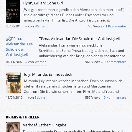
Flynn, Gillian: Gone Girl
„Wie gut kennt man eigentlich den Menschen, den man liebt?“,
ist die Kernfrage dieses Buches voller Psychoterror und
nahezu perfekter Hinterlist. Die Antwort ist: gar nicht.
23/08/2013
–
von
Werner
775 Views –
1 Kommentar
Tišma, Aleksandar: Die Schule der Gottlosigkeit
Aleksandar Tišma war ein schrecklicher
Schriftsteller. Seine Prosa ist so gnadenlos, hart und
unbarmherzig wie der Krieg, den der Autor miterlebt
hat, und seine Folgen.
01/11/2007
–
von
Werner
961 Views –
0 Kommentare
July, Miranda: Es findet dich
Miranda July interviewt zehn Menschen. Doch hauptsächlich
stehen ihre eigenen Unsicherheiten und Marotten im
Zentrum. Sie ist, wie schon in ihrem Film „Me and You and
Everyone We Know“, (nur) sie selbst.
13/04/2012
–
von
Sabine
557 Views –
0 Kommentare
KRIMIS & THRILLER
Verhoef, Esther: Hingabe
Dieser spannende Krimi ist auch die Geschichte einer Frau, die