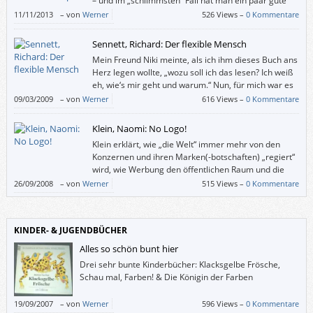
– und im „schlimmsten“ Fall hat man ein paar gute
Bücher mehr gelesen. Auf jeden Fall bekommt man
11/11/2013
–
von
Werner
526 Views –
0 Kommentare
mit der „Romantherapie“ ein ungewöhnliches Kompendium an wertvollen
Lesetipps.
Sennett, Richard: Der flexible Mensch
Mein Freund Niki meinte, als ich ihm dieses Buch ans
Herz legen wollte, „wozu soll ich das lesen? Ich weiß
eh, wie‘s mir geht und warum.“ Nun, für mich war es
tröstlich zu wissen, dass nicht nur ich und ein Teil
09/03/2009
–
von
Werner
616 Views –
0 Kommentare
meines Freundeskreises von etwas betroffen sind, was Richard Sennett
unter dem Begriff „Flexibilität“ beschreibt.
Klein, Naomi: No Logo!
Klein erklärt, wie „die Welt“ immer mehr von den
Konzernen und ihren Marken(-botschaften) „regiert“
wird, wie Werbung den öffentlichen Raum und die
Bildungsstätten und die Medien übernommen hat
26/09/2008
–
von
Werner
515 Views –
0 Kommentare
und wie die Konzerne, deren Umsätze zum Teil größer sind als die
Staatshaushalte ganzer Länder, immer mehr politische Macht ausüben.
KINDER- & JUGENDBÜCHER
Alles so schön bunt hier
Drei sehr bunte Kinderbücher: Klacksgelbe Frösche,
Schau mal, Farben! & Die Königin der Farben
19/09/2007
–
von
Werner
596 Views –
0 Kommentare