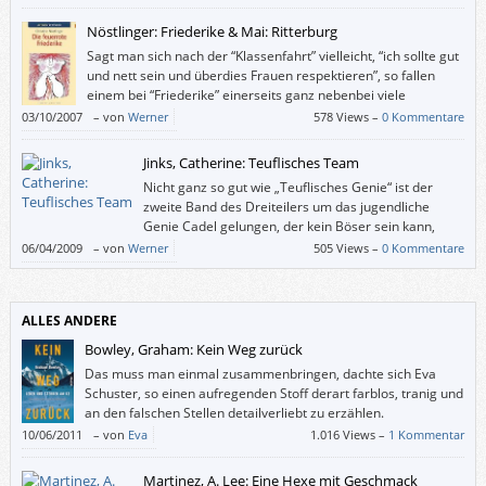
Nöstlinger: Friederike & Mai: Ritterburg
Sagt man sich nach der “Klassenfahrt” vielleicht, “ich sollte gut
und nett sein und überdies Frauen respektieren”, so fallen
einem bei “Friederike” einerseits ganz nebenbei viele
persönliche Bilder und Sätze ein, die mit dem Thema
03/10/2007
–
von
Werner
578 Views –
0 Kommentare
“Außenseiter” zu tun haben, und andererseits möchte man doch selbst
rote Haare haben, wenn man damit fliegen könnte. Vor allen bösen
Jinks, Catherine: Teuflisches Team
Menschen und Umständen einfach wegfliegen.
Nicht ganz so gut wie „Teuflisches Genie“ ist der
zweite Band des Dreiteilers um das jugendliche
Genie Cadel gelungen, der kein Böser sein kann,
obwohl sein Megaschurken-Vater alles daran setzt.
06/04/2009
–
von
Werner
505 Views –
0 Kommentare
ALLES ANDERE
Bowley, Graham: Kein Weg zurück
Das muss man einmal zusammenbringen, dachte sich Eva
Schuster, so einen aufregenden Stoff derart farblos, tranig und
an den falschen Stellen detailverliebt zu erzählen.
10/06/2011
–
von
Eva
1.016 Views –
1 Kommentar
Martinez, A. Lee: Eine Hexe mit Geschmack