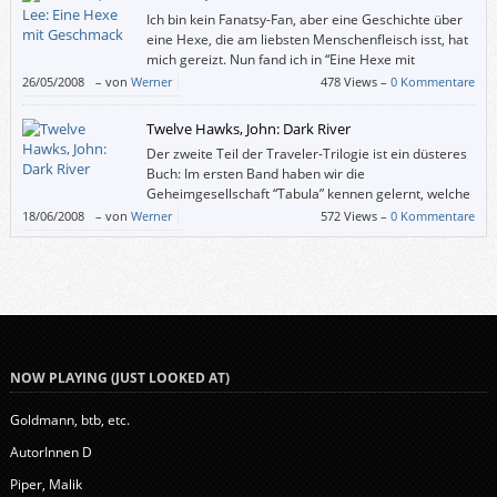
Ich bin kein Fanatsy-Fan, aber eine Geschichte über
eine Hexe, die am liebsten Menschenfleisch isst, hat
mich gereizt. Nun fand ich in “Eine Hexe mit
Geschmack” zwar auch zu wenig Bezugspunkte zu
26/05/2008
–
von
Werner
478 Views –
0 Kommentare
meiner Existenz, als dass mich der Roman zur Fantasy-Literatur bekehrt
hätte, aber die skurrilen Einfälle von A. Lee Martinez haben mich denn
Twelve Hawks, John: Dark River
doch erfreut.
Der zweite Teil der Traveler-Trilogie ist ein düsteres
Buch: Im ersten Band haben wir die
Geheimgesellschaft “Tabula” kennen gelernt, welche
die Menschheit mittels eines globalen
18/06/2008
–
von
Werner
572 Views –
0 Kommentare
Überwachungsnetzes kontrollieren will (und dies als Beglückung
darstellt). Nur zwei Traveler (so etwas wie Propheten) können die Welt
eventuell noch retten und werden nach alter Tradition von Harlequins (so
etwas wie Outlaw-SuperkämpferInnen) beschützt.
NOW PLAYING (JUST LOOKED AT)
Goldmann, btb, etc.
AutorInnen D
Piper, Malik