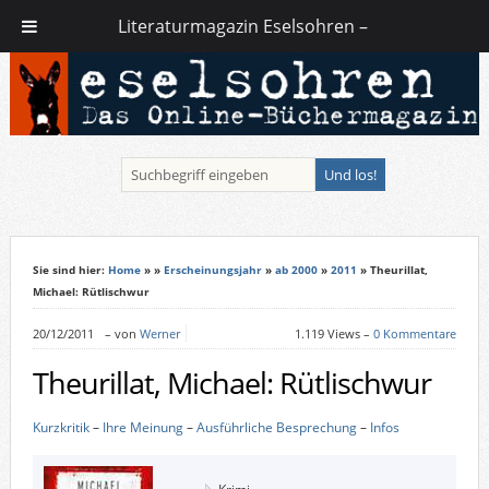
Literaturmagazin Eselsohren –
Sie sind hier:
Home
»
»
Erscheinungsjahr
»
ab 2000
»
2011
» Theurillat,
Michael: Rütlischwur
20/12/2011
–
von
Werner
1.119 Views –
0 Kommentare
Theurillat, Michael: Rütlischwur
Kurzkritik
–
Ihre Meinung
–
Ausführliche Besprechung
–
Infos