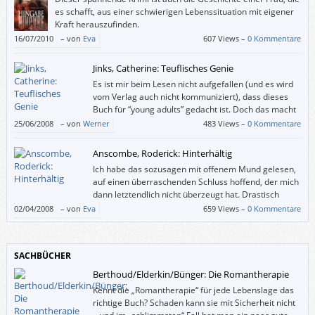
es schafft, aus einer schwierigen Lebenssituation mit eigener
Kraft herauszufinden.
16/07/2010
–
von
Eva
607 Views –
0 Kommentare
Jinks, Catherine: Teuflisches Genie
Es ist mir beim Lesen nicht aufgefallen (und es wird
vom Verlag auch nicht kommuniziert), dass dieses
Buch für “young adults” gedacht ist. Doch das macht
rein gar nichts: Auch wenn “Teuflisches Genie” die
25/06/2008
–
von
Werner
483 Views –
0 Kommentare
Perspektive eines Jugendlichen einnimmt, ist es für Erwachsene gewiss
geeignet; für jung gebliebene auf alle Fälle.
Anscombe, Roderick: Hinterhältig
Ich habe das sozusagen mit offenem Mund gelesen,
auf einen überraschenden Schluss hoffend, der mich
dann letztendlich nicht überzeugt hat. Drastisch
geschilderter Psychoterror allein genügt nicht, um
02/04/2008
–
von
Eva
659 Views –
0 Kommentare
einen anspruchsvollen psychologischen Thriller zu schreiben.
SACHBÜCHER
Berthoud/Elderkin/Bünger: Die Romantherapie
Kennt die „Romantherapie“ für jede Lebenslage das
richtige Buch? Schaden kann sie mit Sicherheit nicht