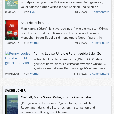
Sozialpsychologin Blue McCarron ist ebenso fein gestrickt,
voller falscher, aber verlockender Fährten und reich an
Hintergrundinformation wie der erste, „Blue“. Thematisch
06/05/2013
–
von
Eva
581 Views –
0 Kommentare
handelt er von christlichem Fundamentalismus, Politik und
Frauenemanzipation und zeigt auf, was seelischer und körperlicher
Ani, Friedrich: Süden
Missbrauch mit einem Menschen anrichten kann.
Man kann „Süden“ nicht „verschlingen“ wie die meisten Krimis
oder Thriller. In diesen Krimis und Thrillern sind normale
Menschen in der Regel eindimensionale Nebenfiguren. In
„Süden“ – und das ist für mich eine zentrale Qualität –
19/06/2013
–
von
Werner
491 Views –
0 Kommentare
kommen eigentlich nur so genannten normale Menschen vor und haben
so viel Tiefgang und ähnliche Probleme wie wir alle.
Penny, Louise: Und die Furcht gebiert den Zorn
Wäre da nicht der erste Satz – „Wenn CC Poitiers
gewusst hätte, dass sie ermordet werden würde, …“
–, könnte man dieses Buch anfangs für einen dieser
(ich bitte um Entschuldigung) Feel-good-
07/03/2008
–
von
Werner
515 Views –
0 Kommentare
Frauenromane halten.
SACHBÜCHER
Cristoff, Maria Sonia: Patagonische Gespenster
„Patagonische Gespenster“ geht über gewöhnliche
Reportagen durch die literarischen, historischen und
persönlichen Bezüge weit hinaus.