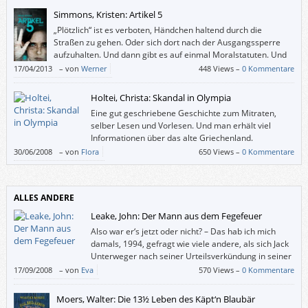
Simmons, Kristen: Artikel 5
„Plötzlich“ ist es verboten, Händchen haltend durch die
Straßen zu gehen. Oder sich dort nach der Ausgangssperre
aufzuhalten. Und dann gibt es auf einmal Moralstatuten. Und
eine Polizei mit mehr Befugnissen. Schließlich verschwinden
17/04/2013
–
von
Werner
448 Views –
0 Kommentare
Menschen. Die werden schon etwas angestellt haben. Wer rechnet denn
damit, dass es auch eine/n selbst treffen könnte?
Holtei, Christa: Skandal in Olympia
Eine gut geschriebene Geschichte zum Mitraten,
selber Lesen und Vorlesen. Und man erhält viel
Informationen über das alte Griechenland.
30/06/2008
–
von
Flora
650 Views –
0 Kommentare
ALLES ANDERE
Leake, John: Der Mann aus dem Fegefeuer
Also war er‘s jetzt oder nicht? – Das hab ich mich
damals, 1994, gefragt wie viele andere, als sich Jack
Unterweger nach seiner Urteilsverkündung in seiner
Zelle erhängt hat. Nachdem ich John Leakes
17/09/2008
–
von
Eva
570 Views –
0 Kommentare
Dokumentation in einem Zug durchgelesen habe, kann ich mir ein Bild
machen.
Moers, Walter: Die 13½ Leben des Käpt‘n Blaubär