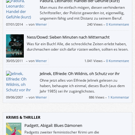
Padura, Leonardo: Handel der Gefühle (kurz)
Man muss ihn einfach mögen, diesen verhinderten
Schriftsteller, der Polizist geworden ist, eigenwillig,
ungemein fähig und mit Distanz zu seinem Beruf.
07/01/2014
–
von
Werner
240 Views –
0 Kommentare
Ness/Dowd: Sieben Minuten nach Mitternacht
Was für ein Buch! Alle, die schreckliche Zeiten erlebt haben,
durchmachen oder sich dafür rüsten wollen, sollten es lesen.
30/05/2011
–
von
Werner
1.041 Views –
0 Kommentare
Jelinek, Elfriede: Oh Wildnis, oh Schutz vor ihr
Ohne jetzt alles von Elfriede Jelinek gelesen zu
haben, behaupte ich einmal, dieses Buch (aus dem
Jahr 1985) sei ihr zugänglichstes.
09/06/2007
–
von
Werner
886 Views –
1 Kommentar
KRIMIS & THRILLER
Padgett, Abigail: Blues Dämonen
Padgetts zweiter feministischer Krimi um die