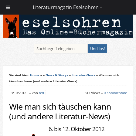
Literaturmagazin Eselsohren –
Sie sind hier:
Home
»
»
News & Storys
»
Literatur-News
» Wie man sich
täuschen kann (und andere Literatur-News)
13/10/2012
–
von
red
317 Views –
0 Kommentare
Wie man sich täuschen kann
(und andere Literatur-News)
6. bis 12. Oktober 2012