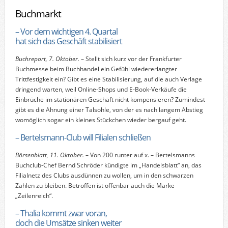
Buchmarkt
– Vor dem wichtigen 4. Quartal
hat sich das Geschäft stabilisiert
Buchreport, 7. Oktober.
– Stellt sich kurz vor der Frankfurter
Buchmesse beim Buchhandel ein Gefühl wiedererlangter
Trittfestigkeit ein? Gibt es eine Stabilisierung, auf die auch Verlage
dringend warten, weil Online-Shops und E-Book-Verkäufe die
Einbrüche im stationären Geschäft nicht kompensieren? Zumindest
gibt es die Ahnung einer Talsohle, von der es nach langem Abstieg
womöglich sogar ein kleines Stückchen wieder bergauf geht.
– Bertelsmann-Club will Filialen schließen
Börsenblatt, 11. Oktober.
– Von 200 runter auf x. – Bertelsmanns
Buchclub-Chef Bernd Schröder kündigte im „Handelsblatt“ an, das
Filialnetz des Clubs ausdünnen zu wollen, um in den schwarzen
Zahlen zu bleiben. Betroffen ist offenbar auch die Marke
„Zeilenreich“.
– Thalia kommt zwar voran,
doch die Umsätze sinken weiter