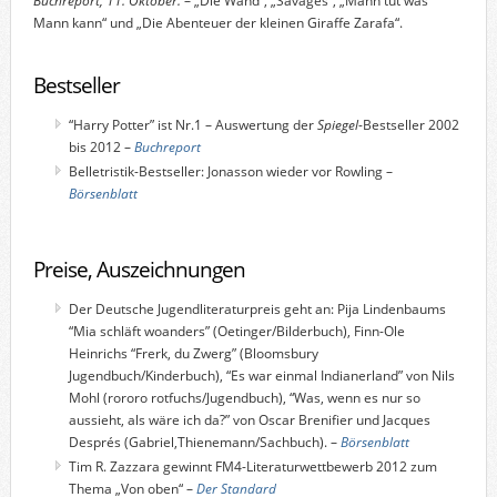
Buchreport, 11. Oktober.
– „Die Wand“, „Savages“, „Mann tut was
Mann kann“ und „Die Abenteuer der kleinen Giraffe Zarafa“.
Bestseller
“Harry Potter” ist Nr.1 – Auswertung der
Spiegel
-Bestseller 2002
bis 2012 –
Buchreport
Belletristik-Bestseller: Jonasson wieder vor Rowling –
Börsenblatt
Preise, Auszeichnungen
Der Deutsche Jugendliteraturpreis geht an: Pija Lindenbaums
“Mia schläft woanders” (Oetinger/Bilderbuch), Finn-Ole
Heinrichs “Frerk, du Zwerg” (Bloomsbury
Jugendbuch/Kinderbuch), “Es war einmal Indianerland” von Nils
Mohl (rororo rotfuchs/Jugendbuch), “Was, wenn es nur so
aussieht, als wäre ich da?” von Oscar Brenifier und Jacques
Després (Gabriel,Thienemann/Sachbuch). –
Börsenblatt
Tim R. Zazzara gewinnt FM4-Literaturwettbewerb 2012 zum
Thema „Von oben“ –
Der Standard