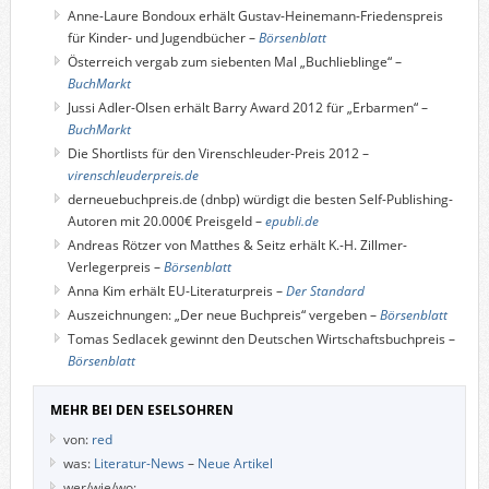
Anne-Laure Bondoux erhält Gustav-Heinemann-Friedenspreis
für Kinder- und Jugendbücher –
Börsenblatt
Österreich vergab zum siebenten Mal „Buchlieblinge“ –
BuchMarkt
Jussi Adler-Olsen erhält Barry Award 2012 für „Erbarmen“ –
BuchMarkt
Die Shortlists für den Virenschleuder-Preis 2012 –
virenschleuderpreis.de
derneuebuchpreis.de (dnbp) würdigt die besten Self-Publishing-
Autoren mit 20.000€ Preisgeld –
epubli.de
Andreas Rötzer von Matthes & Seitz erhält K.-H. Zillmer-
Verlegerpreis –
Börsenblatt
Anna Kim erhält EU-Literaturpreis –
Der Standard
Auszeichnungen: „Der neue Buchpreis“ vergeben –
Börsenblatt
Tomas Sedlacek gewinnt den Deutschen Wirtschaftsbuchpreis –
Börsenblatt
MEHR BEI DEN ESELSOHREN
von:
red
was:
Literatur-News
–
Neue Artikel
wer/wie/wo: