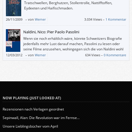
Tratschwellen, Berghutzen, Stollentrolle, Nattifftoffen,
Eydeeten und Haifischmaden.
26/11/2009
–
von
Werner
3.034 Views –
1 Kommentar
Naldini, Nico: Pier Paolo Pasolini
Wenn sie noch erhältlich wäre, könnte Schweitzers Biografie
jedenfalls mehr Lust darauf machen, Pasolini zu lesen oder
seine Filme anzusehen, wohingegen sich die von Naldini wohl
eher für Pasolini-Kenner eignet, die ihr Wissen vertiefen
12/03/2012
–
von
Werner
634 Views –
0 Kommentare
wollen.
NOW PLAYING (JUST LOOKED AT)
Rezensionen nach Verlagen geordnet
Sepinwall, Alan: Die Revolution war im Fernse...
Unsere Lieblingsbücher vom April