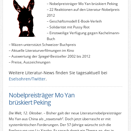
– Nobelpreisträger Mo Yan brüskiert Peking
– 22 Reaktionen auf den Literatur-Nobelpreis
2012
– Geschäftsmodell E-Book-Verleih
– Solidarität mit Pussy Riot
– Einstweilige Verfügung gegen Kachelmann-
Buch
– Mäzen unterstützt Schweizer Buchpreis
– Aktuelle Literaturverfilmungen im Kino
– Auswertung der
Spiegel
-Bestseller 2002 bis 2012
– Preise, Auszeichnungen
Weitere Literatur-News finden Sie tagesaktuell bei
Eselsohren/Twitter
.
Nobelpreisträger Mo Yan
brüskiert Peking
Die Welt, 12. Oktober.
– Bisher galt der neue Literaturnobelpreisträger
Mo Yan aus China als „staatsnah“. Doch jetzt überrascht er mit
systemkritischen Forderungen. Der 57-Jährige wünscht sich die
Freilassung von Liu Xiaobo. Er sprach damit ein Thema an, das in