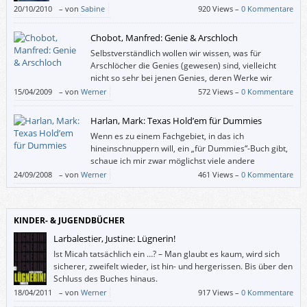
20/10/2010
–
von
Sabine
920 Views –
0 Kommentare
Chobot, Manfred: Genie & Arschloch
Selbstverständlich wollen wir wissen, was für
Arschlöcher die Genies (gewesen) sind, vielleicht
nicht so sehr bei jenen Genies, deren Werke wir
mögen, doch ansonsten ergötzen wir uns gewiss
15/04/2009
–
von
Werner
572 Views –
0 Kommentare
gerne an den weniger netten Zügen von Menschen, die in
Elfenbeintürmen und sonstigen Schlössern leben können.
Harlan, Mark: Texas Hold’em für Dummies
Wenn es zu einem Fachgebiet, in das ich
hineinschnuppern will, ein „für Dummies“-Buch gibt,
schaue ich mir zwar möglichst viele andere
Publikationen zum Thema an, doch schlussendlich
24/09/2008
–
von
Werner
461 Views –
0 Kommentare
greife ich doch zur gelben Reihe. Denn da weiß ich, was ich kaufe: Die
AutorInnen sind ExpterInnen mit Praxis, erläutern alles wirklich
verständlich – und mit Humor.
KINDER- & JUGENDBÜCHER
Larbalestier, Justine: Lügnerin!
Ist Micah tatsächlich ein …? – Man glaubt es kaum, wird sich
sicherer, zweifelt wieder, ist hin- und hergerissen. Bis über den
Schluss des Buches hinaus.
18/04/2011
–
von
Werner
917 Views –
0 Kommentare