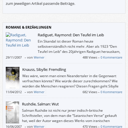
zum jeweiligen Artikel passende Beiträge.
ROMANE & ERZÄHLUNGEN
Radiguet, Raymond: Den Teufel im Leib
Ein Skandal ist dieser Roman heute
selbstverständlich nicht mehr. Aber als 1923 “Den
Teufel im Leib” des 20jährigen Radiguet herauskam,
sah man darin eine Verhöhnung der Familie und der
29/11/2007
–
von
Werner
488 Views –
0 Kommentare
Kriegsveteranen. Und heutzutage wirkt diese Liebesgeschichte
überhaupt nicht antiquiert.
Knauss, Sibylle: Fremdling
Was wäre, wenn man einen Neandertaler in die Gegenwart
verfrachten könnte? Wie würde dieser zurechtkommen? Wie
würden die Menschen reagieren? Diesen Fragen geht Sibylle
Knauss in ihrem Roman „Fremdling“ nach.
11/04/2012
–
von
Werner
682 Views –
0 Kommentare
Rushdie, Salman: Wut
Salman Rushdie ist nicht nur jener indisch-britische
Schriftsteller, von dem man die “Satanischen Verse” gekauft
hat, weil der Autor wegen dieses Werks vom iranischen
Staatschef zum Tode verurteilt worden war, er schreibt auch
16/06/2007
–
von
Werner
470 Views –
0 Kommentare