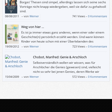
Borges‘ Thesen sind simpel, allerdings lassen sich seine sechs
Vorträge nicht knapp wiedergeben, weil sie dafür zu gehaltvoll
sind.
08/08/2011
–
von
Werner
741 Views –
0 Kommentare
Weg von hier …
Es ist ja immer etwas ganz anderes, wenn einer oder einem
Geschichte(n) persönlich erzählt werden. Und wann können
Kinder von heute schon mit einer Überlebenden des
Holocaust sprechen?
19/09/2012
–
von
Werner
723 Views –
0 Kommentare
„Weg von hier …“ bietet dazu die Gelegenheit: Darin erzählt die Linzer
Jüdin Ilse Mass über ihre Flucht vor den Nazis aus Österreich über
Chobot, Manfred: Genie & Arschloch
Shanghai nach Israel.
Selbstverständlich wollen wir wissen, was für
Ein Buch, das sich sowohl für den Volksschul-Unterricht als auch für eine
Arschlöcher die Genies (gewesen) sind, vielleicht
Auseinandersetzung mit dem Nationalsozialismus zu Hause empfiehlt.
nicht so sehr bei jenen Genies, deren Werke wir
mögen, doch ansonsten ergötzen wir uns gewiss
15/04/2009
–
von
Werner
572 Views –
0 Kommentare
gerne an den weniger netten Zügen von Menschen, die in
Elfenbeintürmen und sonstigen Schlössern leben können.