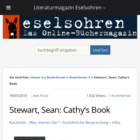
Literaturmagazin Eselsohren –
Sie sind hier:
Home
»
»
AutorInnen
»
AutorInnen S
» Stewart, Sean: Cathy‘s
Book
18/03/2010
–
von
Flora
1.632 Views –
1 Kommentar
Stewart, Sean: Cathy‘s Book
Kurzkritik
–
Was meinen Sie?
–
Ausführliche Besprechung
–
Infos