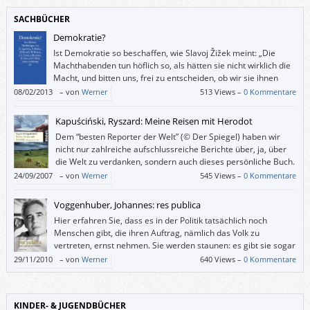
Vorfreude auf den neuerschienenen Titel diesmal leider nicht erfüllt
SACHBÜCHER
wurde.
Demokratie?
Ist Demokratie so beschaffen, wie Slavoj Žižek meint: „Die
Machthabenden tun höflich so, als hätten sie nicht wirklich die
Macht, und bitten uns, frei zu entscheiden, ob wir sie ihnen
geben wollen“?
08/02/2013
–
von
Werner
513 Views –
0 Kommentare
Kapuściński, Ryszard: Meine Reisen mit Herodot
Dem “besten Reporter der Welt” (© Der Spiegel) haben wir
nicht nur zahlreiche aufschlussreiche Berichte über, ja, über
die Welt zu verdanken, sondern auch dieses persönliche Buch.
24/09/2007
–
von
Werner
545 Views –
0 Kommentare
Voggenhuber, Johannes: res publica
Hier erfahren Sie, dass es in der Politik tatsächlich noch
Menschen gibt, die ihren Auftrag, nämlich das Volk zu
vertreten, ernst nehmen. Sie werden staunen: es gibt sie sogar
im EU-Parlament.
29/11/2010
–
von
Werner
640 Views –
0 Kommentare
KINDER- & JUGENDBÜCHER