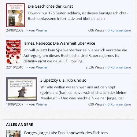
Die Geschichte der Kunst
Obwohl nur 125 Seiten schlank, ist dieses Kunstgeschichte-
Buch umfassend informativ und übersichtlich.
24/08/2009
–
von
Werner
606 Views –
0 Kommentare
James, Rebecca: Die Wahrheit über Alice
Ich will ja jetzt kein Spaßverderber sein, aber ich verstehe die
Aufregung um dieses Buch nicht. Und Rebecca James ist
definitiv nicht die neue J. K. Rowling.
22/10/2010
–
von
Werner
2.536 Views –
3 Kommentare
Slupetzky u.a.: Klo und so
Wir alle wollen wissen, wer uns auf den Kopf
(ge)macht (hat), selbstverständlich auch der kleine
Maulwurf. – Und was macht ein kleiner Junge, der
schon allein aufs Klo gehen kann, wenn dieses (etwa
18/09/2007
–
von
Werner
639 Views –
0 Kommentare
von seinem lesenden Bruder) viel zu lange okkupiert wird? Richtig: Er
scheißt drauf.
ALLES ANDERE
Borges, Jorge Luis: Das Handwerk des Dichters