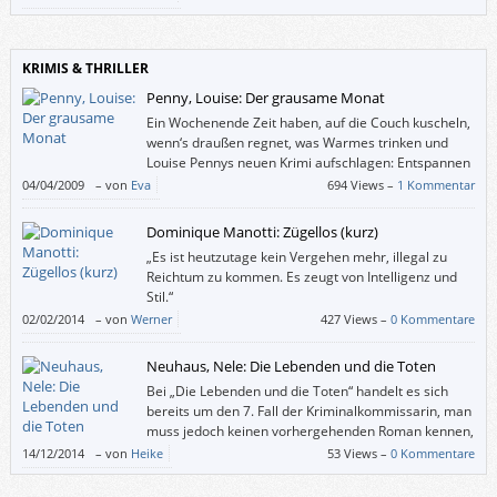
mit phantastischen Elementen angereicherte Geschichten in
mitreißendem Stil.
KRIMIS & THRILLER
Penny, Louise: Der grausame Monat
Ein Wochenende Zeit haben, auf die Couch kuscheln,
wenn‘s draußen regnet, was Warmes trinken und
Louise Pennys neuen Krimi aufschlagen: Entspannen
kann so spannend sein.
04/04/2009
–
von
Eva
694 Views –
1 Kommentar
Dominique Manotti: Zügellos (kurz)
„Es ist heutzutage kein Vergehen mehr, illegal zu
Reichtum zu kommen. Es zeugt von Intelligenz und
Stil.“
02/02/2014
–
von
Werner
427 Views –
0 Kommentare
Neuhaus, Nele: Die Lebenden und die Toten
Bei „Die Lebenden und die Toten“ handelt es sich
bereits um den 7. Fall der Kriminalkommissarin, man
muss jedoch keinen vorhergehenden Roman kennen,
um problemlos in die Geschichte einsteigen zu
14/12/2014
–
von
Heike
53 Views –
0 Kommentare
können. Ich habe vor diesem Buch den Roman „Schneewittchen muss
sterben“ von Nele Neuhaus gelesen und muss leider sagen, dass meine