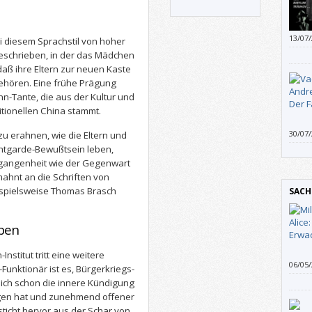
13/07
i diesem Sprachstil von hoher
raffin
beschrieben, in der das Mädchen
Und s
aß ihre Eltern zur neuen Kaste
aus, 
 gehören. Eine frühe Prägung
bewus
enn-Tante, die aus der Kultur und
Braut
tionellen China stammt.
zu tu
30/07
u erahnen, wie die Eltern und
ntgarde-Bewußtsein leben,
gangenheit wie der Gegenwart
ahnt an die Schriften von
ispielsweise Thomas Brasch
SACH
eben
stitut tritt eine weitere
06/05
-Funktionär ist es, Bürgerkriegs-
getan
ich schon die innere Kündigung
Miller
gen hat und zunehmend offener
das „
sticht hervor aus der Schar von