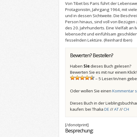
Von Tibet bis Paris führt der Lebensw
Protagonistin, Jahrgang 1964, mit vi
und in dessen Sichtweite. Die Beschre
Person hinaus, sind voll von Bezügen 
des 20. Jahrhunderts. Eine Vielfalt a
lebensecht und einfühlsam geschildert
fesselnden Lektüre. (Reinhard Iben)
Bewerten? Bestellen?
Haben
Sie
dieses Buch gelesen?
Bewerten Sie es mit nur einem Klick!
– 5 Leser/in/nen gebe
Oder wollen Sie einen
Kommentar s
Dieses Buch in der Lieblingsbuchha
kaufen: bei Thalia
DE
//
AT
//
CH
[/donotprint]
Besprechung: