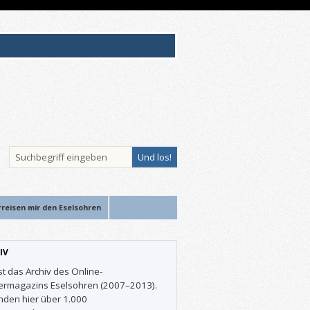
rreisen mir den Eselsohren
IV
st das Archiv des Online-
ermagazins Eselsohren (2007–2013).
inden hier über 1.000