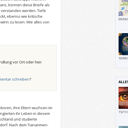
mans, können diese Briefe als
verstanden werden. Tiefe
kt, ebenso wie kritische
09/06
ewinn zu lesen. Wie alles von
erklär
10/09
ndlung vor Ort oder hier
gefal
Schre
entar schreiben
?
ALLE
eboren, ihre Eltern wuchsen im
15/11
gierten ihr Leben in diesem
chland und studierte
ldorf. Nach dem Tiananmen-