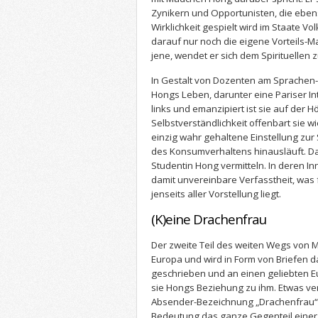
Zynikern und Opportunisten, die eben
Wirklichkeit gespielt wird im Staate Vol
darauf nur noch die eigene Vorteils-M
jene, wendet er sich dem Spirituellen z
In Gestalt von Dozenten am Sprachen-In
Hongs Leben, darunter eine Pariser In
links und emanzipiert ist sie auf der 
Selbstverständlichkeit offenbart sie wi
einzig wahr gehaltene Einstellung zur 
des Konsumverhaltens hinausläuft. Da
Studentin Hong vermitteln. In deren I
damit unvereinbare Verfasstheit, was 
jenseits aller Vorstellung liegt.
(K)eine Drachenfrau
Der zweite Teil des weiten Wegs von 
Europa und wird in Form von Briefen da
geschrieben und an einen geliebten Eu
sie Hongs Beziehung zu ihm. Etwas ver
Absender-Bezeichnung „Drachenfrau“, 
Bedeutung das ganze Gegenteil einer 