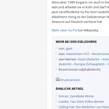
Massaker 1989 begann sie auch in Deu
lebt und arbeitet sie in Köln und darf n
jetzt veröffentliche Xu Pei fünf Gedic
Mädchens Hong ist der Debütroman der
bewusst auf Deutsch verfasst hat.
Mehr über Xu Pei
bei Wikipedia.
MEHR BEI DEN ESELSOHREN
von:
gast
was:
AutorInnen XYZ
–
Rezension
wer/wie/wo:
Asien (AutorIn)
–
Asie
(AutorIn)
–
Europa (Schauplatz)
–
Rezensionen (alphabetisch):
Druckversion
ÄHNLICHE ARTIKEL
Xinran: Gerettete Worte
Lianke, Yan: Dem Volke dienen
Geling Yan: Die Mädchen von Nan