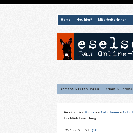
Home
Neu hier?
MitarbeiterInnen
Romane & Erzählungen
Krimis & Thriller
Sie sind hier:
Home
»
»
AutorInnen
»
Autor
des Mädchens Hong
19/08/2013
–
von
gast