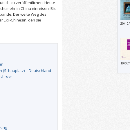
tsch zu veröffentlichen. Heute
icht mehr in China einreisen. Bis
htbände. Der weite Weg des
 Exil-Chinesin, den sie
20/10
Soram
19/07
en
Publi
n (Schauplatz)
–
Deutschland
Schroer
king