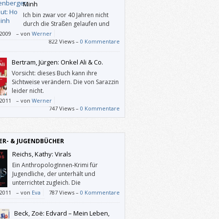
ich selbst als eines. Und jetzt war ich zwar
Minh
 erstaunt, dass Miller bei ihrem Thema
Ich bin zwar vor 40 Jahren nicht
eben ist, sondern über dieses meiner
durch die Straßen gelaufen und
ng nach schlecht geschriebene Buch.
habe „Ho-Ho-Ho-Chi-Minh“
/2009
–
von
Werner
ert (mit 6?; Anm.), aber dieser Ruf hat sich
822 Views –
0 Kommentare
dwie in mein Gedächtnis gegraben. Und als
eses Buch sah, wollte ich endlich in
Bertram, Jürgen: Onkel Ali & Co.
rung bringen, wer dieser Mann war.
Vorsicht: dieses Buch kann ihre
Sichtweise verändern. Die von Sarazzin
leider nicht.
/2011
–
von
Werner
747 Views –
0 Kommentare
ER- & JUGENDBÜCHER
Reichs, Kathy: Virals
Ein AnthropologInnen-Krimi für
Jugendliche, der unterhält und
unterrichtet zugleich. Die
ProtagonistInnen sind allesamt auf
/2011
–
von
Eva
787 Views –
0 Kommentare
 Art illustrierte Prototypen und laden daher
dentifikation ein; dieses Buch wird aber wohl
Beck, Zoë: Edvard – Mein Leben,
Mädchen ansprechen.