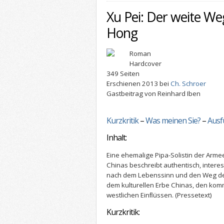
Xu Pei: Der weite W
Hong
Roman
Hardcover
349 Seiten
Erschienen 2013 bei
Ch. Schroer
Gastbeitrag von Reinhard Iben
Kurzkritik
–
Was meinen Sie?
–
Ausf
Inhalt:
Eine ehemalige Pipa-Solistin der Arm
Chinas beschreibt authentisch, inter
nach dem Lebenssinn und den Weg d
dem kulturellen Erbe Chinas, den ko
westlichen Einﬂüssen.
(Pressetext)
Kurzkritik: