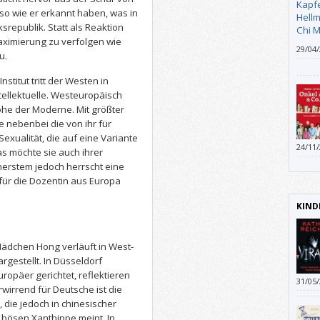
natürl
so wie er erkannt haben, was in
nicht
ksrepublik. Statt als Reaktion
gebli
Meinu
aximierung zu verfolgen wie
29/04
u.
skandi
irgen
stitut tritt der Westen in
ich di
tellektuelle. Westeuropäisch
Erfah
Höhe der Moderne. Mit größter
e nebenbei die von ihr für
Sexualität, die auf eine Variante
24/11
s möchte sie auch ihrer
nnerstem jedoch herrscht eine
für die Dozentin aus Europa
KIND
Mädchen Hong verläuft in West-
rgestellt. In Düsseldorf
ropäer gerichtet, reflektieren
31/05
wirrend für Deutsche ist die
feine
die jedoch in chinesischer
zur I
bösen Xanthippe meint. In
eher 