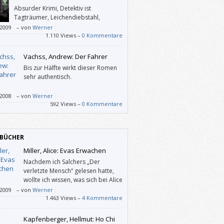
Absurder Krimi, Detektiv ist
Tagträumer, Leichendiebstahl,
Kinderaugen, Erwachsenenmund,
/2009
–
von
Werner
ierter Aufbau, lyrisch. Geht das? Das geht!
1.110 Views –
0 Kommentare
ieht auf den ersten Blick wie naive Kunst
ist aber eher psychedelische und somit
Vachss, Andrew: Der Fahrer
stseinserweiternd. Anders gesagt:
Bis zur Hälfte wirkt dieser Romen
igan hat mehr mit uns und der Wirklichkeit
sehr authentisch.
n als so manche realistische Prosa.
/2008
–
von
Werner
592 Views –
0 Kommentare
BÜCHER
Miller, Alice: Evas Erwachen
Nachdem ich Salchers „Der
verletzte Mensch“ gelesen hatte,
wollte ich wissen, was sich bei Alice
Miller in den letzten Jahren so
/2009
–
von
Werner
 hat. Besser gesagt: Vor ca. 25 Jahren waren
1.463 Views –
4 Kommentare
s erste drei Bücher wichtig für mich, ich las
Drama des begabten Kindes“ und sah mich
Kapfenberger, Hellmut: Ho Chi