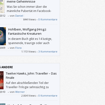
meine Geheimnisse
Was Sie schon immer über die
männliche Pubertät im Facebook-
Zeitalter wissen wollten, Edvard
/2012
–
von
Daniel
t es Ihnen!
844 Views –
0 Kommentare
Hohlbein, Wolfgang (Hrsg.):
Fantastische Kreaturen
In diesem Buch gibt es 14 lustige,
spannende, traurige oder auch
schöne Geschichten. Mir hat es auch
/2009
–
von
Flora
len, dass jeder Autor eine andere
1.113 Views –
3 Kommentare
ibweise hat.
S ANDERE
Twelve Hawks, John: Traveller – Das
Finale
Auf den abschließenden Teil der
Traveller-Trilogie sehnsüchtig zu
warten, hat sich nicht gelohnt.
/2010
–
von
Werner
2.004 Views –
0 Kommentare