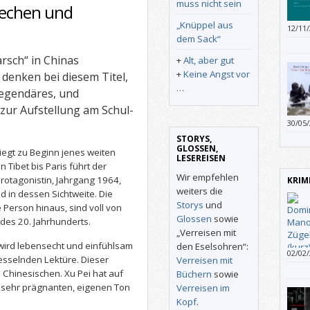
muss nicht sein
echen und
„Knüppel aus
12/11
dem Sack“
nicht
Prosa
rsch“ in Chinas
+
Alt, aber gut
Lesen
+
Keine Angst vor
enken bei diesem Titel,
auf e
…
überm
Legendäres, und
besch
s zur Aufstellung am Schul-
Manns
30/05
man k
Buche
STORYS,
viele
indig
GLOSSEN,
Porträ
iegt zu Beginn jenes weiten
LESEREISEN
Tradi
Tibet bis Paris führt der
gehol
Wir empfehlen
otagonistin, Jahrgang 1964,
KRIM
Chara
weiters die
 in dessen Sichtweite. Die
abzur
Storys
und
 Person hinaus, sind voll von
Glossen
sowie
des 20. Jahrhunderts.
„Verreisen mit
 wird lebensecht und einfühlsam
den Eselsohren“:
02/02
fesselnden Lektüre. Dieser
Verreisen mit
und St
Chinesischen. Xu Pei hat auf
Büchern
sowie
 sehr prägnanten, eigenen Ton
Verreisen im
Kopf
.