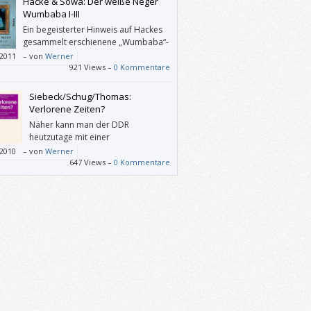
Hacke & Sowa: Der weiße Neger
Wumbaba I-III
Ein begeisterter Hinweis auf Hackes
gesammelt erschienene „Wumbaba“-
Trilogie sowie auf Mondegreens und
/2011
–
von
Werner
imis – etwa von Coldmirror.
921 Views –
0 Kommentare
Siebeck/Schug/Thomas:
Verlorene Zeiten?
Näher kann man der DDR
heutzutage mit einer
populärwissenschaftlichen
/2010
–
von
Werner
kation nicht mehr kommen.
647 Views –
0 Kommentare