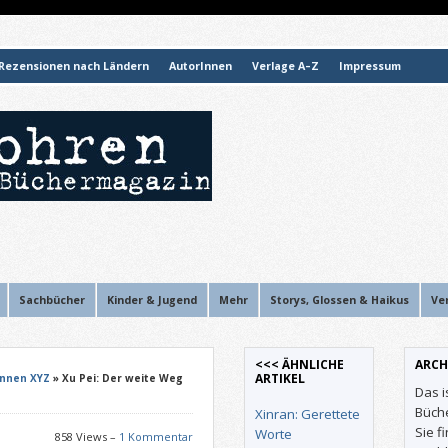
Rezensionen nach Ländern
AutorInnen
Verlage A–Z
Impressum
Sachbücher
Kinder & Jugend
Mehr
Storys, Glossen & Haikus
Ve
<<< ÄHNLICHE
ARCH
ARTIKEL
Innen XYZ
» Xu Pei: Der weite Weg
Das i
Büch
Xinran: Gerettete
Sie f
Worte
858 Views –
1 Kommentar