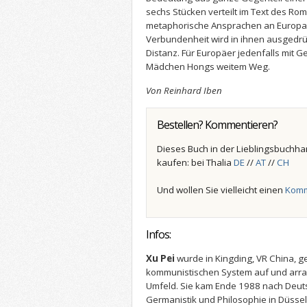
sechs Stücken verteilt im Text des Ro
metaphorische Ansprachen an Europa 
Verbundenheit wird in ihnen ausgedrüc
Distanz. Für Europäer jedenfalls mit G
Mädchen Hongs weitem Weg.
Von Reinhard Iben
Bestellen? Kommentieren?
Dieses Buch in der Lieblingsbuchha
kaufen: bei Thalia
DE
//
AT
//
CH
Und wollen Sie vielleicht einen
Komm
Infos:
Xu Pei
wurde in Kingding, VR China, g
kommunistischen System auf und arran
Umfeld. Sie kam Ende 1988 nach Deuts
Germanistik und Philosophie in Düsse