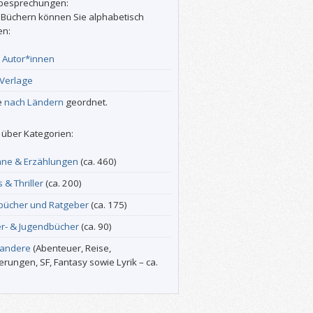
besprechungen:
 Büchern können Sie alphabetisch
en:
r
Autor*innen
Verlage
e
nach Ländern
geordnet.
über Kategorien:
ne & Erzählungen
(ca. 460)
s & Thriller
(ca. 200)
bücher und Ratgeber
(ca. 175)
er- & Jugendbücher
(ca. 90)
 andere
(Abenteuer, Reise,
erungen, SF, Fantasy sowie Lyrik – ca.