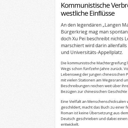
Kommunistische Verbr
westliche Einﬂüsse
An den legendären „Langen Ma
Bürgerkrieg mag man spontan d
doch Xu Pei beschreibt nichts 
marschiert wird darin allenfall
und Universitäts-Appellplatz.
Die kommunistische Machtergreifung l
Wegs schon fünfzehn Jahre zurück. Von 
Lebensweg der jungen chinesischen Pr
mit vielen Stationen am Wegesrand und
Beschreibungen reichen weit über ihre
Bezügen zur chinesischen Geschichte 
Eine Vielfalt an Menschenschicksalen
geschildert, macht das Buch zu einer 
Roman ist keine Übersetzung aus dem 
Deutsch geschrieben und dabei einen
entwickelt.