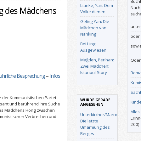
Buch
Lianke, Yan: Dem
Nach
eg des Mädchens
Volke dienen
such
Geling Yan: Die
unte
Mädchen von
Nanking
oder
Bei Ling:
sowi
Ausgewiesen
Mağden, Perihan:
Oder 
Zwei Mädchen:
Istanbul-Story
Roma
ührliche Besprechung
–
Infos
Krimi
Sach
ee der Kommunistischen Partei
WURDE GERADE
Kind
essant und berührend ihre Suche
ANGESEHEN
es Mädchens Hong zwischen
Alles
Unterkircher/Marrone:
mmunistischen Verbrechen und
Erinn
Die letzte
200)
Umarmung des
Berges