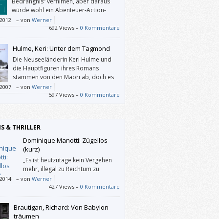
Bedrängnis“ verfilmen, aber daraus
würde wohl ein Abenteuer-Action-
Spektatkel, und das würde dem Buch
/2012
–
von
Werner
 gerecht werden. Denn mit seiner sachlichen
692 Views –
0 Kommentare
 reizt Hughes zum einen die Fantasie der
den, sich die unglaublichen Geschehnisse
Hulme, Keri: Unter dem Tagmond
inem Frachtschiff auszumalen, das in einen
Die Neuseeländerin Keri Hulme und
ächtigen Hurrikan gerät. Zum anderen
die Hauptfiguren ihres Romans
reibt er die „biblischen“ Prüfungen der
stammen von den Maori ab, doch es
chaft zwar mit knappen Angaben, doch
wäre billig, das Ungewöhnliche dieses
/2007
–
von
Werner
ann sich diese besser vorstellen als in
s einzig auf die Besonderheiten dieses
597 Views –
0 Kommentare
n weit ausgebreiteten psychologischen
enen Volkes zurückführen zu wollen. Deren
ts.
tionen und Mythen mögen Hulme allerdings
fen haben, die Nachtmeerfahrten ihrer
IS & THRILLER
ktere zu schildern, ohne ins Peinliche
utschen.
Dominique Manotti: Zügellos
(kurz)
„Es ist heutzutage kein Vergehen
mehr, illegal zu Reichtum zu
kommen. Es zeugt von Intelligenz
/2014
–
von
Werner
il.“
427 Views –
0 Kommentare
Brautigan, Richard: Von Babylon
träumen