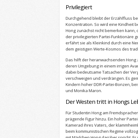
Privilegiert
Durchgehend bleibt der Erzählfluss be
Konzentration. So wird eine Kindheit 
Hong zunächst nicht bemerken kann, d
der privilegierten Partei-Funktionäre
erfährt sie als Kleinkind durch eine N
dem geistigen Werte-Kosmos des tradi
Das hilft der heranwachsenden Hong z
deren Umgebung in einem irrigen Ava
dabei bedeutsame Tatsachen der Ver
verschweigen und verdrängen. Es gem
Kindern hoher DDR-Partei-Bonzen, be
und Monika Maron.
Der Westen tritt in Hongs L
Für Studentin Hong am Fremdsprachen-In
prägende Figur hinzu. Ein hoher Partei
Kamerad ihres Vaters, der klammheiml
beim kommunistischen Regime vollzo
mit Mädchen Hong darüber spricht. Er 