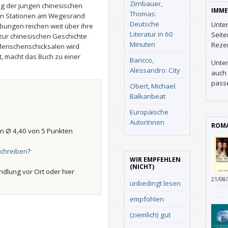
Zirnbauer,
eg der jungen chinesischen
IMME
Thomas:
elen Stationen am Wegesrand
Deutsche
Unter
ibungen reichen weit über ihre
Literatur in 60
Seit
zur chinesischen Geschichte
Minuten
Reze
n Menschenschicksalen wird
, macht das Buch zu einer
Baricco,
Unter
Alessandro: City
auch 
pass
Obert, Michael:
Balkanbeat
Europäische
AutorInnen
ROMA
n Ø 4,40 von 5 Punkten
chreiben
?
WIR EMPFEHLEN
(NICHT)
ndlung vor Ort oder hier
21/08
unbedingt lesen
empfohlen
(ziemlich) gut