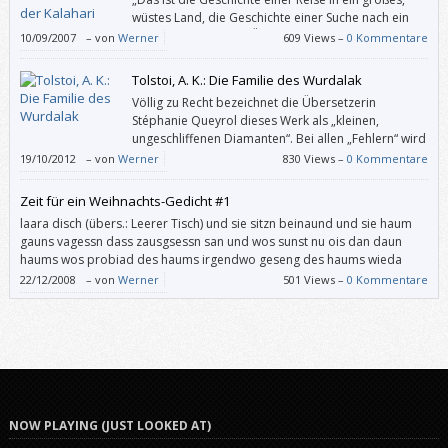
wüstes Land, die Geschichte einer Suche nach ein
paar rein erhaltenen Überresten der einzigen und
10/09/2007
–
von
Werner
609 Views –
0 Kommentare
fast gänzlich verschollenen Urbewohner meines Geburtslandes.“
Tolstoi, A. K.: Die Familie des Wurdalak
Völlig zu Recht bezeichnet die Übersetzerin
Stéphanie Queyrol dieses Werk als „kleinen,
ungeschliffenen Diamanten“. Bei allen „Fehlern“ wird
man die 45 Seiten dieser um 1840 entstandenen
19/10/2012
–
von
Werner
830 Views –
0 Kommentare
Erzählung atemlos verschlingen, – selbst wenn man schon viele
Vampirgeschichten gelesen oder gesehen hat.
Zeit für ein Weihnachts-Gedicht #1
laara disch (übers.: Leerer Tisch) und sie sitzn beinaund und sie haum
gauns vagessn dass zausgsessn san und wos sunst nu ois dan daun
haums wos probiad des haums irgendwo geseng des haums wieda
lossn des is eana ned gleng daun sans auf wos kuma des hod passt und
22/12/2008
–
von
Werner
501 Views –
0 Kommentare
hod zischt und daun haums so […]
NOW PLAYING (JUST LOOKED AT)