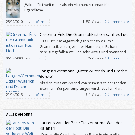
„Wildnis“ ist weit mehr als ein Abenteuerroman für
Jugendliche.
25/02/2010
–
von
Werner
1.632 Views –
0 Kommentare
Orsenna, Érik: Die Grammatik ist ein sanftes Lied
Das Buch hat eigentlich gar nicht so viel mit
Grammatik zu tun, wie der Name sagt. Es hat mir
sehr gut gefallen weil, es sehr witzig und spannend
geschrieben ist.
06/07/2009
–
von
Flora
676 Views –
0 Kommentare
Langen/Gerhmann: „Ritter Wüterich und Drache
Borste“
Als der Prinz am Abend von seinen sich sorgenden
Eltern am Burgtor empfangen wird, ist allen klar,
dass dies nicht sein letztes echtes Abenteuer
20/04/2013
–
von
Werner
511 Views –
0 Kommentare
gewesen sein kann. Noch dazu, wo draußen im finsteren Wald ein
Freund auf ihn wartet, das Drachenkind Borste. Es kann also gut sein,
dass Annette Langen (die Hase-„Felix“-Erfinderin) ein paar weitere
ALLES ANDERE
Wüterich-Bücher schreiben wird. Die Geschichte von diesem Band ist
jedenfalls ebenso entzückend wie die Illustrationen von Katja
Laurens van der Post: Die verlorene Welt der
Gerhmann.
Kalahari
„Das ist die Geschichte einer Reise in ein großes,