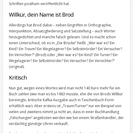
Schriften posthum veröffentlicht hat.
Willkür, dein Name ist Brod
Allerdings hat Brod dabei – neben Eingriffen in Orthographie,
Interpunktion, Absatzgliederung und Satzstellung – auch Wörter
hinzugedichtet und manche falsch gelesen. Und es macht schon
einen Unterschied, ob es in „Die Brücke“ heißt: „Wer war es? Ein
Kind?
Ein Traum?
Ein Wegelagerer? Ein Selbstmörder? Ein Versucher?
Ein Vernichter?“ (Brod) oder „Wer war es? Ein Kind?
Ein Turner?
Ein
Wegelagerer? Ein Selbstmörder? Ein Versucher? Ein Vernichter?“
(original).
Kritisch
Nun gut, wegen eines Wortes wird man nicht 140 Euro mehr für ein
Buch zahlen (wie man es bis 1983 musste, ehe die von Brods Willkür
bereinigte, kritische Kafka-Ausgabe auch in Taschenbuch-Form
erhältlich war). Aber erstens ist „Traum/Turner“ nur ein Beispiel von
vielen und zweitens nimmt ja nicht an, dass in einer Buchhandlung
„Fälschungen“ angeboten werden wie bei einem Straßenhändler, der
verdächtig günstige Uhren verkauft.