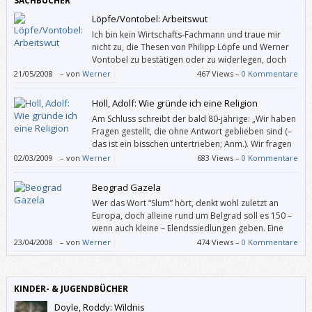
SACHBÜCHER
Löpfe/Vontobel: Arbeitswut
Ich bin kein Wirtschafts-Fachmann und traue mir
nicht zu, die Thesen von Philipp Löpfe und Werner
Vontobel zu bestätigen oder zu widerlegen, doch
ich finde ihren Ansatz “Steigende Produktivität führt
21/05/2008
–
von
Werner
467 Views –
0 Kommentare
zu sinkender Beschäftigung” beachtenswert. Und das nicht, weil sie
sinngemäß meinen, wir würden alle zu viel arbeiten (außer denen, die
Holl, Adolf: Wie gründe ich eine Religion
keine Arbeit haben, aber unbedingt eine haben wollen oder müssen).
Am Schluss schreibt der bald 80-jährige: „Wir haben
Fragen gestellt, die ohne Antwort geblieben sind (–
das ist ein bisschen untertrieben; Anm.). Wir fragen
weiter.“
02/03/2009
–
von
Werner
683 Views –
0 Kommentare
Beograd Gazela
Wer das Wort “Slum” hört, denkt wohl zuletzt an
Europa, doch alleine rund um Belgrad soll es 150 –
wenn auch kleine – Elendssiedlungen geben. Eine
davon, Beograd Gazela, kann man jetzt auf
23/04/2008
–
von
Werner
474 Views –
0 Kommentare
ungewöhnliche Art und Weise kennen lernen.
KINDER- & JUGENDBÜCHER
Doyle, Roddy: Wildnis