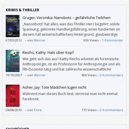
KRIMIS & THRILLER
Grager, Veronika: Nanobots – gefährliche Teilchen
„Nanonbots“ hat alles, was das Thriller-Herz begehrt: solide
Spannung, gekonnte Handlungsführung, einen fundierten (in
diesem Fall wissenschaftlichen) Hintergrund, glaubwürdige
,Böse‘, beherzte ErmittlerInnen. Und bei aller Fiktion geht das
07/03/2012
–
von
Werner
936 Views –
1 Kommentar
menschliche Maß nicht verloren.
Reichs, Kathy: Hals über Kopf
Wie geht sich das aus? Kathy Reichs arbeitet als forensische
Anthropologin, ist als Professorin für Anthropologie und als
FBI-Dozentin tätig und hat zahlreiche wissenschaftliche
Schriften veröffentlicht. (Einen Ehemann und drei Kinder “hat”
19/10/2007
–
von
Werner
496 Views –
0 Kommentare
sie auch noch.) – Wie schafft man da zusätzlich noch ca. einen Roman
pro Jahr?
Asher, Jay: Tote Mädchen lügen nicht
Während man dieses Buch liest, vermisst man nicht einmal
Facebook.
04/08/2010
–
von
Flora
775 Views –
0 Kommentare