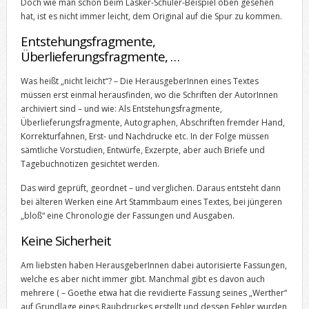
Doch wie man schon beim Lasker-Schüler-Beispiel oben gesehen
hat, ist es nicht immer leicht, dem Original auf die Spur zu kommen.
Entstehungsfragmente,
Überlieferungsfragmente, …
Was heißt „nicht leicht“? – Die HerausgeberInnen eines Textes
müssen erst einmal herausfinden, wo die Schriften der AutorInnen
archiviert sind – und wie: Als Entstehungsfragmente,
Überlieferungsfragmente, Autographen, Abschriften fremder Hand,
Korrekturfahnen, Erst- und Nachdrucke etc. In der Folge müssen
sämtliche Vorstudien, Entwürfe, Exzerpte, aber auch Briefe und
Tagebuchnotizen gesichtet werden.
Das wird geprüft, geordnet – und verglichen. Daraus entsteht dann
bei älteren Werken eine Art Stammbaum eines Textes, bei jüngeren
„bloß“ eine Chronologie der Fassungen und Ausgaben.
Keine Sicherheit
Am liebsten haben HerausgeberInnen dabei autorisierte Fassungen,
welche es aber nicht immer gibt. Manchmal gibt es davon auch
mehrere ( – Goethe etwa hat die revidierte Fassung seines „Werther“
auf Grundlage eines Raubdruckes erstellt und dessen Fehler wurden