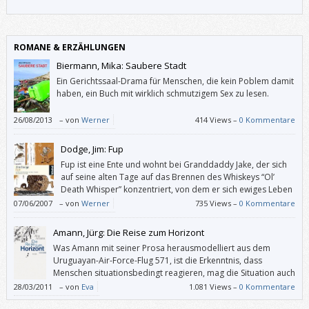
ROMANE & ERZÄHLUNGEN
Biermann, Mika: Saubere Stadt
Ein Gerichtssaal-Drama für Menschen, die kein Poblem damit
haben, ein Buch mit wirklich schmutzigem Sex zu lesen.
26/08/2013
–
von
Werner
414 Views –
0 Kommentare
Dodge, Jim: Fup
Fup ist eine Ente und wohnt bei Granddaddy Jake, der sich
auf seine alten Tage auf das Brennen des Whiskeys “Ol’
Death Whisper” konzentriert, von dem er sich ewiges Leben
verspricht.
07/06/2007
–
von
Werner
735 Views –
0 Kommentare
Amann, Jürg: Die Reise zum Horizont
Was Amann mit seiner Prosa herausmodelliert aus dem
Uruguayan-Air-Force-Flug 571, ist die Erkenntnis, dass
Menschen situationsbedingt reagieren, mag die Situation auch
noch so grausam, abwegig, absurd sein.
28/03/2011
–
von
Eva
1.081 Views –
0 Kommentare