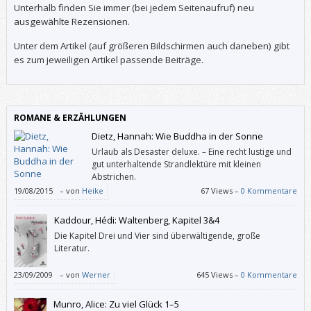
Unterhalb finden Sie immer (bei jedem Seitenaufruf) neu
ausgewählte Rezensionen.
Unter dem Artikel (auf größeren Bildschirmen auch daneben) gibt
es zum jeweiligen Artikel passende Beiträge.
ROMANE & ERZÄHLUNGEN
Dietz, Hannah: Wie Buddha in der Sonne
Urlaub als Desaster deluxe. – Eine recht lustige und
gut unterhaltende Strandlektüre mit kleinen
Abstrichen.
19/08/2015
–
von
Heike
67 Views –
0 Kommentare
Kaddour, Hédi: Waltenberg, Kapitel 3&4
Die Kapitel Drei und Vier sind überwältigende, große
Literatur.
23/09/2009
–
von
Werner
645 Views –
0 Kommentare
Munro, Alice: Zu viel Glück 1–5