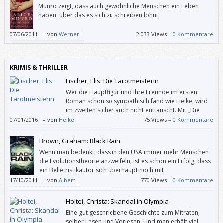
Munro zeigt, dass auch gewöhnliche Menschen ein Leben
haben, über das es sich zu schreiben lohnt.
07/06/2011
–
von
Werner
2.033 Views –
0 Kommentare
KRIMIS & THRILLER
Fischer, Elis: Die Tarotmeisterin
Wer die Hauptfigur und ihre Freunde im ersten
Roman schon so sympathisch fand wie Heike, wird
im zweiten sicher auch nicht enttäuscht. Mit „Die
Tarotmeisterin“ hat man einen sehr unterhaltsamen
07/01/2016
–
von
Heike
75 Views –
0 Kommentare
österreichischen Krimi in Händen, der für vergnügliche und spannende
Lesestunden sorgt, und das Ende lässt auf eine Fortsetzung hoffen.
Brown, Graham: Black Rain
Wenn man bedenkt, dass in den USA immer mehr Menschen
die Evolutionstheorie anzweifeln, ist es schon ein Erfolg, dass
ein Belletristikautor sich überhaupt noch mit
Naturwissenschaft beschäftigt.
17/10/2011
–
von
Albert
770 Views –
0 Kommentare
Holtei, Christa: Skandal in Olympia
Eine gut geschriebene Geschichte zum Mitraten,
selber Lesen und Vorlesen. Und man erhält viel