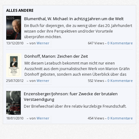
ALLES ANDERE
Blumenthal, W. Michael: In achtzig Jahren um die Welt
Ein Buch für diejenigen, die zu wenig über das 20. Jahrhundert
wissen oder ihre Perspektiven und/oder Vorurteile
überprüfen möchten.
13/12/2010
–
von
Werner
647 Views –
0 Kommentare
Dönhoff, Marion: Zeichen der Zeit
Mit diesem Lesebuch bekommt man nicht nur einen
Ausschnitt aus dem journalistischen Werk von Marion Gräfin
Dönhoff geboten, sondern auch einen Überblick über das
Geschehen und die Veränderungen in Deutschland und der
25/07/2012
–
von
Werner
552 Views –
0 Kommentare
Welt zwischen den 1940er-Jahren und 2001. „Zeichen der Zeit“ eignet
sich als kluge Ergänzung zu unseren Geschichtsbüchern.
Enzensberger/Johnson: fuer Zwecke der brutalen
Verstaendigung
Der Briefwechsel über ihre relativ kurzlebige Freundschaft.
18/01/2010
–
von
Werner
454 Views –
0 Kommentare