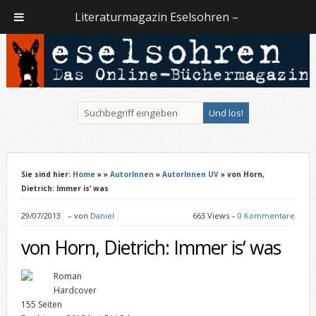
Literaturmagazin Eselsohren –
Sie sind hier:
Home
»
»
AutorInnen
»
AutorInnen UV
» von Horn,
Dietrich: Immer is‘ was
29/07/2013
–
von
Daniel
663 Views –
0 Kommentare
von Horn, Dietrich: Immer is‘ was
Roman
Hardcover
155 Seiten