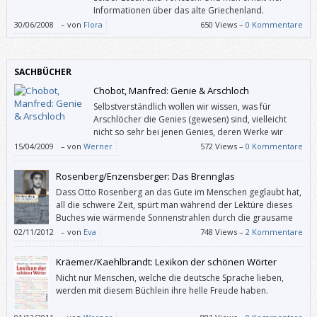
Informationen über das alte Griechenland.
30/06/2008
–
von
Flora
650 Views –
0 Kommentare
SACHBÜCHER
Chobot, Manfred: Genie & Arschloch
Selbstverständlich wollen wir wissen, was für
Arschlöcher die Genies (gewesen) sind, vielleicht
nicht so sehr bei jenen Genies, deren Werke wir
mögen, doch ansonsten ergötzen wir uns gewiss
15/04/2009
–
von
Werner
572 Views –
0 Kommentare
gerne an den weniger netten Zügen von Menschen, die in
Elfenbeintürmen und sonstigen Schlössern leben können.
Rosenberg/Enzensberger: Das Brennglas
Dass Otto Rosenberg an das Gute im Menschen geglaubt hat,
all die schwere Zeit, spürt man während der Lektüre dieses
Buches wie wärmende Sonnenstrahlen durch die grausame
Kälte all der geschilderten Ereignisse hindurch. Das mag jetzt
02/11/2012
–
von
Eva
748 Views –
2 Kommentare
pathetisch klingen: Im Gegensatz dazu hat das Buch gar nichts
Pathetisches an sich. Es ist schlicht die Wahrheit, von einem Menschen
Kräemer/Kaehlbrandt: Lexikon der schönen Wörter
erzählt, der größer war als alle, die ihn klein machen wollten.
Nicht nur Menschen, welche die deutsche Sprache lieben,
werden mit diesem Büchlein ihre helle Freude haben.