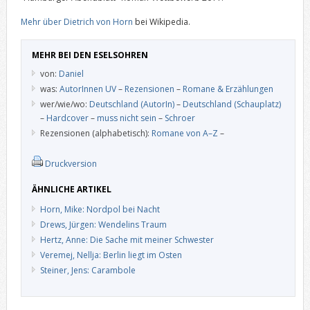
Mehr über Dietrich von Horn
bei Wikipedia.
MEHR BEI DEN ESELSOHREN
von:
Daniel
was:
AutorInnen UV
–
Rezensionen
–
Romane & Erzählungen
wer/wie/wo:
Deutschland (AutorIn)
–
Deutschland (Schauplatz)
–
Hardcover
–
muss nicht sein
–
Schroer
Rezensionen (alphabetisch):
Romane von A–Z
–
Druckversion
ÄHNLICHE ARTIKEL
Horn, Mike: Nordpol bei Nacht
Drews, Jürgen: Wendelins Traum
Hertz, Anne: Die Sache mit meiner Schwester
Veremej, Nellja: Berlin liegt im Osten
Steiner, Jens: Carambole