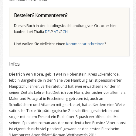
Bestellen? Kommentieren?
Dieses Buch in der Lieblingsbuchhandlung vor Ort oder hier
kaufen: bei Thalia
DE
//
AT
//
CH
Und wollen Sie vielleicht einen
Kommentar schreiben
?
Infos:
Dietrich von Horn,
geb. 1944 in Hohenstein, Kreis Eckernförde,
lebt in Bargteheide in der Nähe von Hamburg. Er ist pensionierter
Hauptschullehrer, verheiratet und hat zwei erwachsene Kinder. In
seiner Zeit als Lehrer hat Dietrich von Horn, der bisher vor allem als
Maler und Fotograf in Erscheinung getreten ist, auch an
Schulbüchern und Atlanten mit gearbeitet, hat außerdem eine Weile
satirische Texte für pädagogische Zeitschriften geschrieben und
sogar mit einem Freund ein Buch über Squash veröffentlicht. Mit
seinem Episodenroman aus der norddeutschen Provinz “Aber sonst
ist eigentlich nicht viel passiert” gewann er den ersten Platz beim
“Hamburger Abendblatt”-Roman-Wettbewerb 2011.