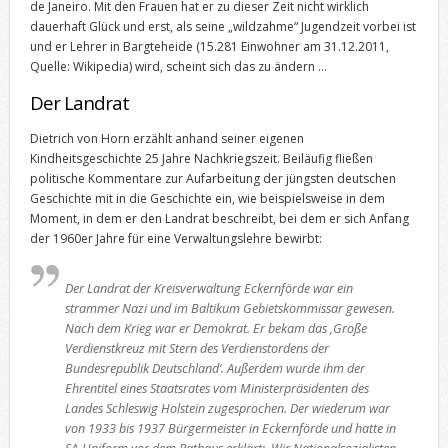
de Janeiro. Mit den Frauen hat er zu dieser Zeit nicht wirklich
dauerhaft Glück und erst, als seine „wildzahme“ Jugendzeit vorbei ist
und er Lehrer in Bargteheide (15.281 Einwohner am 31.12.2011,
Quelle: Wikipedia) wird, scheint sich das zu ändern …
Der Landrat
Dietrich von Horn erzählt anhand seiner eigenen
Kindheitsgeschichte 25 Jahre Nachkriegszeit. Beiläufig fließen
politische Kommentare zur Aufarbeitung der jüngsten deutschen
Geschichte mit in die Geschichte ein, wie beispielsweise in dem
Moment, in dem er den Landrat beschreibt, bei dem er sich Anfang
der 1960er Jahre für eine Verwaltungslehre bewirbt:
Der Landrat der Kreisverwaltung Eckernförde war ein
strammer Nazi und im Baltikum Gebietskommissar gewesen.
Nach dem Krieg war er Demokrat. Er bekam das ‚Große
Verdienstkreuz mit Stern des Verdienstordens der
Bundesrepublik Deutschland‘. Außerdem wurde ihm der
Ehrentitel eines Staatsrates vom Ministerpräsidenten des
Landes Schleswig Holstein zugesprochen. Der wiederum war
von 1933 bis 1937 Bürgermeister in Eckernförde und hatte in