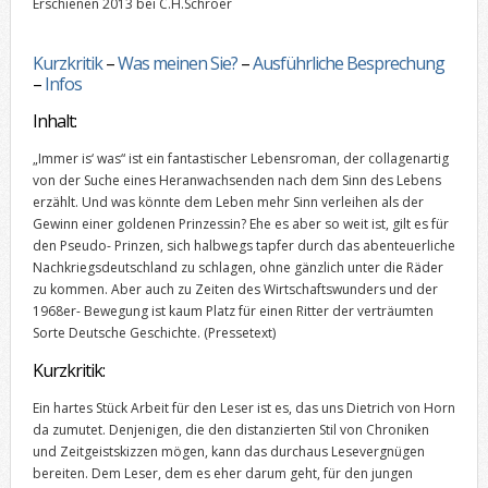
Erschienen 2013 bei C.H.Schroer
Kurzkritik
–
Was meinen Sie?
–
Ausführliche Besprechung
–
Infos
Inhalt:
„Immer is‘ was“ ist ein fantastischer Lebensroman, der collagenartig
von der Suche eines Heranwachsenden nach dem Sinn des Lebens
erzählt. Und was könnte dem Leben mehr Sinn verleihen als der
Gewinn einer goldenen Prinzessin? Ehe es aber so weit ist, gilt es für
den Pseudo- Prinzen, sich halbwegs tapfer durch das abenteuerliche
Nachkriegsdeutschland zu schlagen, ohne gänzlich unter die Räder
zu kommen. Aber auch zu Zeiten des Wirtschaftswunders und der
1968er- Bewegung ist kaum Platz für einen Ritter der verträumten
Sorte Deutsche Geschichte.
(Pressetext)
Kurzkritik:
Ein hartes Stück Arbeit für den Leser ist es, das uns Dietrich von Horn
da zumutet. Denjenigen, die den distanzierten Stil von Chroniken
und Zeitgeistskizzen mögen, kann das durchaus Lesevergnügen
bereiten. Dem Leser, dem es eher darum geht, für den jungen