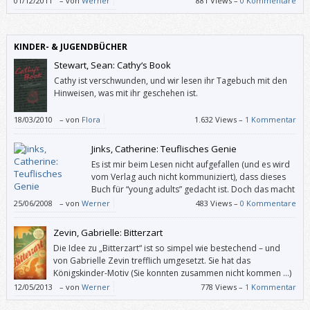
01/12/2011
–
von
Werner
881 Views –
0 Kommentare
KINDER- & JUGENDBÜCHER
Stewart, Sean: Cathy‘s Book
Cathy ist verschwunden, und wir lesen ihr Tagebuch mit den
Hinweisen, was mit ihr geschehen ist.
18/03/2010
–
von
Flora
1.632 Views –
1 Kommentar
Jinks, Catherine: Teuflisches Genie
Es ist mir beim Lesen nicht aufgefallen (und es wird
vom Verlag auch nicht kommuniziert), dass dieses
Buch für “young adults” gedacht ist. Doch das macht
rein gar nichts: Auch wenn “Teuflisches Genie” die
25/06/2008
–
von
Werner
483 Views –
0 Kommentare
Perspektive eines Jugendlichen einnimmt, ist es für Erwachsene gewiss
geeignet; für jung gebliebene auf alle Fälle.
Zevin, Gabrielle: Bitterzart
Die Idee zu „Bitterzart“ ist so simpel wie bestechend – und
von Gabrielle Zevin trefflich umgesetzt. Sie hat das
Königskinder-Motiv (Sie konnten zusammen nicht kommen …)
in eine Zukunft transferiert, in der die Mafia mit Schokolade
12/05/2013
–
von
Werner
778 Views –
1 Kommentar
dealt.