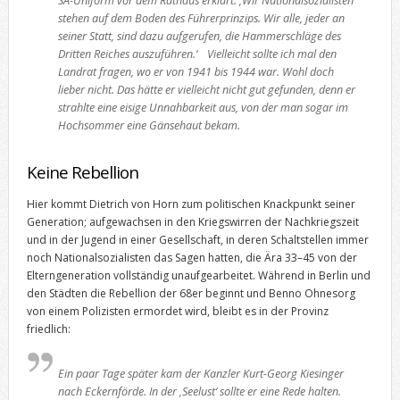
SA-Uniform vor dem Rathaus erklärt: ‚Wir Nationalsozialisten
stehen auf dem Boden des Führerprinzips. Wir alle, jeder an
seiner Statt, sind dazu aufgerufen, die Hammerschläge des
Dritten Reiches auszuführen.‘ Vielleicht sollte ich mal den
Landrat fragen, wo er von 1941 bis 1944 war. Wohl doch
lieber nicht. Das hätte er vielleicht nicht gut gefunden, denn er
strahlte eine eisige Unnahbarkeit aus, von der man sogar im
Hochsommer eine Gänsehaut bekam.
Keine Rebellion
Hier kommt Dietrich von Horn zum politischen Knackpunkt seiner
Generation; aufgewachsen in den Kriegswirren der Nachkriegszeit
und in der Jugend in einer Gesellschaft, in deren Schaltstellen immer
noch Nationalsozialisten das Sagen hatten, die Ära 33–45 von der
Elterngeneration vollständig unaufgearbeitet. Während in Berlin und
den Städten die Rebellion der 68er beginnt und Benno Ohnesorg
von einem Polizisten ermordet wird, bleibt es in der Provinz
friedlich:
Ein paar Tage später kam der Kanzler Kurt-Georg Kiesinger
nach Eckernförde. In der ‚Seelust‘ sollte er eine Rede halten.