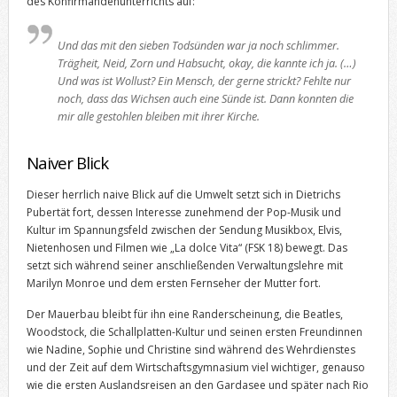
des Konfirmandenunterrichts auf:
Und das mit den sieben Todsünden war ja noch schlimmer.
Trägheit, Neid, Zorn und Habsucht, okay, die kannte ich ja. (…)
Und was ist Wollust? Ein Mensch, der gerne strickt? Fehlte nur
noch, dass das Wichsen auch eine Sünde ist. Dann konnten die
mir alle gestohlen bleiben mit ihrer Kirche.
Naiver Blick
Dieser herrlich naive Blick auf die Umwelt setzt sich in Dietrichs
Pubertät fort, dessen Interesse zunehmend der Pop-Musik und
Kultur im Spannungsfeld zwischen der Sendung Musikbox, Elvis,
Nietenhosen und Filmen wie „La dolce Vita“ (FSK 18) bewegt. Das
setzt sich während seiner anschließenden Verwaltungslehre mit
Marilyn Monroe und dem ersten Fernseher der Mutter fort.
Der Mauerbau bleibt für ihn eine Randerscheinung, die Beatles,
Woodstock, die Schallplatten-Kultur und seinen ersten Freundinnen
wie Nadine, Sophie und Christine sind während des Wehrdienstes
und der Zeit auf dem Wirtschaftsgymnasium viel wichtiger, genauso
wie die ersten Auslandsreisen an den Gardasee und später nach Rio