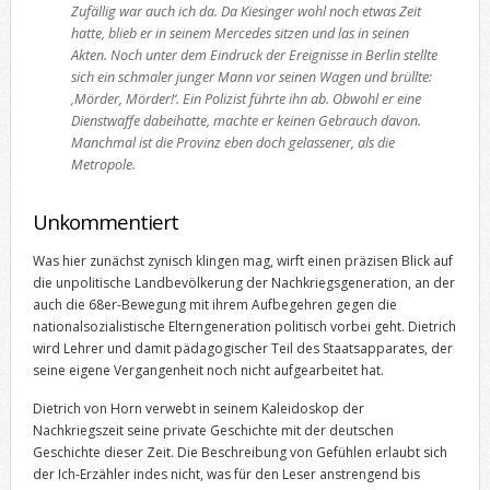
Zufällig war auch ich da. Da Kiesinger wohl noch etwas Zeit
hatte, blieb er in seinem Mercedes sitzen und las in seinen
Akten. Noch unter dem Eindruck der Ereignisse in Berlin stellte
sich ein schmaler junger Mann vor seinen Wagen und brüllte:
‚Mörder, Mörder!‘. Ein Polizist führte ihn ab. Obwohl er eine
Dienstwaffe dabeihatte, machte er keinen Gebrauch davon.
Manchmal ist die Provinz eben doch gelassener, als die
Metropole.
Unkommentiert
Was hier zunächst zynisch klingen mag, wirft einen präzisen Blick auf
die unpolitische Landbevölkerung der Nachkriegsgeneration, an der
auch die 68er-Bewegung mit ihrem Aufbegehren gegen die
nationalsozialistische Elterngeneration politisch vorbei geht. Dietrich
wird Lehrer und damit pädagogischer Teil des Staatsapparates, der
seine eigene Vergangenheit noch nicht aufgearbeitet hat.
Dietrich von Horn verwebt in seinem Kaleidoskop der
Nachkriegszeit seine private Geschichte mit der deutschen
Geschichte dieser Zeit. Die Beschreibung von Gefühlen erlaubt sich
der Ich-Erzähler indes nicht, was für den Leser anstrengend bis