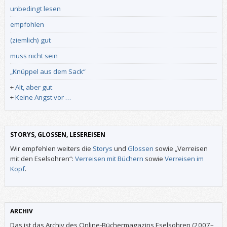
unbedingt lesen
empfohlen
(ziemlich) gut
muss nicht sein
„Knüppel aus dem Sack“
+
Alt, aber gut
+
Keine Angst vor …
STORYS, GLOSSEN, LESEREISEN
Wir empfehlen weiters die
Storys
und
Glossen
sowie „Verreisen
mit den Eselsohren“:
Verreisen mit Büchern
sowie
Verreisen im
Kopf
.
ARCHIV
Das ist das Archiv des Online-Büchermagazins Eselsohren (2007–