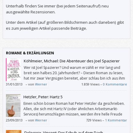
Unterhalb finden Sie immer (bei jedem Seitenaufruf) neu
ausgewählte Rezensionen.
Unter dem Artikel (auf größeren Bildschirmen auch daneben) gibt
es zum jeweiligen Artikel passende Beiträge.
ROMANE & ERZÄHLUNGEN
Köhlmeier, Michael: Die Abenteuer des Joel Spazierer
Wer ist Joel Spazierer? Und warum erzählt er mir lang und
breit sein halbes 20. Jahrhundert? – Diesen Roman zu lesen,
hat mir zwar Vergnügen bereitet, aber schlau bin ich aus ihm
nicht geworden.
31/01/2013
–
von
Werner
1.859 Views –
0 Kommentare
Hetzler, Peter: Hartz 5
Einen schön bösen Roman hat Peter Hetzler da geschrieben.
Allen, die sich mit Hartz IV (oder ähnlichen Arbeitsmarkt-
Services) herumschlagen müssen, werden ihre helle Freude
daran haben. Und alle, die mit Behörden zu tun haben, auch.
23/09/2013
–
von
Werner
729 Views –
1 Kommentar
Delecroix, Vincent: Der Schuh auf dem Dach