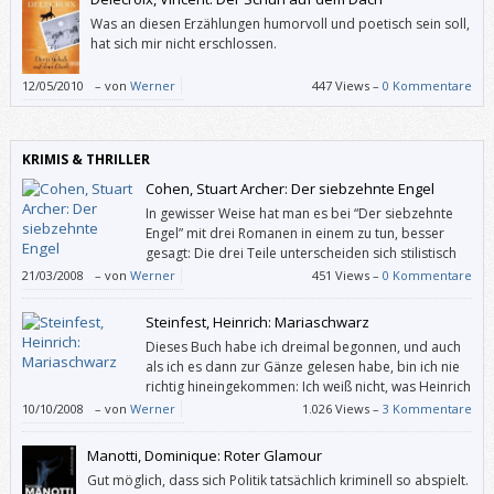
Was an diesen Erzählungen humorvoll und poetisch sein soll,
hat sich mir nicht erschlossen.
12/05/2010
–
von
Werner
447 Views –
0 Kommentare
KRIMIS & THRILLER
Cohen, Stuart Archer: Der siebzehnte Engel
In gewisser Weise hat man es bei “Der siebzehnte
Engel” mit drei Romanen in einem zu tun, besser
gesagt: Die drei Teile unterscheiden sich stilistisch
sehr stark, wiewohl sie dieselbe Handlung
21/03/2008
–
von
Werner
451 Views –
0 Kommentare
weitertreiben.
Steinfest, Heinrich: Mariaschwarz
Dieses Buch habe ich dreimal begonnen, und auch
als ich es dann zur Gänze gelesen habe, bin ich nie
richtig hineingekommen: Ich weiß nicht, was Heinrich
Steinfest damit wollte.
10/10/2008
–
von
Werner
1.026 Views –
3 Kommentare
Manotti, Dominique: Roter Glamour
Gut möglich, dass sich Politik tatsächlich kriminell so abspielt.