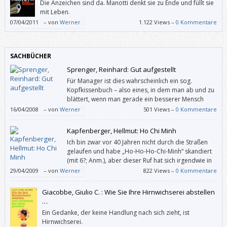
Die Anzeichen sind da. Manotti denkt sie zu Ende und füllt sie
mit Leben.
07/04/2011
–
von
Werner
1.122 Views –
0 Kommentare
SACHBÜCHER
Sprenger, Reinhard: Gut aufgestellt
Für Manager ist dies wahrscheinlich ein sog.
Kopfkissenbuch – also eines, in dem man ab und zu
blättert, wenn man gerade ein besserer Mensch
werden möchte. Und für alle anderen ist es
16/04/2008
–
von
Werner
501 Views –
0 Kommentare
wahrscheinlich ebenfalls ein Kopfkissenbuch – in diesem Fall eines, in
welchem man ab und zu blättert, wenn man an das Gute in den
Kapfenberger, Hellmut: Ho Chi Minh
Menschen, insbesondere den Managern, glauben möchte.
Ich bin zwar vor 40 Jahren nicht durch die Straßen
gelaufen und habe „Ho-Ho-Ho-Chi-Minh“ skandiert
(mit 6?; Anm.), aber dieser Ruf hat sich irgendwie in
mein Gedächtnis gegraben. Und als ich dieses Buch
29/04/2009
–
von
Werner
822 Views –
0 Kommentare
sah, wollte ich endlich in Erfahrung bringen, wer dieser Mann war.
Giacobbe, Giulio C. : Wie Sie Ihre Hirnwichserei abstellen
…
Ein Gedanke, der keine Handlung nach sich zieht, ist
Hirnwichserei.