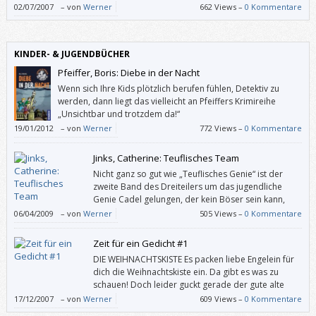
02/07/2007
–
von
Werner
662 Views –
0 Kommentare
KINDER- & JUGENDBÜCHER
Pfeiffer, Boris: Diebe in der Nacht
Wenn sich Ihre Kids plötzlich berufen fühlen, Detektiv zu
werden, dann liegt das vielleicht an Pfeiffers Krimireihe
„Unsichtbar und trotzdem da!“
19/01/2012
–
von
Werner
772 Views –
0 Kommentare
Jinks, Catherine: Teuflisches Team
Nicht ganz so gut wie „Teuflisches Genie“ ist der
zweite Band des Dreiteilers um das jugendliche
Genie Cadel gelungen, der kein Böser sein kann,
obwohl sein Megaschurken-Vater alles daran setzt.
06/04/2009
–
von
Werner
505 Views –
0 Kommentare
Zeit für ein Gedicht #1
DIE WEIHNACHTSKISTE Es packen liebe Engelein für
dich die Weihnachtskiste ein. Da gibt es was zu
schauen! Doch leider guckt gerade der gute alte
Mond herein und dem ist nicht zu trauen. Da
17/12/2007
–
von
Werner
609 Views –
0 Kommentare
fürchten sich die Engelein er plaudert’s aus, und tun im Nu die