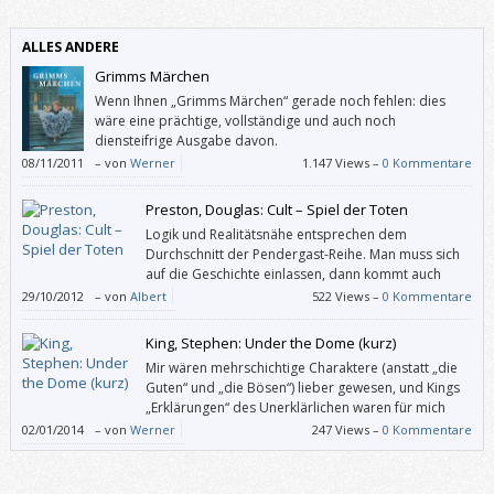
Weihnachtskiste wieder zu. Wie schade! (Aus Die Himmelsküche von Ida
[…]
ALLES ANDERE
Grimms Märchen
Wenn Ihnen „Grimms Märchen“ gerade noch fehlen: dies
wäre eine prächtige, vollständige und auch noch
diensteifrige Ausgabe davon.
08/11/2011
–
von
Werner
1.147 Views –
0 Kommentare
Preston, Douglas: Cult – Spiel der Toten
Logik und Realitätsnähe entsprechen dem
Durchschnitt der Pendergast-Reihe. Man muss sich
auf die Geschichte einlassen, dann kommt auch
Spannung auf. So darf es einen nicht stören, dass
29/10/2012
–
von
Albert
522 Views –
0 Kommentare
ein Boot zuerst ein Stück im Rückwärtsgang vom Steg wegfährt, bevor
der Anlasser betätigt wird, um den Motor zu starten.
King, Stephen: Under the Dome (kurz)
Mir wären mehrschichtige Charaktere (anstatt „die
Guten“ und „die Bösen“) lieber gewesen, und Kings
„Erklärungen“ des Unerklärlichen waren für mich
noch nie befriedigend.
02/01/2014
–
von
Werner
247 Views –
0 Kommentare