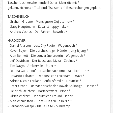
Taschenbuch erscheinende Bücher. Über die mit *
gekennzeichneten Titel sind “Eselsohren“-Besprechungen geplant.
TASCHENBUCH
– Graham Greene – Monsignore Quijote – dtv *
– Gaby Hauptmann – Kaya ist happy – dtv *
– Andrew Vachss – Der Fahrer – Rowohlt *
HARDCOVER
– Daniel Alarcon – Lost City Radio – Wagenbach *
– Xaver Bayer – Die durchsichtigen Hände – Jung & Jung *
– Alan Bennett – Die souveräne Leserin – Wagenbach *
– Leif Davidsen – Der Russe aus Nizza – Zsolnay *
– Tim Davys – Amberville – Piper *
– Bettina Gaus – Auf der Suche nach Amerika – Eichborn *
– Eduardo Labarca – Der köstliche Leichnam – Drava *
– Adrian Nicole LeBlanc – Zufallsfamilie – Deuticke *
– Peter Orner – Die Wiederkehr der Mavala Shikongo – Hanser *
– Heinrich Steinfest – Mariaschwarz – Piper *
– Ulrich Wickert – Der nützliche Freund – Piper
– Alan Winnington – Tibet – Das Neue Berlin *
– Fernando Vallejo – Blaue Tage – Suhrkamp