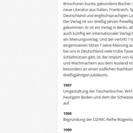
Broschüren bunte, gebundene Bücher. De
neue Literatur aus Italien, Frankreich,
Deutschland und englischsprachigen L
Der Verlag ist vor dreißig Jahren freiwil
gekommen. Er ist ein Verlag in Berlin, ab
auch künftig ein internationaler Verlag b
ein Meinungsverlag. Und der vertritt ?
eingerissenen Sitten ? seine Meinung a
bei uns in Deutschland viele trübe Ta
Schlafmützen gibt, ist der Import von 
und Wachmachern aus dem Ausland not
besonders an einen südlichen Nachbarn
dreißigjährigen Jubiläum).
1997
Umgestaltung der Taschenbücher, WAT ? w
heutigem Boden und dem der Schwarzen
auf.
1998
Begründung der CD/MC-Reihe Wagenbac
1999