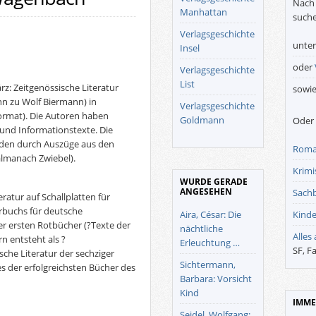
Nach 
Manhattan
suche
Verlagsgeschichte
unte
Insel
oder
Verlagsgeschichte
List
z: Zeitgenössische Literatur
sowi
n zu Wolf Biermann) in
Verlagsgeschichte
ormat). Die Autoren haben
Goldmann
Oder 
 und Informationstexte. Die
erden durch Auszüge aus den
Roma
almanach Zwiebel).
Krimis
WURDE GERADE
ANGESEHEN
Sach
ratur auf Schallplatten für
rbuchs für deutsche
Aira, César: Die
Kinde
er ersten Rotbücher (?Texte der
nächtliche
Alles
n entsteht als ?
Erleuchtung …
SF, F
che Literatur der sechziger
Sichtermann,
s der erfolgreichsten Bücher des
Barbara: Vorsicht
Kind
IMME
Seidel, Wolfgang: