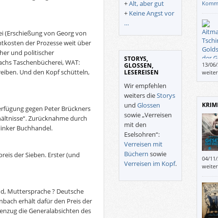
unterl
+
Alt, aber gut
Komm
+
Keine Angst vor
…
zei (Erschießung von Georg von
mtkosten der Prozesse weit über
her und politischer
STORYS,
chs Taschenbücherei, WAT:
13/06
GLOSSEN,
“Gold
reiben. Und den Kopf schütteln,
LESEREISEN
weite
Wir empfehlen
weiters die
Storys
und
Glossen
KRIM
Verfügung gegen Peter Brückners
sowie „Verreisen
hältnisse“. Zurücknahme durch
mit den
linker Buchhandel.
Eselsohren“:
Verreisen mit
Büchern
sowie
reis der Sieben. Erster (und
04/11
Verreisen im Kopf
.
das i
weite
änder
nicht 
gemac
nd, Muttersprache ? Deutsche
enbach erhält dafür den Preis der
genzug die Generalabsichten des