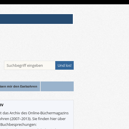
isen mir den Eselsohren
IV
st das Archiv des Online-Büchermagazins
ohren (2007–2013). Sie finden hier über
0 Buchbesprechungen: