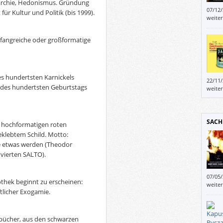
narchie, Hedonismus. Gründung
07/12
 für Kultur und Politik (bis 1999).
weite
fangreiche oder großformatige
es hundertsten Karnickels
22/11
ganz 
 des hundertsten Geburtstags
weite
SACH
n hochformatigen roten
eklebtem Schild. Motto:
e etwas werden (Theodor
 vierten SALTO).
07/05
iothek beginnt zu erscheinen:
weite
tlicher Exogamie.
bücher, aus den schwarzen