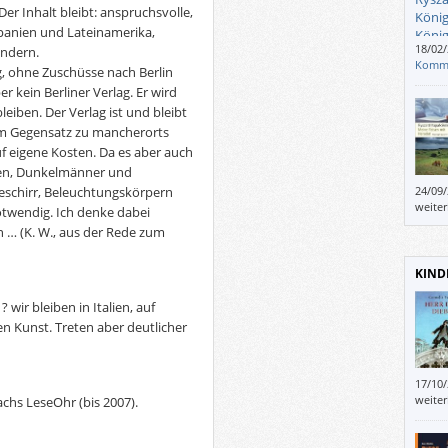
r Inhalt bleibt: anspruchsvolle,
 Spanien und Lateinamerika,
18/02
ändern.
Kritik
Komm
lig, ohne Zuschüsse nach Berlin
der W
er kein Berliner Verlag. Er wird
volle
leiben. Der Verlag ist und bleibt
gedie
 im Gegensatz zu mancherorts
uf eigene Kosten. Da es aber auch
ssen, Dunkelmänner und
Geschirr, Beleuchtungskörpern
24/09
über,
weite
wendig. Ich denke dabei
auch 
 … (K. W., aus der Rede zum
KIND
ir bleiben in Italien, auf
 Kunst. Treten aber deutlicher
17/10
haben
weite
hs LeseOhr (bis 2007).
der D
viele