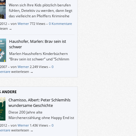
ungen.
Wenn sich Ihre Kids plötzlich berufen
fühlen, Detektiv zu werden, dann liegt
das vielleicht an Pfeiffers Krimireihe
„Unsichtbar und trotzdem da!“
/2012
–
von
Werner
772 Views –
0 Kommentare
rlesen →
Haushofer, Marlen: Brav sein ist
schwer
Marlen Haushofers Kinderbüchern
“Brav sein ist schwer“ und “Schlimm
sein ist auch kein Vergnügen“ merkt
/2007
–
von
Werner
2.249 Views –
0
icht an, dass sie 1965 resp. 1970
entare
weiterlesen →
ienen sind, – sie wirken zehn Jahre früher
rieben, als es noch fesch war, dass Papa
indern (und ältere Geschwister den
ren) Ohrfeigen gab(en).
S ANDERE
Chamisso, Albert: Peter Schlemihls
wundersame Geschichte
Diese 200 Jahre alte
Märchenerzählung ohne Happy End ist
nach wie vor beeindruckend – und
/2012
–
von
Werner
1.436 Views –
0
uhigend.
entare
weiterlesen →