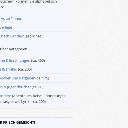
Büchern können Sie alphabetisch
n:
r
Autor*innen
Verlage
e
nach Ländern
geordnet.
über Kategorien:
ne & Erzählungen
(ca. 460)
 & Thriller
(ca. 200)
bücher und Ratgeber
(ca. 175)
r- & Jugendbücher
(ca. 90)
 andere
(Abenteuer, Reise, Erinnerungen,
antasy sowie Lyrik – ca. 200)
R FRISCH GEMISCHT!