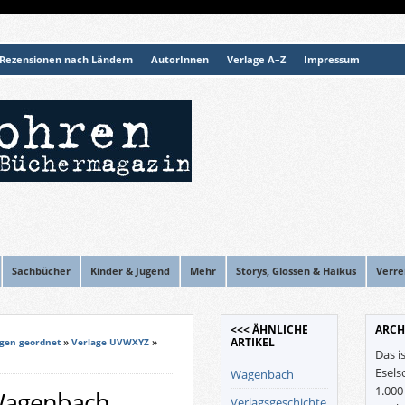
Rezensionen nach Ländern
AutorInnen
Verlage A–Z
Impressum
Sachbücher
Kinder & Jugend
Mehr
Storys, Glossen & Haikus
Verre
<<< ÄHNLICHE
ARCH
ARTIKEL
gen geordnet
»
Verlage UVWXYZ
»
Das i
Esels
Wagenbach
1.00
 Wagenbach
Verlagsgeschichte