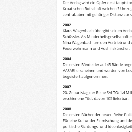
Der Verlag wird ein Opfer des Hauptst
Kroatischen Botschaft weichen ? Umzug
zentral, aber mit gehöriger Distanz zu
2002
Klaus Wagenbach übergibt seinen Verla
Schüssler. Als Minderheitsgesellschaft
Nina Wagenbach um den Vertrieb und e
Feuerwehrmann und Aushilfskünstler.
2004
Die ersten Bände der auf 45 Bände an
VASARI erscheinen und werden von Les
begeistert aufgenommen.
2007
20. Geburtstag der Reihe SALTO: 1,4 Mi
erschienene Titel, davon 105 lieferbar.
2008
Die ersten Bücher der neuen Reihe Poli
Für eine Kultur der Einmischung und de
politische Richtungs- und Ideenlosigke