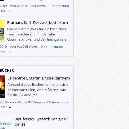
Jahre.
/2009
–
von
Werner
1.028 Views –
1 Kommentar
rlesen →
Bracharz, Kurt: Der zweitbeste Koch
Eva Schuster: „Was für ein köstliches
Team, dachte ich mir, der alte
Gourmetkritiker und der hochgeniale
Teenager. – Der Roman geht dann aber
/2010
–
von
Eva
796 Views –
0 Kommentare
anders weiter. Leider.“
rlesen →
BÜCHER
Leidenfrost, Martin: Brüssel zartherb
Anhand dieses Buches kann man sich
besser vorstellen, wer in Brüssel wie
für die EU arbeitet.
/2010
–
von
Werner
926 Views –
0 Kommentare
rlesen →
Kapuściński, Ryszard: König der
Könige