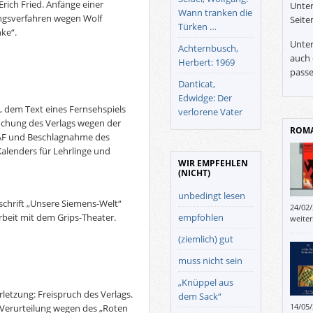
ich Fried. Anfänge einer
Unter
Wann tranken die
ungsverfahren wegen Wolf
Seite
Türken …
ke“.
Unter
Achternbusch,
auch 
Herbert: 1969
passe
Danticat,
Edwidge: Der
 dem Text eines Fernsehspiels
verlorene Vater
uchung des Verlags wegen der
ROMA
RAF und Beschlagnahme des
alenders für Lehrlinge und
WIR EMPFEHLEN
(NICHT)
unbedingt lesen
schrift „Unsere Siemens-Welt“
24/02
empfohlen
beit mit dem Grips-Theater.
weite
(ziemlich) gut
muss nicht sein
„Knüppel aus
rletzung: Freispruch des Verlags.
dem Sack“
14/05
 Verurteilung wegen des „Roten