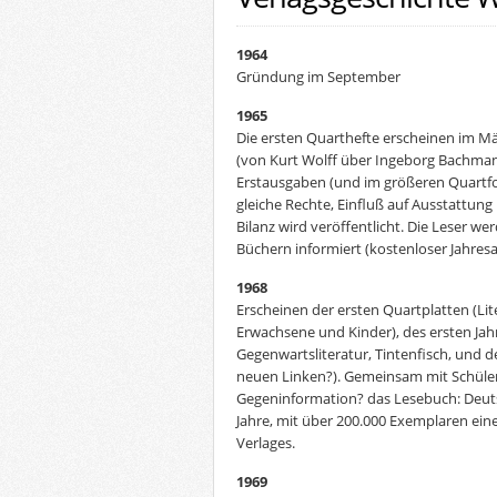
1964
Gründung im September
1965
Die ersten Quarthefte erscheinen im Mär
(von Kurt Wolff über Ingeborg Bachman
Erstausgaben (und im größeren Quartf
gleiche Rechte, Einfluß auf Ausstattung
Bilanz wird veröffentlicht. Die Leser w
Büchern informiert (kostenloser Jahres
1968
Erscheinen der ersten Quartplatten (Lite
Erwachsene und Kinder), des ersten Jah
Gegenwartsliteratur, Tintenfisch, und d
neuen Linken?). Gemeinsam mit Schüler
Gegeninformation? das Lesebuch: Deuts
Jahre, mit über 200.000 Exemplaren eine
Verlages.
1969