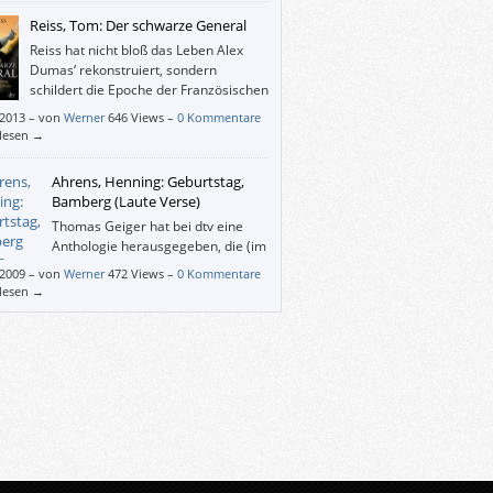
Reiss, Tom: Der schwarze General
Reiss hat nicht bloß das Leben Alex
Dumas‘ rekonstruiert, sondern
schildert die Epoche der Französischen
Revolution und Napoleons so
/2013
–
von
Werner
646 Views –
0 Kommentare
isreich, vorstell- und verstehbar, dass „Der
rlesen →
rze General“ auch Menschen interessieren
e, denen sowohl der Soldat als auch sein
Ahrens, Henning: Geburtstag,
tsteller-Sohn egal sind.
Bamberg (Laute Verse)
Thomas Geiger hat bei dtv eine
Anthologie herausgegeben, die (im
Regelfall) in eigenständigen
/2009
–
von
Werner
472 Views –
0 Kommentare
bänden veröffentlichte Gedichte von
rlesen →
chen AutorInnen enthält. Diese AutorInnen
 zu jeweils einem Gedicht auch einen
n Text zur Entstehung geschrieben.