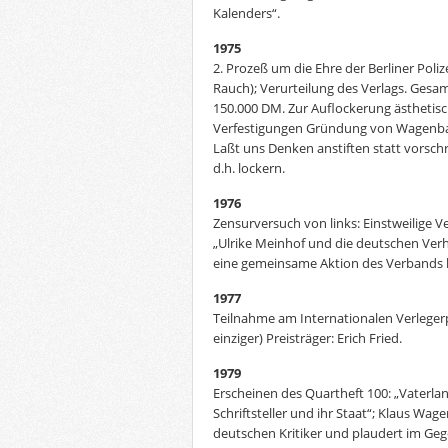
Kalenders“.
1975
2. Prozeß um die Ehre der Berliner Poli
Rauch); Verurteilung des Verlags. Gesa
150.000 DM. Zur Auflockerung ästhetisc
Verfestigungen Gründung von Wagenba
Laßt uns Denken anstiften statt vorsch
d.h. lockern.
1976
Zensurversuch von links: Einstweilige 
„Ulrike Meinhof und die deutschen Ver
eine gemeinsame Aktion des Verbands 
1977
Teilnahme am Internationalen Verlegerp
einziger) Preisträger: Erich Fried.
1979
Erscheinen des Quartheft 100: „Vaterla
Schriftsteller und ihr Staat“; Klaus Wag
deutschen Kritiker und plaudert im Ge