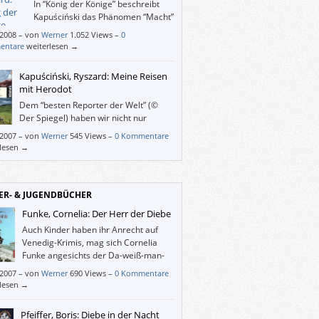
In “König der Könige” beschreibt
Kapuściński das Phänomen “Macht”
nicht über Helden-Verehrung oder -
/2008
–
von
Werner
1.052 Views –
0
, sondern aus der Perspektive der Insider,
entare
weiterlesen →
ürdenträger, Spitzel und Helfershelfer, die
r Angst und Stolz einem absoluten Herrscher
Kapuściński, Ryszard: Meine Reisen
nt haben.
mit Herodot
Dem “besten Reporter der Welt” (©
Der Spiegel) haben wir nicht nur
zahlreiche aufschlussreiche Berichte
/2007
–
von
Werner
545 Views –
0 Kommentare
 ja, über die Welt zu verdanken, sondern
rlesen →
dieses persönliche Buch.
ER- & JUGENDBÜCHER
Funke, Cornelia: Der Herr der Diebe
Auch Kinder haben ihr Anrecht auf
Venedig-Krimis, mag sich Cornelia
Funke angesichts der Da-weiß-man-
was-man-kriegt-Donna-Leons gedacht
/2007
–
von
Werner
690 Views –
0 Kommentare
 und erzählt ihrem Publikum in “Der Herr
rlesen →
iebe” eine anspruchsvolle Geschichte mit
n überraschenden Drehungen und
Pfeiffer, Boris: Diebe in der Nacht