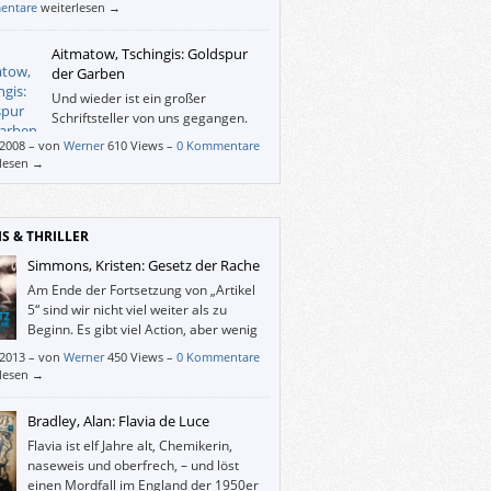
iegt.
entare
weiterlesen →
Aitmatow, Tschingis: Goldspur
der Garben
Und wieder ist ein großer
Schriftsteller von uns gegangen.
Zum Gedenken habe ich Aitmatows
/2008
–
von
Werner
610 Views –
0 Kommentare
spur der Garben” wieder gelesen.
rlesen →
IS & THRILLER
Simmons, Kristen: Gesetz der Rache
Am Ende der Fortsetzung von „Artikel
5“ sind wir nicht viel weiter als zu
Beginn. Es gibt viel Action, aber wenig
Information. Schwer zu sagen, ob sich
/2013
–
von
Werner
450 Views –
0 Kommentare
m abschließenden Band der Ember-Trilogie
rlesen →
n wird. Leider hat mich „Gesetz der Rache“
wirklich neugierig auf die Fortsetzung
Bradley, Alan: Flavia de Luce
ht.
Flavia ist elf Jahre alt, Chemikerin,
naseweis und oberfrech, – und löst
einen Mordfall im England der 1950er