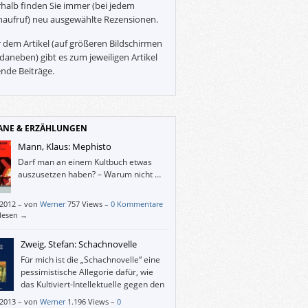
halb finden Sie immer (bei jedem
naufruf) neu ausgewählte Rezensionen.
 dem Artikel (auf größeren Bildschirmen
daneben) gibt es zum jeweiligen Artikel
nde Beiträge.
NE & ERZÄHLUNGEN
Mann, Klaus: Mephisto
Darf man an einem Kultbuch etwas
auszusetzen haben? – Warum nicht …
/2012
–
von
Werner
757 Views –
0 Kommentare
rlesen →
Zweig, Stefan: Schachnovelle
Für mich ist die „Schachnovelle“ eine
pessimistische Allegorie dafür, wie
das Kultiviert-Intellektuelle gegen den
geistesfeindlichen Faschismus
/2013
–
von
Werner
1.196 Views –
0