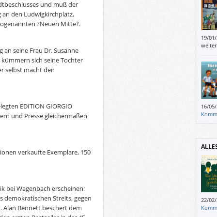
Wend
adtbeschlusses und muß der
 an den Ludwigkirchplatz,
r sogenannten ?Neuen Mitte?.
19/01
weite
g an seine Frau Dr. Susanne
er kümmern sich seine Tochter
r selbst macht den
gelegten EDITION GIORGIO
16/05
man n
Komm
ern und Presse gleichermaßen
ersch
gesch
den K
jünge
ALLE
llionen verkaufte Exemplare, 150
tik bei Wagenbach erscheinen:
s demokratischen Streits, gegen
22/02
beunr
it. Alan Bennett beschert dem
Komm