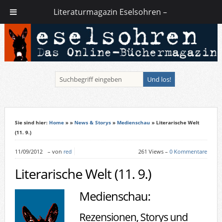
Literaturmagazin Eselsohren –
Sie sind hier:
Home
»
»
News & Storys
»
Medienschau
» Literarische Welt
(11. 9.)
11/09/2012
–
von
red
261 Views –
0 Kommentare
Literarische Welt (11. 9.)
Medienschau:
Rezensionen, Storys und