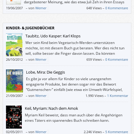
dargebotener Meinung, wie das etwa Juli Zeh in ihren Essays
handhabt.
19/06/2007
–
von
Werner
648 Views –
0 Kommentare
KINDER- & JUGENDBÜCHER
Taubitz, Udo Kasper: Karl Klops
Wer sein Kind beim Vegetarisch-Werden unterstützen
möchte, ist mit diesem Buch gut beraten. Wer dies nicht tun
will, sollte besser die Finger davon lassen. Da könnten
Weltbilder nachhaltig erschüttert werden.
26/10/2012
–
von
Werner
659 Views –
0 Kommentare
Lobe, Mira: Die Geggis
Es gibt ja vor allem für Kinder so viele unangenehm
engagierte Produkte, bei denen sogar mir das Beiwort
“Gutmenschen-” einfällt (wie etwa ein Umwelt-Würfelspiel,
wo man wegen “mit Laub Winterquartier für Igel schaffen”
21/09/2007
–
von
Werner
1.990 Views –
1 Kommentar
um sieben Felder vorrücken darf, aber wegen “zuviel Kunstdünger auf
den Feldern” Zweimal aussetzen muss) und angesichts derer man Mira
Keil, Myriam: Nach dem Amok
Lobes “Die Geggis” gar nicht hoch genug loben kann.
Myriam Keil beweist, dass man auch über die Angehörigen
eines Täters ein spannendes Buch schreiben kann.
02/05/2011
–
von
Werner
2.246 Views –
5 Kommentare