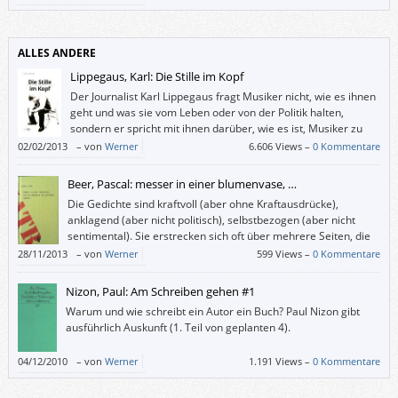
ALLES ANDERE
Lippegaus, Karl: Die Stille im Kopf
Der Journalist Karl Lippegaus fragt Musiker nicht, wie es ihnen
geht und was sie vom Leben oder von der Politik halten,
sondern er spricht mit ihnen darüber, wie es ist, Musiker zu
sein, und warum sie gerade jetzt gerade diese Musik machen.
02/02/2013
–
von
Werner
6.606 Views –
0 Kommentare
Beer, Pascal: messer in einer blumenvase, …
Die Gedichte sind kraftvoll (aber ohne Kraftausdrücke),
anklagend (aber nicht politisch), selbstbezogen (aber nicht
sentimental). Sie erstrecken sich oft über mehrere Seiten, die
ich interessiert und angetan gelesen habe. Nur die
28/11/2013
–
von
Werner
599 Views –
0 Kommentare
Gedichtenden sind mir oft zu viel oder zu wenig pointiert.
Nizon, Paul: Am Schreiben gehen #1
Warum und wie schreibt ein Autor ein Buch? Paul Nizon gibt
ausführlich Auskunft (1. Teil von geplanten 4).
04/12/2010
–
von
Werner
1.191 Views –
0 Kommentare