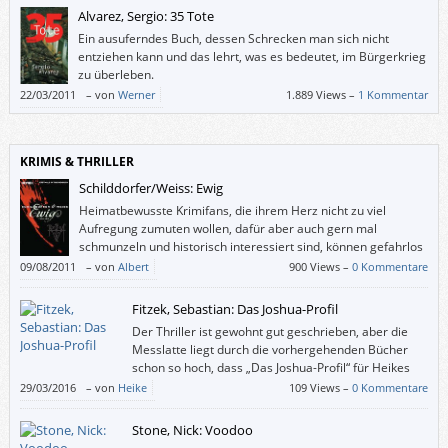
Alvarez, Sergio: 35 Tote
Ein ausuferndes Buch, dessen Schrecken man sich nicht
entziehen kann und das lehrt, was es bedeutet, im Bürgerkrieg
zu überleben.
22/03/2011
–
von
Werner
1.889 Views –
1 Kommentar
KRIMIS & THRILLER
Schilddorfer/Weiss: Ewig
Heimatbewusste Krimifans, die ihrem Herz nicht zu viel
Aufregung zumuten wollen, dafür aber auch gern mal
schmunzeln und historisch interessiert sind, können gefahrlos
zugreifen.
09/08/2011
–
von
Albert
900 Views –
0 Kommentare
Fitzek, Sebastian: Das Joshua-Profil
Der Thriller ist gewohnt gut geschrieben, aber die
Messlatte liegt durch die vorhergehenden Bücher
schon so hoch, dass „Das Joshua-Profil“ für Heikes
Geschmack nicht mithalten konnte.
29/03/2016
–
von
Heike
109 Views –
0 Kommentare
Stone, Nick: Voodoo