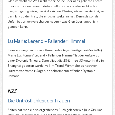
Glen versteht die Welt nicht mehr. Seine über alles geliebte Ehefrau
Sheila stirbt durch einen Autounfall – und als ob das nicht schon
tragisch genug wäre, passt die Art und Weise, wie es passiert ist, so
gar nicht zu der Frau, die er bisher gekannt hat. Denn sie soll den
Unfall betrunken verschuldet haben – was Glen überhaupt nicht
glauben kann.
Lu Marie: Legend – Fallender Himmel
Eines vorweg (bevor das offene Ende die großartige Lektüre trübt):
Marie Lus Roman “Legend – Fallender Himmel” ist der Auftakt zu
einer Dystopie-Trilogie. Damit liegt die 28-jährige US-Autorin, die in
Shanghai geboren wurde, voll im Trend. Wimmelte es noch vor
kurzem von Vampir-Sagen, so schreibt nun offenbar Dystopie-
Romane.
NZZ
Die Untröstlichkeit der Frauen
Selten hat man ein so ergreifendes Buch gelesen wie Julie Otsukas
«Wovon wir träumten». Der auf dokumentarischem Material