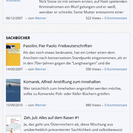
Nick Stone ist mit seinem ersten, auf Haiti spielenden
Kriminalroman ein Wurf gelungen und er weiß,
worüber er schreibt: Seine Mutter entstammt einer
der ältesten Familien Haitis, einige seiner
06/12/2007
–
von
Werner
522 Views –
0 Kommentare
Verwandten haben für den Diktator Francois “Papa Doc” Duvalier
gearbeitet und er selbst – früher Amateurboxer und Student der
Geschicte – hat seine frühe Kindheit auf der Insel verbracht und ist immer
SACHBÜCHER
wieder dorthin zurückgekehrt.
Pasolini, Pier Paolo: Freibeuterschriften
Als das noch etwas bedeutete, hat ein Linker einen dem
Anschein nach konservativen Standpunkt eingenommen, als er
in den 70er-Jahren gegen die “Langhaarigen” und die
Revolutionsträume der 68er-Generation polemisierte.
14/09/2007
–
von
Werner
590 Views –
0 Kommentare
Komarek, Alfred: Anstiftung zum Innehalten
Wer tatsächlich zum Innehalten angestiftet werden möchte,
sollte zu Komareks Polt- oder Käfer-Büchern greifen.
15/09/2010
–
von
Werner
880 Views –
0 Kommentare
Zeh, Juli: Alles auf dem Rasen #1
Ja, das geht uns Österreichern ab, diese Mischung aus
unüberheblich präsentierter Sachlichkeit und selbstbewusst