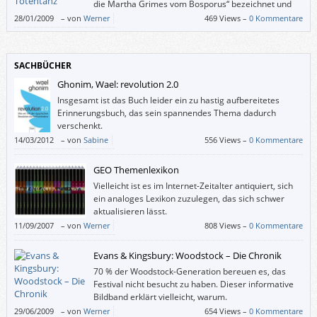
die Martha Grimes vom Bosporus“ bezeichnet und
weil ich diese handwerklich geschickten Autorinnen
28/01/2009
–
von
Werner
469 Views –
0 Kommentare
nicht unbedingt haben muss, aber über einen mir völlig unbekannten Teil
der Türkei zu lesen, war denn doch zu verlockend.
SACHBÜCHER
Ghonim, Wael: revolution 2.0
Insgesamt ist das Buch leider ein zu hastig aufbereitetes
Erinnerungsbuch, das sein spannendes Thema dadurch
verschenkt.
14/03/2012
–
von
Sabine
556 Views –
0 Kommentare
GEO Themenlexikon
Vielleicht ist es im Internet-Zeitalter antiquiert, sich
ein analoges Lexikon zuzulegen, das sich schwer
aktualisieren lässt.
11/09/2007
–
von
Werner
808 Views –
0 Kommentare
Evans & Kingsbury: Woodstock – Die Chronik
70 % der Woodstock-Generation bereuen es, das
Festival nicht besucht zu haben. Dieser informative
Bildband erklärt vielleicht, warum.
29/06/2009
–
von
Werner
654 Views –
0 Kommentare