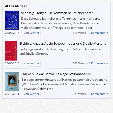
ALLES ANDERE
Schossig, Holger: „Sie kommen heute aber spät!“
Dass Schossig Journalist und Texter ist, merkt man seinem
Buch an, das dazu beitragen könnte, dass Paketzusteller
vielleicht öfter mal ein Trinkgeld bekommen – oder
wenigstens gegrüßt werden.
26/06/2013
–
von
Werner
616 Views –
0 Kommentare
Steidele, Angela: Adele Schopenhauer und Sibylle Mertens
Endlich gewürdigt: die Leistungen von Adele Schopenhauer
und Sibylle Mertens.
25/06/2010
–
von
Werner
708 Views –
0 Kommentare
Hacke & Sowa: Der weiße Neger Wumbaba I-III
Ein begeisterter Hinweis auf Hackes gesammelt erschienene
„Wumbaba“-Trilogie sowie auf Mondegreens und Soramimis
– etwa von Coldmirror.
20/10/2011
–
von
Werner
921 Views –
0 Kommentare