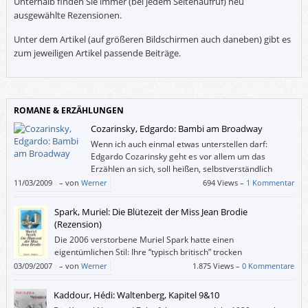
Unterhalb finden Sie immer (bei jedem Seitenaufruf) neu
ausgewählte Rezensionen.
Unter dem Artikel (auf größeren Bildschirmen auch daneben) gibt es
zum jeweiligen Artikel passende Beiträge.
ROMANE & ERZÄHLUNGEN
Cozarinsky, Edgardo: Bambi am Broadway
Wenn ich auch einmal etwas unterstellen darf:
Edgardo Cozarinsky geht es vor allem um das
Erzählen an sich, soll heißen, selbstverständlich
schreibt er über etwas – das zumeist absurd ist –,
11/03/2009
–
von
Werner
694 Views –
1 Kommentar
aber noch mehr reizt ihn das Wie.
Spark, Muriel: Die Blütezeit der Miss Jean Brodie
(Rezension)
Die 2006 verstorbene Muriel Spark hatte einen
eigentümlichen Stil: Ihre “typisch britisch” trocken
geschriebenen Romane erwecken oft den Eindruck, sie wären
03/09/2007
–
von
Werner
1.875 Views –
0 Kommentare
chaotisch (oder nur sehr vage konstruiert), und man könnte spekulieren,
ob Spark eine Herrin des Chaos oder eine Meisterin des subtilen Aufbaus
Kaddour, Hédi: Waltenberg, Kapitel 9&10
gewesen ist.