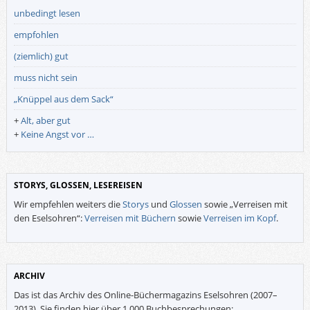
unbedingt lesen
empfohlen
(ziemlich) gut
muss nicht sein
„Knüppel aus dem Sack“
+
Alt, aber gut
+
Keine Angst vor …
STORYS, GLOSSEN, LESEREISEN
Wir empfehlen weiters die
Storys
und
Glossen
sowie „Verreisen mit
den Eselsohren“:
Verreisen mit Büchern
sowie
Verreisen im Kopf
.
ARCHIV
Das ist das Archiv des Online-Büchermagazins Eselsohren (2007–
2013). Sie finden hier über 1.000 Buchbesprechungen: