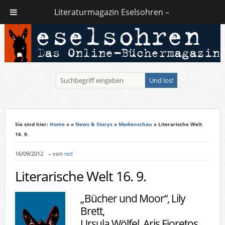
Literaturmagazin Eselsohren –
Sie sind hier:
Home
»
»
News & Storys
»
Medienschau
» Literarische Welt
16. 9.
16/09/2012
–
von
red
Literarische Welt 16. 9.
„Bücher und Moor“, Lily
Brett,
Ursula Wölfel, Aris Fioretos,