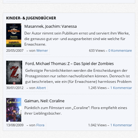
KINDER- & JUGENDBÜCHER
Masannek, Joachim: Vanessa
Der Autor nimmt sein Publikum ernst und serviert ihm Werke,
die genauso gut vor- und ausgearbeitet sind wie welche für
Erwachsene.
20/05/2007
–
von
Werner
633 Views –
0 Kommentare
Ford, Michael Thomas: Z – Das Spiel der Zombies
Gefestigte Persönlichkeiten werden die Entscheidungen der
Protagonisten nur selten nachvollziehen können. Dennoch ist
gut beschrieben, wie ein (für Erwachsene) harmloses Problem
durch Gruppendruck, Tabletten, Angst vor Eltern und
30/01/2012
–
von
Albert
1.245 Views –
1 Kommentar
Geheimnistuerei zur Katastrophe heranwächst.
Gaiman, Neil: Coraline
Pünktlich zum Filmstart von „Coraline“: Flora empfiehlt eines
ihrer Lieblingsbücher.
13/08/2009
–
von
Flora
1.042 Views –
1 Kommentar