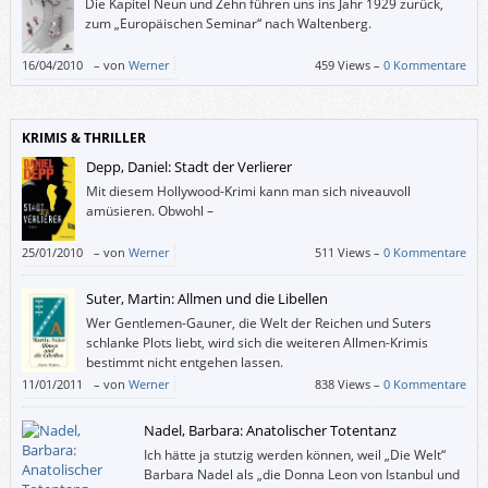
Die Kapitel Neun und Zehn führen uns ins Jahr 1929 zurück,
zum „Europäischen Seminar“ nach Waltenberg.
16/04/2010
–
von
Werner
459 Views –
0 Kommentare
KRIMIS & THRILLER
Depp, Daniel: Stadt der Verlierer
Mit diesem Hollywood-Krimi kann man sich niveauvoll
amüsieren. Obwohl –
25/01/2010
–
von
Werner
511 Views –
0 Kommentare
Suter, Martin: Allmen und die Libellen
Wer Gentlemen-Gauner, die Welt der Reichen und Suters
schlanke Plots liebt, wird sich die weiteren Allmen-Krimis
bestimmt nicht entgehen lassen.
11/01/2011
–
von
Werner
838 Views –
0 Kommentare
Nadel, Barbara: Anatolischer Totentanz
Ich hätte ja stutzig werden können, weil „Die Welt“
Barbara Nadel als „die Donna Leon von Istanbul und