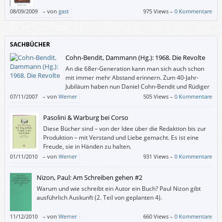
08/09/2009
–
von
gast
975 Views –
0 Kommentare
SACHBÜCHER
Cohn-Bendit, Dammann (Hg.): 1968. Die Revolte
An die 68er-Generation kann man sich auch schon
mit immer mehr Abstand erinnern. Zum 40-Jahr-
Jubiläum haben nun Daniel Cohn-Bendit und Rüdiger
Dammann ein Buch über Ursachen und
07/11/2007
–
von
Werner
505 Views –
0 Kommentare
Begleitumstände der Revolte herausgegeben.
Pasolini & Warburg bei Corso
Diese Bücher sind – von der Idee über die Redaktion bis zur
Produktion – mit Verstand und Liebe gemacht. Es ist eine
Freude, sie in Händen zu halten.
01/11/2010
–
von
Werner
931 Views –
0 Kommentare
Nizon, Paul: Am Schreiben gehen #2
Warum und wie schreibt ein Autor ein Buch? Paul Nizon gibt
ausführlich Auskunft (2. Teil von geplanten 4).
11/12/2010
–
von
Werner
660 Views –
0 Kommentare