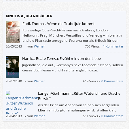
KINDER- & JUGENDBÜCHER
Endl, Thomas: Wenn die Trubeljule kommt
Kurzweilige Gute-Nacht-Reisen nach Ambras, London,
Hellbrunn, Prag, München, Versailles und Venedig – informativ
und die Phantasie anregend. (Vorerst nur als E-Book für den
Kindle.)
20/05/2013
–
von
Werner
760 Views –
1 Kommentar
Hanika, Beate Teresa: Erzähl mir von der Liebe
Jugendliche, die auf „Germany’s next Topmodel“ stehen, sollten
dieses Buch lesen – und ihre Eltern gleich dazu.
28/07/2010
–
von
Werner
619 Views –
0 Kommentare
Langen/Gerhmann: „Ritter Wüterich und Drache
Borste“
Als der Prinz am Abend von seinen sich sorgenden
Eltern am Burgtor empfangen wird, ist allen klar,
dass dies nicht sein letztes echtes Abenteuer
20/04/2013
–
von
Werner
511 Views –
0 Kommentare
gewesen sein kann. Noch dazu, wo draußen im finsteren Wald ein Freund
auf ihn wartet, das Drachenkind Borste. Es kann also gut sein, dass