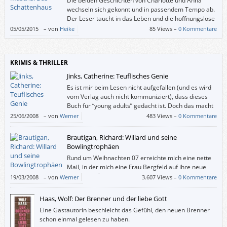
Die beiden Geschichten von Charlotte und Anna
wechseln sich gekonnt und in passendem Tempo ab.
Der Leser taucht in das Leben und die hoffnungslose
Liebesgeschichte der jungen Charlotte ein und wird
05/05/2015
–
von
Heike
85 Views –
0 Kommentare
nach einigen Kapiteln in das etwas holprige Leben der jungen Anna
geworfen, die sich durch den Tod ihrer Mutter zwangsweise ihrer
Vergangenheit und ihrer neuen Rolle als Mutter stellen muss.
KRIMIS & THRILLER
Jinks, Catherine: Teuflisches Genie
Es ist mir beim Lesen nicht aufgefallen (und es wird
vom Verlag auch nicht kommuniziert), dass dieses
Buch für “young adults” gedacht ist. Doch das macht
rein gar nichts: Auch wenn “Teuflisches Genie” die
25/06/2008
–
von
Werner
483 Views –
0 Kommentare
Perspektive eines Jugendlichen einnimmt, ist es für Erwachsene gewiss
geeignet; für jung gebliebene auf alle Fälle.
Brautigan, Richard: Willard und seine
Bowlingtrophäen
Rund um Weihnachten 07 erreichte mich eine nette
Mail, in der mich eine Frau Bergfeld auf ihre neue
Brautigan-Übersetzung aufmerksam machte, weil
19/03/2008
–
von
Werner
3.607 Views –
0 Kommentare
sie mitbekommen hatte, dass ich ein Fan dieses amerikanischen Autors
bin. Ihre Übersetzung sollte im Boder-Verlag herauskommen, was mich
Haas, Wolf: Der Brenner und der liebe Gott
zusätzlich freute, weil Rowohlt Brautigan nicht mehr verlegt und weil sich
Eine Gastautorin beschleicht das Gefühl, den neuen Brenner
neben Kartaus nun ein weiterer Verlag dieses Schriftstellers
schon einmal gelesen zu haben.
angenommen hat.