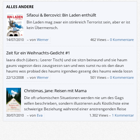
Annette Langen (die Hase-„Felix“-Erfinderin) ein paar weitere Wüterich-
ALLES ANDERE
Bücher schreiben wird. Die Geschichte von diesem Band ist jedenfalls
ebenso entzückend wie die Illustrationen von Katja Gerhmann.
Sifaoui & Bercovici: Bin Laden enthüllt
Bin Laden mag zwar ein stinkreich Terrorist sein, aber er ist
kein Übermensch.
14/07/2010
–
von
Werner
462 Views –
0 Kommentare
Zeit für ein Weihnachts-Gedicht #1
laara disch (übers.: Leerer Tisch) und sie sitzn beinaund und sie haum
gauns vagessn dass zausgsessn san und wos sunst nu ois dan daun
haums wos probiad des haums irgendwo geseng des haums wieda lossn
des is eana ned gleng daun sans auf wos kuma des hod passt und hod
22/12/2008
–
von
Werner
501 Views –
0 Kommentare
zischt und daun haums so […]
Christmas, Jane: Reisen mit Mama
Die oft urkomischen Situationen werden nie um des Gags
willen beschrieben, sondern illustrieren aufs Köstlichste eine
schwierige Beziehung während einer anstrengenden Reise
weit weg von Zuhause.
30/07/2010
–
von
Eva
1.302 Views –
1 Kommentar