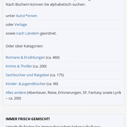
Nach Büchern können Sie alphabetisch suchen:
unter
Autor*innen
oder
Verlage
sowie
nach Ländern
geordnet.
Oder über Kategorien:
Romane & Erzählungen
(ca. 460)
Krimis & Thriller
(ca. 200)
Sachbücher und Ratgeber
(ca. 175)
Kinder- & Jugendbücher
(ca. 90)
Alles andere
(Abenteuer, Reise, Erinnerungen, SF, Fantasy sowie Lyrik
– ca. 200)
IMMER FRISCH GEMISCHT!
Unterhalb finden Sie immer (bei jedem Seitenaufruf) neu