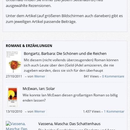
ausgewählte Rezensionen.
Unter dem Artikel (auf größeren Bildschirmen auch daneben) gibt es
zum jeweiligen Artikel passende Beiträge.
ROMANE & ERZÄHLUNGEN
Bongartz, Barbara: Die Schönen und die Reichen
Mit diesem (nicht vollends überzeugenden) Roman können
sich auch Leute über den (Geld-)Adel amüsieren, die nie
zugeben würden, dass sie sich für den überhaupt
interessieren.
27/10/2011
–
von
Werner
841 Views –
0 Kommentare
McEwan, Ian: Solar
Wie konnte Ian McEwan diesen großartigen Roman so billig
enden lassen?
13/10/2010
–
von
Werner
1.437 Views –
1 Kommentar
Vassena, Mascha: Das Schattenhaus