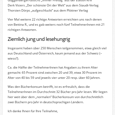
Guggenberger/Goschs „Immer Freitag“ aus der Edition Krill
Derk Visiers „Der schönste Ort der Welt“ aus dem Staudt-Verlag
Thorsten Dörps „aufgeschluckt“ aus dem Plöttner Verlag
Vier Mal weitere 22 richtige Antworten erreichten uns nach denen
von Bettina R., und es gab weiters noch fünf TeilnehmerInnen mit 21
richtigen Antworten.
Ziemlich jung und lesehungrig
Insgesamt haben über 250 Menschen teilgenommen, etwa gleich viel
aus Deutschland und Österreich, kaum jemand aus der Schweiz (–
wieso?).
Ca. die Hälfte der TeilnehmerInnen hat Angaben zu ihrem Alter
gemacht: 65 Prozent sind zwischen 20 und 39, etwa 30 Prozent im
Alter von 40 bis 59 und jeweils vier unter 20 resp. über 60 Jahren.
Was den Bücherkonsum betrifft, ist es erfreulich, dass die
TeilnehmerInnen im Durchschnitt 32 Bücher pro Jahr lesen. Wir liegen
hier weit über dem „normalen“ Bücherkonsum von durchschnittlich
zwei Büchern pro Jahr in deutschsprachigen Ländern.
Ich danke Ihnen für Ihre Teilnahme,