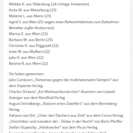
Wiebke K. aus Oldenburg (24 richtige Antworten)
Anita W. aus Wieselburg (23)
Melanie L. aus Mainz (23)
Ingrid S. aus Wien (23; wegen eines Naheverhältnisses zum Eselsohren-
Betreiber außer Konkurrenz)
Marius E. aus Wien (23)
Barbara W. aus Berlin (23)
Christina H. aus Pöggstall (22)
Imke W. aus Wulften (22)
Julia H. aus Wien (22)
Bettina R. aus Wien (22)
Sie haben gewonnen:
Julio Cortázars „Fantomas gegen die multinationalen Vampire“ aus
dem Septime-Verlag
Charles Dickens‘ „Ein Weihnachtsmärchen“ illustriert von Lisbeth
Zwerger aus dem NordSüd Verlag
August Strindbergs „Notizen eines Zweiflers“ aus dem Berenberg-
Verlag
Adriaan van Dis‘ „Unter den Dächern aus Zink“ aus dem Corso-Verlag
„Unsichtbar und trotzdem da! – Diebe in der Nacht“ von Boris Pfeiffer
Stefan Slupetzky: „Halsknacker“ aus dem Picus-Verlag