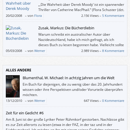
einem Abgrund, in dem Lava brodelt.
„,Die Wahrheit über Derek Moody‘ ist ein spannender
Thriller von Catherine MacPhail.“ (Flora Schuster (dzt.
10 Jahre alt))
20/02/2008
–
von
Flora
2.156 Views –
5 Kommentare
Zusak, Markus: Die Bücherdiebin
Warum schreibt ein australischer Autor über
Nazideutschland, habe ich mich gefragt, als ich
dieses Buch zu lesen begonnen habe. Vielleicht sollte
man also wissen, dass Markus Zusaks Mutter aus
05/03/2008
–
von
Werner
2.989 Views –
8 Kommentare
Deutschland und sein Vater aus Österreich stammen und dass ihm seine
Eltern über die Bombenangriffe auf München und die Judenverfolgung im
Zweiten Weltkrieg erzählt haben.
ALLES ANDERE
Blumenthal, W. Michael: In achtzig Jahren um die Welt
Ein Buch für diejenigen, die zu wenig über das 20. Jahrhundert
wissen oder ihre Perspektiven und/oder Vorurteile überprüfen
möchten.
13/12/2010
–
von
Werner
647 Views –
0 Kommentare
Zeit für ein Gedicht #6
Am 8. Juni ist der große Lyriker Peter Rühmkorf gestorben. Nachlässe gibt
es zur Zeit allerorts zu lesen (etwa in der FAZ, in der taz und in der
Süddeutschen). Ich möchte an ihn mit einem seiner Gedichte erinnren: