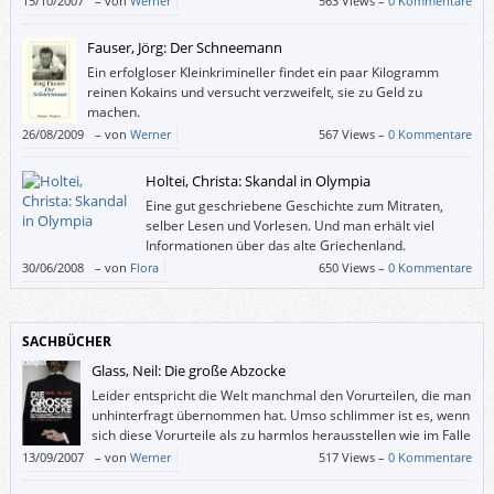
15/10/2007
–
von
Werner
563 Views –
0 Kommentare
österreichischen Krimi typisiert hat, auf die Spitze.
Fauser, Jörg: Der Schneemann
Ein erfolgloser Kleinkrimineller findet ein paar Kilogramm
reinen Kokains und versucht verzweifelt, sie zu Geld zu
machen.
26/08/2009
–
von
Werner
567 Views –
0 Kommentare
Holtei, Christa: Skandal in Olympia
Eine gut geschriebene Geschichte zum Mitraten,
selber Lesen und Vorlesen. Und man erhält viel
Informationen über das alte Griechenland.
30/06/2008
–
von
Flora
650 Views –
0 Kommentare
SACHBÜCHER
Glass, Neil: Die große Abzocke
Leider entspricht die Welt manchmal den Vorurteilen, die man
unhinterfragt übernommen hat. Umso schlimmer ist es, wenn
sich diese Vorurteile als zu harmlos herausstellen wie im Falle
der – vom Insider Neil Glass beschriebenen –
13/09/2007
–
von
Werner
517 Views –
0 Kommentare
Unternehmensberater.