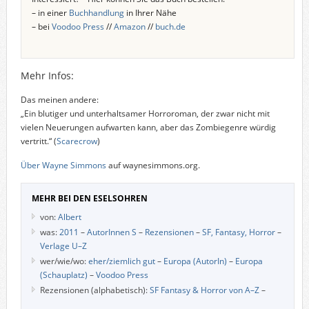
– in einer
Buchhandlung
in Ihrer Nähe
– bei
Voodoo Press
//
Amazon
//
buch.de
Mehr Infos:
Das meinen andere:
„Ein blutiger und unterhaltsamer Horroroman, der zwar nicht mit
vielen Neuerungen aufwarten kann, aber das Zombiegenre würdig
vertritt.“ (
Scarecrow
)
Über Wayne Simmons
auf waynesimmons.org.
MEHR BEI DEN ESELSOHREN
von:
Albert
was:
2011
–
AutorInnen S
–
Rezensionen
–
SF, Fantasy, Horror
–
Verlage U–Z
wer/wie/wo:
eher/ziemlich gut
–
Europa (AutorIn)
–
Europa
(Schauplatz)
–
Voodoo Press
Rezensionen (alphabetisch):
SF Fantasy & Horror von A–Z
–