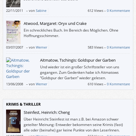
22/11/2011
–
von
Sabine
612 Views –
0 Kommentare
Atwood, Margaret: Oryx und Crake
Ein schreckliches Buch. Im Bereich des Möglichen. Ohne
Hoffnungsschimmer.
03/07/2007
–
von
Werner
583 Views –
0 Kommentare
Aitmatow, Tschingis: Goldspur der Garben
Und wieder ist ein großer Schriftsteller von uns
gegangen. Zum Gedenken habe ich Aitmatows
“Goldspur der Garben” wieder gelesen.
13/06/2008
–
von
Werner
610 Views –
0 Kommentare
KRIMIS & THRILLER
Steinfest, Heinrich: Cheng
Über Heinricht Steinfest ist man z.B. bei Amazon schwer
geteilter Meinung: Entweder bekommen seine Krimis (fast)
alle oder (beinahe) gar keine Punkte von den LeserInnen.
Tatsächlich treibt Steinfest das, was man mittlerweile als