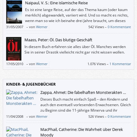
Naipaul, V. S.: Eine islamische Reise
Es ist eine lange Reise, auf der das Thema kaum (oder kaum
merklich) abgewandelt, variiert wird. Und so macht es nichts,
wenn man so wie ich beinahe drei Jahre braucht, um dieses
Buch fertigzulesen: Es ist immer wieder, aber nicht in einem
31/05/2007
–
von
Werner
542 Views –
0 Kommentare
fort interessant.
Maass, Peter: Öl. Das blutige Geschäft
In diesem Buch erfahren sie alles über Öl. Manches werden
Sie in seiner Drastik vielleicht nicht gar nicht wissen wollen.
17/05/2010
–
von
Werner
1.076 Views –
1 Kommentar
KINDER- & JUGENDBÜCHER
Zappa, Ahmet: Die fabelhaften Monsterakten …
Dieses Buch macht einfach Spaß – den Kindern und
auch den eventuell vorlesenden Erwachsenen. Gleich
zu Beginn sind die 11-jährige Minerva und ihr
jüngerer Bruder Max in höchster Gefahr, denn beim
11/04/2008
–
von
Werner
526 Views –
0 Kommentare
Versuch, ihren von der „abscheulichsten und grausamsten Gruselbestie“
namens Zarmaglorg entführten Vater zu befreien, sind sie von dieser
MacPhail, Catherine: Die Wahrheit über Derek
selbst gefangen genommen worden und schweben in Käfigen über
Moody