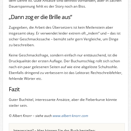
dem Genre ist. Gute Ansätze sind definitiv vorhanden, aber in Sachen
Dauerspannung fehlt es der Story noch an Biss.
„Dann zog er die Brille aus“
Zugegeben, die Arbeit des Übersetzers ist kein Meilenstein aber
insgesamt okay. Er verwendet leider extrem oft „indem“ und – das ist
sicher Geschmackssache – bemüht sehr gern Vergleiche, um Dinge
zu beschreiben.
Keine Geschmacksfrage, sondern einfach nur enttäuschend, ist die
Druckqualität der ersten Auflage. Der Buchumschlag rollt sich schon
nach ein paar gelesenen Seiten auf wie eine abgelöste Schuhsohle.
Ebenfalls dringend zu verbessern ist das Lektorat: Rechtschreibfehler,
fehlende Wörter etc.
Fazit
Guter Buchtitel, interessante Ansätze, aber die Fieberkurve könnte
steiler sein.
© Albert Knorr – siehe auch
www.albert-knorr.com
Interessiert? – Hier können Sie das Buch bestellen: