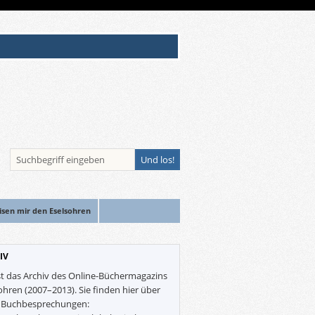
isen mir den Eselsohren
IV
st das Archiv des Online-Büchermagazins
ohren (2007–2013). Sie finden hier über
0 Buchbesprechungen: