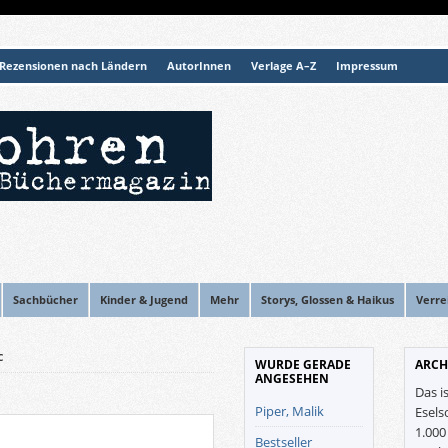
Rezensionen nach Ländern
AutorInnen
Verlage A–Z
Impressum
Sachbücher
Kinder & Jugend
Mehr
Storys, Glossen & Haikus
Verre
C
WURDE GERADE
ARCH
ANGESEHEN
Das i
Piper, Malik
Esels
1.00
Bestseller