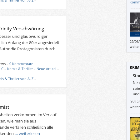
mis & Thriller von A–Z
–
Komm
Trinity Verschwörung
 besser und glaubwürdiger
29/06
ich Anfang der 80er angesiedelt
liebe
weite
Autor die Protagonisten durch
zöger
zeigen
gefähr
iews –
0 Kommentare
KRIM
 C
–
Krimis & Thriller
–
Neue Artikel
–
Sto
mis & Thriller von A–Z
–
Nick
spi
und 
ents
06/12
einig
imist
weite
Franc
isheiten verkommen im Verlauf
selbs
en, wie man sie aus
Geschi
de verfallen schließlich alle
verbr
eckenden
… weiterlesen
zurüc