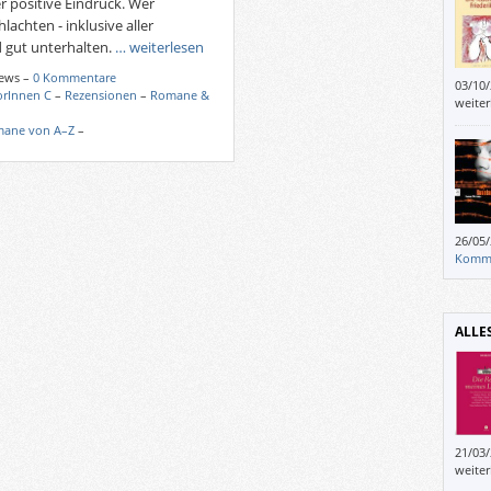
etwas
r positive Eindruck. Wer
dass 
lachten - inklusive aller
d gut unterhalten.
… weiterlesen
iews –
0 Kommentare
03/10
orInnen C
–
Rezensionen
–
Romane &
fallen
weite
neben
ane von A–Z
–
die m
und a
Haare
Vor a
einfa
26/05
Komm
ALLE
21/03
„Reis
weite
blätt