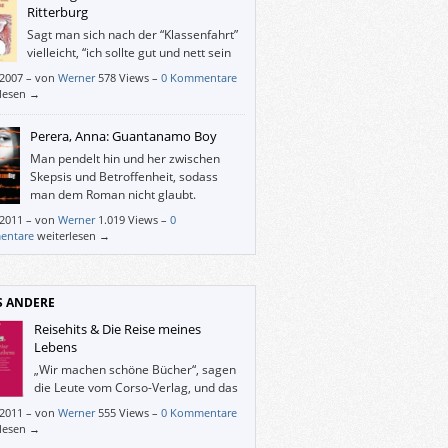
 angestellt haben. Wer rechnet denn damit,
Ritterburg
es auch eine/n selbst treffen könnte?
Sagt man sich nach der “Klassenfahrt”
vielleicht, “ich sollte gut und nett sein
und überdies Frauen respektieren”, so
/2007
–
von
Werner
578 Views –
0 Kommentare
 einem bei “Friederike” einerseits ganz
rlesen →
bei viele persönliche Bilder und Sätze ein,
it dem Thema “Außenseiter” zu tun haben,
Perera, Anna: Guantanamo Boy
ndererseits möchte man doch selbst rote
Man pendelt hin und her zwischen
 haben, wenn man damit fliegen könnte.
Skepsis und Betroffenheit, sodass
llen bösen Menschen und Umständen
man dem Roman nicht glaubt.
ch wegfliegen.
/2011
–
von
Werner
1.019 Views –
0
entare
weiterlesen →
S ANDERE
Reisehits & Die Reise meines
Lebens
„Wir machen schöne Bücher“, sagen
die Leute vom Corso-Verlag, und das
kann man nur bestätigen. Sowohl
/2011
–
von
Werner
555 Views –
0 Kommentare
ehits“ als auch „Die Reise meines Lebens“
rlesen →
ert man mit Genuss durch und bleibt gerne