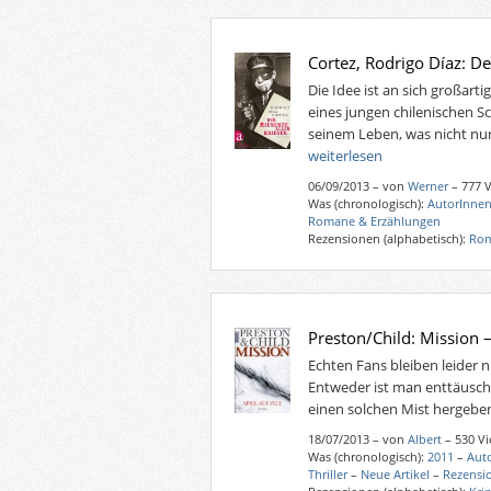
Cortez, Rodrigo Díaz: De
Die Idee ist an sich großarti
eines jungen chilenischen Sc
seinem Leben, was nicht nur
weiterlesen
06/09/2013
–
von
Werner
– 777 
Was (chronologisch):
AutorInnen
Romane & Erzählungen
Rezensionen (alphabetisch):
Rom
Preston/Child: Mission –
Echten Fans bleiben leider n
Entweder ist man enttäuscht
einen solchen Mist hergebe
18/07/2013
–
von
Albert
– 530 V
Was (chronologisch):
2011
–
Aut
Thriller
–
Neue Artikel
–
Rezensi