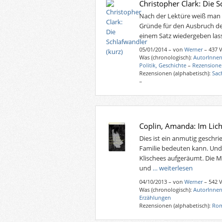
Christopher Clark: Die S
Nach der Lektüre weiß man au
Gründe für den Ausbruch des
einem Satz wiedergeben las
05/01/2014
–
von
Werner
– 437 
Was (chronologisch):
AutorInnen
Politik, Geschichte
–
Rezension
Rezensionen (alphabetisch):
Sac
–
Coplin, Amanda: Im Lic
Dies ist ein anmutig gesch
Familie bedeuten kann. Und
Klischees aufgeräumt. Die 
und
… weiterlesen
04/10/2013
–
von
Werner
– 542 
Was (chronologisch):
AutorInnen
Erzählungen
Rezensionen (alphabetisch):
Rom