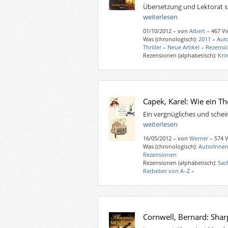
Übersetzung und Lektorat s
weiterlesen
01/10/2012
–
von
Albert
– 467 V
Was (chronologisch):
2011
–
Aut
Thriller
–
Neue Artikel
–
Rezensi
Rezensionen (alphabetisch):
Kri
Capek, Karel: Wie ein Th
Ein vergnügliches und schein
weiterlesen
16/05/2012
–
von
Werner
– 574 
Was (chronologisch):
AutorInnen
Rezensionen
Rezensionen (alphabetisch):
Sac
Ratbeber von A–Z
–
Cornwell, Bernard: Shar