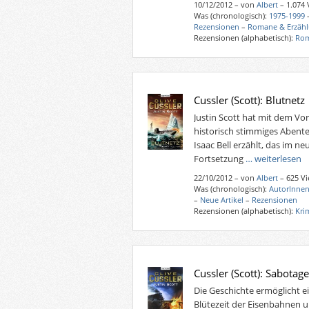
10/12/2012
–
von
Albert
– 1.074
Was (chronologisch):
1975-1999
Rezensionen
–
Romane & Erzäh
Rezensionen (alphabetisch):
Rom
Cussler (Scott): Blutnetz
Justin Scott hat mit dem Vo
historisch stimmiges Abent
Isaac Bell erzählt, das im n
Fortsetzung
… weiterlesen
22/10/2012
–
von
Albert
– 625 V
Was (chronologisch):
AutorInnen
–
Neue Artikel
–
Rezensionen
Rezensionen (alphabetisch):
Kri
Cussler (Scott): Sabotag
Die Geschichte ermöglicht ei
Blütezeit der Eisenbahnen un