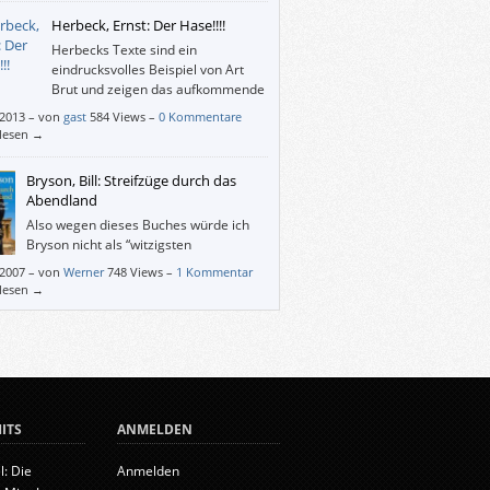
inzelnen Beiträgen hängen.
Herbeck, Ernst: Der Hase!!!!
Herbecks Texte sind ein
eindrucksvolles Beispiel von Art
Brut und zeigen das aufkommende
Interesse für abweichende
/2013
–
von
gast
584 Views –
0 Kommentare
stseins- und Ausdrucksformen in der Anti-
rlesen →
iatriebewegung der 60er-Jahre.
Bryson, Bill: Streifzüge durch das
Abendland
Also wegen dieses Buches würde ich
Bryson nicht als “witzigsten
Reiseschriftsteller auf Erden“
/2007
–
von
Werner
748 Views –
1 Kommentar
chnen, wie das “The Times” getan hat.
rlesen →
ITS
ANMELDEN
l: Die
Anmelden