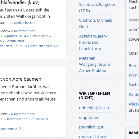
Nach 
chlafwandler (kurz)
Sachbuch/Ratgeber
suche
f jeden Fall, dass sich die
(17.8.)
 Ersten Weltkriegs nicht in
unte
Crichton, Michael:
sen –
… weiterlesen
Gold
oder
Views –
0 Kommentare
Abraham, Jean-
 C
–
Jänner 2014
–
Kurzkritiken
–
sowi
en
–
Sachbücher
Pierre: Der
hbücher Politik & Geschichte von A–Z
Leuchtturm
Oder 
Metzner,
Wolfgang: Grüne
Roma
Armee Fraktion
Krimis
ht von Apfelbäumen
Sach
riebener Roman darüber, was
 so nebenbei wird mit Western-
WIR EMPFEHLEN
Kinde
(NICHT)
Menschen sind anders als heute
Alles
unbedingt lesen
SF, F
Views –
0 Kommentare
empfohlen
 C
–
Rezensionen
–
Romane &
(ziemlich) gut
ane von A–Z
–
IMME
muss nicht sein