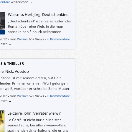
entare
weiterlesen →
Wassmo, Herbjörg: Deutschenkind
„Deutschenkind“ ist ein erschütternder
Roman über eine Welt, in die man
sonst keinen Einblick bekommen
würde. Und über ein Kind, das man
/2012
–
von
Werner
667 Views –
0 Kommentare
nd gern beschützen würde, das man ohne zu
rlesen →
n bei sich aufnehmen würde, um ihm zu
: Die Welt ist nicht immer und überall ein
licher Ort.
IS & THRILLER
ne, Nick: Voodoo
 Stone ist mit seinem ersten, auf Haiti
elenden Kriminalroman ein Wurf gelungen
er weiß, worüber er schreibt: Seine Mutter
tammt einer der ältesten Familien Haitis,
/2007
–
von
Werner
522 Views –
0 Kommentare
e seiner Verwandten haben für den Diktator
rlesen →
ois “Papa Doc” Duvalier gearbeitet und er
t – früher Amateurboxer und Student der
Le Carré, John: Verräter wie wir
cte – hat seine frühe Kindheit auf der Insel
Le Carré ist nicht nur ein Meister
acht und ist immer wieder dorthin
seines Fachs, bei aller niveauvollen,
kgekehrt.
spannenden Unterhaltung, die er uns