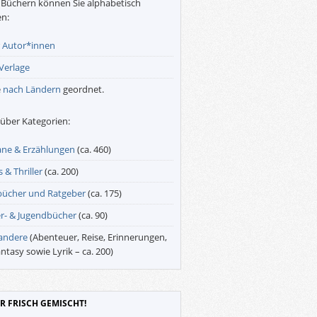
Büchern können Sie alphabetisch
n:
r
Autor*innen
Verlage
e
nach Ländern
geordnet.
über Kategorien:
ne & Erzählungen
(ca. 460)
 & Thriller
(ca. 200)
bücher und Ratgeber
(ca. 175)
r- & Jugendbücher
(ca. 90)
 andere
(Abenteuer, Reise, Erinnerungen,
antasy sowie Lyrik – ca. 200)
R FRISCH GEMISCHT!