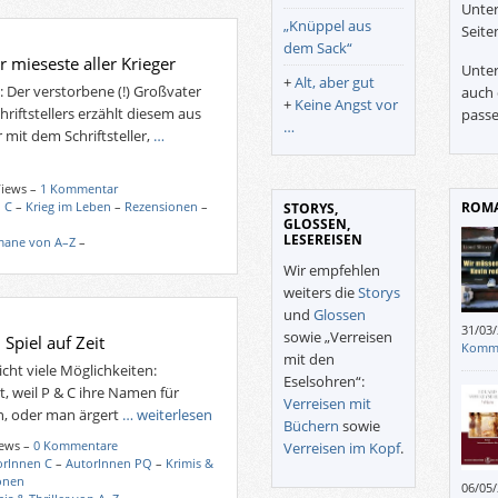
Unter
„Knüppel aus
Seite
dem Sack“
r mieseste aller Krieger
Unter
+
Alt, aber gut
g: Der verstorbene (!) Großvater
auch 
+
Keine Angst vor
hriftstellers erzählt diesem aus
passe
…
 mit dem Schriftsteller,
…
Views –
1 Kommentar
 C
–
Krieg im Leben
–
Rezensionen
–
ROMA
STORYS,
GLOSSEN,
LESEREISEN
ane von A–Z
–
Wir empfehlen
weiters die
Storys
und
Glossen
31/03
sowie „Verreisen
 Spiel auf Zeit
hätte
Komm
mit den
icht viele Möglichkeiten:
Eselsohren“:
, weil P & C ihre Namen für
Verreisen mit
n, oder man ärgert
… weiterlesen
Büchern
sowie
iews –
0 Kommentare
Verreisen im Kopf
.
orInnen C
–
AutorInnen PQ
–
Krimis &
onen
06/05