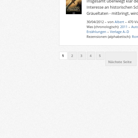
Insgesamt überwiegt klar de
Interesse an historischen Sch
Gräueltaten - mitbringt, wir
30/04/2012
–
von
Albert
– 470 V
Was (chronologisch):
2011
–
Aut
Erzählungen
–
Verlage A–D
Rezensionen (alphabetisch):
Rom
1
2
3
4
5
Nächste Seite