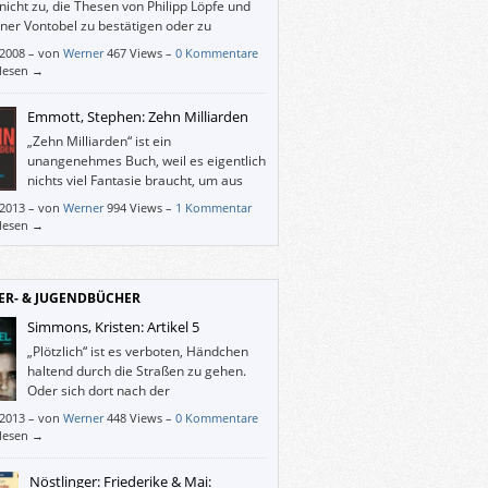
nicht zu, die Thesen von Philipp Löpfe und
ner Vontobel zu bestätigen oder zu
rlegen, doch ich finde ihren Ansatz
/2008
–
von
Werner
467 Views –
0 Kommentare
gende Produktivität führt zu sinkender
rlesen →
äftigung” beachtenswert. Und das nicht,
sie sinngemäß meinen, wir würden alle zu
Emmott, Stephen: Zehn Milliarden
rbeiten (außer denen, die keine Arbeit
„Zehn Milliarden“ ist ein
, aber unbedingt eine haben wollen oder
unangenehmes Buch, weil es eigentlich
n).
nichts viel Fantasie braucht, um aus
unserem gegenwärtigen Verhalten ein
/2013
–
von
Werner
994 Views –
1 Kommentar
ches Zukunftsszenario wie Emmott zu
rlesen →
ckeln. Man kann nur hoffen, dass es nicht
so schlimm wird und dass Emmotts
ng ein Umdenken bewirkt wie der Bericht
lub of Rome 1972.
ER- & JUGENDBÜCHER
Simmons, Kristen: Artikel 5
„Plötzlich“ ist es verboten, Händchen
haltend durch die Straßen zu gehen.
Oder sich dort nach der
Ausgangssperre aufzuhalten. Und
/2013
–
von
Werner
448 Views –
0 Kommentare
gibt es auf einmal Moralstatuten. Und eine
rlesen →
ei mit mehr Befugnissen. Schließlich
hwinden Menschen. Die werden schon
Nöstlinger: Friederike & Mai: