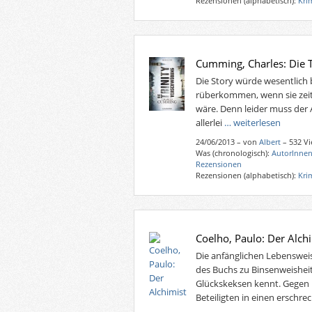
Rezensionen (alphabetisch):
Kri
Cumming, Charles: Die 
Die Story würde wesentlich
rüberkommen, wenn sie zeitl
wäre. Denn leider muss der 
allerlei
… weiterlesen
24/06/2013
–
von
Albert
– 532 V
Was (chronologisch):
AutorInnen
Rezensionen
Rezensionen (alphabetisch):
Kri
Coelho, Paulo: Der Alch
Die anfänglichen Lebenswe
des Buchs zu Binsenweisheit
Glückskeksen kennt. Gegen En
Beteiligten in einen erschr