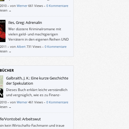
mit seinem Buch bietet, ist er auch
/2010
–
von
Werner
661 Views –
0 Kommentare
 an der Wirklichkeit als so manche,
rlesen →
utage mehr gefeierten Thriller-KollegInnen.
Iles, Greg: Adrenalin
Wer düstere Kriminalromane mit
vielen geld- und machtgierigen
Verrätern in den eigenen Reihen UND
einer Option auf Fortsetzung mag,
/2011
–
von
Albert
731 Views –
0 Kommentare
an dem Buch sicher seine Freunde haben.
rlesen →
BÜCHER
Galbraith, J. K.: Eine kurze Geschichte
der Spekulation
Dieses Buch erklärt leicht verständlich
und vergnüglich, wie es zu Finanz-
Crashes kommt.
/2010
–
von
Werner
461 Views –
0 Kommentare
rlesen →
fe/Vontobel: Arbeitswut
bin kein Wirtschafts-Fachmann und traue