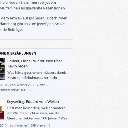
halb finden Sie immer (bei jedem
naufruf) neu ausgewählte Rezensionen.
 dem Artikel (auf größeren Bildschirmen
daneben) gibt es zum jeweiligen Artikel
nde Beiträge.
NE & ERZÄHLUNGEN
Shriver, Lionel: Wir müssen über
Kevin reden
Was hätte geschehen müssen, damit
Kevin sein Schulmassaker nicht
akribisch geplant und ausgeführt
/2010
–
von
Werner
2.211 Views –
2
?
entare
weiterlesen →
Keyserling, Eduard von: Wellen
Liest man Keyserling, weil er modern
ist? Will man nicht wissen, wie die
Menschen lebten vor 100 Jahren? Was
sie dachten und fühlten und taten?
/2011
–
von
Werner
1.099 Views –
0