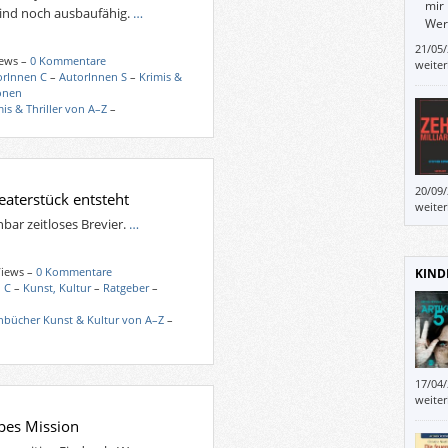
mir 
ind noch ausbaufähig.
…
Wer
wide
21/05
“Stei
iews –
0 Kommentare
weite
orInnen C
–
AutorInnen S
–
Krimis &
Besch
onen
weil 
mis & Thriller von A–Z
–
viel a
haben
müsse
20/09
eaterstück entsteht
ähnli
weite
entwi
bar zeitloses Brevier.
…
ganz 
Warnu
Views –
0 Kommentare
des C
KIND
 C
–
Kunst, Kultur
–
Ratgeber
–
hbücher Kunst & Kultur von A–Z
–
17/04
dann 
weite
Poliz
pes Mission
versc