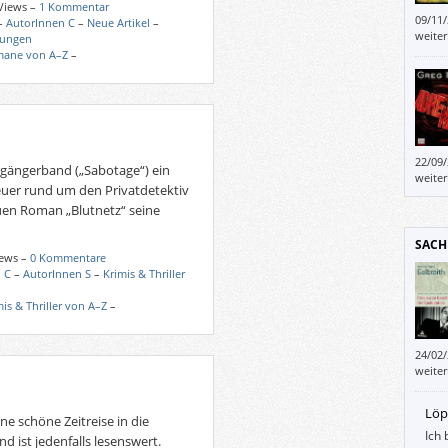
 Views –
1 Kommentar
09/11
–
AutorInnen C
–
Neue Artikel
–
näher
weite
lungen
heutz
ane von A–Z
–
22/09
rgängerband („Sabotage“) ein
wird 
weite
euer rund um den Privatdetektiv
euen Roman „Blutnetz“ seine
SACH
iews –
0 Kommentare
 C
–
AutorInnen S
–
Krimis & Thriller
mis & Thriller von A–Z
–
24/02
weite
e
Löp
ne schöne Zeitreise in die
Ich 
d ist jedenfalls lesenswert.