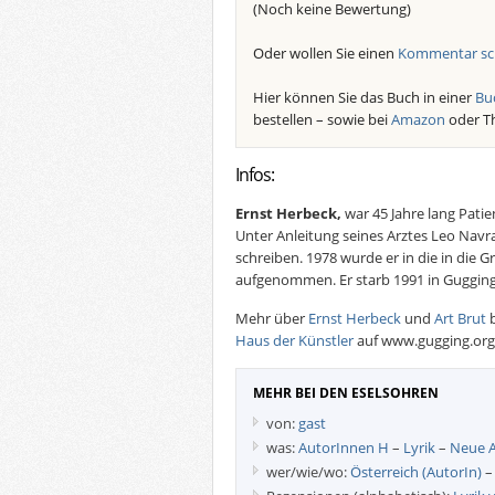
(Noch keine Bewertung)
Oder wollen Sie einen
Kommentar sc
Hier können Sie das Buch in einer
Bu
bestellen – sowie bei
Amazon
oder T
Infos:
Ernst Herbeck,
war 45 Jahre lang Patie
Unter Anleitung seines Arztes Leo Navr
schreiben. 1978 wurde er in die in die
aufgenommen. Er starb 1991 in Gugging
Mehr über
Ernst Herbeck
und
Art Brut
b
Haus der Künstler
auf www.gugging.org
MEHR BEI DEN ESELSOHREN
von:
gast
was:
AutorInnen H
–
Lyrik
–
Neue A
wer/wie/wo:
Österreich (AutorIn)