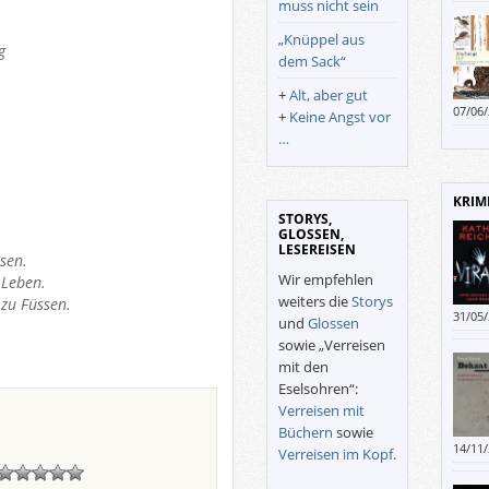
muss nicht sein
„Knüppel aus
g
dem Sack“
+
Alt, aber gut
07/06
+
Keine Angst vor
konze
…
verspr
KRIM
STORYS,
GLOSSEN,
LESEREISEN
sen.
Wir empfehlen
 Leben.
weiters die
Storys
 zu Füssen.
31/05
und
Glossen
feine 
sowie „Verreisen
zur Id
mit den
eher 
Eselsohren“:
Verreisen mit
Büchern
sowie
14/11
Verreisen im Kopf
.