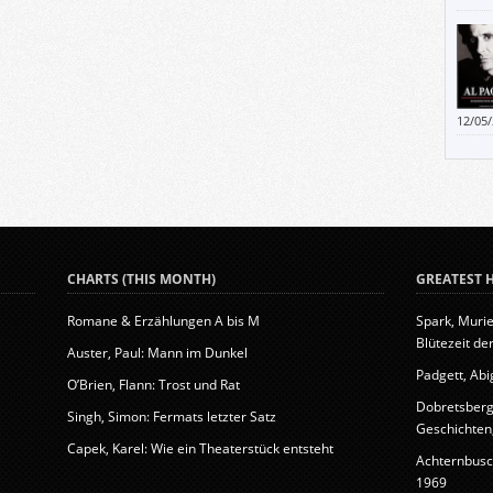
daun 
zisch
12/05
CHARTS (THIS MONTH)
GREATEST H
Romane & Erzählungen A bis M
Spark, Murie
Blütezeit der
Auster, Paul: Mann im Dunkel
Padgett, Abig
O’Brien, Flann: Trost und Rat
Dobretsberge
Singh, Simon: Fermats letzter Satz
Geschichten, 
Capek, Karel: Wie ein Theaterstück entsteht
Achternbusc
1969