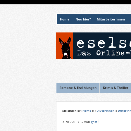
Home
Neu hier?
MitarbeiterInnen
Romane & Erzählungen
Krimis & Thriller
Sie sind hier:
Home
»
»
AutorInnen
»
AutorIn
31/05/2013
–
von
gast