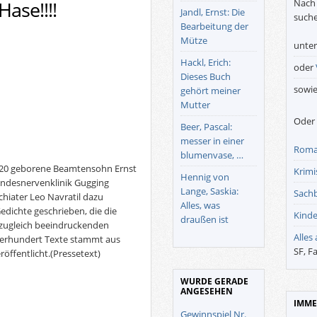
Nach 
Hase!!!!
Jandl, Ernst: Die
suche
Bearbeitung der
Mütze
unte
Hackl, Erich:
oder
Dieses Buch
sowi
gehört meiner
Mutter
Oder 
Beer, Pascal:
messer in einer
Roma
blumenvase, …
 1920 geborene Beamtensohn Ernst
Krimis
Hennig von
andesnervenklinik Gugging
Lange, Saskia:
Sach
hiater Leo Navratil dazu
Alles, was
edichte geschrieben, die die
Kinde
draußen ist
d zugleich beeindruckenden
Alles
 vierhundert Texte stammt aus
SF, F
öffentlicht.(Pressetext)
WURDE GERADE
ANGESEHEN
IMME
Gewinnspiel Nr.