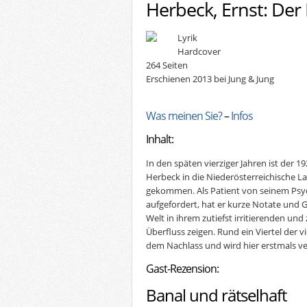
Herbeck, Ernst: Der 
Lyrik
Hardcover
264 Seiten
Erschienen 2013 bei Jung & Jung
Was meinen Sie?
–
Infos
Inhalt:
In den späten vierziger Jahren ist der
Herbeck in die Niederösterreichische L
gekommen. Als Patient von seinem Psyc
aufgefordert, hat er kurze Notate und G
Welt in ihrem zutiefst irritierenden un
Überfluss zeigen. Rund ein Viertel der
dem Nachlass und wird hier erstmals ver
Gast-Rezension:
Banal und rätselhaft