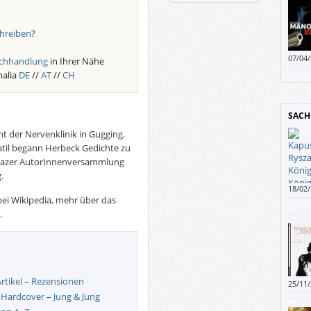
hreiben
?
07/04
chhandlung
in Ihrer Nähe
halia
DE
//
AT
/
/
CH
SACH
nt der Nervenklinik in Gugging.
atil begann Herbeck Gedichte zu
 Grazer AutorInnenversammlung
.
18/02
ei Wikipedia, mehr über das
Kritik
der W
.
volle
gedie
rtikel
–
Rezensionen
25/11
–
Hardcover
–
Jung & Jung