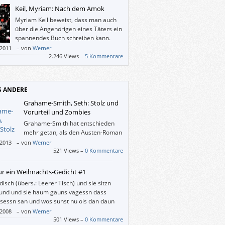
hsen, und es bereitet Jung wie Alt großes
Keil, Myriam: Nach dem Amok
ügen, in diese Welt einzutauchen, welche
Myriam Keil beweist, dass man auch
innlandschwedische Malerin und
über die Angehörigen eines Täters ein
ftstellerin Tove Jansson ab 1945 geschaffen
spannendes Buch schreiben kann.
/2011
–
von
Werner
2.246 Views –
5 Kommentare
S ANDERE
Grahame-Smith, Seth: Stolz und
Vorurteil und Zombies
Grahame-Smith hat entschieden
mehr getan, als den Austen-Roman
mit ein paar Zombies anzureichern,
/2013
–
von
Werner
t „Stolz und Vorurteil“ vielmehr – wenn man
521 Views –
0 Kommentare
n diesem Zusammenhang so sagen kann –
ühlig und mit großem Respekt neu erzählt.
für ein Weihnachts-Gedicht #1
disch (übers.: Leerer Tisch) und sie sitzn
und und sie haum gauns vagessn dass
sessn san und wos sunst nu ois dan daun
 wos probiad des haums irgendwo geseng
/2008
–
von
Werner
aums wieda lossn des is eana ned gleng
501 Views –
0 Kommentare