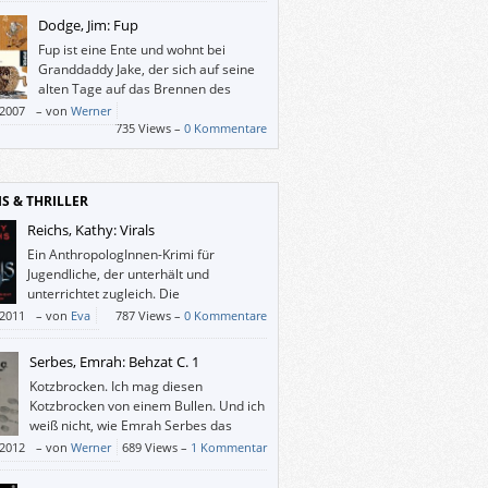
Dodge, Jim: Fup
Fup ist eine Ente und wohnt bei
Granddaddy Jake, der sich auf seine
alten Tage auf das Brennen des
Whiskeys “Ol’ Death Whisper”
/2007
–
von
Werner
ntriert, von dem er sich ewiges Leben
735 Views –
0 Kommentare
icht.
IS & THRILLER
Reichs, Kathy: Virals
Ein AnthropologInnen-Krimi für
Jugendliche, der unterhält und
unterrichtet zugleich. Die
ProtagonistInnen sind allesamt auf
/2011
–
von
Eva
787 Views –
0 Kommentare
Art illustrierte Prototypen und laden daher
entifikation ein; dieses Buch wird aber wohl
Serbes, Emrah: Behzat C. 1
Mädchen ansprechen.
Kotzbrocken. Ich mag diesen
Kotzbrocken von einem Bullen. Und ich
weiß nicht, wie Emrah Serbes das
geschafft hat.
/2012
–
von
Werner
689 Views –
1 Kommentar