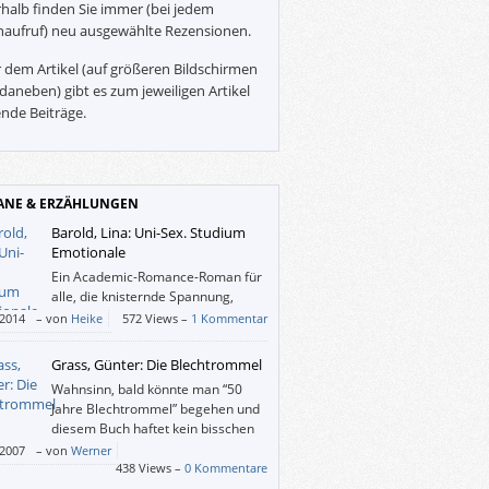
halb finden Sie immer (bei jedem
naufruf) neu ausgewählte Rezensionen.
 dem Artikel (auf größeren Bildschirmen
daneben) gibt es zum jeweiligen Artikel
nde Beiträge.
NE & ERZÄHLUNGEN
Barold, Lina: Uni-Sex. Studium
Emotionale
Ein Academic-Romance-Roman für
alle, die knisternde Spannung,
Goethe und geheimnisvolle und vor
/2014
–
von
Heike
572 Views –
1 Kommentar
 erotische Affären lieben.
Grass, Günter: Die Blechtrommel
Wahnsinn, bald könnte man “50
Jahre Blechtrommel” begehen und
diesem Buch haftet kein bisschen
Patina an.
/2007
–
von
Werner
438 Views –
0 Kommentare