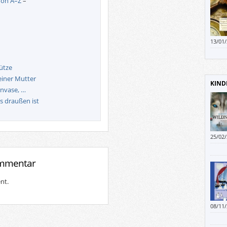
von A–Z
–
13/01
Männe
Mütze
einer Mutter
KIND
envase, …
as draußen ist
25/02
ommentar
nt.
08/11
anarc
auch 