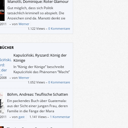
Manotti, Dominique: Roter Glamour
Gut möglich, dass sich Politik
tatsächlich kriminell so abspielt. Die
Anzeichen sind da. Manotti denkt sie
zu Ende und füllt sie mit Leben.
/2011
–
von
Werner
1.122 Views –
0 Kommentare
BÜCHER
Kapuściński, Ryszard: König der
Könige
In “König der Könige” beschreibt
Kapuściński das Phänomen “Macht”
nicht über Helden-Verehrung oder -
/2008
–
von
Werner
, sondern aus der Perspektive der Insider,
1.052 Views –
0 Kommentare
ürdenträger, Spitzel und Helfershelfer, die
r Angst und Stolz einem absoluten Herrscher
Böhm, Andreas: Teuflische Schatten
nt haben.
Ein packendes Buch über Guatemala:
aus der Sicht einer jungen Frau, deren
Familie in die Fänge der Mara
„Salvatrucha“ gerät.
/2011
–
von
gast
1.141 Views –
1 Kommentar