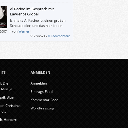
sans auf wos kuma des hod passt und hod
t und daun haums so […]
Al Pacino im Gespräch mit
Lawrence Grobel
Ich halte Al Pacino ist einen großen
Schauspieler, und das hier ist ein
sehr feines Buch über ihn.
/2007
–
von
Werner
512 Views –
0 Kommentare
ITS
ANMELDEN
l: Die
Anmelden
 Miss Je...
Eintrags-Feed
ail: Blue
Kommentar-Feed
r, Christine:
WordPress.org
d...
h, Herbert: