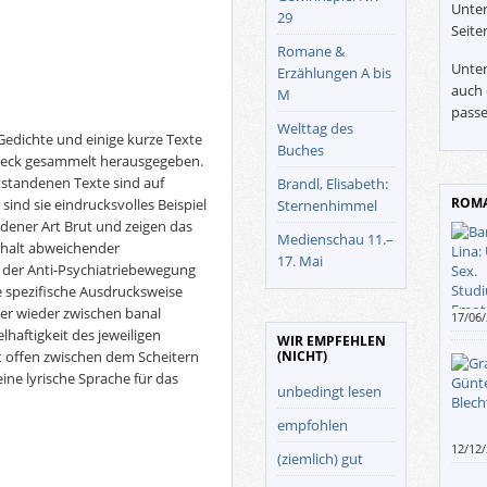
Unter
29
Seite
Romane &
Unter
Erzählungen A bis
auch 
M
passe
Welttag des
edichte und einige kurze Texte
Buches
beck gesammelt herausgegeben.
tstandenen Texte sind auf
Brandl, Elisabeth:
ROMA
sind sie eindrucksvolles Beispiel
Sternenhimmel
ener Art Brut und zeigen das
Medienschau 11.–
halt abweichender
17. Mai
 der Anti-Psychiatriebewegung
die spezifische Ausdrucksweise
er wieder zwischen banal
17/06
aftigkeit des jeweiligen
allem
WIR EMPFEHLEN
(NICHT)
t offen zwischen dem Scheitern
eine lyrische Sprache für das
unbedingt lesen
empfohlen
12/12
(ziemlich) gut