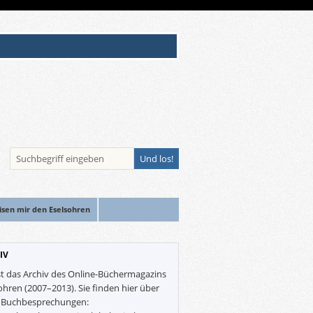
isen mir den Eselsohren
IV
st das Archiv des Online-Büchermagazins
ohren (2007–2013). Sie finden hier über
0 Buchbesprechungen: