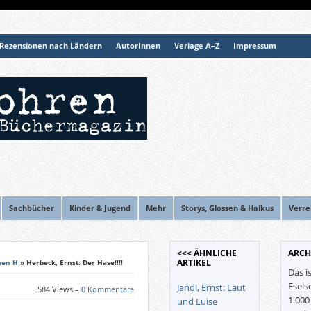
Rezensionen nach Ländern
AutorInnen
Verlage A–Z
Impressum
Sachbücher
Kinder & Jugend
Mehr
Storys, Glossen & Haikus
Verre
<<< ÄHNLICHE
ARCH
ARTIKEL
nen H
» Herbeck, Ernst: Der Hase!!!!
Das i
Esels
Jandl, Ernst: Laut
584 Views –
0 Kommentare
1.00
und Luise