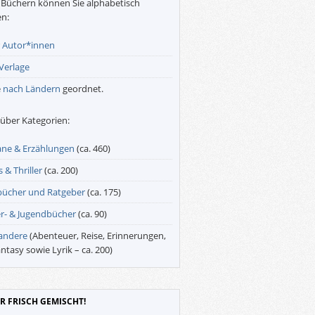
Büchern können Sie alphabetisch
n:
r
Autor*innen
Verlage
e
nach Ländern
geordnet.
über Kategorien:
ne & Erzählungen
(ca. 460)
 & Thriller
(ca. 200)
bücher und Ratgeber
(ca. 175)
r- & Jugendbücher
(ca. 90)
 andere
(Abenteuer, Reise, Erinnerungen,
antasy sowie Lyrik – ca. 200)
R FRISCH GEMISCHT!