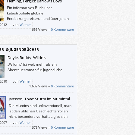
Fleming, Fergus: Barrow‘s Boys
Ein informatives Buch über
katastrophale globale
Entdeckungsreisen. – und über jenen
untergeordneten Beamten, der viele
/2012
–
von
Werner
r in den Tod geschickt hat.
556 Views –
0 Kommentare
ER- & JUGENDBÜCHER
Doyle, Roddy: Wildnis
„Wildnis“ ist weit mehr als ein
Abenteuerroman für Jugendliche.
/2010
–
von
Werner
1.632 Views –
0 Kommentare
Jansson, Tove: Sturm im Mumintal
Die Mumins sind unkoventionell, man
ist den üblichen Geschlechterrollen
nicht besonders verhaftet, gibt sich
Geborgenheit und lebt mehr
/2007
–
von
Werner
hisch als bürgerlich, die Erwachsenen sind
579 Views –
0 Kommentare
kindlich und die Kinder zum Teil sehr