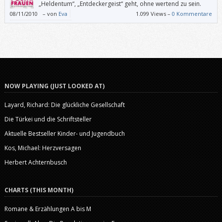
„Heldentum“, „Entdeckergeist“ geht, ohne wertend zu sein.
08/11/2010
–
von
Eva
1.099 Views –
0 Kommentare
NOW PLAYING (JUST LOOKED AT)
Layard, Richard: Die glückliche Gesellschaft
Die Türkei und die Schriftsteller
Aktuelle Bestseller Kinder- und Jugendbuch
Kos, Michael: Herzversagen
Herbert Achternbusch
CHARTS (THIS MONTH)
Romane & Erzählungen A bis M