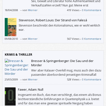
Sex, Gewalt und Literatur hohe Aufmerksamkeit und
Verkaufszahlen erzielt? Nun gut: Meine erst
angewiderte und dann pflichtbewusste
18/04/2008
–
von
Werner
419 Views –
0 Kommentare
Aufmerksamkeit hatte er.
Stevenson, Robert Louis: Der Strand von Falesá
Stevenson beschreibt den Kolonialismus, wie er wohl wirklich
war.
09/08/2010
–
von
Werner
567 Views –
0 Kommentare
KRIMIS & THRILLER
Bresser & Springenberger: Die Sau und der
Mörder
Wer aber Kalauer-Overkill mag, muss auch den dazu
passenden überbordend-jenseitigen Kriminalfall
inklusive gesucht origineller Figuren mögen. Leider
25/05/2009
–
von
Werner
528 Views –
0 Kommentare
ist das bei mir in diesem Fall auch nicht der Fall.
Fawer, Adam: Null
Insgesamt ein Buch, das man verschlingt, das einem als Bonus
leichtverständliche Einführungen in Quantenphysik u.ä. bietet
und für das man eine gewisse spirituelle Neigung haben