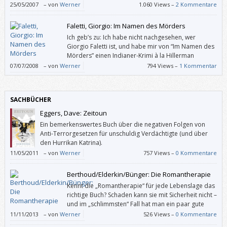
sollte, sonst könnte einen der Schluss so irritieren, dass man
25/05/2007
–
von
Werner
1.060 Views –
2 Kommentare
den ganzen Roman abwertet. Und das wäre schade.
Faletti, Giorgio: Im Namen des Mörders
Ich geb’s zu: Ich habe nicht nachgesehen, wer
Giorgio Faletti ist, und habe mir von “Im Namen des
Mörders” einen Indianer-Krimi à la Hillerman
erwartet.
07/07/2008
–
von
Werner
794 Views –
1 Kommentar
SACHBÜCHER
Eggers, Dave: Zeitoun
Ein bemerkenswertes Buch über die negativen Folgen von
Anti-Terrorgesetzen für unschuldig Verdächtigte (und über
den Hurrikan Katrina).
11/05/2011
–
von
Werner
757 Views –
0 Kommentare
Berthoud/Elderkin/Bünger: Die Romantherapie
Kennt die „Romantherapie“ für jede Lebenslage das
richtige Buch? Schaden kann sie mit Sicherheit nicht –
und im „schlimmsten“ Fall hat man ein paar gute
Bücher mehr gelesen. Auf jeden Fall bekommt man
11/11/2013
–
von
Werner
526 Views –
0 Kommentare
mit der „Romantherapie“ ein ungewöhnliches Kompendium an