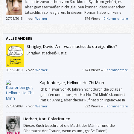
Ich hatte zuvor schon vom Stockholm-Syndrom gehört, es
aber gewissermaßen nicht glauben können, dass Menschen
tatsächlich so reagieren. In diesem Roman habe ich keine
Sekunde daran gezweifelt, dass sich ein Entführungsopfer so
27/05/2013
–
von
Werner
576 Views –
0 Kommentare
verhalten könnte wie Chloe.
ALLES ANDERE
Shrigley, David: Äh – was machst du da eigentlich?
Shrigley ist scheiß-lustig.
09/09/2010
–
von
Werner
1.143 Views –
0 Kommentare
Kapfenberger, Hellmut: Ho Chi Minh
Ich bin zwar vor 40 Jahren nicht durch die Straßen
gelaufen und habe „Ho-Ho-Ho-Chi-Minh“ skandiert
(mit 6?; Anm.), aber dieser Ruf hat sich irgendwie in
mein Gedächtnis gegraben. Und als ich dieses Buch
29/04/2009
–
von
Werner
822 Views –
0 Kommentare
sah, wollte ich endlich in Erfahrung bringen, wer dieser Mann war.
Herbert, Kari: Polarfrauen
Dieses Buch beschreibt die Macht der Männer und die
Ohnmacht der Frauen, wenn es um „große Taten“,