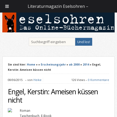
Literaturmagazin Eselsohren –
Sie sind hier:
Home
»
»
Erscheinungsjahr
»
ab 2000
»
2014
» Engel,
Kerstin: Ameisen küssen nicht
08/06/2015
–
von
Heike
126 Views –
0 Kommentare
Engel, Kerstin: Ameisen küssen
nicht
Roman
Taschenbuch, E-Book