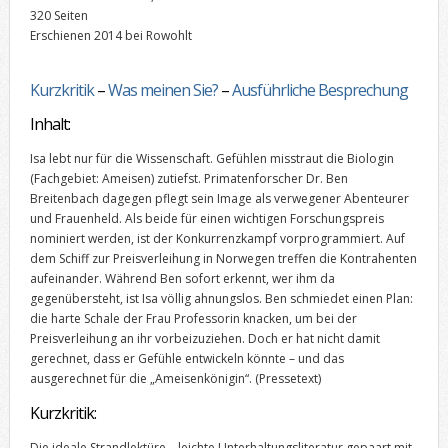
320 Seiten
Erschienen 2014 bei Rowohlt
Kurzkritik
–
Was meinen Sie?
–
Ausführliche Besprechung
Inhalt:
Isa lebt nur für die Wissenschaft. Gefühlen misstraut die Biologin
(Fachgebiet: Ameisen) zutiefst. Primatenforscher Dr. Ben
Breitenbach dagegen pflegt sein Image als verwegener Abenteurer
und Frauenheld. Als beide für einen wichtigen Forschungspreis
nominiert werden, ist der Konkurrenzkampf vorprogrammiert. Auf
dem Schiff zur Preisverleihung in Norwegen treffen die Kontrahenten
aufeinander. Während Ben sofort erkennt, wer ihm da
gegenübersteht, ist Isa völlig ahnungslos. Ben schmiedet einen Plan:
die harte Schale der Frau Professorin knacken, um bei der
Preisverleihung an ihr vorbeizuziehen. Doch er hat nicht damit
gerechnet, dass er Gefühle entwickeln könnte – und das
ausgerechnet für die „Ameisenkönigin“.
(Pressetext)
Kurzkritik:
Die ideale Strandlektüre – leichte Unterhaltungsliteratur gepaart mit