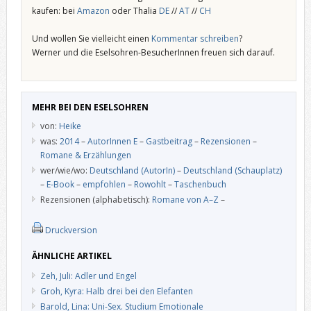
kaufen: bei
Amazon
oder Thalia
DE
//
AT
//
CH
Und wollen Sie vielleicht einen
Kommentar schreiben
?
Werner und die Eselsohren-BesucherInnen freuen sich darauf.
MEHR BEI DEN ESELSOHREN
von:
Heike
was:
2014
–
AutorInnen E
–
Gastbeitrag
–
Rezensionen
–
Romane & Erzählungen
wer/wie/wo:
Deutschland (AutorIn)
–
Deutschland (Schauplatz)
–
E-Book
–
empfohlen
–
Rowohlt
–
Taschenbuch
Rezensionen (alphabetisch):
Romane von A–Z
–
Druckversion
ÄHNLICHE ARTIKEL
Zeh, Juli: Adler und Engel
Groh, Kyra: Halb drei bei den Elefanten
Barold, Lina: Uni-Sex. Studium Emotionale