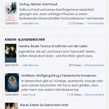
wertvollen Lesetipps.
Onfray, Michel: Anti-Freud
Sollte es Freud und seinen NachfolgerInnen tatsächlich
gelungen sein, einen unfähigen Pfuscher zu einem
bedeutenden Wissenschaftler hochzustilisieren? Und beinahe
100 Jahre lang ist das niemandem aufgefallen?
15/04/2011
–
von
Werner
2.175 Views –
1 Kommentar
KINDER- & JUGENDBÜCHER
Hanika, Beate Teresa: Erzähl mir von der Liebe
Jugendliche, die auf „Germany’s next Topmodel“ stehen,
sollten dieses Buch lesen – und ihre Eltern gleich dazu.
28/07/2010
–
von
Werner
619 Views –
0 Kommentare
Hohlbein, Wolfgang (Hrsg.): Fantastische Kreaturen
In diesem Buch gibt es 14 lustige, spannende, traurige oder
auch schöne Geschichten. Mir hat es auch gefallen, dass
jeder Autor eine andere Schreibweise hat.
10/09/2009
–
von
Flora
1.113 Views –
3 Kommentare
Ravel, Edeet: Du liebst mich nicht